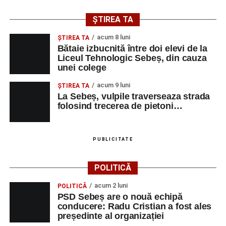
ȘTIREA TA
acum 8 luni
ŞTIREA TA
Bătaie izbucnită între doi elevi de la
Liceul Tehnologic Sebeș, din cauza
unei colege
acum 9 luni
ŞTIREA TA
La Sebeș, vulpile traverseaza strada
folosind trecerea de pietoni…
PUBLICITATE
POLITICĂ
acum 2 luni
POLITICĂ
PSD Sebeș are o nouă echipă
conducere: Radu Cristian a fost ales
președinte al organizației