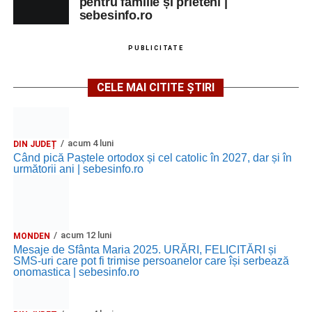
pentru familie și prieteni |
sebesinfo.ro
PUBLICITATE
CELE MAI CITITE ȘTIRI
acum 4 luni
DIN JUDEȚ
Când pică Paștele ortodox și cel catolic în 2027, dar și în
următorii ani | sebesinfo.ro
acum 12 luni
MONDEN
Mesaje de Sfânta Maria 2025. URĂRI, FELICITĂRI și
SMS-uri care pot fi trimise persoanelor care își serbează
onomastica | sebesinfo.ro