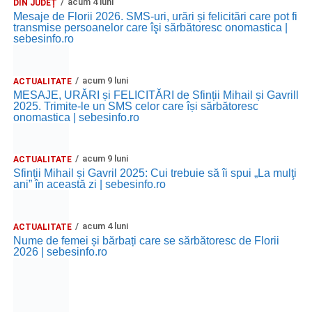
acum 4 luni
DIN JUDEȚ
Mesaje de Florii 2026. SMS-uri, urări și felicitări care pot fi
transmise persoanelor care îşi sărbătoresc onomastica |
sebesinfo.ro
acum 9 luni
ACTUALITATE
MESAJE, URĂRI și FELICITĂRI de Sfinții Mihail și Gavrill
2025. Trimite-le un SMS celor care își sărbătoresc
onomastica | sebesinfo.ro
acum 9 luni
ACTUALITATE
Sfinții Mihail și Gavril 2025: Cui trebuie să îi spui „La mulţi
ani” în această zi | sebesinfo.ro
acum 4 luni
ACTUALITATE
Nume de femei și bărbați care se sărbătoresc de Florii
2026 | sebesinfo.ro