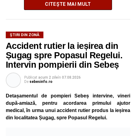
CITEȘTE MAI MULT
ȘTIRI DIN ZONĂ
Festivalul este organizat de
Asociația AGORA – Născuți
Accident rutier la ieșirea din
Liberi
, în parteneriat cu
Primăria Comunei Gârbova
și
Șugag spre Popasul Regelui.
Ordinul Cetății Mühlbach
, iar accesul publicului va fi
gratuit pe întreaga durată a manifestării.
Intervin pompierii din Sebeș
Cetatea Greavilor și zona centrală a comunei vor fi
Publicat
acum 2 zile
în
07.08.2026
De
sebesinfo.ro
transformate într-un spațiu dedicat Evului Mediu, unde
vizitatorii vor putea asista la demonstrații de luptă, turniruri
Detașamentul de pompieri Sebeș intervine, vineri
cavalerești, parade medievale, dansuri săsești și ateliere
după-amiază, pentru acordarea primului ajutor
interactive de meșteșuguri. Programul va fi completat de
medical, în urma unui accident rutier produs la ieșirea
concerte, recitaluri susținute de artiști locali și petreceri cu
din localitatea Șugag, spre Popasul Regelui.
DJ organizate în fiecare seară.
La eveniment vor participa aproximativ zece trupe și