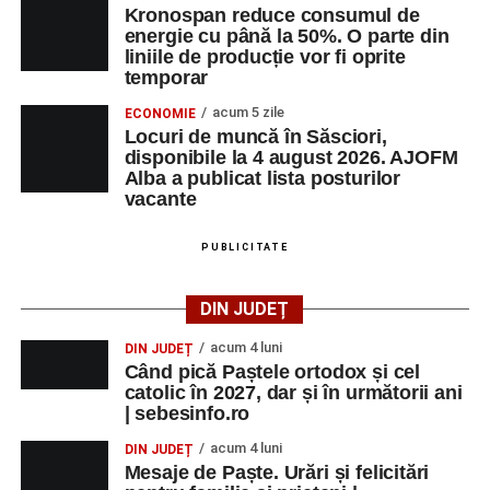
Kronospan reduce consumul de
energie cu până la 50%. O parte din
liniile de producție vor fi oprite
temporar
acum 5 zile
ECONOMIE
Locuri de muncă în Săsciori,
disponibile la 4 august 2026. AJOFM
Alba a publicat lista posturilor
vacante
PUBLICITATE
DIN JUDEȚ
acum 4 luni
DIN JUDEȚ
Când pică Paștele ortodox și cel
catolic în 2027, dar și în următorii ani
| sebesinfo.ro
acum 4 luni
DIN JUDEȚ
Mesaje de Paște. Urări și felicitări