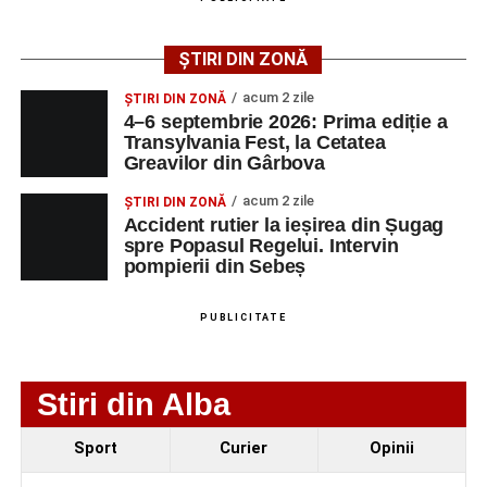
Adaugă-ne ca sursă preferată
ȘTIRI DIN ZONĂ
Urmărește-ne pe Google News
acum 2 zile
ȘTIRI DIN ZONĂ
4–6 septembrie 2026: Prima ediție a
Transylvania Fest, la Cetatea
Ultimele știri din Sebeș
Greavilor din Gârbova
Femeie de 66 de ani, transportată în stare gravă la
acum 2 zile
ȘTIRI DIN ZONĂ
spital după ce a fost lovită de o motocicletă pe
Accident rutier la ieșirea din Șugag
spre Popasul Regelui. Intervin
strada Dorobanți din Sebeș
pompierii din Sebeș
Accident pe strada Dorobanți din Sebeș: fermeie
de 66 de ani rănită grav, după ce a fost lovită de o
PUBLICITATE
motocicletă
4–6 septembrie 2026: Prima ediție a Transylvania
Stiri din Alba
Fest, la Cetatea Greavilor din Gârbova
Sport
Curier
Opinii