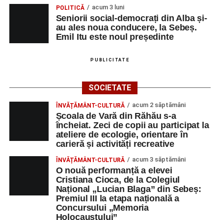
acum 3 luni
POLITICĂ
Seniorii social-democrați din Alba și-
au ales noua conducere, la Sebeș.
Emil Itu este noul președinte
PUBLICITATE
SOCIETATE
acum 2 săptămâni
ÎNVĂȚĂMÂNT-CULTURĂ
Școala de Vară din Răhău s-a
încheiat. Zeci de copii au participat la
ateliere de ecologie, orientare în
carieră și activități recreative
acum 3 săptămâni
ÎNVĂȚĂMÂNT-CULTURĂ
O nouă performanță a elevei
Cristiana Cioca, de la Colegiul
Național „Lucian Blaga” din Sebeș:
Premiul III la etapa națională a
Concursului „Memoria
Holocaustului”