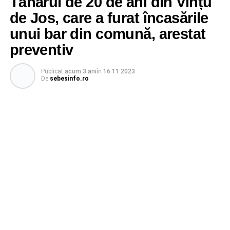
Tânărul de 20 de ani din Vințu
de Jos, care a furat încasările
unui bar din comună, arestat
preventiv
Publicat
acum 3 ani
în
16.11.2023
De
sebesinfo.ro