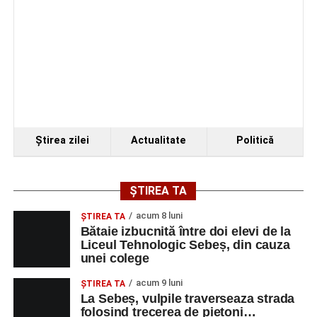
Ştirea zilei
Actualitate
Politică
ȘTIREA TA
acum 8 luni
ŞTIREA TA
Bătaie izbucnită între doi elevi de la
Liceul Tehnologic Sebeș, din cauza
unei colege
acum 9 luni
ŞTIREA TA
La Sebeș, vulpile traverseaza strada
folosind trecerea de pietoni…