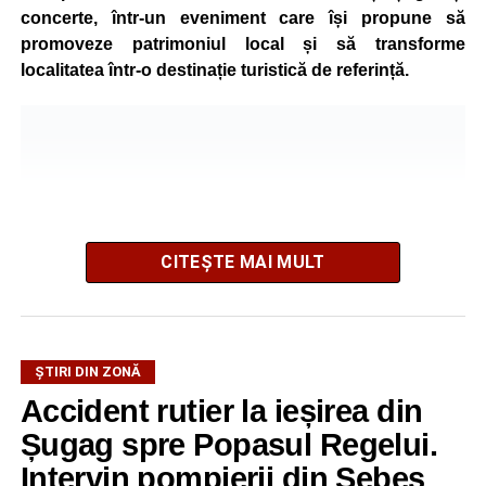
concerte, într-un eveniment care își propune să
promoveze patrimoniul local și să transforme
localitatea într-o destinație turistică de referință.
CITEȘTE MAI MULT
ȘTIRI DIN ZONĂ
Festivalul este organizat de
Asociația AGORA – Născuți
Accident rutier la ieșirea din
Liberi
, în parteneriat cu
Primăria Comunei Gârbova
și
Șugag spre Popasul Regelui.
Ordinul Cetății Mühlbach
, iar accesul publicului va fi
gratuit pe întreaga durată a manifestării.
Intervin pompierii din Sebeș