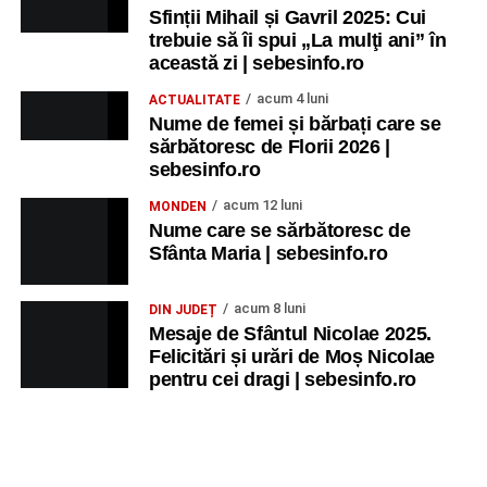
Sfinții Mihail și Gavril 2025: Cui
trebuie să îi spui „La mulţi ani” în
această zi | sebesinfo.ro
acum 4 luni
ACTUALITATE
Nume de femei și bărbați care se
sărbătoresc de Florii 2026 |
sebesinfo.ro
acum 12 luni
MONDEN
Nume care se sărbătoresc de
Sfânta Maria | sebesinfo.ro
acum 8 luni
DIN JUDEȚ
Mesaje de Sfântul Nicolae 2025.
Felicitări și urări de Moș Nicolae
pentru cei dragi | sebesinfo.ro