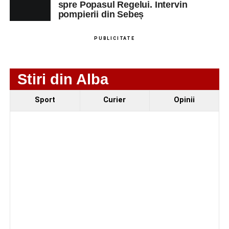
spre Popasul Regelui. Intervin
Accident rutier la ieșirea din Șugag spre Popasul
pompierii din Sebeș
Regelui. Intervin pompierii din Sebeș
Biciclist de 70 de ani, rănit într-un accident rutier
PUBLICITATE
produs pe strada Dorobanți din Sebeș
Stiri din Alba
Sport
Curier
Opinii