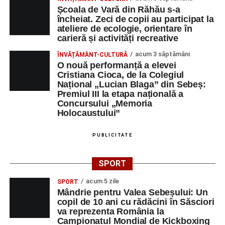
Școala de Vară din Răhău s-a
încheiat. Zeci de copii au participat la
ateliere de ecologie, orientare în
carieră și activități recreative
acum 3 săptămâni
ÎNVĂȚĂMÂNT-CULTURĂ
O nouă performanță a elevei
Cristiana Cioca, de la Colegiul
Național „Lucian Blaga” din Sebeș:
Premiul III la etapa națională a
Concursului „Memoria
Holocaustului”
PUBLICITATE
SPORT
acum 5 zile
SPORT
Mândrie pentru Valea Sebeșului: Un
copil de 10 ani cu rădăcini în Săsciori
va reprezenta România la
Campionatul Mondial de Kickboxing