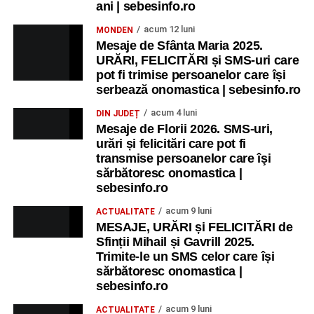
ani | sebesinfo.ro
acum 12 luni
MONDEN
Mesaje de Sfânta Maria 2025.
URĂRI, FELICITĂRI și SMS-uri care
pot fi trimise persoanelor care își
serbează onomastica | sebesinfo.ro
acum 4 luni
DIN JUDEȚ
Mesaje de Florii 2026. SMS-uri,
urări și felicitări care pot fi
transmise persoanelor care îşi
sărbătoresc onomastica |
sebesinfo.ro
acum 9 luni
ACTUALITATE
MESAJE, URĂRI și FELICITĂRI de
Sfinții Mihail și Gavrill 2025.
Trimite-le un SMS celor care își
sărbătoresc onomastica |
sebesinfo.ro
acum 9 luni
ACTUALITATE