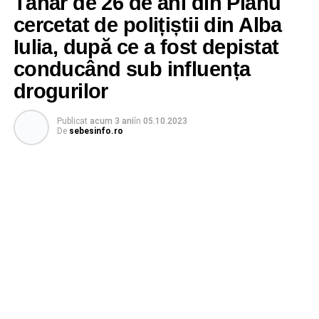
Tânăr de 26 de ani din Pianu
cercetat de polițiștii din Alba
Iulia, după ce a fost depistat
conducând sub influența
drogurilor
Publicat
acum 3 ani
în
05.10.2023
De
sebesinfo.ro