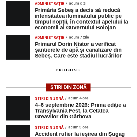
acum o zi
ADMINISTRAȚIE
4–6 septembrie 2026: Prima ediție a Transylvania
toți cei care cred că trecutul poate deveni motor de
Primăria Sebeș a decis să reducă
Fest, la Cetatea Greavilor din Gârbova
dezvoltare pentru prezent”
, a declarat Alexandru Radu,
intensitatea iluminatului public pe
timpul nopții, în contextul apelului la
președintele Asociației AGORA – Născuți Liberi.
Accident rutier la ieșirea din Șugag spre Popasul
economii al Guvernului Bolojan
Regelui. Intervin pompierii din Sebeș
Transylvania Fest va avea loc în perioada
4–6
acum 7 zile
ADMINISTRAȚIE
Biciclist de 70 de ani, rănit într-un accident rutier
septembrie 2026
, la
Cetatea Greavilor din Gârbova
.
Primarul Dorin Nistor a verificat
produs pe strada Dorobanți din Sebeș
șantierele de apă și canalizare din
Intrarea este liberă pe întreaga durată a evenimentului.
Sebeș. Care este stadiul lucrărilor
PUBLICITATE
Adaugă-ne ca sursă preferată
ȘTIRI DIN ZONĂ
Urmărește-ne pe Google News
acum 4 ore
ȘTIRI DIN ZONĂ
4–6 septembrie 2026: Prima ediție a
Transylvania Fest, la Cetatea
Ultimele știri din Sebeș
Greavilor din Gârbova
4–6 septembrie 2026: Prima ediție a Transylvania
acum 5 ore
ȘTIRI DIN ZONĂ
Fest, la Cetatea Greavilor din Gârbova
Accident rutier la ieșirea din Șugag