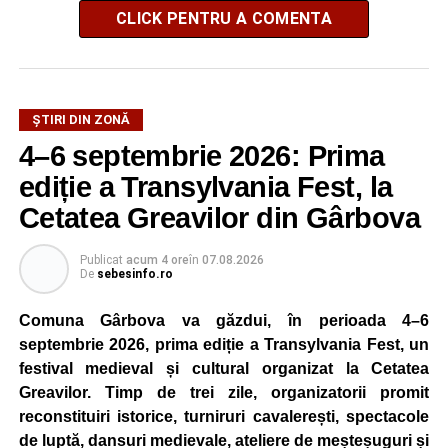
CLICK PENTRU A COMENTA
ȘTIRI DIN ZONĂ
4–6 septembrie 2026: Prima
ediție a Transylvania Fest, la
Cetatea Greavilor din Gârbova
Publicat
acum 4 ore
în
07.08.2026
De
sebesinfo.ro
Comuna Gârbova va găzdui, în perioada 4–6
septembrie 2026, prima ediție a Transylvania Fest, un
festival medieval și cultural organizat la Cetatea
Greavilor. Timp de trei zile, organizatorii promit
reconstituiri istorice, turniruri cavalerești, spectacole
de luptă, dansuri medievale, ateliere de meșteșuguri și