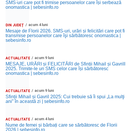
SMS-uri care pot fi trimise persoanelor care își serbează
onomastica | sebesinfo.ro
acum 4 luni
DIN JUDEȚ
Mesaje de Florii 2026. SMS-uri, urări și felicitări care pot fi
transmise persoanelor care îşi sărbătoresc onomastica |
sebesinfo.ro
acum 9 luni
ACTUALITATE
MESAJE, URĂRI și FELICITĂRI de Sfinții Mihail și Gavrill
2025. Trimite-le un SMS celor care își sărbătoresc
onomastica | sebesinfo.ro
acum 9 luni
ACTUALITATE
Sfinții Mihail și Gavril 2025: Cui trebuie să îi spui „La mulţi
ani” în această zi | sebesinfo.ro
acum 4 luni
ACTUALITATE
Nume de femei și bărbați care se sărbătoresc de Florii
2026 | sebesinfo.ro