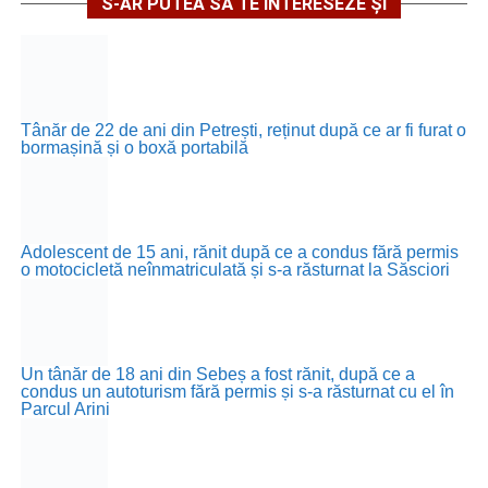
S-AR PUTEA SĂ TE INTERESEZE ȘI
Tânăr de 22 de ani din Petrești, reținut după ce ar fi furat o
bormașină și o boxă portabilă
Adolescent de 15 ani, rănit după ce a condus fără permis
o motocicletă neînmatriculată și s-a răsturnat la Săsciori
Un tânăr de 18 ani din Sebeș a fost rănit, după ce a
condus un autoturism fără permis și s-a răsturnat cu el în
Parcul Arini