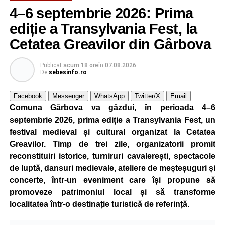
4–6 septembrie 2026: Prima
ediție a Transylvania Fest, la
Cetatea Greavilor din Gârbova
Publicat
acum 18 ore
în
07.08.2026
De
sebesinfo.ro
Facebook
Messenger
WhatsApp
Twitter/X
Email
Comuna Gârbova va găzdui, în perioada 4–6
septembrie 2026, prima ediție a Transylvania Fest, un
festival medieval și cultural organizat la Cetatea
Greavilor. Timp de trei zile, organizatorii promit
reconstituiri istorice, turniruri cavalerești, spectacole
de luptă, dansuri medievale, ateliere de meșteșuguri și
concerte, într-un eveniment care își propune să
promoveze patrimoniul local și să transforme
localitatea într-o destinație turistică de referință.