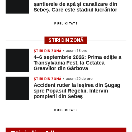
Transylvania Fest va avea loc în perioada
4–6
șantierele de apă și canalizare din
Fest, la Cetatea Greavilor din Gârbova
Sebeș. Care este stadiul lucrărilor
septembrie 2026
, la
Cetatea Greavilor din Gârbova
.
Accident rutier la ieșirea din Șugag spre Popasul
Intrarea este liberă pe întreaga durată a evenimentului.
Regelui. Intervin pompierii din Sebeș
PUBLICITATE
ȘTIRI DIN ZONĂ
Adaugă-ne ca sursă preferată
Facebook
Messenger
WhatsApp
Twitter/X
Email
acum 18 ore
ȘTIRI DIN ZONĂ
4–6 septembrie 2026: Prima ediție a
Urmărește-ne pe Google News
Transylvania Fest, la Cetatea
Greavilor din Gârbova
Ultimele știri din Sebeș
acum 20 de ore
ȘTIRI DIN ZONĂ
Accident rutier la ieșirea din Șugag
Accident pe strada Dorobanți din Sebeș: fermeie
spre Popasul Regelui. Intervin
de 66 de ani rănită grav, după ce a fost lovită de o
pompierii din Sebeș
motocicletă
PUBLICITATE
4–6 septembrie 2026: Prima ediție a Transylvania
Fest, la Cetatea Greavilor din Gârbova
Accident rutier la ieșirea din Șugag spre Popasul