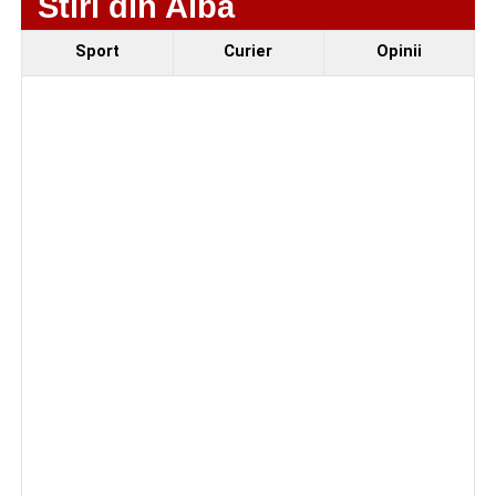
Stiri din Alba
Regelui. Intervin pompierii din Sebeș
Sport
Curier
Opinii
Facebook
Messenger
WhatsApp
Twitter/X
Email