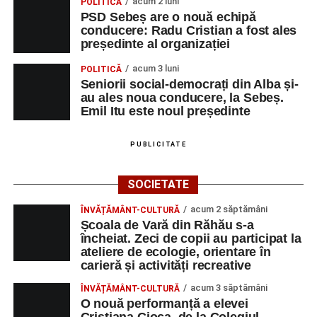
acum 2 luni
POLITICĂ
PSD Sebeș are o nouă echipă
conducere: Radu Cristian a fost ales
președinte al organizației
acum 3 luni
POLITICĂ
Seniorii social-democrați din Alba și-
au ales noua conducere, la Sebeș.
Emil Itu este noul președinte
PUBLICITATE
SOCIETATE
acum 2 săptămâni
ÎNVĂȚĂMÂNT-CULTURĂ
Școala de Vară din Răhău s-a
încheiat. Zeci de copii au participat la
ateliere de ecologie, orientare în
carieră și activități recreative
acum 3 săptămâni
ÎNVĂȚĂMÂNT-CULTURĂ
O nouă performanță a elevei