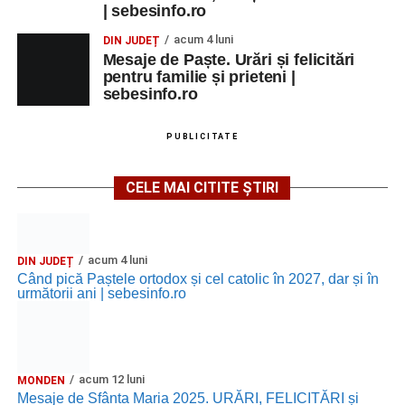
| sebesinfo.ro
acum 4 luni
DIN JUDEȚ
Mesaje de Paște. Urări și felicitări
pentru familie și prieteni |
sebesinfo.ro
PUBLICITATE
CELE MAI CITITE ȘTIRI
acum 4 luni
DIN JUDEȚ
Când pică Paștele ortodox și cel catolic în 2027, dar și în
următorii ani | sebesinfo.ro
acum 12 luni
MONDEN
Mesaje de Sfânta Maria 2025. URĂRI, FELICITĂRI și