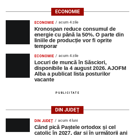
ECONOMIE
acum 4 zile
ECONOMIE
Kronospan reduce consumul de
energie cu până la 50%. O parte din
liniile de producție vor fi oprite
temporar
acum 4 zile
ECONOMIE
Locuri de muncă în Săsciori,
disponibile la 4 august 2026. AJOFM
Alba a publicat lista posturilor
vacante
PUBLICITATE
DIN JUDEȚ
acum 4 luni
DIN JUDEȚ
Când pică Paștele ortodox și cel
catolic în 2027, dar și în următorii ani