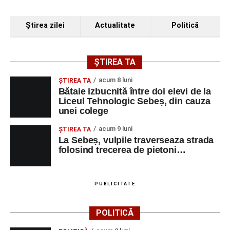
Ştirea zilei
Actualitate
Politică
ȘTIREA TA
acum 8 luni
ŞTIREA TA
Bătaie izbucnită între doi elevi de la
Liceul Tehnologic Sebeș, din cauza
unei colege
acum 9 luni
ŞTIREA TA
La Sebeș, vulpile traverseaza strada
folosind trecerea de pietoni…
PUBLICITATE
POLITICĂ