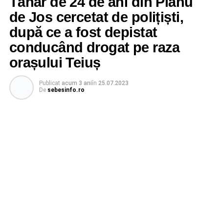
Tânăr de 24 de ani din Pianu
de Jos cercetat de polițiști,
după ce a fost depistat
conducând drogat pe raza
orașului Teiuș
Publicat
acum 3 ani
în
25.07.2023
De
sebesinfo.ro