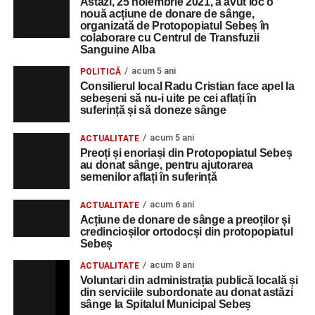
Astăzi, 25 noiembrie 2021, a avut loc o
nouă acțiune de donare de sânge,
organizată de Protopopiatul Sebeș în
colaborare cu Centrul de Transfuzii
Sanguine Alba
acum 5 ani
POLITICĂ
Consilierul local Radu Cristian face apel la
sebeșeni să nu-i uite pe cei aflați în
suferință și să doneze sânge
acum 5 ani
ACTUALITATE
Preoți și enoriași din Protopopiatul Sebeș
au donat sânge, pentru ajutorarea
semenilor aflați în suferință
acum 6 ani
ACTUALITATE
Acțiune de donare de sânge a preoților și
credincioșilor ortodocși din protopopiatul
Sebeș
acum 8 ani
ACTUALITATE
Voluntari din administrația publică locală și
din serviciile subordonate au donat astăzi
sânge la Spitalul Municipal Sebeș