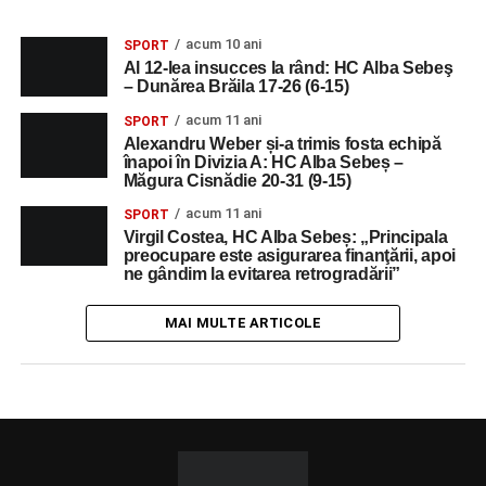
acum 10 ani
SPORT
Al 12-lea insucces la rând: HC Alba Sebeş
– Dunărea Brăila 17-26 (6-15)
acum 11 ani
SPORT
Alexandru Weber și-a trimis fosta echipă
înapoi în Divizia A: HC Alba Sebeș –
Măgura Cisnădie 20-31 (9-15)
acum 11 ani
SPORT
Virgil Costea, HC Alba Sebeș: „Principala
preocupare este asigurarea finanţării, apoi
ne gândim la evitarea retrogradării”
MAI MULTE ARTICOLE