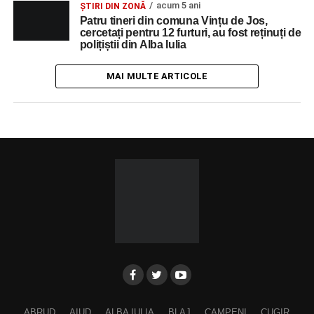
acum 5 ani
ȘTIRI DIN ZONĂ
Patru tineri din comuna Vințu de Jos,
cercetați pentru 12 furturi, au fost reținuți de
polițiștii din Alba Iulia
MAI MULTE ARTICOLE
ABRUD
AIUD
ALBA IULIA
BLAJ
CAMPENI
CUGIR