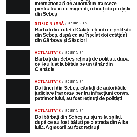
internațională de autoritățile franceze
pentru trafic de migranți, reținuți de polițiștii
din Sebeș
acum 5 ani
ȘTIRI DIN ZONĂ
Bărbați din județul Galați reținuți de polițiștii
din Sebeș, după ce au înșelat doi cetățeni
din Gârbova și Săsciori
acum 5 ani
ACTUALITATE
Bărbați din Sebeș reținuți de polițiști, după
ce l-au luat la bătaie pe un tânăr din
Cisnădie
acum 5 ani
ACTUALITATE
Doi tineri din Sebeș, căutați de autoritățile
judiciare franceze pentru infracțiuni contra
patrimoniului, au fost reținuți de polițiști
acum 5 ani
ACTUALITATE
Doi bărbați din Sebeș au ajuns la spital,
după ce au fost bătuți pe o strada din Alba
Iulia. Agresorii au fost reținuți