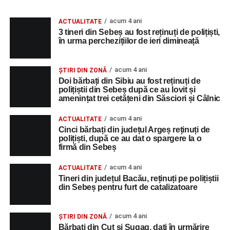
acum 4 ani
ACTUALITATE
3 tineri din Sebeș au fost reținuți de polițiști,
în urma perchezițiilor de ieri dimineață
acum 4 ani
ȘTIRI DIN ZONĂ
Doi bărbați din Sibiu au fost reținuți de
polițiștii din Sebeș după ce au lovit și
amenințat trei cetățeni din Săsciori și Câlnic
acum 4 ani
ACTUALITATE
Cinci bărbați din județul Argeș reținuți de
polițiști, după ce au dat o spargere la o
firmă din Sebeș
acum 4 ani
ACTUALITATE
Tineri din județul Bacău, reținuți pe polițiștii
din Sebeș pentru furt de catalizatoare
acum 4 ani
ȘTIRI DIN ZONĂ
Bărbați din Cut și Șugag, dați în urmărire