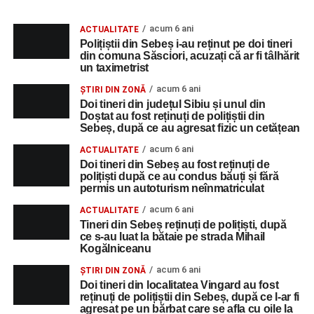
acum 6 ani
ACTUALITATE
Polițiștii din Sebeș i-au reținut pe doi tineri
din comuna Săsciori, acuzați că ar fi tâlhărit
un taximetrist
acum 6 ani
ȘTIRI DIN ZONĂ
Doi tineri din județul Sibiu și unul din
Doștat au fost reținuți de polițiștii din
Sebeș, după ce au agresat fizic un cetățean
acum 6 ani
ACTUALITATE
Doi tineri din Sebeș au fost reținuți de
polițiști după ce au condus băuți și fără
permis un autoturism neînmatriculat
acum 6 ani
ACTUALITATE
Tineri din Sebeș reținuți de polițiști, după
ce s-au luat la bătaie pe strada Mihail
Kogălniceanu
acum 6 ani
ȘTIRI DIN ZONĂ
Doi tineri din localitatea Vingard au fost
reținuți de polițiștii din Sebeș, după ce l-ar fi
agresat pe un bărbat care se afla cu oile la