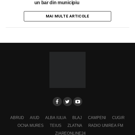
un bar din municipiu
MAI MULTE ARTICOLE
ABRUD
AIUD
ALBA IULIA
BLAJ
CAMPENI
CUGIR
OCNA MURES
TEIUS
ZLATNA
RADIO UNIREA FM
ZIAREONLINE24