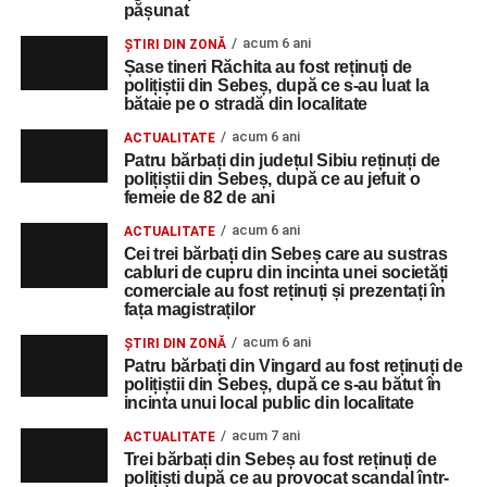
pășunat
acum 6 ani
ȘTIRI DIN ZONĂ
Șase tineri Răchita au fost reținuți de
polițiștii din Sebeș, după ce s-au luat la
bătaie pe o stradă din localitate
acum 6 ani
ACTUALITATE
Patru bărbați din județul Sibiu reținuți de
polițiștii din Sebeș, după ce au jefuit o
femeie de 82 de ani
acum 6 ani
ACTUALITATE
Cei trei bărbați din Sebeș care au sustras
cabluri de cupru din incinta unei societăți
comerciale au fost reținuți și prezentați în
fața magistraților
acum 6 ani
ȘTIRI DIN ZONĂ
Patru bărbați din Vingard au fost reținuți de
polițiștii din Sebeș, după ce s-au bătut în
incinta unui local public din localitate
acum 7 ani
ACTUALITATE
Trei bărbați din Sebeș au fost reținuți de
polițiști după ce au provocat scandal într-