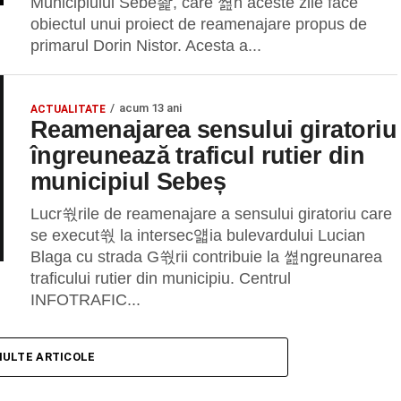
Municipiului Sebe좙, care 쎮n aceste zile face
obiectul unui proiect de reamenajare propus de
primarul Dorin Nistor. Acesta a...
acum 13 ani
ACTUALITATE
Reamenajarea sensului giratoriu
îngreunează traficul rutier din
municipiul Sebeș
Lucr쒃rile de reamenajare a sensului giratoriu care
se execut쒃 la intersec얣ia bulevardului Lucian
Blaga cu strada G쒃rii contribuie la 쎮ngreunarea
traficului rutier din municipiu. Centrul
INFOTRAFIC...
MULTE ARTICOLE