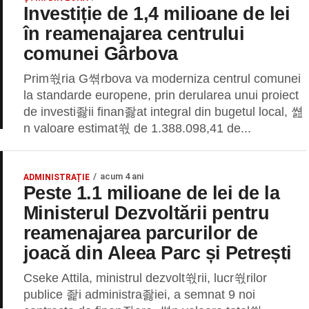
Investiție de 1,4 milioane de lei
în reamenajarea centrului
comunei Gârbova
Prim쒃ria G쎢rbova va moderniza centrul comunei
la standarde europene, prin derularea unui proiect
de investi좛ii finan좛at integral din bugetul local, 쎮
n valoare estimat쒃 de 1.388.098,41 de...
acum 4 ani
ADMINISTRAȚIE
Peste 1.1 milioane de lei de la
Ministerul Dezvoltării pentru
reamenajarea parcurilor de
joacă din Aleea Parc și Petrești
Cseke Attila, ministrul dezvolt쒃rii, lucr쒃rilor
publice 좙i administra좛iei, a semnat 9 noi