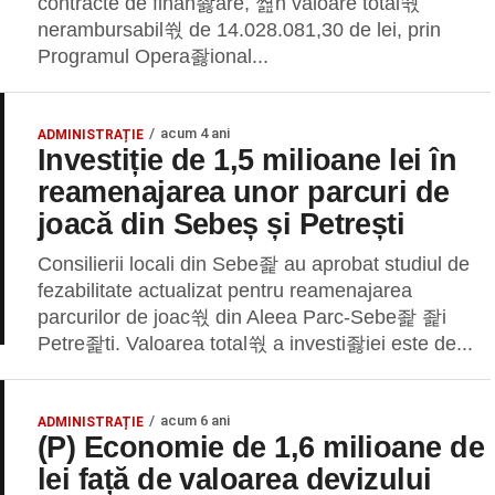
contracte de finan좛are, 쎮n valoare total쒃
nerambursabil쒃 de 14.028.081,30 de lei, prin
Programul Opera좛ional...
acum 4 ani
ADMINISTRAȚIE
Investiție de 1,5 milioane lei în
reamenajarea unor parcuri de
joacă din Sebeș și Petrești
Consilierii locali din Sebe좙 au aprobat studiul de
fezabilitate actualizat pentru reamenajarea
parcurilor de joac쒃 din Aleea Parc-Sebe좙 좙i
Petre좙ti. Valoarea total쒃 a investi좛iei este de...
acum 6 ani
ADMINISTRAȚIE
(P) Economie de 1,6 milioane de
lei față de valoarea devizului