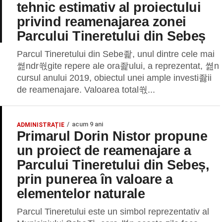
tehnic estimativ al proiectului
privind reamenajarea zonei
Parcului Tineretului din Sebeș
Parcul Tineretului din Sebe좙, unul dintre cele mai
쎮ndr쒃gite repere ale ora좙ului, a reprezentat, 쎮n
cursul anului 2019, obiectul unei ample investi좛ii
de reamenajare. Valoarea total쒃...
acum 9 ani
ADMINISTRAȚIE
Primarul Dorin Nistor propune
un proiect de reamenajare a
Parcului Tineretului din Sebeș,
prin punerea în valoare a
elementelor naturale
Parcul Tineretului este un simbol reprezentativ al