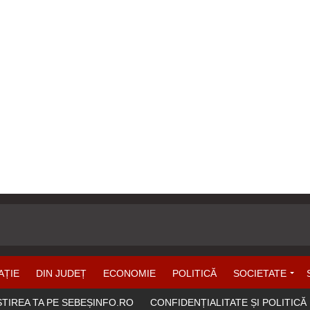
AȚIE
DIN JUDEȚ
ECONOMIE
POLITICĂ
SOCIETATE
ȘTIREA TA PE SEBEȘINFO.RO
CONFIDENȚIALITATE ȘI POLITICĂ