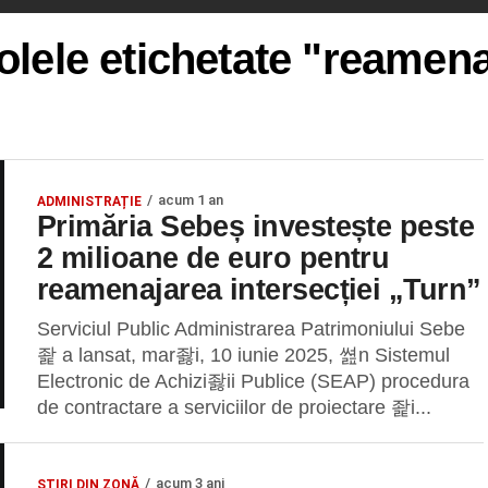
olele etichetate "reamen
acum 1 an
ADMINISTRAȚIE
Primăria Sebeș investește peste
2 milioane de euro pentru
reamenajarea intersecției „Turn”
Serviciul Public Administrarea Patrimoniului Sebe
좙 a lansat, mar좛i, 10 iunie 2025, 쎮n Sistemul
Electronic de Achizi좛ii Publice (SEAP) procedura
de contractare a serviciilor de proiectare 좙i...
acum 3 ani
ȘTIRI DIN ZONĂ