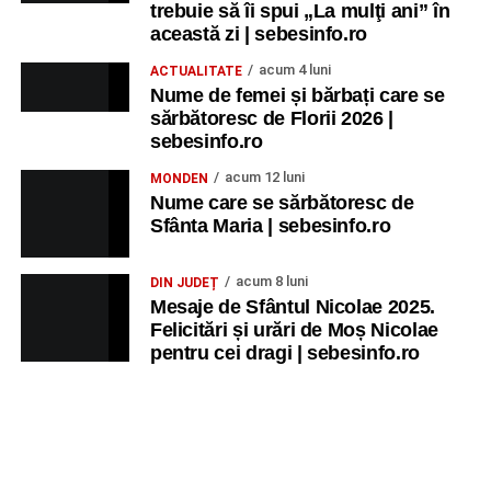
trebuie să îi spui „La mulţi ani” în
această zi | sebesinfo.ro
acum 4 luni
ACTUALITATE
Nume de femei și bărbați care se
sărbătoresc de Florii 2026 |
sebesinfo.ro
acum 12 luni
MONDEN
Nume care se sărbătoresc de
Sfânta Maria | sebesinfo.ro
acum 8 luni
DIN JUDEȚ
Mesaje de Sfântul Nicolae 2025.
Felicitări și urări de Moș Nicolae
pentru cei dragi | sebesinfo.ro