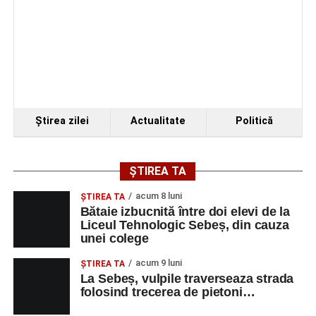
Ştirea zilei
Actualitate
Politică
ȘTIREA TA
acum 8 luni
ŞTIREA TA
Bătaie izbucnită între doi elevi de la
Liceul Tehnologic Sebeș, din cauza
unei colege
acum 9 luni
ŞTIREA TA
La Sebeș, vulpile traverseaza strada
folosind trecerea de pietoni…