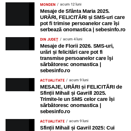
acum 12 luni
MONDEN
Mesaje de Sfânta Maria 2025.
URĂRI, FELICITĂRI și SMS-uri care
pot fi trimise persoanelor care își
serbează onomastica | sebesinfo.ro
acum 4 luni
DIN JUDEȚ
Mesaje de Florii 2026. SMS-uri,
urări și felicitări care pot fi
transmise persoanelor care îşi
sărbătoresc onomastica |
sebesinfo.ro
acum 9 luni
ACTUALITATE
MESAJE, URĂRI și FELICITĂRI de
Sfinții Mihail și Gavrill 2025.
Trimite-le un SMS celor care își
sărbătoresc onomastica |
sebesinfo.ro
acum 9 luni
ACTUALITATE
Sfinții Mihail și Gavril 2025: Cui