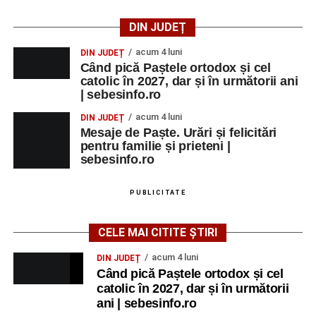
DIN JUDEȚ
acum 4 luni
DIN JUDEȚ
Când pică Paștele ortodox și cel
catolic în 2027, dar și în următorii ani
| sebesinfo.ro
acum 4 luni
DIN JUDEȚ
Mesaje de Paște. Urări și felicitări
pentru familie și prieteni |
sebesinfo.ro
PUBLICITATE
CELE MAI CITITE ȘTIRI
acum 4 luni
DIN JUDEȚ
Când pică Paștele ortodox și cel
catolic în 2027, dar și în următorii
ani | sebesinfo.ro