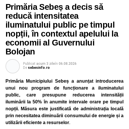
Primăria Sebeș a decis să
reducă intensitatea
iluminatului public pe timpul
nopții, în contextul apelului la
economii al Guvernului
Bolojan
Publicat
acum 3 zile
în
06.08.2026
De
sebesinfo.ro
Primăria Municipiului Sebeș a anunțat introducerea
unui nou program de funcționare a iluminatului
public, care presupune reducerea intensității
iluminării la 50% în anumite intervale orare pe timpul
nopții. Măsura este justificată de administrația locală
prin necesitatea diminuării consumului de energie și a
utilizării eficiente a resurselor
.