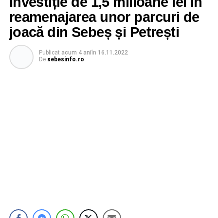
Investiție de 1,5 milioane lei în
reamenajarea unor parcuri de
joacă din Sebeș și Petrești
Publicat
acum 4 ani
în
16.11.2022
De
sebesinfo.ro