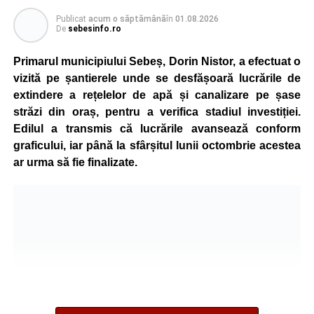
Reprezentanții Primăriei Sebeș precizează că măsura nu
Publicat
acum o săptămână
în
01.08.2026
va afecta siguranța traficului rutier și pietonal, iar
De
sebesinfo.ro
vizibilitatea pe străzile municipiului va fi menținută la un
nivel corespunzător.
Primarul municipiului Sebeș, Dorin Nistor, a efectuat o
vizită pe șantierele unde se desfășoară lucrările de
Administrația locală subliniază că decizia are caracter
extindere a rețelelor de apă și canalizare pe șase
temporar și este adoptată în contextul actualei situații
străzi din oraș, pentru a verifica stadiul investiției.
energetice din România, în condițiile în care autoritățile
Edilul a transmis că lucrările avansează conform
centrale au cerut instituțiilor publice să adopte măsuri
graficului, iar până la sfârșitul lunii octombrie acestea
pentru reducerea cheltuielilor și a consumului de energie,
ar urma să fie finalizate.
în cadrul politicilor de eficientizare promovate de
Guvernul condus de Ilie Bolojan.
Noul program de iluminat se aplică pe zeci de străzi din
municipiul Sebeș, precum și în localitățile aparținătoare
Petrești, Lancrăm și Răhău.
Lista străzilor pe care se aplică