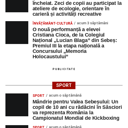
încheiat. Zeci de copii au participat la
ateliere de ecologie, orientare în
carieră și activități recreative
acum 3 săptămâni
ÎNVĂȚĂMÂNT-CULTURĂ
O nouă performanță a elevei
Cristiana Cioca, de la Colegiul
Național „Lucian Blaga” din Sebeș:
Premiul III la etapa națională a
Concursului „Memoria
Holocaustului”
PUBLICITATE
SPORT
acum o săptămână
SPORT
Mândrie pentru Valea Sebeșului: Un
copil de 10 ani cu rădăcini în Săsciori
va reprezenta România la
Campionatul Mondial de Kickboxing
acum o săptămână
SPORT