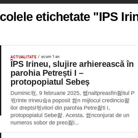
icolele etichetate "IPS Iri
acum 1 an
ACTUALITATE
ÎPS Irineu, slujire arhierească în
parohia Petrești I –
protopopiatul Sebeș
Duminic쒃, 9 februarie 2025, 쎎naltpreasfin좛itul P
쒃rinte Irineu슠a poposit 쎮n mijlocul credincio좙
ilor dreptsl쒃vitori din parohia Petre좙ti I,
protopopiatul Sebe좙. Acesta, 쎮nconjurat de un
numeros sobor de preo좛i...