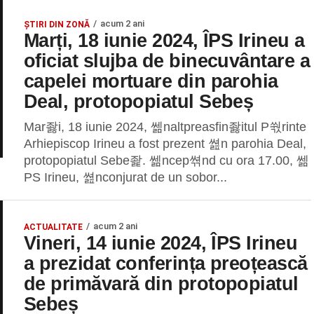
acum 2 ani
ȘTIRI DIN ZONĂ
Marți, 18 iunie 2024, ÎPS Irineu a
oficiat slujba de binecuvântare a
capelei mortuare din parohia
Deal, protopopiatul Sebeș
Mar좛i, 18 iunie 2024, 쎎naltpreasfin좛itul P쒃rinte
Arhiepiscop Irineu a fost prezent 쎮n parohia Deal,
protopopiatul Sebe좙. 쎎ncep쎢nd cu ora 17.00, 쎎
PS Irineu, 쎮nconjurat de un sobor...
acum 2 ani
ACTUALITATE
Vineri, 14 iunie 2024, ÎPS Irineu
a prezidat conferința preoțească
de primăvară din protopopiatul
Sebeș