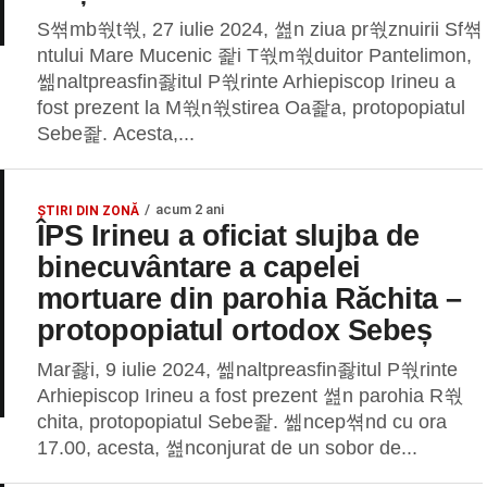
S쎢mb쒃t쒃, 27 iulie 2024, 쎮n ziua pr쒃znuirii Sf쎢
ntului Mare Mucenic 좙i T쒃m쒃duitor Pantelimon,
쎎naltpreasfin좛itul P쒃rinte Arhiepiscop Irineu a
fost prezent la M쒃n쒃stirea Oa좙a, protopopiatul
Sebe좙. Acesta,...
acum 2 ani
ȘTIRI DIN ZONĂ
ÎPS Irineu a oficiat slujba de
binecuvântare a capelei
mortuare din parohia Răchita –
protopopiatul ortodox Sebeș
Mar좛i, 9 iulie 2024, 쎎naltpreasfin좛itul P쒃rinte
Arhiepiscop Irineu a fost prezent 쎮n parohia R쒃
chita, protopopiatul Sebe좙. 쎎ncep쎢nd cu ora
17.00, acesta, 쎮nconjurat de un sobor de...