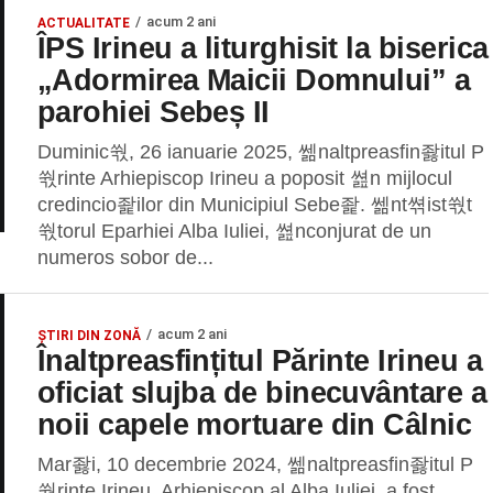
acum 2 ani
ACTUALITATE
ÎPS Irineu a liturghisit la biserica
„Adormirea Maicii Domnului” a
parohiei Sebeș II
Duminic쒃, 26 ianuarie 2025, 쎎naltpreasfin좛itul P
쒃rinte Arhiepiscop Irineu a poposit 쎮n mijlocul
credincio좙ilor din Municipiul Sebe좙. 쎎nt쎢ist쒃t
쒃torul Eparhiei Alba Iuliei, 쎮nconjurat de un
numeros sobor de...
acum 2 ani
ȘTIRI DIN ZONĂ
Înaltpreasfințitul Părinte Irineu a
oficiat slujba de binecuvântare a
noii capele mortuare din Câlnic
Mar좛i, 10 decembrie 2024, 쎎naltpreasfin좛itul P
쒃rinte Irineu, Arhiepiscop al Alba Iuliei, a fost