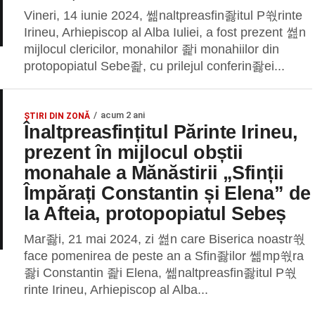
Vineri, 14 iunie 2024, 쎎naltpreasfin좛itul P쒃rinte
Irineu, Arhiepiscop al Alba Iuliei, a fost prezent 쎮n
mijlocul clericilor, monahilor 좙i monahiilor din
protopopiatul Sebe좙, cu prilejul conferin좛ei...
acum 2 ani
ȘTIRI DIN ZONĂ
Înaltpreasfințitul Părinte Irineu,
prezent în mijlocul obștii
monahale a Mănăstirii „Sfinții
Împărați Constantin și Elena” de
la Afteia, protopopiatul Sebeș
Mar좛i, 21 mai 2024, zi 쎮n care Biserica noastr쒃
face pomenirea de peste an a Sfin좛ilor 쎎mp쒃ra
좛i Constantin 좙i Elena, 쎎naltpreasfin좛itul P쒃
rinte Irineu, Arhiepiscop al Alba...