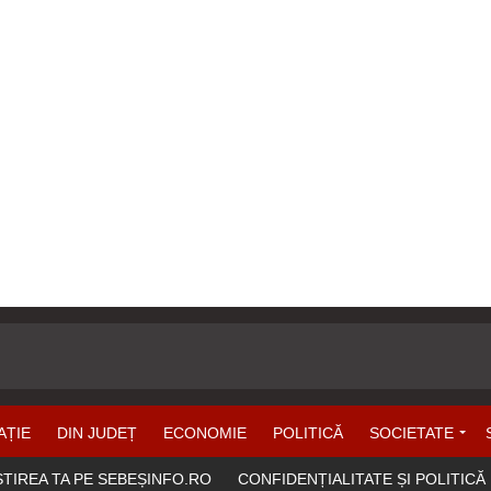
AȚIE
DIN JUDEȚ
ECONOMIE
POLITICĂ
SOCIETATE
ȘTIREA TA PE SEBEȘINFO.RO
CONFIDENȚIALITATE ȘI POLITICĂ