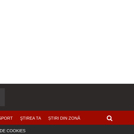
SPORT
ŞTIREA TA
ȘTIRI DIN ZONĂ
 DE COOKIES