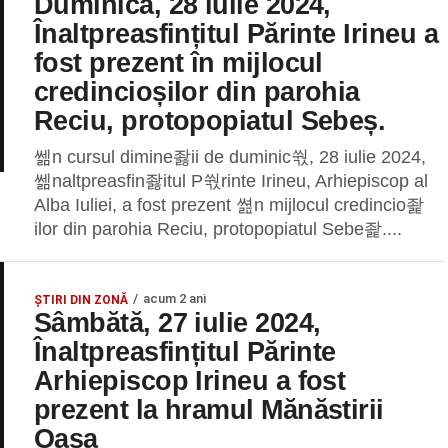
Duminică, 28 iulie 2024,
Înaltpreasfințitul Părinte Irineu a
fost prezent în mijlocul
credincioșilor din parohia
Reciu, protopopiatul Sebeș.
쎎n cursul dimine좛ii de duminic쒃, 28 iulie 2024,
쎎naltpreasfin좛itul P쒃rinte Irineu, Arhiepiscop al
Alba Iuliei, a fost prezent 쎮n mijlocul credincio좙
ilor din parohia Reciu, protopopiatul Sebe좙....
acum 2 ani
ȘTIRI DIN ZONĂ
Sâmbătă, 27 iulie 2024,
Înaltpreasfințitul Părinte
Arhiepiscop Irineu a fost
prezent la hramul Mănăstirii
Oașa