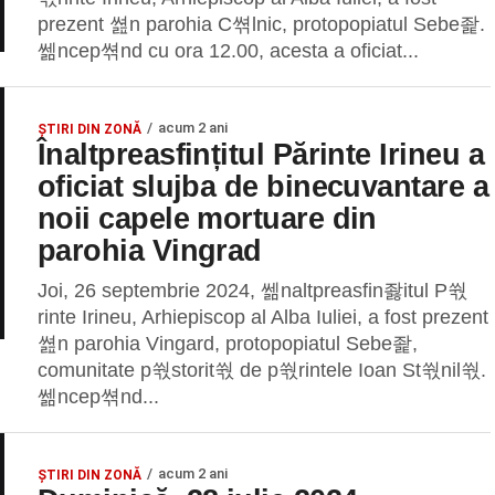
prezent 쎮n parohia C쎢lnic, protopopiatul Sebe좙.
쎎ncep쎢nd cu ora 12.00, acesta a oficiat...
acum 2 ani
ȘTIRI DIN ZONĂ
Înaltpreasfințitul Părinte Irineu a
oficiat slujba de binecuvantare a
noii capele mortuare din
parohia Vingrad
Joi, 26 septembrie 2024, 쎎naltpreasfin좛itul P쒃
rinte Irineu, Arhiepiscop al Alba Iuliei, a fost prezent
쎮n parohia Vingard, protopopiatul Sebe좙,
comunitate p쒃storit쒃 de p쒃rintele Ioan St쒃nil쒃.
쎎ncep쎢nd...
acum 2 ani
ȘTIRI DIN ZONĂ