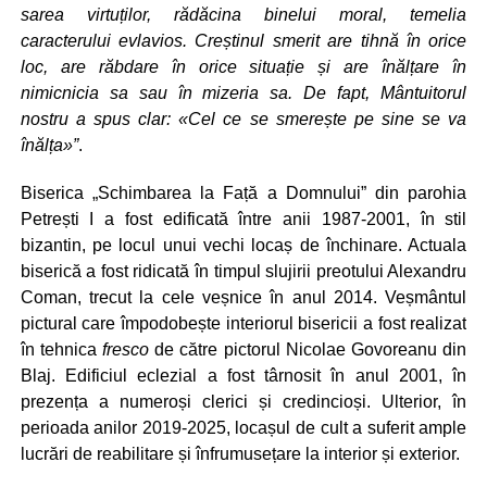
sarea virtuților, rădăcina binelui moral, temelia
caracterului evlavios. Creștinul smerit are tihnă în orice
loc, are răbdare în orice situație și are înălțare în
nimicnicia sa sau în mizeria sa. De fapt, Mântuitorul
nostru a spus clar
:
«Cel ce se smerește pe sine se va
înălța»”
.
Biserica „Schimbarea la Față a Domnului” din parohia
Petrești I a fost edificată între anii 1987-2001, în stil
bizantin, pe locul unui vechi locaș de închinare. Actuala
biserică a fost ridicată în timpul slujirii preotului Alexandru
Coman, trecut la cele veșnice în anul 2014. Veșmântul
pictural care împodobește interiorul bisericii a fost realizat
în tehnica
fresco
de către pictorul Nicolae Govoreanu din
Blaj. Edificiul eclezial a fost târnosit în anul 2001, în
prezența a numeroși clerici și credincioși. Ulterior, în
perioada anilor 2019-2025, locașul de cult a suferit ample
lucrări de reabilitare și înfrumusețare la interior și exterior.