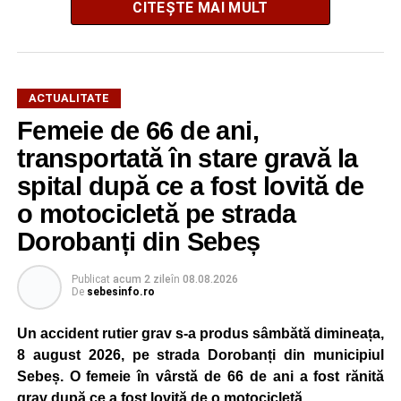
după o operațiune de scurtă durată au reușit să extragă
CITEȘTE MAI MULT
animalul în siguranță. Cățelul a fost scos teafăr și
nevătămat, spre bucuria celor care au asistat la
intervenție.
ACTUALITATE
Pentru pompierii din Sebeș, fiecare misiune este
Femeie de 66 de ani,
importantă, indiferent dacă este vorba despre salvarea
transportată în stare gravă la
unei persoane sau a unui animal.
spital după ce a fost lovită de
„Pentru noi, fiecare viață contează!”
, au transmis
o motocicletă pe strada
reprezentanții ISU Alba.
Dorobanți din Sebeș
Publicat
acum 2 zile
în
08.08.2026
Adaugă-ne ca sursă preferată
De
sebesinfo.ro
Un accident rutier grav s-a produs sâmbătă dimineața,
Urmărește-ne pe Google News
8 august 2026, pe strada Dorobanți din municipiul
Sebeș. O femeie în vârstă de 66 de ani a fost rănită
Ultimele știri din Sebeș
grav după ce a fost lovită de o motocicletă.