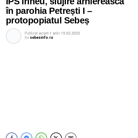
ÎPS Irineu, slujire arhierească
în parohia Petrești I –
protopopiatul Sebeș
Publicat
acum 1 an
în
10.02.2025
De
sebesinfo.ro