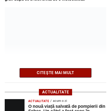
Incendiu la un autoturism pe Autostrada A1, în zona
localității Sibișeni
Școala de Fotbal Valea Frumoasei își întărește
lotul pentru noul sezon. Trei achiziții și performanțe
importante la nivel juvenil
Cum s-a produs accidentul rutier de pe DN 67C, în
urma căruia patru persoane au ajuns la spital
CITEȘTE MAI MULT
Potrivit informațiilor transmise de polițiști, în jurul orei
09:39, Poliția Municipiului Sebeș a fost sesizată, prin
ACTUALITATE
SNUAU 112, cu privire la producerea unui eveniment
rutier soldat cu victime.
acum o zi
ACTUALITATE
O nouă viață salvată de pompierii din
Sebeș. Un cățel a fost scos în