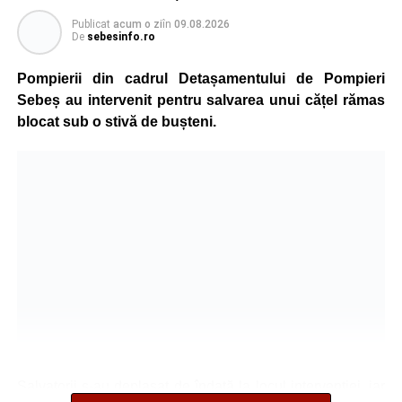
Publicat
acum o zi
în
09.08.2026
De
sebesinfo.ro
Pompierii din cadrul Detașamentului de Pompieri
Sebeș au intervenit pentru salvarea unui cățel rămas
blocat sub o stivă de bușteni.
Salvatorii s-au deplasat de îndată la locul intervenției, iar