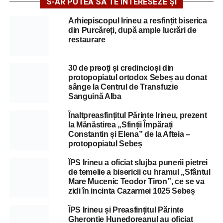
S-AR PUTEA SĂ TE INTERESEZE ȘI
Arhiepiscopul Irineu a resfințit biserica
din Purcăreți, după ample lucrări de
restaurare
30 de preoți și credincioși din
protopopiatul ortodox Sebeș au donat
sânge la Centrul de Transfuzie
Sanguină Alba
Înaltpreasfințitul Părinte Irineu, prezent
la Mănăstirea „Sfinții Împărați
Constantin și Elena” de la Afteia –
protopopiatul Sebeș
ÎPS Irineu a oficiat slujba punerii pietrei
de temelie a bisericii cu hramul „Sfântul
Mare Mucenic Teodor Tiron”, ce se va
zidi în incinta Cazarmei 1025 Sebeș
ÎPS Irineu și Preasfințitul Părinte
Gherontie Hunedoreanul au oficiat