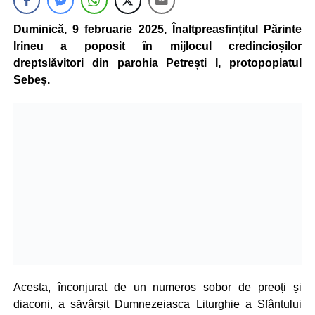
Duminică, 9 februarie 2025, Înaltpreasfințitul Părinte
Irineu
a poposit în mijlocul credincioșilor
dreptslăvitori din parohia Petrești I, protopopiatul
Sebeș.
Acesta, înconjurat de un numeros sobor de preoți și
diaconi, a săvârșit Dumnezeiasca Liturghie a Sfântului