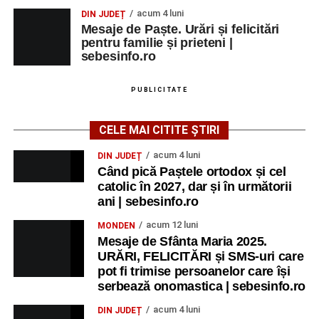
acum 4 luni
DIN JUDEȚ
Mesaje de Paște. Urări și felicitări
pentru familie și prieteni |
sebesinfo.ro
PUBLICITATE
CELE MAI CITITE ȘTIRI
acum 4 luni
DIN JUDEȚ
Când pică Paștele ortodox și cel
catolic în 2027, dar și în următorii
ani | sebesinfo.ro
acum 12 luni
MONDEN
Mesaje de Sfânta Maria 2025.
URĂRI, FELICITĂRI și SMS-uri care
pot fi trimise persoanelor care își
serbează onomastica | sebesinfo.ro
acum 4 luni
DIN JUDEȚ