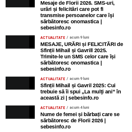
Mesaje de Florii 2026. SMS-uri,
urări și felicitări care pot fi
transmise persoanelor care îşi
sărbătoresc onomastica |
sebesinfo.ro
acum 9 luni
ACTUALITATE
MESAJE, URĂRI și FELICITĂRI de
Sfinții Mihail și Gavrill 2025.
Trimite-le un SMS celor care își
sărbătoresc onomastica |
sebesinfo.ro
acum 9 luni
ACTUALITATE
Sfinții Mihail și Gavril 2025: Cui
trebuie să îi spui „La mulţi ani” în
această zi | sebesinfo.ro
acum 4 luni
ACTUALITATE
Nume de femei și bărbați care se
sărbătoresc de Florii 2026 |
sebesinfo.ro