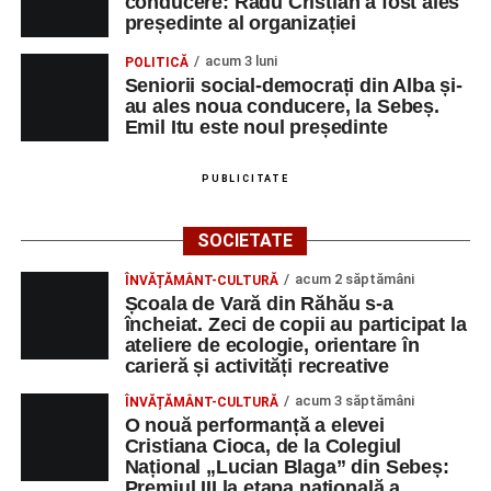
conducere: Radu Cristian a fost ales
președinte al organizației
acum 3 luni
POLITICĂ
Seniorii social-democrați din Alba și-
au ales noua conducere, la Sebeș.
Emil Itu este noul președinte
PUBLICITATE
SOCIETATE
acum 2 săptămâni
ÎNVĂȚĂMÂNT-CULTURĂ
Școala de Vară din Răhău s-a
încheiat. Zeci de copii au participat la
ateliere de ecologie, orientare în
carieră și activități recreative
acum 3 săptămâni
ÎNVĂȚĂMÂNT-CULTURĂ
O nouă performanță a elevei
Cristiana Cioca, de la Colegiul
Național „Lucian Blaga” din Sebeș:
Premiul III la etapa națională a