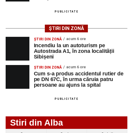
Adaugă-ne ca sursă preferată
PUBLICITATE
Urmărește-ne pe Google News
ȘTIRI DIN ZONĂ
Ultimele știri din Sebeș
acum 6 ore
ȘTIRI DIN ZONĂ
Incendiu la un autoturism pe
Incendiu la un autoturism pe Autostrada A1, în zona
Autostrada A1, în zona localității
Sibișeni
localității Sibișeni
acum 6 ore
Școala de Fotbal Valea Frumoasei își întărește
ȘTIRI DIN ZONĂ
Cum s-a produs accidentul rutier de
lotul pentru noul sezon. Trei achiziții și performanțe
pe DN 67C, în urma căruia patru
importante la nivel juvenil
persoane au ajuns la spital
Cum s-a produs accidentul rutier de pe DN 67C, în
urma căruia patru persoane au ajuns la spital
PUBLICITATE
Stiri din Alba