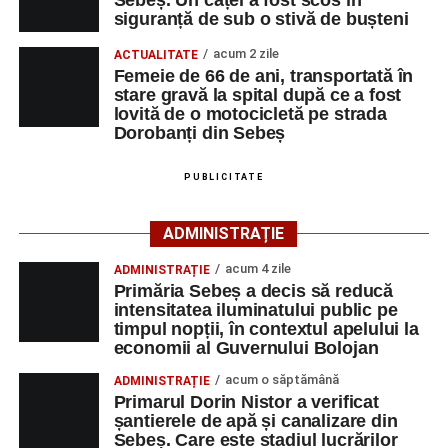
La fața locului s-au deplasat polițiștii rutieri, care au
siguranță de sub o stivă de bușteni
stabilit că un bărbat de 53 de ani, din Sebeș, conducea o
motocicletă pe direcția Daia Română – Sebeș. Acesta ar
acum 2 zile
ACTUALITATE
fi surprins și accidentat o femeie de 66 de ani, din Sebeș,
Femeie de 66 de ani, transportată în
stare gravă la spital după ce a fost
care traversa strada printr-un loc nepermis.
lovită de o motocicletă pe strada
Dorobanți din Sebeș
În urma impactului, femeia a suferit leziuni corporale
grave și a fost transportată la spital pentru acordarea de
PUBLICITATE
îngrijiri medicale de specialitate.
ADMINISTRAȚIE
Motociclistul a fost testat cu aparatul etilotest, rezultatul
fiind negativ.
acum 4 zile
ADMINISTRAȚIE
Primăria Sebeș a decis să reducă
Polițiștii continuă cercetările pentru stabilirea tuturor
intensitatea iluminatului public pe
împrejurărilor în care s-a produs accidentul, în cadrul unui
timpul nopții, în contextul apelului la
economii al Guvernului Bolojan
dosar penal întocmit pentru săvârșirea infracțiunii de
vătămare corporală din culpă.
acum o săptămână
ADMINISTRAȚIE
Primarul Dorin Nistor a verificat
șantierele de apă și canalizare din
Sebeș. Care este stadiul lucrărilor