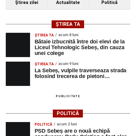
Ştirea zilei
Actualitate
Politică
ȘTIREA TA
acum 8 luni
ŞTIREA TA
Bătaie izbucnită între doi elevi de la
Liceul Tehnologic Sebeș, din cauza
unei colege
acum 9 luni
ŞTIREA TA
La Sebeș, vulpile traverseaza strada
folosind trecerea de pietoni…
PUBLICITATE
POLITICĂ
acum 2 luni
POLITICĂ
PSD Sebeș are o nouă echipă