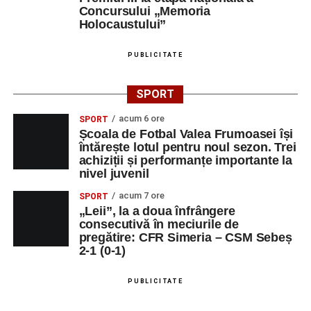
Concursului „Memoria
Holocaustului”
PUBLICITATE
SPORT
acum 6 ore
SPORT
Școala de Fotbal Valea Frumoasei își
întărește lotul pentru noul sezon. Trei
achiziții și performanțe importante la
nivel juvenil
acum 7 ore
SPORT
„Leii”, la a doua înfrângere
consecutivă în meciurile de
pregătire: CFR Simeria – CSM Sebeș
2-1 (0-1)
PUBLICITATE