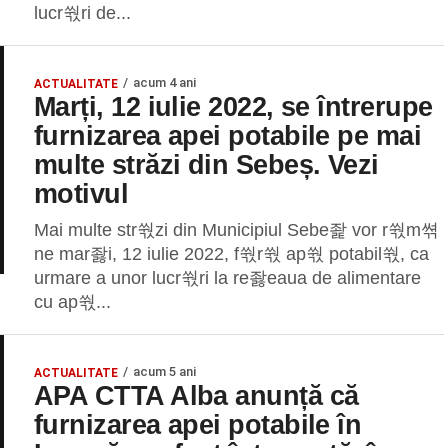
lucr쒃ri de...
acum 4 ani
ACTUALITATE
Marți, 12 iulie 2022, se întrerupe
furnizarea apei potabile pe mai
multe străzi din Sebeș. Vezi
motivul
Mai multe str쒃zi din Municipiul Sebe좙 vor r쒃m쎢
ne mar좛i, 12 iulie 2022, f쒃r쒃 ap쒃 potabil쒃, ca
urmare a unor lucr쒃ri la re좛eaua de alimentare
cu ap쒃...
acum 5 ani
ACTUALITATE
APA CTTA Alba anunță că
furnizarea apei potabile în