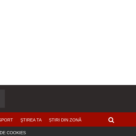
SPORT
ŞTIREA TA
ȘTIRI DIN ZONĂ
 DE COOKIES