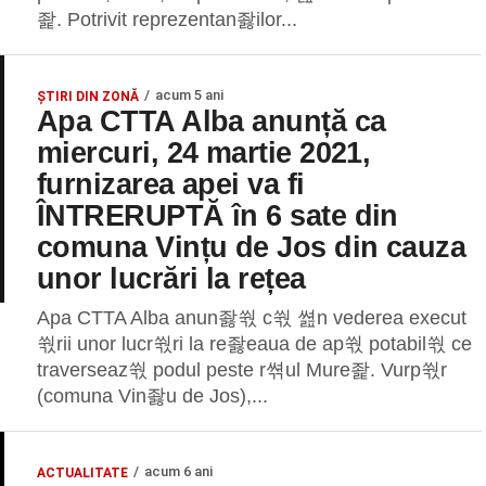
좙. Potrivit reprezentan좛ilor...
acum 5 ani
ȘTIRI DIN ZONĂ
Apa CTTA Alba anunță ca
miercuri, 24 martie 2021,
furnizarea apei va fi
ÎNTRERUPTĂ în 6 sate din
comuna Vințu de Jos din cauza
unor lucrări la rețea
Apa CTTA Alba anun좛쒃 c쒃 쎮n vederea execut
쒃rii unor lucr쒃ri la re좛eaua de ap쒃 potabil쒃 ce
traverseaz쒃 podul peste r쎢ul Mure좙. Vurp쒃r
(comuna Vin좛u de Jos),...
acum 6 ani
ACTUALITATE