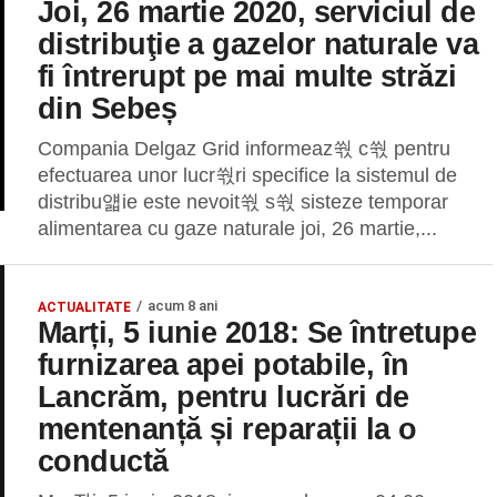
Joi, 26 martie 2020, serviciul de
distribuţie a gazelor naturale va
fi întrerupt pe mai multe străzi
din Sebeș
Compania Delgaz Grid informeaz쒃 c쒃 pentru
efectuarea unor lucr쒃ri specifice la sistemul de
distribu얣ie este nevoit쒃 s쒃 sisteze temporar
alimentarea cu gaze naturale joi, 26 martie,...
acum 8 ani
ACTUALITATE
Marți, 5 iunie 2018: Se întretupe
furnizarea apei potabile, în
Lancrăm, pentru lucrări de
mentenanță și reparații la o
conductă