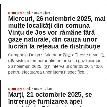
acum 9 luni
ȘTIRI DIN ZONĂ
Miercuri, 26 noiembrie 2025, mai
multe localități din comuna
Vințu de Jos vor rămâne fără
gaze naturale, din cauza unor
lucrări la rețeaua de distribuție
Compania Delgaz Grid anun좛쒃 c쒃 este nevoit쒃
s쒃 sisteze temporar alimentarea cu gaz miercuri,
26 noiembri 2025, 쎮n intervalul orar 09:00-14:00,
pentru efectuarea unor lucr쒃ri specifice...
acum 10 luni
ȘTIRI DIN ZONĂ
Marți, 21 octombrie 2025, se
întrerupe furnizarea apei