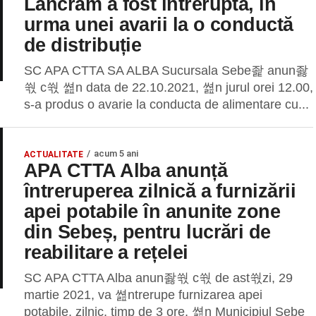
Lancrăm a fost întreruptă, în
urma unei avarii la o conductă
de distribuție
SC APA CTTA SA ALBA Sucursala Sebe좙 anun좛
쒃 c쒃 쎮n data de 22.10.2021, 쎮n jurul orei 12.00,
s-a produs o avarie la conducta de alimentare cu...
acum 5 ani
ACTUALITATE
APA CTTA Alba anunță
întreruperea zilnică a furnizării
apei potabile în anunite zone
din Sebeș, pentru lucrări de
reabilitare a rețelei
SC APA CTTA Alba anun좛쒃 c쒃 de ast쒃zi, 29
martie 2021, va 쎮ntrerupe furnizarea apei
potabile, zilnic, timp de 3 ore, 쎮n Municipiul Sebe