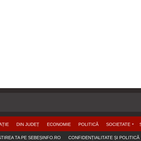
AȚIE
DIN JUDEȚ
ECONOMIE
POLITICĂ
SOCIETATE
ȘTIREA TA PE SEBEȘINFO.RO
CONFIDENȚIALITATE ȘI POLITICĂ