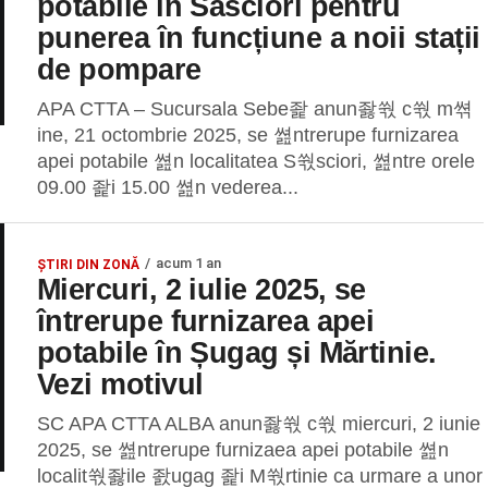
potabile în Săsciori pentru
punerea în funcțiune a noii stații
de pompare
APA CTTA – Sucursala Sebe좙 anun좛쒃 c쒃 m쎢
ine, 21 octombrie 2025, se 쎮ntrerupe furnizarea
apei potabile 쎮n localitatea S쒃sciori, 쎮ntre orele
09.00 좙i 15.00 쎮n vederea...
acum 1 an
ȘTIRI DIN ZONĂ
Miercuri, 2 iulie 2025, se
întrerupe furnizarea apei
potabile în Șugag și Mărtinie.
Vezi motivul
SC APA CTTA ALBA anun좛쒃 c쒃 miercuri, 2 iunie
2025, se 쎮ntrerupe furnizaea apei potabile 쎮n
localit쒃좛ile 좘ugag 좙i M쒃rtinie ca urmare a unor