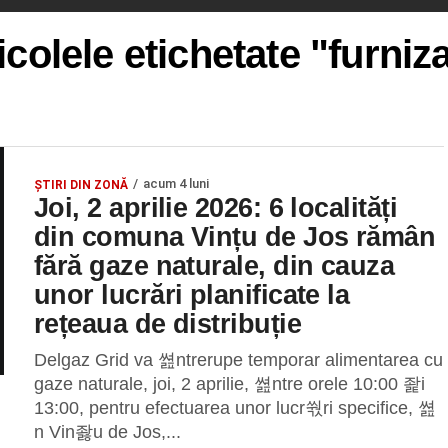
icolele etichetate "furniz
acum 4 luni
ȘTIRI DIN ZONĂ
Joi, 2 aprilie 2026: 6 localități
din comuna Vințu de Jos rămân
fără gaze naturale, din cauza
unor lucrări planificate la
rețeaua de distribuție
Delgaz Grid va 쎮ntrerupe temporar alimentarea cu
gaze naturale, joi, 2 aprilie, 쎮ntre orele 10:00 좙i
13:00, pentru efectuarea unor lucr쒃ri specifice, 쎮
n Vin좛u de Jos,...