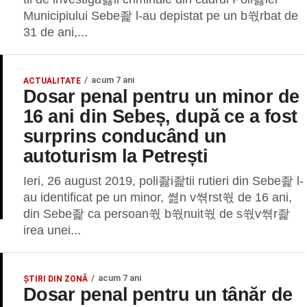
Municipiului Sebe좙 l-au depistat pe un b쒃rbat de
31 de ani,...
acum 7 ani
ACTUALITATE
Dosar penal pentru un minor de
16 ani din Sebeș, după ce a fost
surprins conducând un
autoturism la Petrești
Ieri, 26 august 2019, poli좛i좙tii rutieri din Sebe좙 l-
au identificat pe un minor, 쎮n v쎢rst쒃 de 16 ani,
din Sebe좙 ca persoan쒃 b쒃nuit쒃 de s쒃v쎢r좙
irea unei...
acum 7 ani
ȘTIRI DIN ZONĂ
Dosar penal pentru un tânăr de