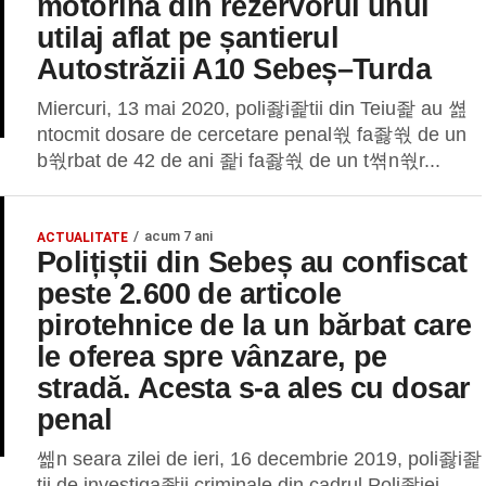
motorină din rezervorul unui
utilaj aflat pe șantierul
Autostrăzii A10 Sebeș–Turda
Miercuri, 13 mai 2020, poli좛i좙tii din Teiu좙 au 쎮
ntocmit dosare de cercetare penal쒃 fa좛쒃 de un
b쒃rbat de 42 de ani 좙i fa좛쒃 de un t쎢n쒃r...
acum 7 ani
ACTUALITATE
Polițiștii din Sebeș au confiscat
peste 2.600 de articole
pirotehnice de la un bărbat care
le oferea spre vânzare, pe
stradă. Acesta s-a ales cu dosar
penal
쎎n seara zilei de ieri, 16 decembrie 2019, poli좛i좙
tii de investiga좛ii criminale din cadrul Poli좛iei