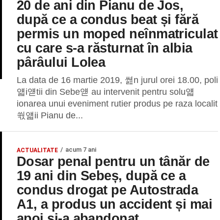
20 de ani din Pianu de Jos,
după ce a condus beat și fără
permis un moped neînmatriculat
cu care s-a răsturnat în albia
pârâului Lolea
La data de 16 martie 2019, 쎮n jurul orei 18.00, poli
얣i얟tii din Sebe얟 au intervenit pentru solu얣
ionarea unui eveniment rutier produs pe raza localit
쒃얣ii Pianu de...
acum 7 ani
ACTUALITATE
Dosar penal pentru un tânăr de
19 ani din Sebeș, după ce a
condus drogat pe Autostrada
A1, a produs un accident și mai
apoi și-a abandonat