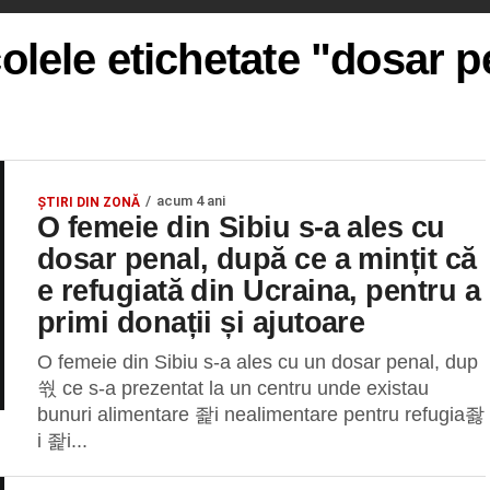
colele etichetate "dosar p
acum 4 ani
ȘTIRI DIN ZONĂ
O femeie din Sibiu s-a ales cu
dosar penal, după ce a mințit că
e refugiată din Ucraina, pentru a
primi donații și ajutoare
O femeie din Sibiu s-a ales cu un dosar penal, dup
쒃 ce s-a prezentat la un centru unde existau
bunuri alimentare 좙i nealimentare pentru refugia좛
i 좙i...