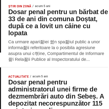
acum 5 ani
ȘTIRI DIN ZONĂ
Dosar penal pentru un bărbat de
33 de ani din comuna Doștat,
după ce a lovit un câine cu
lopata
Ca urmare apari좛iei 쎮n spa좛iul public a unor
informa좛ii referitoare la o posibila agresiune
asupra unui c쎢ine, Compartimentul de Informare
좙i Rela좛ii Publice al Inspectoratului de...
acum 5 ani
ACTUALITATE
Dosar penal pentru
administratorul unei firme de
dezmembrări auto din Sebeș. A
depozitat necorespunzător 115