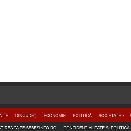
AȚIE
DIN JUDEȚ
ECONOMIE
POLITICĂ
SOCIETATE
ȘTIREA TA PE SEBEȘINFO.RO
CONFIDENȚIALITATE ȘI POLITICĂ