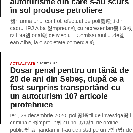
autoturisme din care s-au scurs
în sol produse petroliere
쎎n urma unui control, efectuat de poli좛i좙ti din
cadrul IPJ Alba 쎮mpreun쒃 cu reprezentan좛ii G쒃
rzii Na얣ional쒃 de Mediu – Comisariatul Jude얣
ean Alba, la o societate comercial쒃...
acum 6 ani
ACTUALITATE
Dosar penal penttru un tânăt de
20 de ani din Sebeș, după ce a
fost surprins transportând cu
un autoturism 107 articole
pirotehnice
Ieri, 29 decembrie 2020, poli좛i좙tii de investiga좛ii
criminale 쎮mpreun쒃 cu poli좛i좙tii de ordine
public쒃 좙i jandarmii l-au depistat pe un t쎢n쒃r de