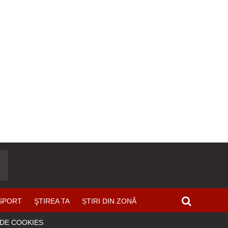
SPORT
ŞTIREA TA
ȘTIRI DIN ZONĂ
 DE COOKIES