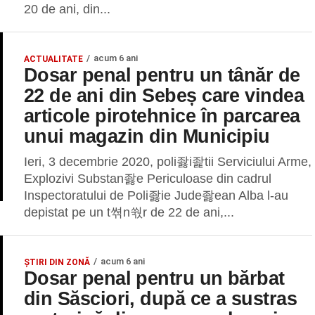
20 de ani, din...
acum 6 ani
ACTUALITATE
Dosar penal pentru un tânăr de
22 de ani din Sebeș care vindea
articole pirotehnice în parcarea
unui magazin din Municipiu
Ieri, 3 decembrie 2020, poli좛i좙tii Serviciului Arme,
Explozivi Substan좛e Periculoase din cadrul
Inspectoratului de Poli좛ie Jude좛ean Alba l-au
depistat pe un t쎢n쒃r de 22 de ani,...
acum 6 ani
ȘTIRI DIN ZONĂ
Dosar penal pentru un bărbat
din Săsciori, după ce a sustras