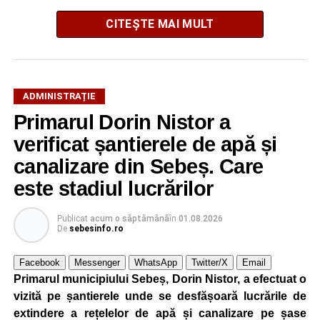
CITEȘTE MAI MULT
ADMINISTRAȚIE
Potrivit autorităților locale, sistemul de iluminat public este
Primarul Dorin Nistor a
gestionat printr-un program automatizat de telegestiune,
verificat șantierele de apă și
care reglează intensitatea luminii în funcție de orele
exacte de apus și răsărit ale soarelui. Chiar dacă nivelul
canalizare din Sebeș. Care
de iluminare va fi redus în anumite intervale, iluminatul
este stadiul lucrărilor
stradal va rămâne funcțional pe întreaga durată a nopții.
Publicat
acum o săptămână
în
01.08.2026
Reprezentanții Primăriei Sebeș precizează că măsura nu
De
sebesinfo.ro
va afecta siguranța traficului rutier și pietonal, iar
vizibilitatea pe străzile municipiului va fi menținută la un
Facebook
Messenger
WhatsApp
Twitter/X
Email
nivel corespunzător.
Primarul municipiului Sebeș, Dorin Nistor, a efectuat o
vizită pe șantierele unde se desfășoară lucrările de
Administrația locală subliniază că decizia are caracter
extindere a rețelelor de apă și canalizare pe șase