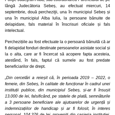
lângă Judecătoria Sebeș, au efectuat miercuri, 14
septembrie, două percheziţii, una în municipiul Sebeș și
una în municipiul Alba Iulia, la persoane bănuite de
delapidare, fals material în înscrisuri oficiale și fals
intelectual.
Perchezițiile au fost efectuate la o persoană bănuită că ar
fi delapidat fonduri destinate persoanelor asistate social și
la o alta, care ar fi încercat să acopere fapta acesteia,
atestând, în fals, faptul că sumele au fost predate
beneficiarilor de drept.
„Din cercetări a reieșit că, în perioada 2019 – 2022, o
femeie, din Sebeș, în calitate de funcționar în cadrul unei
instituții publice, din municipiul Sebeș, și-ar fi însușit
13.000 de lei, falsificând, pe statele de plată, semnăturile
a 3 persoane beneficiare ale ajutoarelor de urgență și
indemnizațiilor de handicap și ar fi folosit, în interes
personal, 104.376 de lei, proveniți din casieria instituției,