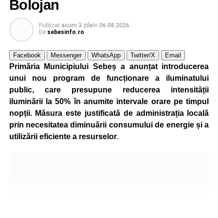
Bolojan
Publicat
acum 3 zile
în
06.08.2026
De
sebesinfo.ro
Facebook
Messenger
WhatsApp
Twitter/X
Email
Primăria Municipiului Sebeș a anunțat introducerea
unui nou program de funcționare a iluminatului
public, care presupune reducerea intensității
iluminării la 50% în anumite intervale orare pe timpul
nopții. Măsura este justificată de administrația locală
prin necesitatea diminuării consumului de energie și a
utilizării eficiente a resurselor
.