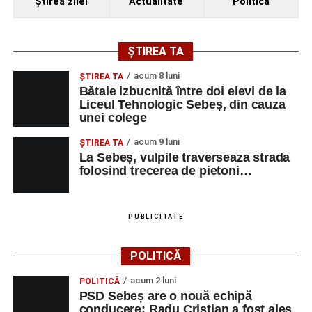
Ştirea zilei
Actualitate
Politică
ȘTIREA TA
acum 8 luni
ŞTIREA TA
Bătaie izbucnită între doi elevi de la
Liceul Tehnologic Sebeș, din cauza
unei colege
acum 9 luni
ŞTIREA TA
La Sebeș, vulpile traverseaza strada
folosind trecerea de pietoni…
PUBLICITATE
POLITICĂ
acum 2 luni
POLITICĂ
PSD Sebeș are o nouă echipă
conducere: Radu Cristian a fost ales