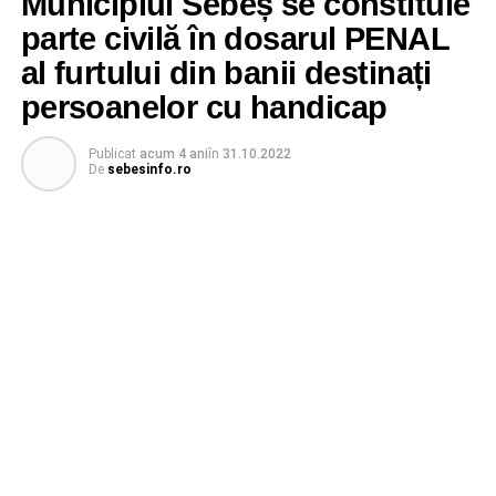
Municipiul Sebeș se constituie
parte civilă în dosarul PENAL
al furtului din banii destinați
persoanelor cu handicap
Publicat
acum 4 ani
în
31.10.2022
De
sebesinfo.ro