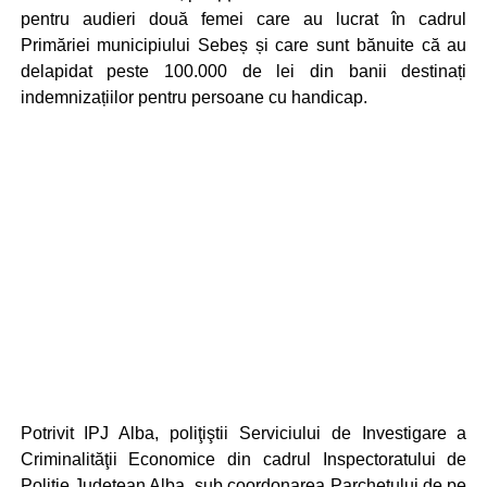
pentru audieri două femei care au lucrat în cadrul
Primăriei municipiului Sebeș și care sunt bănuite că au
delapidat peste 100.000 de lei din banii destinați
indemnizațiilor pentru persoane cu handicap.
Potrivit IPJ Alba, poliţiştii Serviciului de Investigare a
Criminalităţii Economice din cadrul Inspectoratului de
Poliţie Judeţean Alba, sub coordonarea Parchetului de pe