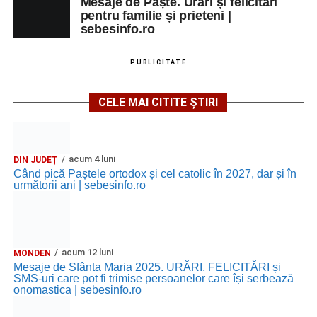
Mesaje de Paște. Urări și felicitări
pentru familie și prieteni |
sebesinfo.ro
PUBLICITATE
CELE MAI CITITE ȘTIRI
acum 4 luni
DIN JUDEȚ
Când pică Paștele ortodox și cel catolic în 2027, dar și în
următorii ani | sebesinfo.ro
acum 12 luni
MONDEN
Mesaje de Sfânta Maria 2025. URĂRI, FELICITĂRI și
SMS-uri care pot fi trimise persoanelor care își serbează
onomastica | sebesinfo.ro