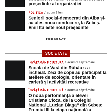
președinte al organizației
acum 3 luni
POLITICĂ
Seniorii social-democrați din Alba și-
au ales noua conducere, la Sebeș.
Emil Itu este noul președinte
PUBLICITATE
SOCIETATE
acum 2 săptămâni
ÎNVĂȚĂMÂNT-CULTURĂ
Școala de Vară din Răhău s-a
încheiat. Zeci de copii au participat la
ateliere de ecologie, orientare în
carieră și activități recreative
acum 3 săptămâni
ÎNVĂȚĂMÂNT-CULTURĂ
O nouă performanță a elevei
Cristiana Cioca, de la Colegiul
Național „Lucian Blaga” din Sebeș:
Premiul III la etapa națională a