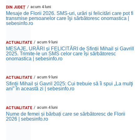
acum 4 luni
DIN JUDEȚ
Mesaje de Florii 2026. SMS-uri, urări și felicitări care pot fi
transmise persoanelor care îşi sărbătoresc onomastica |
sebesinfo.ro
acum 9 luni
ACTUALITATE
MESAJE, URĂRI și FELICITĂRI de Sfinții Mihail și Gavrill
2025. Trimite-le un SMS celor care își sărbătoresc
onomastica | sebesinfo.ro
acum 9 luni
ACTUALITATE
Sfinții Mihail și Gavril 2025: Cui trebuie să îi spui „La mulţi
ani” în această zi | sebesinfo.ro
acum 4 luni
ACTUALITATE
Nume de femei și bărbați care se sărbătoresc de Florii
2026 | sebesinfo.ro