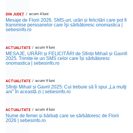
acum 4 luni
DIN JUDEȚ
Mesaje de Florii 2026. SMS-uri, urări și felicitări care pot fi
transmise persoanelor care îşi sărbătoresc onomastica |
sebesinfo.ro
acum 9 luni
ACTUALITATE
MESAJE, URĂRI și FELICITĂRI de Sfinții Mihail și Gavrill
2025. Trimite-le un SMS celor care își sărbătoresc
onomastica | sebesinfo.ro
acum 9 luni
ACTUALITATE
Sfinții Mihail și Gavril 2025: Cui trebuie să îi spui „La mulţi
ani” în această zi | sebesinfo.ro
acum 4 luni
ACTUALITATE
Nume de femei și bărbați care se sărbătoresc de Florii
2026 | sebesinfo.ro