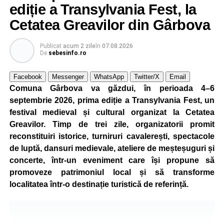
ediție a Transylvania Fest, la
Cetatea Greavilor din Gârbova
Publicat
acum 2 zile
în
07.08.2026
De
sebesinfo.ro
Facebook
Messenger
WhatsApp
Twitter/X
Email
Comuna Gârbova va găzdui, în perioada 4–6
septembrie 2026, prima ediție a Transylvania Fest, un
festival medieval și cultural organizat la Cetatea
Greavilor. Timp de trei zile, organizatorii promit
reconstituiri istorice, turniruri cavalerești, spectacole
de luptă, dansuri medievale, ateliere de meșteșuguri și
concerte, într-un eveniment care își propune să
promoveze patrimoniul local și să transforme
localitatea într-o destinație turistică de referință.