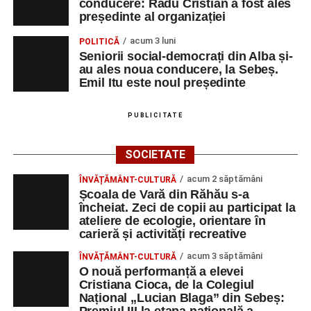
conducere: Radu Cristian a fost ales
președinte al organizației
acum 3 luni
POLITICĂ
Seniorii social-democrați din Alba și-
au ales noua conducere, la Sebeș.
Emil Itu este noul președinte
PUBLICITATE
SOCIETATE
acum 2 săptămâni
ÎNVĂȚĂMÂNT-CULTURĂ
Școala de Vară din Răhău s-a
încheiat. Zeci de copii au participat la
ateliere de ecologie, orientare în
carieră și activități recreative
acum 3 săptămâni
ÎNVĂȚĂMÂNT-CULTURĂ
O nouă performanță a elevei
Cristiana Cioca, de la Colegiul
Național „Lucian Blaga” din Sebeș:
Premiul III la etapa națională a