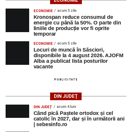
ECONOMIE
acum 5 zile
ECONOMIE
Kronospan reduce consumul de
energie cu până la 50%. O parte din
liniile de producție vor fi oprite
temporar
acum 5 zile
ECONOMIE
Locuri de muncă în Săsciori,
disponibile la 4 august 2026. AJOFM
Alba a publicat lista posturilor
vacante
PUBLICITATE
DIN JUDEȚ
acum 4 luni
DIN JUDEȚ
Când pică Paștele ortodox și cel
catolic în 2027, dar și în următorii ani
| sebesinfo.ro