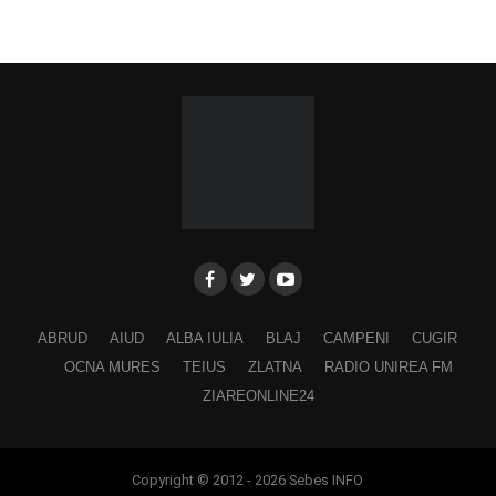
ABRUD
AIUD
ALBA IULIA
BLAJ
CAMPENI
CUGIR
OCNA MURES
TEIUS
ZLATNA
RADIO UNIREA FM
ZIAREONLINE24
Copyright © 2012 - 2026 Sebes INFO