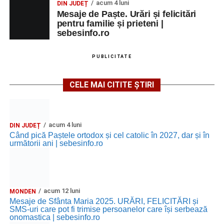
acum 4 luni
DIN JUDEȚ
Mesaje de Paște. Urări și felicitări
pentru familie și prieteni |
sebesinfo.ro
PUBLICITATE
CELE MAI CITITE ȘTIRI
acum 4 luni
DIN JUDEȚ
Când pică Paștele ortodox și cel catolic în 2027, dar și în
următorii ani | sebesinfo.ro
acum 12 luni
MONDEN
Mesaje de Sfânta Maria 2025. URĂRI, FELICITĂRI și
SMS-uri care pot fi trimise persoanelor care își serbează
onomastica | sebesinfo.ro