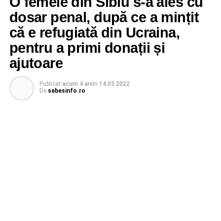
O femeie din Sibiu s-a ales cu
dosar penal, după ce a mințit
că e refugiată din Ucraina,
pentru a primi donații și
ajutoare
Publicat
acum 4 ani
în
14.03.2022
De
sebesinfo.ro