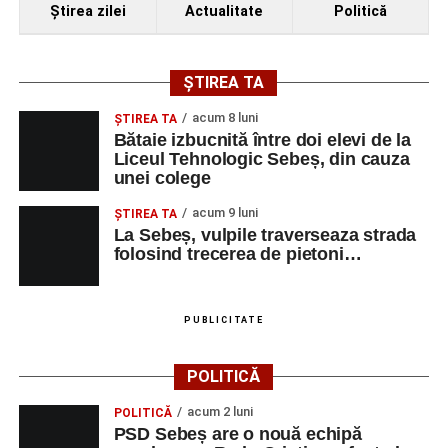
Ştirea zilei
Actualitate
Politică
ȘTIREA TA
acum 8 luni
ŞTIREA TA
Bătaie izbucnită între doi elevi de la
Liceul Tehnologic Sebeș, din cauza
unei colege
acum 9 luni
ŞTIREA TA
La Sebeș, vulpile traverseaza strada
folosind trecerea de pietoni…
PUBLICITATE
POLITICĂ
acum 2 luni
POLITICĂ
PSD Sebeș are o nouă echipă