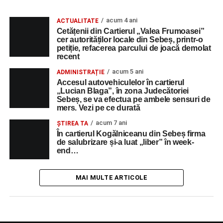
acum 4 ani
ACTUALITATE
Cetățenii din Cartierul „Valea Frumoasei”
cer autorităților locale din Sebeș, printr-o
petiție, refacerea parcului de joacă demolat
recent
acum 5 ani
ADMINISTRAȚIE
Accesul autovehiculelor în cartierul
„Lucian Blaga”, în zona Judecătoriei
Sebeș, se va efectua pe ambele sensuri de
mers. Vezi pe ce durată
acum 7 ani
ŞTIREA TA
În cartierul Kogălniceanu din Sebeș firma
de salubrizare și-a luat „liber” în week-
end…
MAI MULTE ARTICOLE