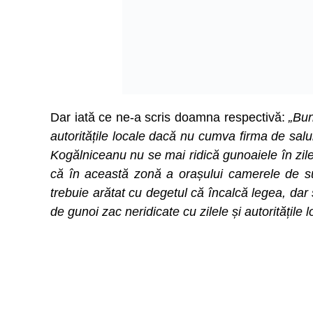
Dar iată ce ne-a scris doamna respectivă:
„Bună
autoritățile locale dacă nu cumva firma de salub
Kogălniceanu nu se mai ridică gunoaiele în z
că în această zonă a orașului camerele de s
trebuie arătat cu degetul că încalcă legea, d
de gunoi zac neridicate cu zilele și autoritățile l