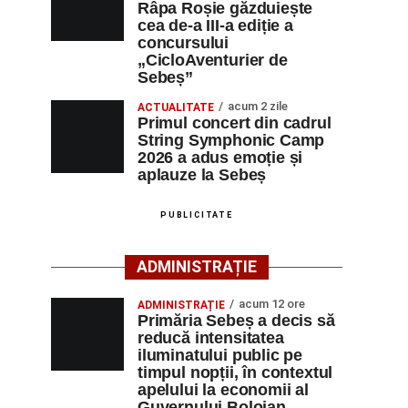
Râpa Roșie găzduiește
cea de-a III-a ediție a
concursului
„CicloAventurier de
Sebeș”
acum 2 zile
ACTUALITATE
Primul concert din cadrul
String Symphonic Camp
2026 a adus emoție și
aplauze la Sebeș
PUBLICITATE
ADMINISTRAȚIE
acum 12 ore
ADMINISTRAȚIE
Primăria Sebeș a decis să
reducă intensitatea
iluminatului public pe
timpul nopții, în contextul
apelului la economii al
Guvernului Bolojan