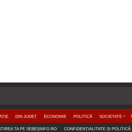
AȚIE
DIN JUDEȚ
ECONOMIE
POLITICĂ
SOCIETATE
ȘTIREA TA PE SEBEȘINFO.RO
CONFIDENȚIALITATE ȘI POLITICĂ