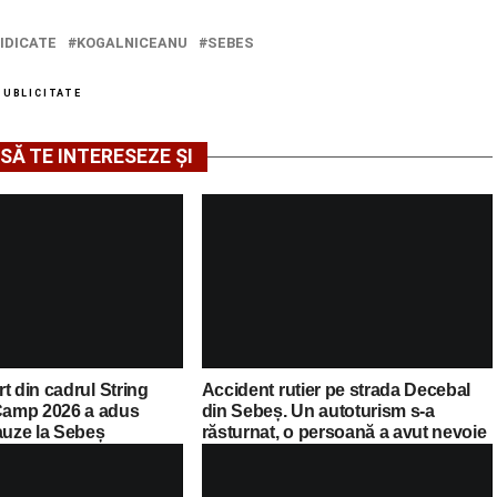
IDICATE
KOGALNICEANU
SEBES
PUBLICITATE
SĂ TE INTERESEZE ȘI
t din cadrul String
Accident rutier pe strada Decebal
amp 2026 a adus
din Sebeș. Un autoturism s-a
auze la Sebeș
răsturnat, o persoană a avut nevoie
de îngrijiri medicale