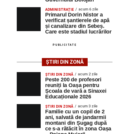
acum 6 zile
ADMINISTRAȚIE
Primarul Dorin Nistor a
verificat șantierele de apă
și canalizare din Sebeș.
Care este stadiul lucrărilor
PUBLICITATE
ȘTIRI DIN ZONĂ
acum 2 zile
ȘTIRI DIN ZONĂ
Peste 200 de profesori
reuniți la Oașa pentru
Școala de vară a Sinaxei
Educaționale 2026
acum 3 zile
ȘTIRI DIN ZONĂ
Familie cu un copil de 2
ani, salvată de jandarmii
montani din Șugag după
ce s-a rătăcit în zona Oașa