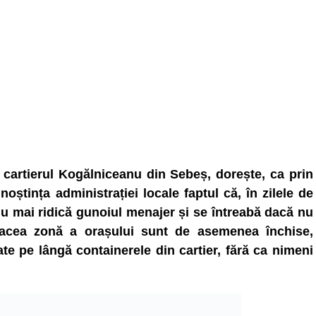
n cartierul Kogălniceanu din Sebeș, dorește, ca prin
noștința administrației locale faptul că, în zilele de
u mai ridică gunoiul menajer și se întreabă dacă nu
cea zonă a orașului sunt de asemenea închise,
 pe lângă containerele din cartier, fără ca nimeni