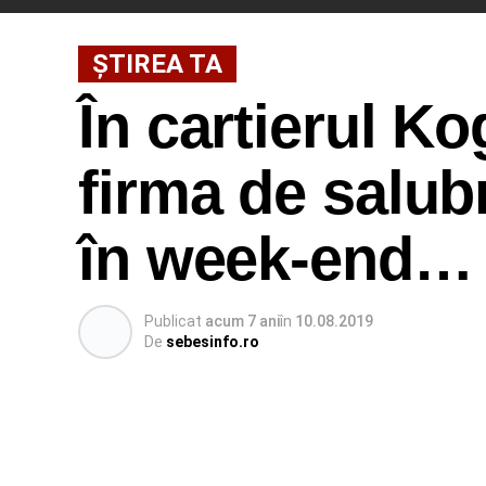
ŞTIREA TA
În cartierul K
firma de salubr
în week-end…
Publicat
acum 7 ani
în
10.08.2019
De
sebesinfo.ro