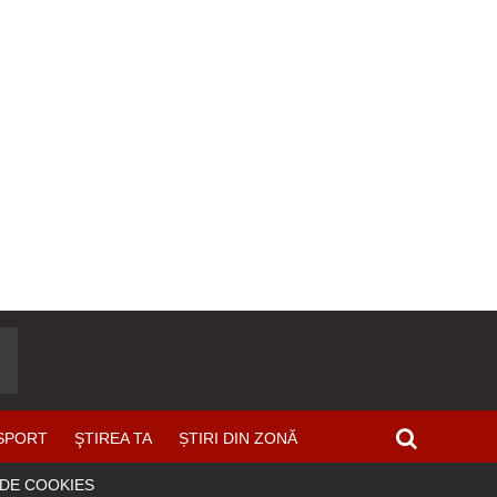
SPORT
ŞTIREA TA
ȘTIRI DIN ZONĂ
 DE COOKIES