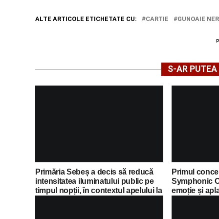
ALTE ARTICOLE ETICHETATE CU:
CARTIE
GUNOAIE NER
S-AR PUTEA 
Primăria Sebeș a decis să reducă
Primul concer
intensitatea iluminatului public pe
Symphonic C
timpul nopții, în contextul apelului la
emoție și apl
economii al Guvernului Bolojan