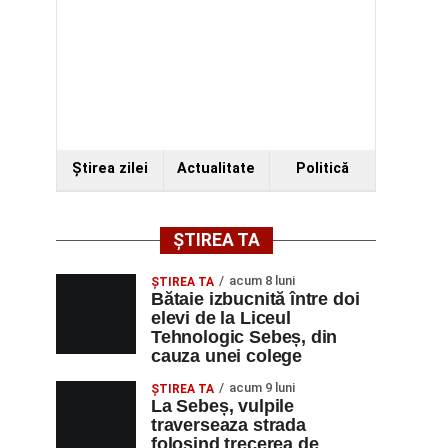
Ştirea zilei
Actualitate
Politică
ȘTIREA TA
acum 8 luni
ŞTIREA TA
Bătaie izbucnită între doi
elevi de la Liceul
Tehnologic Sebeș, din
cauza unei colege
acum 9 luni
ŞTIREA TA
La Sebeș, vulpile
traverseaza strada
folosind trecerea de