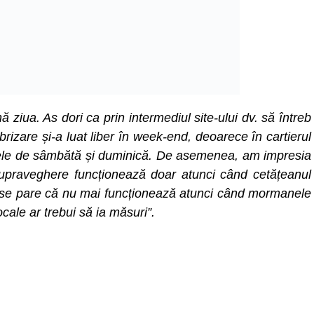
 ziua. As dori ca prin intermediul site-ului dv. să întreb
rizare și-a luat liber în week-end, deoarece în cartierul
ilele de sâmbătă și duminică. De asemenea, am impresia
upraveghere funcționează doar atunci când cetățeanul
ar se pare că nu mai funcționează atunci când mormanele
ocale ar trebui să ia măsuri”.