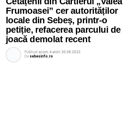
Cetățenii din Cartierul „Valea
Frumoasei” cer autorităților
locale din Sebeș, printr-o
petiție, refacerea parcului de
joacă demolat recent
Publicat
acum 4 ani
în
30.08.2022
De
sebesinfo.ro