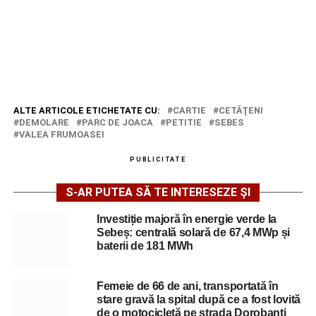
ALTE ARTICOLE ETICHETATE CU:
CARTIE
CETĂŢENI
DEMOLARE
PARC DE JOACA
PETITIE
SEBES
VALEA FRUMOASEI
PUBLICITATE
S-AR PUTEA SĂ TE INTERESEZE ȘI
Investiție majoră în energie verde la
Sebeș: centrală solară de 67,4 MWp și
baterii de 181 MWh
Femeie de 66 de ani, transportată în
stare gravă la spital după ce a fost lovită
de o motocicletă pe strada Dorobanți