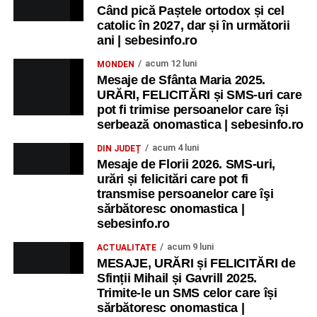
Când pică Paștele ortodox și cel
catolic în 2027, dar și în următorii
ani | sebesinfo.ro
acum 12 luni
MONDEN
Mesaje de Sfânta Maria 2025.
URĂRI, FELICITĂRI și SMS-uri care
pot fi trimise persoanelor care își
serbează onomastica | sebesinfo.ro
acum 4 luni
DIN JUDEȚ
Mesaje de Florii 2026. SMS-uri,
urări și felicitări care pot fi
transmise persoanelor care îşi
sărbătoresc onomastica |
sebesinfo.ro
acum 9 luni
ACTUALITATE
MESAJE, URĂRI și FELICITĂRI de
Sfinții Mihail și Gavrill 2025.
Trimite-le un SMS celor care își
sărbătoresc onomastica |