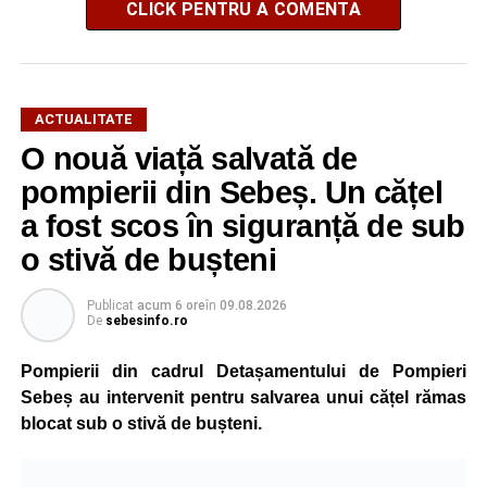
CLICK PENTRU A COMENTA
ACTUALITATE
O nouă viață salvată de
pompierii din Sebeș. Un cățel
a fost scos în siguranță de sub
o stivă de bușteni
Publicat
acum 6 ore
în
09.08.2026
De
sebesinfo.ro
Pompierii din cadrul Detașamentului de Pompieri
Sebeș au intervenit pentru salvarea unui cățel rămas
blocat sub o stivă de bușteni.