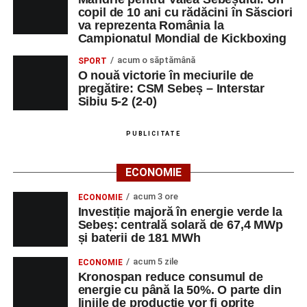
copil de 10 ani cu rădăcini în Săsciori
va reprezenta România la
Campionatul Mondial de Kickboxing
acum o săptămână
SPORT
O nouă victorie în meciurile de
pregătire: CSM Sebeș – Interstar
Sibiu 5-2 (2-0)
PUBLICITATE
ECONOMIE
acum 3 ore
ECONOMIE
Investiție majoră în energie verde la
Sebeș: centrală solară de 67,4 MWp
și baterii de 181 MWh
acum 5 zile
ECONOMIE
Kronospan reduce consumul de
energie cu până la 50%. O parte din
liniile de producție vor fi oprite