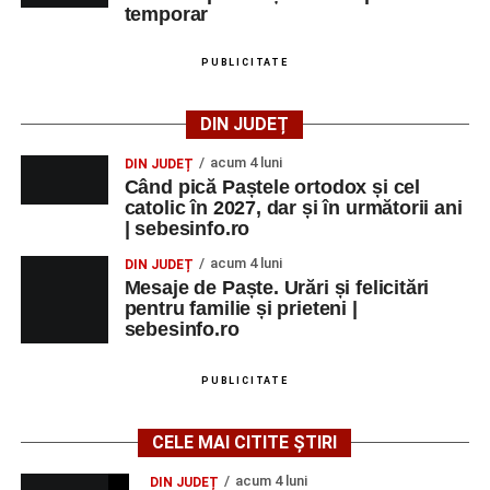
temporar
PUBLICITATE
DIN JUDEȚ
acum 4 luni
DIN JUDEȚ
Când pică Paștele ortodox și cel
catolic în 2027, dar și în următorii ani
| sebesinfo.ro
acum 4 luni
DIN JUDEȚ
Mesaje de Paște. Urări și felicitări
pentru familie și prieteni |
sebesinfo.ro
PUBLICITATE
CELE MAI CITITE ȘTIRI
acum 4 luni
DIN JUDEȚ