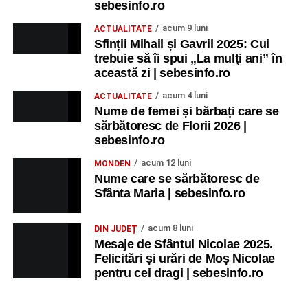
sebesinfo.ro
acum 9 luni
ACTUALITATE
Sfinții Mihail și Gavril 2025: Cui
trebuie să îi spui „La mulţi ani” în
această zi | sebesinfo.ro
acum 4 luni
ACTUALITATE
Nume de femei și bărbați care se
sărbătoresc de Florii 2026 |
sebesinfo.ro
acum 12 luni
MONDEN
Nume care se sărbătoresc de
Sfânta Maria | sebesinfo.ro
acum 8 luni
DIN JUDEȚ
Mesaje de Sfântul Nicolae 2025.
Felicitări și urări de Moș Nicolae
pentru cei dragi | sebesinfo.ro