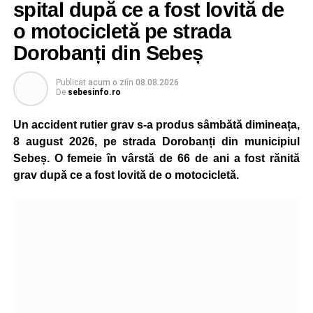
spital după ce a fost lovită de
„Pentru noi, fiecare viață contează!”
, au transmis
o motocicletă pe strada
reprezentanții ISU Alba.
Dorobanți din Sebeș
Publicat
acum o zi
în
08.08.2026
Adaugă-ne ca sursă preferată
De
sebesinfo.ro
Un accident rutier grav s-a produs sâmbătă dimineața,
Urmărește-ne pe Google News
8 august 2026, pe strada Dorobanți din municipiul
Sebeș. O femeie în vârstă de 66 de ani a fost rănită
Ultimele știri din Sebeș
grav după ce a fost lovită de o motocicletă.
Investiție majoră în energie verde la Sebeș:
centrală solară de 67,4 MWp și baterii de 181 MWh
O nouă viață salvată de pompierii din Sebeș. Un
cățel a fost scos în siguranță de sub o stivă de
bușteni
Femeie de 66 de ani, transportată în stare gravă la