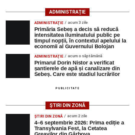
ADMINISTRAȚIE
Motociclistul a fost testat cu aparatul etilotest, rezultatul
fiind negativ.
acum 3 zile
ADMINISTRAȚIE
Primăria Sebeș a decis să reducă
Polițiștii continuă cercetările pentru stabilirea tuturor
intensitatea iluminatului public pe
împrejurărilor în care s-a produs accidentul, în cadrul unui
timpul nopții, în contextul apelului la
economii al Guvernului Bolojan
dosar penal întocmit pentru săvârșirea infracțiunii de
vătămare corporală din culpă.
acum o săptămână
ADMINISTRAȚIE
Primarul Dorin Nistor a verificat
șantierele de apă și canalizare din
Sebeș. Care este stadiul lucrărilor
Adaugă-ne ca sursă preferată
PUBLICITATE
Urmărește-ne pe Google News
ȘTIRI DIN ZONĂ
Ultimele știri din Sebeș
acum 2 zile
ȘTIRI DIN ZONĂ
4–6 septembrie 2026: Prima ediție a
Investiție majoră în energie verde la Sebeș:
Transylvania Fest, la Cetatea
Greavilor din Gârbova