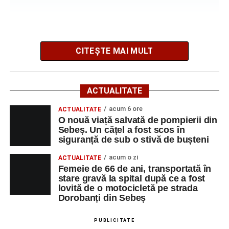
spital după ce a fost lovită de o motocicletă pe
strada Dorobanți din Sebeș
CITEȘTE MAI MULT
Potrivit informațiilor transmise de polițiști, în jurul orei
09:39, Poliția Municipiului Sebeș a fost sesizată, prin
ACTUALITATE
SNUAU 112, cu privire la producerea unui eveniment
rutier soldat cu victime.
acum 6 ore
ACTUALITATE
O nouă viață salvată de pompierii din
Sebeș. Un cățel a fost scos în
La fața locului s-au deplasat polițiștii rutieri, care au
siguranță de sub o stivă de bușteni
stabilit că un bărbat de 53 de ani, din Sebeș, conducea o
motocicletă pe direcția Daia Română – Sebeș. Acesta ar
acum o zi
ACTUALITATE
fi surprins și accidentat o femeie de 66 de ani, din Sebeș,
Femeie de 66 de ani, transportată în
stare gravă la spital după ce a fost
care traversa strada printr-un loc nepermis.
lovită de o motocicletă pe strada
Dorobanți din Sebeș
În urma impactului, femeia a suferit leziuni corporale
grave și a fost transportată la spital pentru acordarea de
PUBLICITATE
îngrijiri medicale de specialitate.