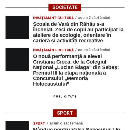
SOCIETATE
acum 2 săptămâni
ÎNVĂȚĂMÂNT-CULTURĂ
Școala de Vară din Răhău s-a
încheiat. Zeci de copii au participat la
ateliere de ecologie, orientare în
carieră și activități recreative
acum 3 săptămâni
ÎNVĂȚĂMÂNT-CULTURĂ
O nouă performanță a elevei
Cristiana Cioca, de la Colegiul
Național „Lucian Blaga” din Sebeș:
Premiul III la etapa națională a
Concursului „Memoria
Holocaustului”
PUBLICITATE
SPORT
acum o săptămână
SPORT
Mândrie pentru Valea Sebeșului: Un