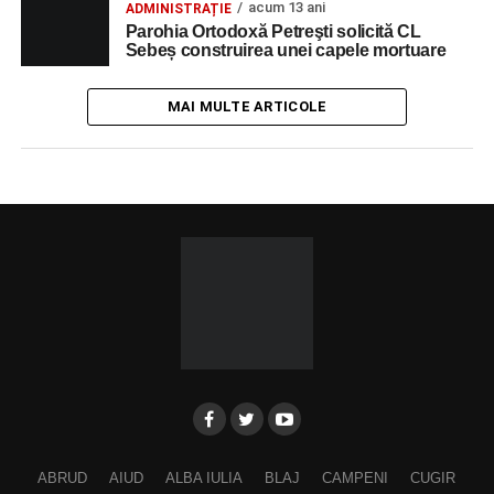
acum 13 ani
ADMINISTRAȚIE
Parohia Ortodoxă Petreşti solicită CL
Sebeș construirea unei capele mortuare
MAI MULTE ARTICOLE
ABRUD
AIUD
ALBA IULIA
BLAJ
CAMPENI
CUGIR