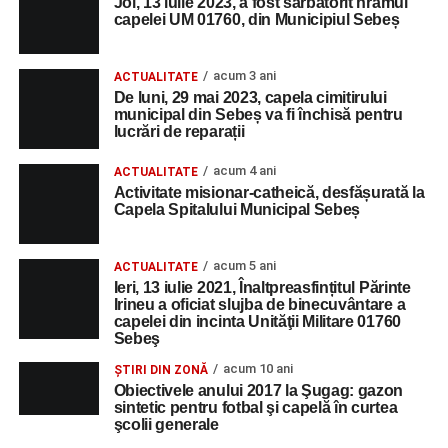
Joi, 13 iulie 2023, a fost sărbătorit hramul
capelei UM 01760, din Municipiul Sebeș
acum 3 ani
ACTUALITATE
De luni, 29 mai 2023, capela cimitirului
municipal din Sebeș va fi închisă pentru
lucrări de reparații
acum 4 ani
ACTUALITATE
Activitate misionar-catheică, desfășurată la
Capela Spitalului Municipal Sebeș
acum 5 ani
ACTUALITATE
Ieri, 13 iulie 2021, Înaltpreasfințitul Părinte
Irineu a oficiat slujba de binecuvântare a
capelei din incinta Unităţii Militare 01760
Sebeş
acum 10 ani
ȘTIRI DIN ZONĂ
Obiectivele anului 2017 la Şugag: gazon
sintetic pentru fotbal şi capelă în curtea
şcolii generale