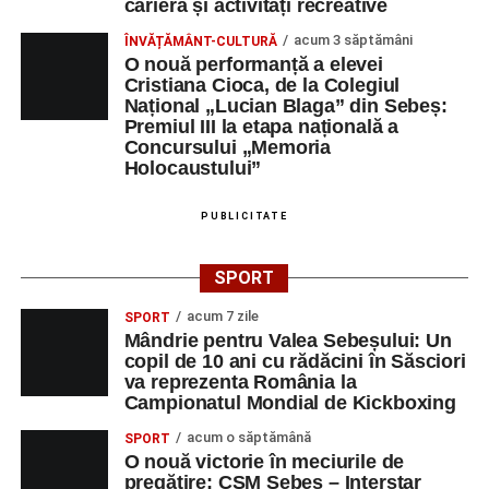
carieră și activități recreative
acum 3 săptămâni
ÎNVĂȚĂMÂNT-CULTURĂ
O nouă performanță a elevei
Cristiana Cioca, de la Colegiul
Național „Lucian Blaga” din Sebeș:
Premiul III la etapa națională a
Concursului „Memoria
Holocaustului”
PUBLICITATE
SPORT
acum 7 zile
SPORT
Mândrie pentru Valea Sebeșului: Un
copil de 10 ani cu rădăcini în Săsciori
va reprezenta România la
Campionatul Mondial de Kickboxing
acum o săptămână
SPORT
O nouă victorie în meciurile de
pregătire: CSM Sebeș – Interstar