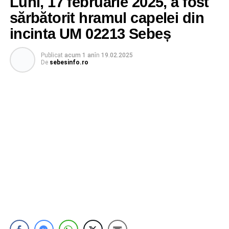
Luni, 17 februarie 2025, a fost
sărbătorit hramul capelei din
incinta UM 02213 Sebeș
Publicat
acum 1 an
în
19.02.2025
De
sebesinfo.ro