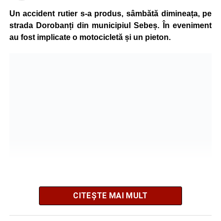
grave și a fost transportată la spital pentru acordarea de
Un accident rutier s-a produs, sâmbătă dimineața, pe
îngrijiri medicale de specialitate.
strada Dorobanți din municipiul Sebeș. În eveniment
au fost implicate o motocicletă și un pieton.
Motociclistul a fost testat cu aparatul etilotest, rezultatul
fiind negativ.
Polițiștii continuă cercetările pentru stabilirea tuturor
împrejurărilor în care s-a produs accidentul, în cadrul unui
dosar penal întocmit pentru săvârșirea infracțiunii de
vătămare corporală din culpă.
Adaugă-ne ca sursă preferată
Urmărește-ne pe Google News
CITEȘTE MAI MULT
Potrivit informațiilor transmise de pompieri, o femeie de 66
Ultimele știri din Sebeș
de ani, din municipiul Sebeș, a fost găsită inconștientă în