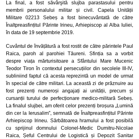
La final, a fost săvârşită slujba parastasului pentru
membrii personalului militar și civil. Capela Unității
Militare 02213 Sebeș a fost binecuvântată de către
Înaltpreasfințitul Părinte Irineu, Arhiepiscop al Alba Iuliei,
în data de 19 septembrie 2019.
Cuvântul de învățătură a fost rostit de către părintele Paul
Raica, paroh al parohiei Tăureni. Sfinția sa a vorbit
despre viața mărturisitoare a Sfântului Mare Mucenic
Teodor Tiron în contextul persecuțiilor din secolele III-IV,
subliniind faptul că acesta reprezintă un model de urmat
în special de către militari. La această zi de prăznuire au
fost prezenți numeroși angajați ai unității, precum și
cursanții turului de perfecționare medico-militară Sebeș.
La finalul slujbei, am oferit celor prezenți broșura „Lumină
din cer la Ierusalim”, semnată de Înaltpreasfințitul Părinte
Arhiepiscop Irineu. Sărbătoarea hramului a fost posibilă
cu sprijinul domnului Colonel-Medic Dumitru-Nicolae
Raica, Șeful Centrului de Logistică și Depozit Sanitar