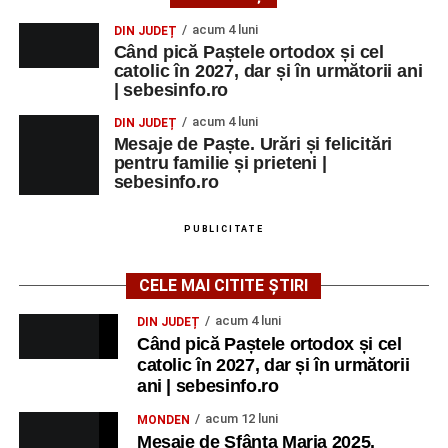
acum 4 luni
DIN JUDEȚ
Când pică Paștele ortodox și cel
catolic în 2027, dar și în următorii ani
| sebesinfo.ro
acum 4 luni
DIN JUDEȚ
Mesaje de Paște. Urări și felicitări
pentru familie și prieteni |
sebesinfo.ro
PUBLICITATE
CELE MAI CITITE ȘTIRI
acum 4 luni
DIN JUDEȚ
Când pică Paștele ortodox și cel
catolic în 2027, dar și în următorii
ani | sebesinfo.ro
acum 12 luni
MONDEN
Mesaje de Sfânta Maria 2025.