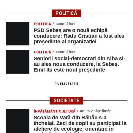
POLITICĂ
acum 2 luni
POLITICĂ
PSD Sebeș are o nouă echipă
conducere: Radu Cristian a fost ales
președinte al organizației
acum 3 luni
POLITICĂ
Seniorii social-democrați din Alba și-
au ales noua conducere, la Sebeș.
Emil Itu este noul președinte
PUBLICITATE
SOCIETATE
acum 2 săptămâni
ÎNVĂȚĂMÂNT-CULTURĂ
Școala de Vară din Răhău s-a
încheiat. Zeci de copii au participat la
ateliere de ecologie, orientare în