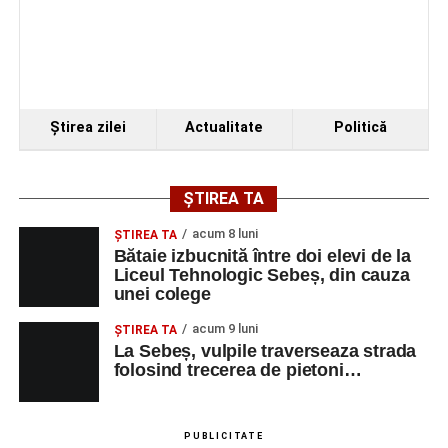
Ştirea zilei
Actualitate
Politică
ȘTIREA TA
acum 8 luni
ŞTIREA TA
Bătaie izbucnită între doi elevi de la
Liceul Tehnologic Sebeș, din cauza
unei colege
acum 9 luni
ŞTIREA TA
La Sebeș, vulpile traverseaza strada
folosind trecerea de pietoni…
PUBLICITATE