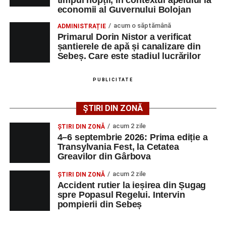
Adaugă-ne ca sursă preferată
economii al Guvernului Bolojan
acum o săptămână
ADMINISTRAȚIE
Urmărește-ne pe Google News
Primarul Dorin Nistor a verificat
șantierele de apă și canalizare din
Sebeș. Care este stadiul lucrărilor
Ultimele știri din Sebeș
Femeie de 66 de ani, transportată în stare gravă la
PUBLICITATE
spital după ce a fost lovită de o motocicletă pe
strada Dorobanți din Sebeș
ȘTIRI DIN ZONĂ
Accident pe strada Dorobanți din Sebeș: fermeie
acum 2 zile
ȘTIRI DIN ZONĂ
de 66 de ani rănită grav, după ce a fost lovită de o
4–6 septembrie 2026: Prima ediție a
motocicletă
Transylvania Fest, la Cetatea
Greavilor din Gârbova
4–6 septembrie 2026: Prima ediție a Transylvania
Fest, la Cetatea Greavilor din Gârbova
acum 2 zile
ȘTIRI DIN ZONĂ
Accident rutier la ieșirea din Șugag
spre Popasul Regelui. Intervin
pompierii din Sebeș