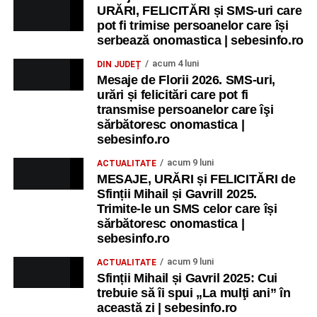
URĂRI, FELICITĂRI și SMS-uri care
pot fi trimise persoanelor care își
serbează onomastica | sebesinfo.ro
acum 4 luni
DIN JUDEȚ
Mesaje de Florii 2026. SMS-uri,
urări și felicitări care pot fi
transmise persoanelor care îşi
sărbătoresc onomastica |
sebesinfo.ro
acum 9 luni
ACTUALITATE
MESAJE, URĂRI și FELICITĂRI de
Sfinții Mihail și Gavrill 2025.
Trimite-le un SMS celor care își
sărbătoresc onomastica |
sebesinfo.ro
acum 9 luni
ACTUALITATE
Sfinții Mihail și Gavril 2025: Cui
trebuie să îi spui „La mulţi ani” în
această zi | sebesinfo.ro