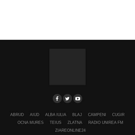
ABRUD
AIUD
ALBA IULIA
BLAJ
CAMPENI
CUGIR
OCNA MURES
TEIUS
ZLATNA
RADIO UNIREA FM
ZIAREONLINE24