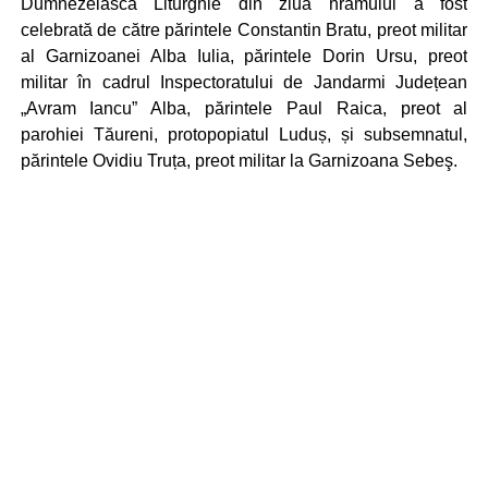
Dumnezeiasca Liturghie din ziua hramului a fost
celebrată de către părintele Constantin Bratu, preot militar
al Garnizoanei Alba Iulia, părintele Dorin Ursu, preot
militar în cadrul Inspectoratului de Jandarmi Județean
„Avram Iancu” Alba, părintele Paul Raica, preot al
parohiei Tăureni, protopopiatul Luduș, și subsemnatul,
părintele Ovidiu Truța, preot militar la Garnizoana Sebeş.