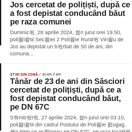
Jos cercetat de polițiști, după ce
a fost depistat conducând băut
pe raza comunei
Duminic쒃, 28 aprilie 2024, 쎮n jurul orei 19.50,
poli좛i좙tii Sec좛iei 2 Poli좛ie Rural쒃 Vin좛u de
Jos au depistat un b쒃rbat de 50 de ani, din
comuna...
acum 2 ani
ȘTIRI DIN ZONĂ
Tânăr de 23 de ani din Săsciori
cercetat de polițiști, după ce a
fost depistat conducând băut,
pe DN 67C
S쎢mb쒃t쒃, 27 aprilie 2024, 쎮n jurul orei 03.10,
poli좛i좙tii din cadrul Postului de Poli좛ie 좘ugag,
쎮n timp ce ac좛ionau pe DN 67C, pe raza localit쒃