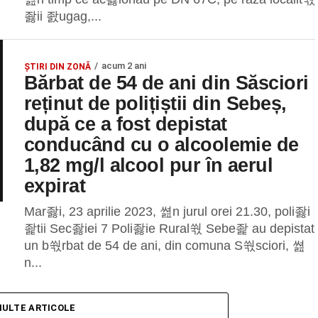
좛ii 좘ugag,...
acum 2 ani
ȘTIRI DIN ZONĂ
Bărbat de 54 de ani din Săsciori
reținut de polițiștii din Sebeș,
după ce a fost depistat
conducând cu o alcoolemie de
1,82 mg/l alcool pur în aerul
expirat
Mar좛i, 23 aprilie 2023, 쎮n jurul orei 21.30, poli좛i
좙tii Sec좛iei 7 Poli좛ie Rural쒃 Sebe좙 au depistat
un b쒃rbat de 54 de ani, din comuna S쒃sciori, 쎮
n...
MULTE ARTICOLE