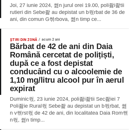
Joi, 27 iunie 2024, 쎮n jurul orei 19.00, poli좛i좙tii
rutieri din Sebe좙 au depistat un b쒃rbat de 36 de
ani, din comun G쎢rbova, 쎮n timp ce...
acum 2 ani
ȘTIRI DIN ZONĂ
Bărbat de 42 de ani din Daia
Română cercetat de polițiști,
după ce a fost depistat
conducând cu o alcoolemie de
1,10 mg/litru alcool pur în aerul
expirat
Duminic쒃, 23 iunie 2024, poli좛i좙tii Sec좛iei 7
Poli좛ie Rural쒃 Sebe좙 au depistat un b쒃rbat, 쎮
n v쎢rst쒃 de 42 de ani, din localitatea Daia Rom쎢
n쒃, 쎮n timp...