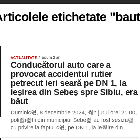
rticolele etichetate "bau
acum 2 ani
ACTUALITATE
Conducătorul auto care a
provocat accidentul rutier
petrecut ieri seară pe DN 1, la
ieșirea din Sebeș spre Sibiu, era
băut
Duminic쒃, 8 decembrie 2024, 쎮n jurul orei 21.00,
poli좛i좙tii din municipiul Sebe좙 au fost sesiza좛i
cu privire la faptul c쒃, pe DN 1, la ie좙ire din...