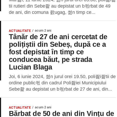
tii rutieri din Sebe좙 au depistat un b쒃rbat de 49
de ani, din comuna 좘ugag, 쎮n timp ce...
acum 2 ani
ACTUALITATE
Tânăr de 27 de ani cercetat de
polițiștii din Sebeș, după ce a
fost depistat în timp ce
conducea băut, pe strada
Lucian Blaga
Joi, 6 iunie 2024, 쎮n jurul orei 19.50, poli좛i좙tii de
ordine public쒃 din cadrul Poli좛iei Municipiului
Sebe좙 au depistat un b쒃rbat de 27 de ani, din...
acum 2 ani
ACTUALITATE
Bărbat de 50 de ani din Vințu de