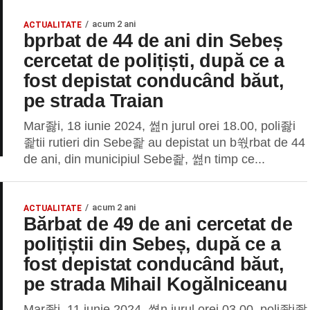
acum 2 ani
ACTUALITATE
bprbat de 44 de ani din Sebeș
cercetat de polițiști, după ce a
fost depistat conducând băut,
pe strada Traian
Mar좛i, 18 iunie 2024, 쎮n jurul orei 18.00, poli좛i
좙tii rutieri din Sebe좙 au depistat un b쒃rbat de 44
de ani, din municipiul Sebe좙, 쎮n timp ce...
acum 2 ani
ACTUALITATE
Bărbat de 49 de ani cercetat de
polițiștii din Sebeș, după ce a
fost depistat conducând băut,
pe strada Mihail Kogălniceanu
Mar좛i, 11 iunie 2024, 쎮n jurul orei 03.00, poli좛i좙