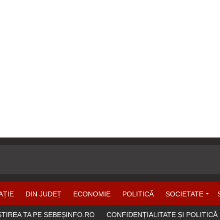
AȚIE
DIN JUDEȚ
ECONOMIE
POLITICĂ
SOCIETATE
ȘTIREA TA PE SEBEȘINFO.RO
CONFIDENȚIALITATE ȘI POLITICĂ