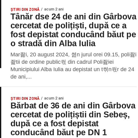
acum 2 ani
ȘTIRI DIN ZONĂ
Tânăr dse 24 de ani din Gârbova
cercetat de polițiști, după ce a
fost depistat conducând băut pe
o stradă din Alba Iulia
Mar좛i, 20 august 2024, 쎮n jurul orei 09.15, poli좛i
좙tii de ordine public쒃 din cadrul Poli좛iei
Municipiului Alba Iulia au depistat un t쎢n쒃r de 24
de ani,...
acum 2 ani
ȘTIRI DIN ZONĂ
Bărbat de 36 de ani din Gârbova
cercetat de polițiștii din Sebeș,
după ce a fost depistat
conducând băut pe DN 1