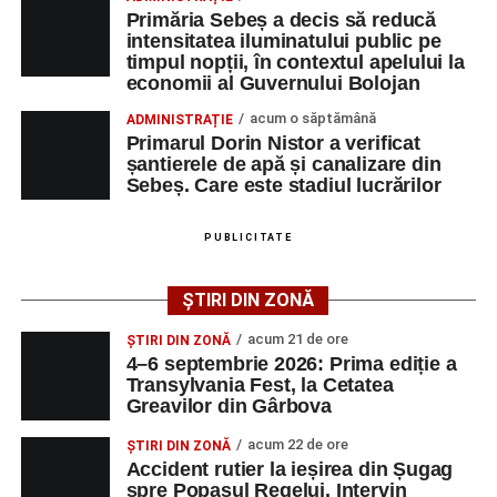
Primăria Sebeș a decis să reducă
intensitatea iluminatului public pe
timpul nopții, în contextul apelului la
Adaugă-ne ca sursă preferată
economii al Guvernului Bolojan
acum o săptămână
ADMINISTRAȚIE
Urmărește-ne pe Google News
Primarul Dorin Nistor a verificat
șantierele de apă și canalizare din
Sebeș. Care este stadiul lucrărilor
Ultimele știri din Sebeș
Femeie de 66 de ani, transportată în stare gravă la
PUBLICITATE
spital după ce a fost lovită de o motocicletă pe
strada Dorobanți din Sebeș
ȘTIRI DIN ZONĂ
Accident pe strada Dorobanți din Sebeș: fermeie
acum 21 de ore
ȘTIRI DIN ZONĂ
de 66 de ani rănită grav, după ce a fost lovită de o
4–6 septembrie 2026: Prima ediție a
motocicletă
Transylvania Fest, la Cetatea
Greavilor din Gârbova
4–6 septembrie 2026: Prima ediție a Transylvania
Fest, la Cetatea Greavilor din Gârbova
acum 22 de ore
ȘTIRI DIN ZONĂ
Accident rutier la ieșirea din Șugag
spre Popasul Regelui. Intervin