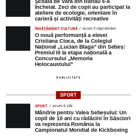
Școala de Vară din Răhău s-a
încheiat. Zeci de copii au participat la
ateliere de ecologie, orientare în
carieră și activități recreative
acum 3 săptămâni
ÎNVĂȚĂMÂNT-CULTURĂ
O nouă performanță a elevei
Cristiana Cioca, de la Colegiul
Național „Lucian Blaga” din Sebeș:
Premiul III la etapa națională a
Concursului „Memoria
Holocaustului”
PUBLICITATE
SPORT
acum 6 zile
SPORT
Mândrie pentru Valea Sebeșului: Un
copil de 10 ani cu rădăcini în Săsciori
va reprezenta România la
Campionatul Mondial de Kickboxing