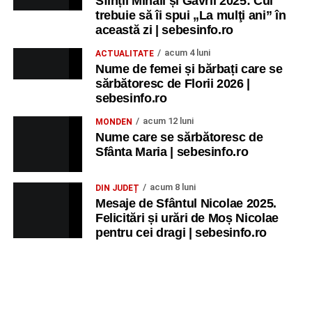
Sfinții Mihail și Gavril 2025: Cui
trebuie să îi spui „La mulţi ani” în
această zi | sebesinfo.ro
acum 4 luni
ACTUALITATE
Nume de femei și bărbați care se
sărbătoresc de Florii 2026 |
sebesinfo.ro
acum 12 luni
MONDEN
Nume care se sărbătoresc de
Sfânta Maria | sebesinfo.ro
acum 8 luni
DIN JUDEȚ
Mesaje de Sfântul Nicolae 2025.
Felicitări și urări de Moș Nicolae
pentru cei dragi | sebesinfo.ro