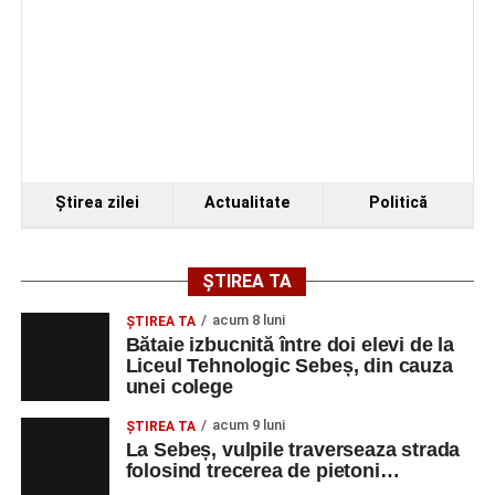
Ştirea zilei
Actualitate
Politică
ȘTIREA TA
acum 8 luni
ŞTIREA TA
Bătaie izbucnită între doi elevi de la
Liceul Tehnologic Sebeș, din cauza
unei colege
acum 9 luni
ŞTIREA TA
La Sebeș, vulpile traverseaza strada
folosind trecerea de pietoni…