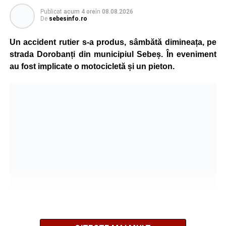
care traversa strada printr-un loc nepermis.
Publicat
acum 4 ore
în
08.08.2026
De
sebesinfo.ro
În urma impactului, femeia a suferit leziuni corporale
grave și a fost transportată la spital pentru acordarea de
Un accident rutier s-a produs, sâmbătă dimineața, pe
îngrijiri medicale de specialitate.
strada Dorobanți din municipiul Sebeș. În eveniment
au fost implicate o motocicletă și un pieton.
Motociclistul a fost testat cu aparatul etilotest, rezultatul
fiind negativ.
Polițiștii continuă cercetările pentru stabilirea tuturor
împrejurărilor în care s-a produs accidentul, în cadrul unui
dosar penal întocmit pentru săvârșirea infracțiunii de
vătămare corporală din culpă.
Adaugă-ne ca sursă preferată
Urmărește-ne pe Google News