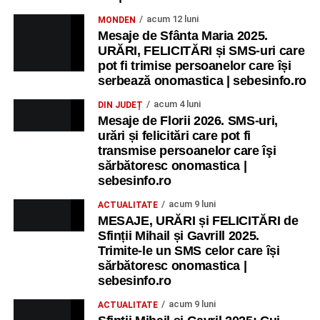
acum 12 luni
MONDEN
Mesaje de Sfânta Maria 2025.
URĂRI, FELICITĂRI și SMS-uri care
pot fi trimise persoanelor care își
serbează onomastica | sebesinfo.ro
acum 4 luni
DIN JUDEȚ
Mesaje de Florii 2026. SMS-uri,
urări și felicitări care pot fi
transmise persoanelor care îşi
sărbătoresc onomastica |
sebesinfo.ro
acum 9 luni
ACTUALITATE
MESAJE, URĂRI și FELICITĂRI de
Sfinții Mihail și Gavrill 2025.
Trimite-le un SMS celor care își
sărbătoresc onomastica |
sebesinfo.ro
acum 9 luni
ACTUALITATE