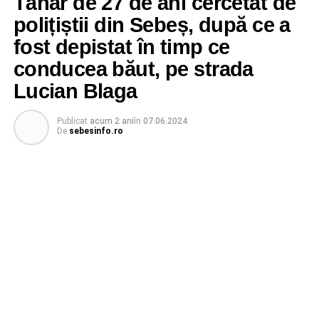
Tânăr de 27 de ani cercetat de
polițiștii din Sebeș, după ce a
fost depistat în timp ce
conducea băut, pe strada
Lucian Blaga
Publicat
acum 2 ani
în
07.06.2024
De
sebesinfo.ro