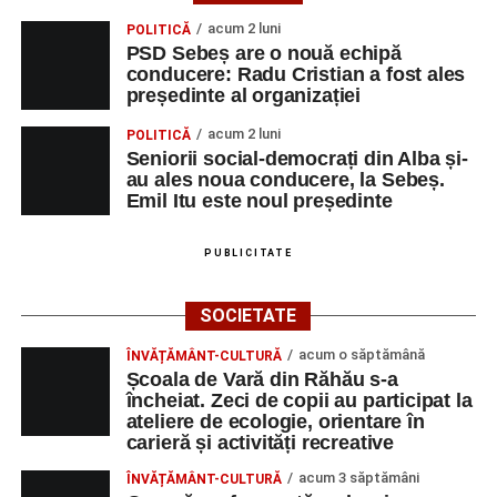
ține loc de caracter, de omenie. Voi păstra gândul ferm că
acum 2 luni
POLITICĂ
omul sfințește locul.”
(Prof. Ciobanu Crenguța Vasilica)
PSD Sebeș are o nouă echipă
conducere: Radu Cristian a fost ales
„O mare familie, o comunitate pentru trup, minte și suflet,
președinte al organizației
un mod de a lua o gură de aer într-un bombardament
acum 2 luni
POLITICĂ
informatic, mediatic și psihologic.”
(Prof. Boncea Niculina
Seniorii social-democrați din Alba și-
Maria)
au ales noua conducere, la Sebeș.
Emil Itu este noul președinte
„Voi merge acasă cu gândul că educația și nu numai are
la bază doi piloni: OMUL SFINȚEȘTE LOCUL și VORBA
PUBLICITATE
DULCE MULT ADUCE. De la elev până la părinte și mai
apoi în viața noastră, modul de adresare, tonul și gestica
SOCIETATE
sunt vitale.”
(Prof. Ciura Marinela)
acum o săptămână
ÎNVĂȚĂMÂNT-CULTURĂ
Privind spre ediția următoare
Școala de Vară din Răhău s-a
încheiat. Zeci de copii au participat la
În încheierea evenimentului, organizatorii au anunțat tema
ateliere de ecologie, orientare în
carieră și activități recreative
ediției din 2027, dedicată relației dintre caracter, valori și
educație. După trei ediții care au abordat comunicarea
acum 3 săptămâni
ÎNVĂȚĂMÂNT-CULTURĂ