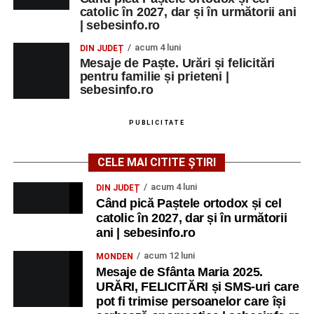
catolic în 2027, dar și în următorii ani
| sebesinfo.ro
acum 4 luni
DIN JUDEȚ
Mesaje de Paște. Urări și felicitări
pentru familie și prieteni |
sebesinfo.ro
PUBLICITATE
CELE MAI CITITE ȘTIRI
acum 4 luni
DIN JUDEȚ
Când pică Paștele ortodox și cel
catolic în 2027, dar și în următorii
ani | sebesinfo.ro
acum 12 luni
MONDEN
Mesaje de Sfânta Maria 2025.
URĂRI, FELICITĂRI și SMS-uri care
pot fi trimise persoanelor care își