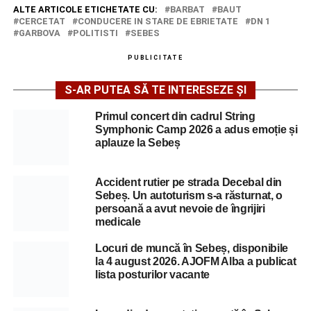
ALTE ARTICOLE ETICHETATE CU:
BARBAT
BAUT
CERCETAT
CONDUCERE IN STARE DE EBRIETATE
DN 1
GARBOVA
POLITISTI
SEBES
PUBLICITATE
S-AR PUTEA SĂ TE INTERESEZE ȘI
Primul concert din cadrul String
Symphonic Camp 2026 a adus emoție și
aplauze la Sebeș
Accident rutier pe strada Decebal din
Sebeș. Un autoturism s-a răsturnat, o
persoană a avut nevoie de îngrijiri
medicale
Locuri de muncă în Sebeș, disponibile
la 4 august 2026. AJOFM Alba a publicat
lista posturilor vacante