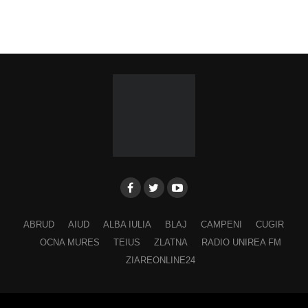
ABRUD
AIUD
ALBA IULIA
BLAJ
CAMPENI
CUGIR
OCNA MURES
TEIUS
ZLATNA
RADIO UNIREA FM
ZIAREONLINE24