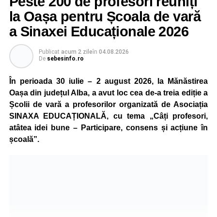
Peste 200 de profesori reuniți
la Oașa pentru Școala de vară
a Sinaxei Educaționale 2026
Publicat
acum 2 zile
în
04.08.2026
De
sebesinfo.ro
În perioada 30 iulie – 2 august 2026, la Mănăstirea
Oașa din județul Alba, a avut loc cea de-a treia ediție a
Școlii de vară a profesorilor organizată de Asociația
SINAXA EDUCAȚIONALĂ, cu tema „Câți profesori,
atâtea idei bune – Participare, consens și acțiune în
școală”.