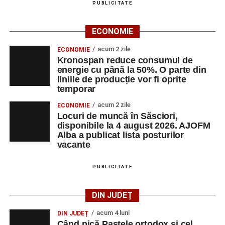
PUBLICITATE
Adaugă-ne ca sursă preferată
ECONOMIE
Urmărește-ne pe Google News
acum 2 zile
ECONOMIE
Kronospan reduce consumul de
Ultimele știri din Sebeș
energie cu până la 50%. O parte din
liniile de producție vor fi oprite
Duminică, 23 august 2026, Râpa Roșie găzduiește
temporar
cea de-a III-a ediție a concursului „CicloAventurier
acum 2 zile
ECONOMIE
de Sebeș”
Locuri de muncă în Săsciori,
disponibile la 4 august 2026. AJOFM
Primul concert din cadrul String Symphonic Camp
Alba a publicat lista posturilor
2026 a adus emoție și aplauze la Sebeș
vacante
În luna august, cele mai recente lucrări ale lui Eugen
PUBLICITATE
Măcinic pot fi admirate la Primăria Sebeș
DIN JUDEȚ
acum 4 luni
DIN JUDEȚ
Când pică Paștele ortodox și cel