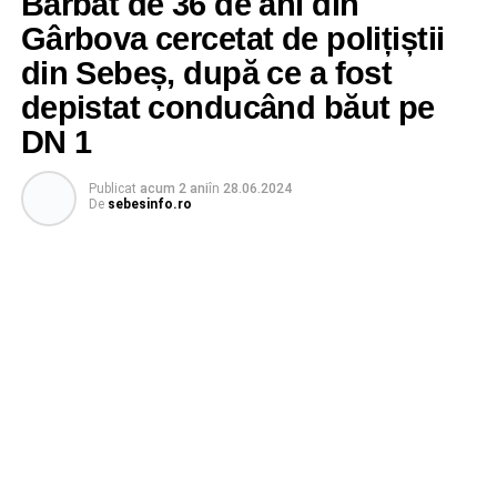
Bărbat de 36 de ani din
Gârbova cercetat de polițiștii
din Sebeș, după ce a fost
depistat conducând băut pe
DN 1
Publicat
acum 2 ani
în
28.06.2024
De
sebesinfo.ro