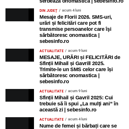
serbează onomastica | sebesinfo.ro
acum 4 luni
DIN JUDEȚ
Mesaje de Florii 2026. SMS-uri,
urări și felicitări care pot fi
transmise persoanelor care îşi
sărbătoresc onomastica |
sebesinfo.ro
acum 9 luni
ACTUALITATE
MESAJE, URĂRI și FELICITĂRI de
Sfinții Mihail și Gavrill 2025.
Trimite-le un SMS celor care își
sărbătoresc onomastica |
sebesinfo.ro
acum 9 luni
ACTUALITATE
Sfinții Mihail și Gavril 2025: Cui
trebuie să îi spui „La mulţi ani” în
această zi | sebesinfo.ro
acum 4 luni
ACTUALITATE
Nume de femei și bărbați care se