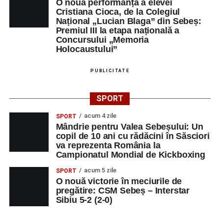
didactică, dinamica diferențelor, participarea și luarea
O nouă performanță a elevei
Cristiana Cioca, de la Colegiul
deciziilor, comunitatea Sinaxa Educațională își propune
Național „Lucian Blaga” din Sebeș:
să revină la întrebările fundamentale despre valorile care
Premiul III la etapa națională a
stau la baza actului educațional și despre rolul
Concursului „Memoria
profesorului în formarea caracterului tinerilor.
Holocaustului”
Despre comunitatea Sinaxa Educațională
PUBLICITATE
Asociația
„Sinaxa Educațională”
este o comunitate de
SPORT
profesori, dedicată susținerii unei educații centrate pe
valorile creștin-ortodoxe și pe formarea caracterului
acum 4 zile
SPORT
Mândrie pentru Valea Sebeșului: Un
elevilor. Născută din experiența duhovnicească și
copil de 10 ani cu rădăcini în Săsciori
formativă a Mănăstirii Oașa, Sinaxa își propune să
va reprezenta România la
sprijine profesorii în regăsirea motivației interioare,
Campionatul Mondial de Kickboxing
oferindu-le nu doar instrumente metodice actuale, ci și
acum 5 zile
SPORT
contexte de sprijin reciproc, colaborare și reconectare la
O nouă victorie în meciurile de
vocația pedagogică autentică.
pregătire: CSM Sebeș – Interstar
Sibiu 5-2 (2-0)