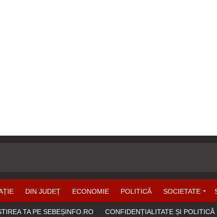
AȚIE
DIN JUDEȚ
ECONOMIE
POLITICĂ
SOCIETATE
ȘTIREA TA PE SEBEȘINFO.RO
CONFIDENȚIALITATE ȘI POLITICĂ