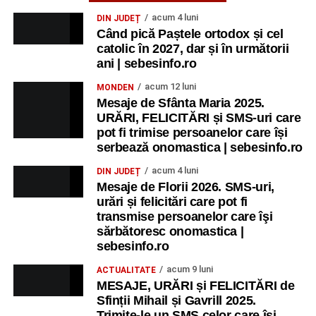
acum 4 luni
DIN JUDEȚ
Când pică Paștele ortodox și cel
catolic în 2027, dar și în următorii
ani | sebesinfo.ro
acum 12 luni
MONDEN
Mesaje de Sfânta Maria 2025.
URĂRI, FELICITĂRI și SMS-uri care
pot fi trimise persoanelor care își
serbează onomastica | sebesinfo.ro
acum 4 luni
DIN JUDEȚ
Mesaje de Florii 2026. SMS-uri,
urări și felicitări care pot fi
transmise persoanelor care îşi
sărbătoresc onomastica |
sebesinfo.ro
acum 9 luni
ACTUALITATE
MESAJE, URĂRI și FELICITĂRI de
Sfinții Mihail și Gavrill 2025.
Trimite-le un SMS celor care își