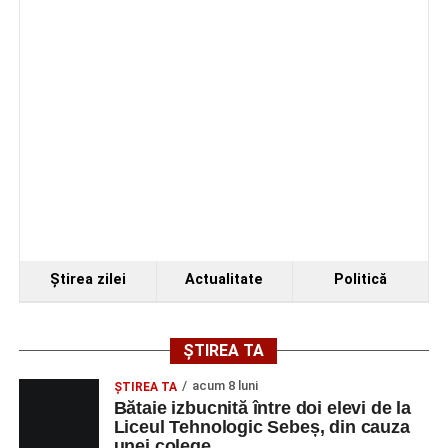
4–6 septembrie 2026: Prima ediție a Transylvania
Fest, la Cetatea Greavilor din Gârbova
Ştirea zilei
Actualitate
Politică
ȘTIREA TA
acum 8 luni
ŞTIREA TA
Bătaie izbucnită între doi elevi de la
Liceul Tehnologic Sebeș, din cauza
unei colege