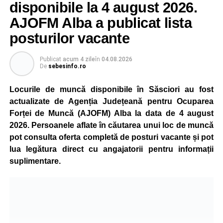
Reprezentanții Kronospan precizează că evoluția situației
disponibile la 4 august 2026.
este monitorizată permanent, iar activitatea va reveni la
AJOFM Alba a publicat lista
capacitate normală imediat ce condițiile vor permite.
posturilor vacante
Compania dă asigurări că oprirea temporară a unor linii
de producție nu va afecta livrările către clienți.
Publicat
acum 4 zile
în
04.08.2026
De
sebesinfo.ro
Kronospan se numără printre cei mai mari consumatori de
energie electrică din România. O parte din necesarul
Locurile de muncă disponibile în Săsciori au fost
energetic este acoperită prin producția proprie de energie,
actualizate de Agenția Județeană pentru Ocuparea
realizată cu ajutorul panourilor fotovoltaice și al unităților
Forței de Muncă (AJOFM) Alba la data de 4 august
de cogenerare.
2026. Persoanele aflate în căutarea unui loc de muncă
pot consulta oferta completă de posturi vacante și pot
Reprezentanții companiei afirmă că vor continua
lua legătura direct cu angajatorii pentru informații
colaborarea cu autoritățile și operatorii din domeniul
suplimentare.
energetic pentru a contribui la depășirea perioadei dificile
și la menținerea stabilității Sistemului Energetic Național.