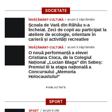
SOCIETATE
acum 2 săptămâni
ÎNVĂȚĂMÂNT-CULTURĂ
Școala de Vară din Răhău s-a
încheiat. Zeci de copii au participat la
ateliere de ecologie, orientare în
carieră și activități recreative
acum 3 săptămâni
ÎNVĂȚĂMÂNT-CULTURĂ
O nouă performanță a elevei
Cristiana Cioca, de la Colegiul
Național „Lucian Blaga” din Sebeș:
Premiul III la etapa națională a
Concursului „Memoria
Holocaustului”
PUBLICITATE
SPORT
acum 6 zile
SPORT