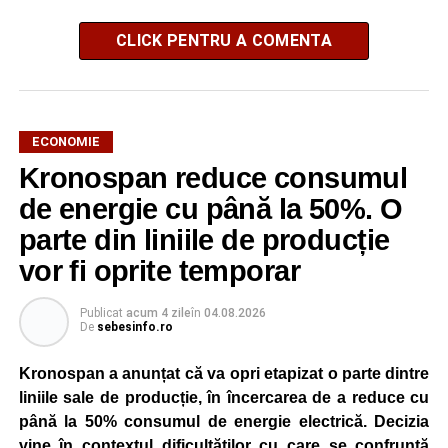
CLICK PENTRU A COMENTA
ECONOMIE
Kronospan reduce consumul
de energie cu până la 50%. O
parte din liniile de producție
vor fi oprite temporar
Publicat
acum 4 zile
în
04.08.2026
De
sebesinfo.ro
Kronospan a anunțat că va opri etapizat o parte dintre
liniile sale de producție, în încercarea de a reduce cu
până la 50% consumul de energie electrică. Decizia
vine în contextul dificultăților cu care se confruntă