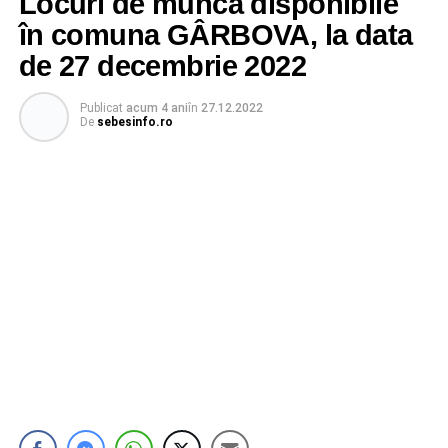
Locuri de muncă disponibile
în comuna GÂRBOVA, la data
de 27 decembrie 2022
Publicat
acum 4 ani
în
27.12.2022
De
sebesinfo.ro