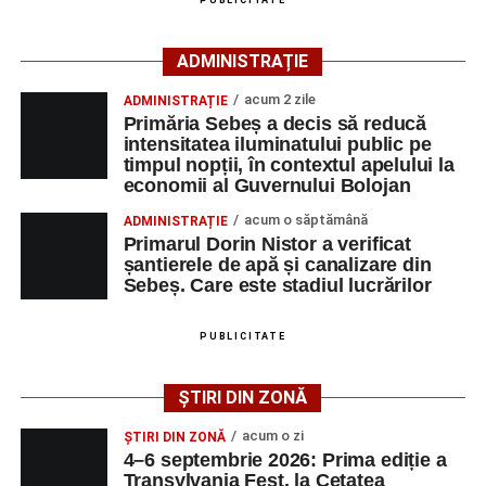
PUBLICITATE
căutarea unui loc de muncă.
ADMINISTRAȚIE
Lista publicată de AJOFM Alba include, pe lângă
denumirea posturilor vacante din Săsciori, și datele de
acum 2 zile
ADMINISTRAȚIE
Primăria Sebeș a decis să reducă
contact ale angajatorilor, precum numere de telefon și
intensitatea iluminatului public pe
adrese de e-mail, pentru ca persoanele interesate să
timpul nopții, în contextul apelului la
poată solicita detalii despre condițiile de angajare,
economii al Guvernului Bolojan
programul de lucru și procesul de recrutare.
acum o săptămână
ADMINISTRAȚIE
Primarul Dorin Nistor a verificat
Mai jos puteți consulta lista completă a locurilor de
șantierele de apă și canalizare din
muncă disponibile în comuna Săsciori la data de 4
Sebeș. Care este stadiul lucrărilor
august 2026, precum și datele de contact ale
angajatorilor:
PUBLICITATE
AGENT
OCUPAŢIA
NR.
NR.
ȘTIRI DIN ZONĂ
LMV
TELEFON/E-
MAIL
acum o zi
ȘTIRI DIN ZONĂ
4–6 septembrie 2026: Prima ediție a
SC Maier
OPERATOR LA
1
0752826367
Transylvania Fest, la Cetatea
Technology Srl
MASINI-UNELTE