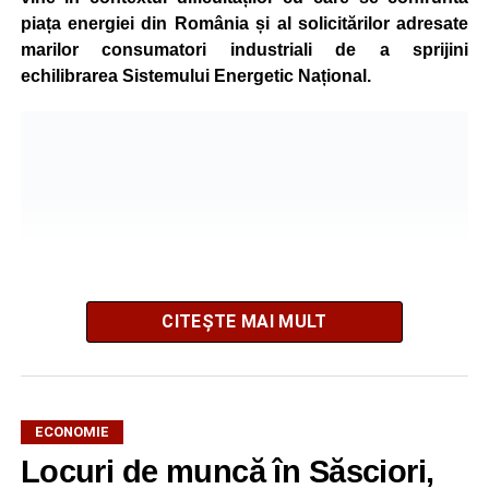
piața energiei din România și al solicitărilor adresate
marilor consumatori industriali de a sprijini
echilibrarea Sistemului Energetic Național.
CITEȘTE MAI MULT
ECONOMIE
Potrivit unui comunicat al companiei, măsura va fi aplicată
Locuri de muncă în Săsciori,
gradual, în funcție de necesitățile sistemului energetic.