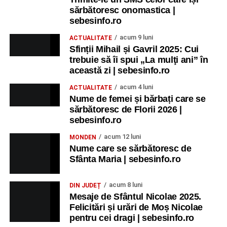
sărbătoresc onomastica |
sebesinfo.ro
acum 9 luni
ACTUALITATE
Sfinții Mihail și Gavril 2025: Cui
trebuie să îi spui „La mulţi ani” în
această zi | sebesinfo.ro
acum 4 luni
ACTUALITATE
Nume de femei și bărbați care se
sărbătoresc de Florii 2026 |
sebesinfo.ro
acum 12 luni
MONDEN
Nume care se sărbătoresc de
Sfânta Maria | sebesinfo.ro
acum 8 luni
DIN JUDEȚ
Mesaje de Sfântul Nicolae 2025.
Felicitări și urări de Moș Nicolae
pentru cei dragi | sebesinfo.ro