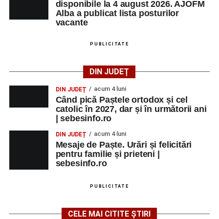
disponibile la 4 august 2026. AJOFM
Alba a publicat lista posturilor
vacante
PUBLICITATE
DIN JUDEȚ
acum 4 luni
DIN JUDEȚ
Când pică Paștele ortodox și cel
catolic în 2027, dar și în următorii ani
| sebesinfo.ro
acum 4 luni
DIN JUDEȚ
Mesaje de Paște. Urări și felicitări
pentru familie și prieteni |
sebesinfo.ro
PUBLICITATE
CELE MAI CITITE ȘTIRI