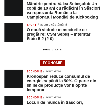
Mândrie pentru Valea Sebeșului: Un
copil de 10 ani cu rădăcini în Săsciori
va reprezenta România la
Campionatul Mondial de Kickboxing
acum o săptămână
SPORT
O nouă victorie în meciurile de
pregătire: CSM Sebeș – Interstar
Sibiu 5-2 (2-0)
PUBLICITATE
ECONOMIE
acum 4 zile
ECONOMIE
Kronospan reduce consumul de
energie cu până la 50%. O parte din
liniile de producție vor fi oprite
temporar
acum 4 zile
ECONOMIE
Locuri de muncă în Săsciori,