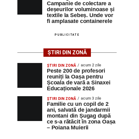
Campanie de colectare a
deșeurilor voluminoase și
textile la Sebeș. Unde vor
fi amplasate containerele
PUBLICITATE
ȘTIRI DIN ZONĂ
acum 2 zile
ȘTIRI DIN ZONĂ
Peste 200 de profesori
reuniți la Oașa pentru
Școala de vară a Sinaxei
Educaționale 2026
acum 3 zile
ȘTIRI DIN ZONĂ
Familie cu un copil de 2
ani, salvată de jandarmii
montani din Șugag după
ce s-a rătăcit în zona Oașa
– Poiana Muierii