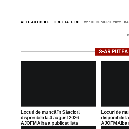
ALTE ARTICOLE ETICHETATE CU:
27 DECEMBRIE 2022
A
S-AR PUTEA 
Locuri de muncă în Săsciori,
Locuri de mu
disponibile la 4 august 2026.
disponibile l
AJOFM Alba a publicat lista
AJOFM Alba a 
posturilor vacante
posturilor va