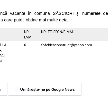
 muncă vacante în comuna SĂSCIORI și numerele de
la care puteți obține mai multe detalii:
NR.
NR. TELEFON/E-MAIL
LMV
T LA
6
fofeldeaconstruct@yahoo.com
R,
ACI
IE,
ă
Urmărește-ne pe Google News