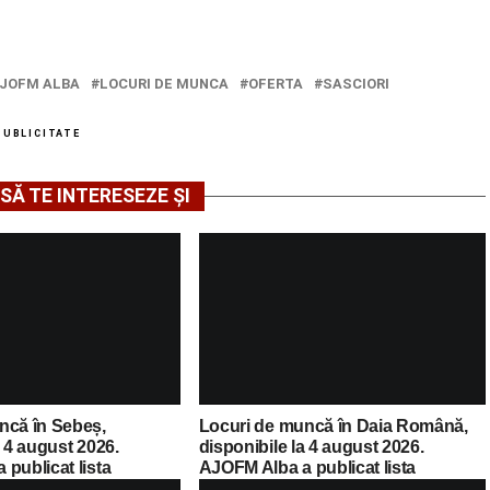
JOFM ALBA
LOCURI DE MUNCA
OFERTA
SASCIORI
PUBLICITATE
SĂ TE INTERESEZE ȘI
ncă în Sebeș,
Locuri de muncă în Daia Română,
a 4 august 2026.
disponibile la 4 august 2026.
publicat lista
AJOFM Alba a publicat lista
cante
posturilor vacante