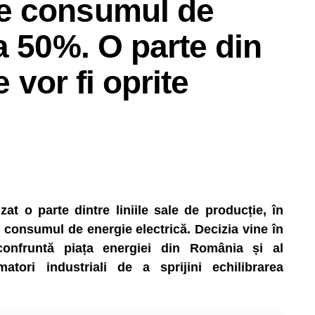
e consumul de
a 50%. O parte din
e vor fi oprite
t o parte dintre liniile sale de producție, în
consumul de energie electrică. Decizia vine în
 confruntă piața energiei din România și al
matori industriali de a sprijini echilibrarea