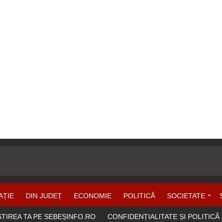
AȚIE
DIN JUDEȚ
ECONOMIE
POLITICĂ
SOCIETATE
ȘTIREA TA PE SEBEȘINFO.RO
CONFIDENȚIALITATE ȘI POLITICĂ