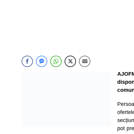
AJOFM
dispo
comun
Persoa
ofert
secțiu
pot pre