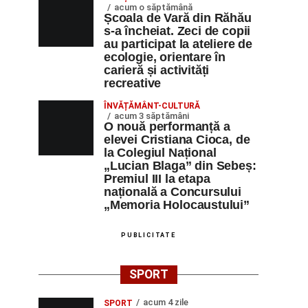
acum o săptămână
Școala de Vară din Răhău
s-a încheiat. Zeci de copii
au participat la ateliere de
ecologie, orientare în
carieră și activități
recreative
ÎNVĂȚĂMÂNT-CULTURĂ
acum 3 săptămâni
O nouă performanță a
elevei Cristiana Cioca, de
la Colegiul Național
„Lucian Blaga” din Sebeș:
Premiul III la etapa
națională a Concursului
„Memoria Holocaustului”
PUBLICITATE
SPORT
acum 4 zile
SPORT