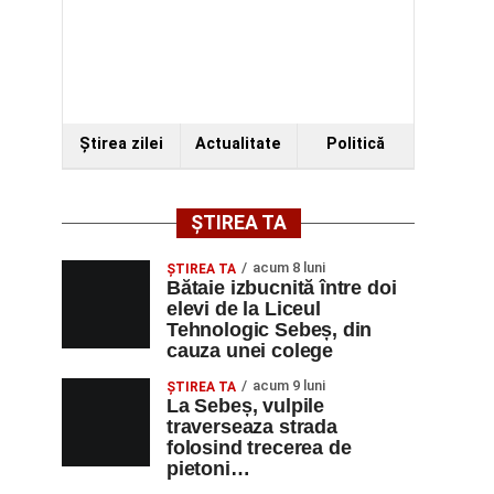
Ştirea zilei
Actualitate
Politică
ȘTIREA TA
acum 8 luni
ŞTIREA TA
Bătaie izbucnită între doi
elevi de la Liceul
Tehnologic Sebeș, din
cauza unei colege
acum 9 luni
ŞTIREA TA
La Sebeș, vulpile
traverseaza strada
folosind trecerea de
pietoni…