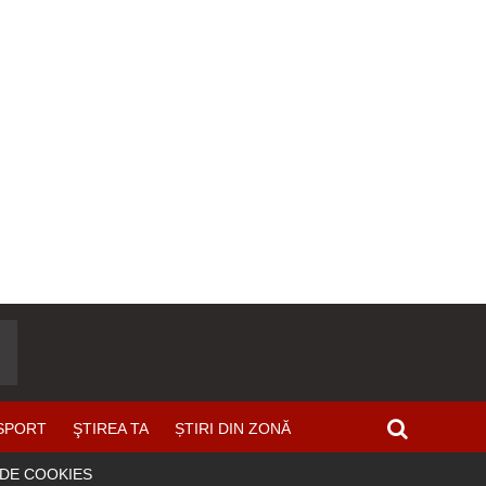
SPORT
ŞTIREA TA
ȘTIRI DIN ZONĂ
 DE COOKIES