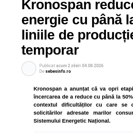
Kronospan reduc
energie cu până l
liniile de producți
temporar
Publicat
acum 2 zile
în
04.08.2026
De
sebesinfo.ro
Kronospan a anunțat că va opri etapiza
încercarea de a reduce cu până la 50% 
contextul dificultăților cu care se
solicitărilor adresate marilor consu
Sistemului Energetic Național.