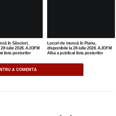
că în Săsciori,
Locuri de muncă în Pianu,
a 28 iulie 2026. AJOFM
disponibile la 28 iulie 2026. AJOFM
t lista posturilor
Alba a publicat lista posturilor
vacante
ENTRU A COMENTA