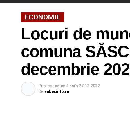
ECONOMIE
Locuri de munc
comuna SĂSCIO
decembrie 202
Publicat
acum 4 ani
în
27.12.2022
De
sebesinfo.ro