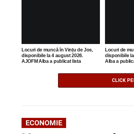
Locuri de muncă în Vințu de Jos,
Locuri de mun
disponibile la 4 august 2026.
disponibile l
AJOFM Alba a publicat lista
Alba a publica
posturilor vacante
vacante
CLICK P
ECONOMIE