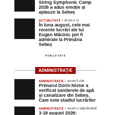
String Symphonic Camp
2026 a adus emoție și
aplauze la Sebeș
acum o zi
ACTUALITATE
În luna august, cele mai
recente lucrări ale lui
Eugen Măcinic pot fi
admirate la Primăria
Sebeș
PUBLICITATE
ADMINISTRAȚIE
acum 5 zile
ADMINISTRAȚIE
Primarul Dorin Nistor a
verificat șantierele de apă
și canalizare din Sebeș.
Care este stadiul lucrărilor
acum o săptămână
ADMINISTRAȚIE
3-19 august 2026: