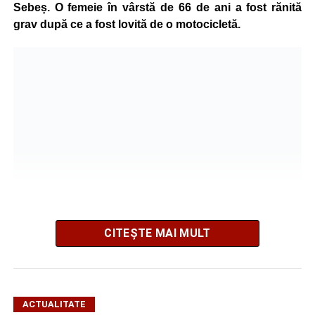
Sebeș. O femeie în vârstă de 66 de ani a fost rănită
grav după ce a fost lovită de o motocicletă.
CITEȘTE MAI MULT
Potrivit informațiilor transmise de polițiști, în jurul orei
09:39, Poliția Municipiului Sebeș a fost sesizată, prin
SNUAU 112, cu privire la producerea unui eveniment
ACTUALITATE
rutier soldat cu victime.