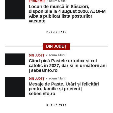
acum 5 zile
ECONOMIE
Locuri de muncă în Săsciori,
disponibile la 4 august 2026. AJOFM
Alba a publicat lista posturilor
vacante
PUBLICITATE
DIN JUDEȚ
acum 4 luni
DIN JUDEȚ
Când pică Paștele ortodox și cel
catolic în 2027, dar și în următorii ani
| sebesinfo.ro
acum 4 luni
DIN JUDEȚ
Mesaje de Paște. Urări și felicitări
pentru familie și prieteni |
sebesinfo.ro
PUBLICITATE