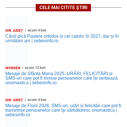
CELE MAI CITITE ȘTIRI
acum 4 luni
DIN JUDEȚ
Când pică Paștele ortodox și cel catolic în 2027, dar și în
următorii ani | sebesinfo.ro
acum 12 luni
MONDEN
Mesaje de Sfânta Maria 2025. URĂRI, FELICITĂRI și
SMS-uri care pot fi trimise persoanelor care își serbează
onomastica | sebesinfo.ro
acum 4 luni
DIN JUDEȚ
Mesaje de Florii 2026. SMS-uri, urări și felicitări care pot fi
transmise persoanelor care îşi sărbătoresc onomastica |
sebesinfo.ro