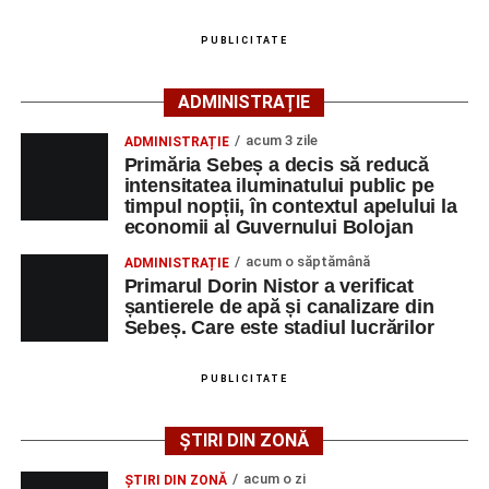
pentru fluidizarea traficului rutier în zonă.
PUBLICITATE
ACTUALIZARE:
„Victima, o persoană de sex feminin de
66 ani, va fi transportată la UPU Alba Iulia”
, a mai
ADMINISTRAȚIE
transmis ISU Alba.
acum 3 zile
ADMINISTRAȚIE
Primăria Sebeș a decis să reducă
intensitatea iluminatului public pe
timpul nopții, în contextul apelului la
Adaugă-ne ca sursă preferată
economii al Guvernului Bolojan
acum o săptămână
ADMINISTRAȚIE
Urmărește-ne pe Google News
Primarul Dorin Nistor a verificat
șantierele de apă și canalizare din
Sebeș. Care este stadiul lucrărilor
Ultimele știri din Sebeș
Femeie de 66 de ani, transportată în stare gravă la
PUBLICITATE
spital după ce a fost lovită de o motocicletă pe
strada Dorobanți din Sebeș
ȘTIRI DIN ZONĂ
Accident pe strada Dorobanți din Sebeș: fermeie
acum o zi
ȘTIRI DIN ZONĂ