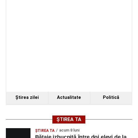
Ştirea zilei
Actualitate
Politică
ȘTIREA TA
acum 8 luni
ŞTIREA TA
Bătaie izbucnită între doi elevi de la