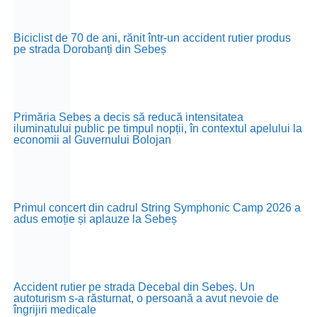
Biciclist de 70 de ani, rănit într-un accident rutier produs
pe strada Dorobanți din Sebeș
Primăria Sebeș a decis să reducă intensitatea
iluminatului public pe timpul nopții, în contextul apelului la
economii al Guvernului Bolojan
Primul concert din cadrul String Symphonic Camp 2026 a
adus emoție și aplauze la Sebeș
Accident rutier pe strada Decebal din Sebeș. Un
autoturism s-a răsturnat, o persoană a avut nevoie de
îngrijiri medicale