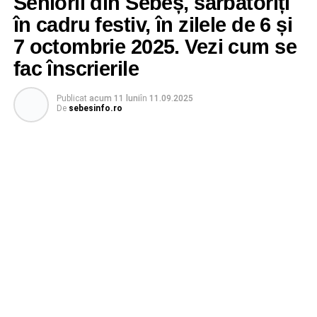
Seniorii din Sebeș, sărbătoriți
în cadru festiv, în zilele de 6 și
7 octombrie 2025. Vezi cum se
fac înscrierile
Publicat
acum 11 luni
în
11.09.2025
De
sebesinfo.ro