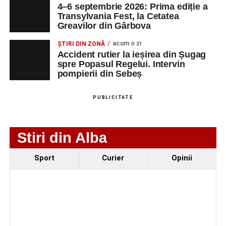
de 66 de ani rănită grav, după ce a fost lovită de o
4–6 septembrie 2026: Prima ediție a
motocicletă
Transylvania Fest, la Cetatea
Greavilor din Gârbova
4–6 septembrie 2026: Prima ediție a Transylvania
Fest, la Cetatea Greavilor din Gârbova
acum o zi
ȘTIRI DIN ZONĂ
Accident rutier la ieșirea din Șugag
spre Popasul Regelui. Intervin
pompierii din Sebeș
PUBLICITATE
Stiri din Alba
Sport
Curier
Opinii