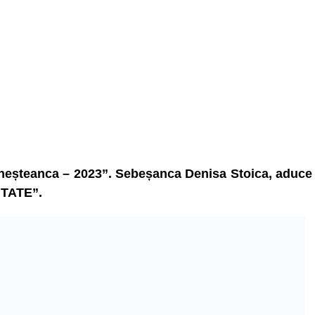
neșteanca – 2023”. Sebeșanca Denisa Stoica, aduce
ITATE”.