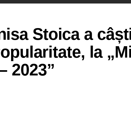
sa Stoica a câșt
Popularitate, la „M
– 2023”