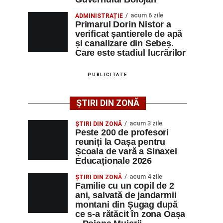
acum 6 zile
ADMINISTRAȚIE
Primarul Dorin Nistor a
verificat șantierele de apă
și canalizare din Sebeș.
Care este stadiul lucrărilor
PUBLICITATE
ȘTIRI DIN ZONĂ
acum 3 zile
ȘTIRI DIN ZONĂ
Peste 200 de profesori
reuniți la Oașa pentru
Școala de vară a Sinaxei
Educaționale 2026
acum 4 zile
ȘTIRI DIN ZONĂ
Familie cu un copil de 2
ani, salvată de jandarmii
montani din Șugag după
ce s-a rătăcit în zona Oașa