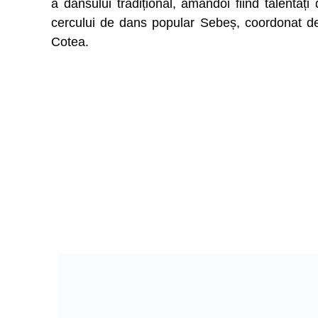
a dansului tradițional, amândoi fiind talentaț
cercului de dans popular Sebeș, coordonat de
Cotea.