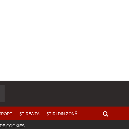
SPORT
ŞTIREA TA
ȘTIRI DIN ZONĂ
 DE COOKIES