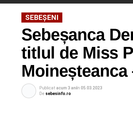
SEBEȘENI
Sebeșanca Deni
titlul de Miss 
Moineșteanca 
Publicat
acum 3 ani
în
05.03.2023
De
sebesinfo.ro