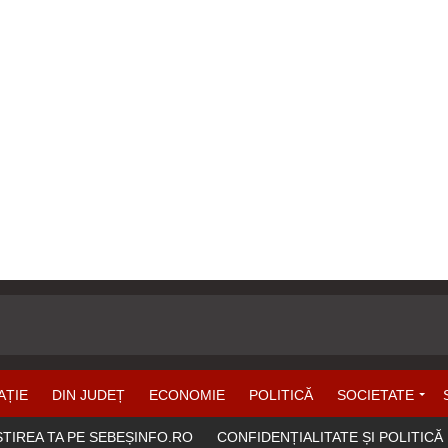
AȚIE
DIN JUDEȚ
ECONOMIE
POLITICĂ
SOCIETATE
ȘTIREA TA PE SEBEȘINFO.RO
CONFIDENȚIALITATE ȘI POLITICĂ