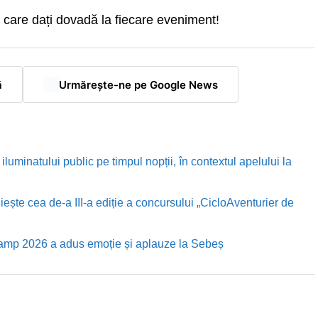
 care dați dovadă la fiecare eveniment!
ă
Urmărește-ne pe Google News
luminatului public pe timpul nopții, în contextul apelului la
te cea de-a III-a ediție a concursului „CicloAventurier de
Camp 2026 a adus emoție și aplauze la Sebeș