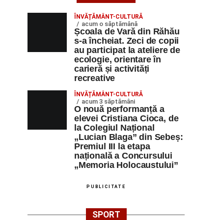
ÎNVĂȚĂMÂNT-CULTURĂ
acum o săptămână
Școala de Vară din Răhău
s-a încheiat. Zeci de copii
au participat la ateliere de
ecologie, orientare în
carieră și activități
recreative
ÎNVĂȚĂMÂNT-CULTURĂ
acum 3 săptămâni
O nouă performanță a
elevei Cristiana Cioca, de
la Colegiul Național
„Lucian Blaga” din Sebeș:
Premiul III la etapa
națională a Concursului
„Memoria Holocaustului”
PUBLICITATE
SPORT