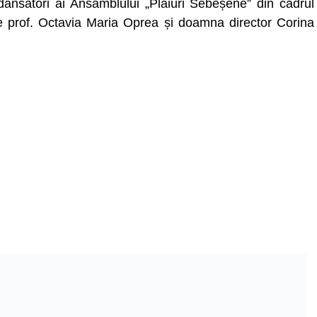
i dansatori ai Ansamblului „Plaiuri Sebeșene” din cadrul
 prof. Octavia Maria Oprea și doamna director Corina