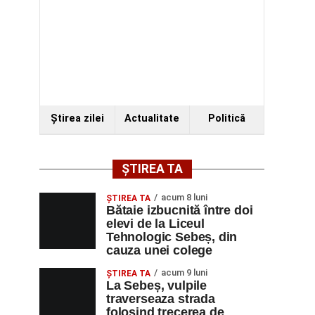
Ştirea zilei
Actualitate
Politică
ȘTIREA TA
acum 8 luni
ŞTIREA TA
Bătaie izbucnită între doi
elevi de la Liceul
Tehnologic Sebeș, din
cauza unei colege
acum 9 luni
ŞTIREA TA
La Sebeș, vulpile
traverseaza strada
folosind trecerea de