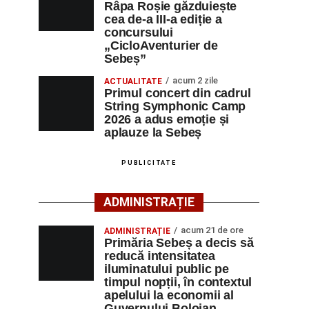
Râpa Roșie găzduiește
cea de-a III-a ediție a
concursului
„CicloAventurier de
Sebeș”
acum 2 zile
ACTUALITATE
Primul concert din cadrul
String Symphonic Camp
2026 a adus emoție și
aplauze la Sebeș
PUBLICITATE
ADMINISTRAȚIE
acum 21 de ore
ADMINISTRAȚIE
Primăria Sebeș a decis să
reducă intensitatea
iluminatului public pe
timpul nopții, în contextul
apelului la economii al
Guvernului Bolojan