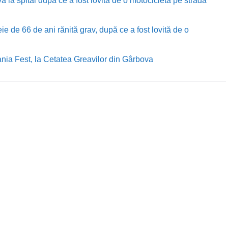
ă la spital după ce a fost lovită de o motocicletă pe strada
e de 66 de ani rănită grav, după ce a fost lovită de o
nia Fest, la Cetatea Greavilor din Gârbova