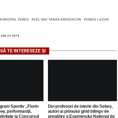
MUNICIPAL SEBES
CEL MAI TANAR ARHIDIACON
IONAS LAZAR
PUBLICITATE
SĂ TE INTERESEZE ȘI
gram Sportiv „Florin
Doi profesori de istorie din Sebeș,
beș, performanță,
autori ai primului ghid bilingv de
eativitate la Concursul
pregătire a Examenului Național de