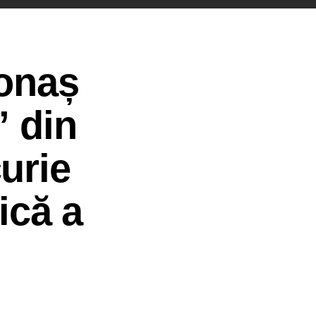
Ionaș
” din
urie
ică a