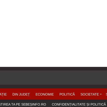
AȚIE
DIN JUDEȚ
ECONOMIE
POLITICĂ
SOCIETATE
ȘTIREA TA PE SEBEȘINFO.RO
CONFIDENȚIALITATE ȘI POLITICĂ