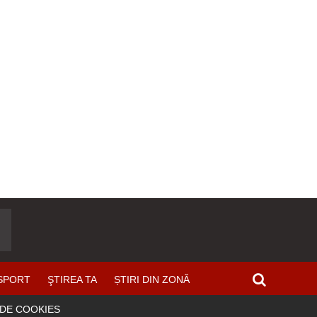
SPORT
ŞTIREA TA
ȘTIRI DIN ZONĂ
 DE COOKIES