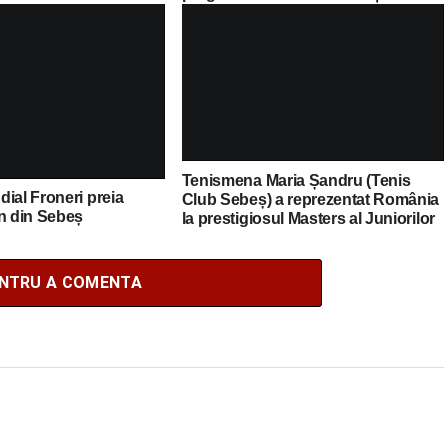
iții și obiceiuri de
Bacalaureat din România
 Românie ECO”
Tenismena Maria Șandru (Tenis
ial Froneri preia
Club Sebeș) a reprezentat România
in din Sebeș
la prestigiosul Masters al Juniorilor
de la Monte Carlo
ENTRU A COMENTA