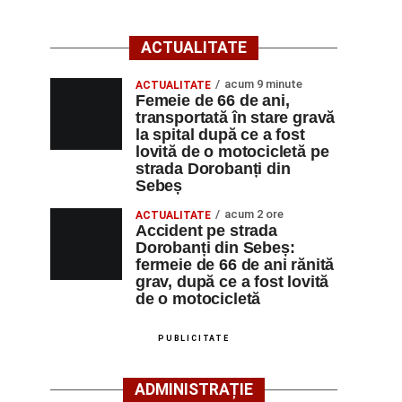
ACTUALITATE
acum 9 minute
ACTUALITATE
Femeie de 66 de ani,
transportată în stare gravă
la spital după ce a fost
lovită de o motocicletă pe
strada Dorobanți din
Sebeș
acum 2 ore
ACTUALITATE
Accident pe strada
Dorobanți din Sebeș:
fermeie de 66 de ani rănită
grav, după ce a fost lovită
de o motocicletă
PUBLICITATE
ADMINISTRAȚIE