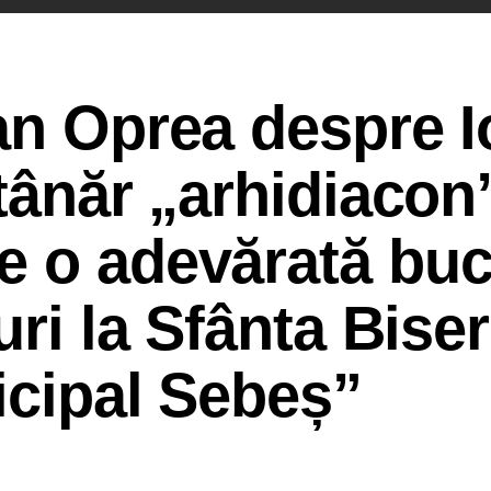
an Oprea despre 
 tânăr „arhidiacon
e o adevărată buc
uri la Sfânta Biser
icipal Sebeș”