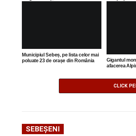
Olimpiada Central Europeană de
Regional „Trad
Informatică
Paște într-o
Municipiul Sebeș, pe lista celor mai
Gigantul mond
poluate 23 de orașe din România
afacerea Alp
CLICK P
SEBEȘENI