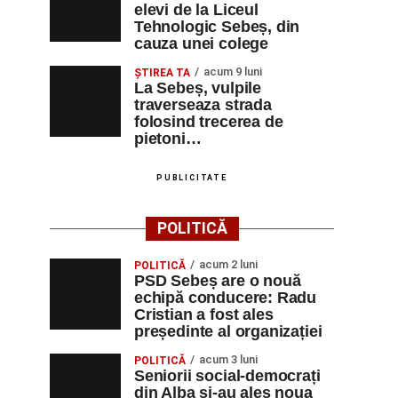
elevi de la Liceul
Tehnologic Sebeș, din
cauza unei colege
acum 9 luni
ŞTIREA TA
La Sebeș, vulpile
traverseaza strada
folosind trecerea de
pietoni…
PUBLICITATE
POLITICĂ
acum 2 luni
POLITICĂ
PSD Sebeș are o nouă
echipă conducere: Radu
Cristian a fost ales
președinte al organizației
acum 3 luni
POLITICĂ
Seniorii social-democrați
din Alba și-au ales noua