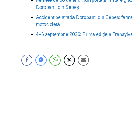
Femeie de 66 de ani, transportată în stare grav
Dorobanți din Sebeș
Accident pe strada Dorobanți din Sebeș: fermei
motocicletă
4–6 septembrie 2026: Prima ediție a Transylva