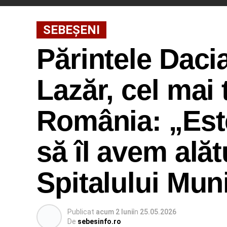
SEBEȘENI
Părintele Daci
Lazăr, cel mai
România: „Est
să îl avem alăt
Spitalului Mun
Publicat
acum 2 luni
în
25.05.2026
De
sebesinfo.ro