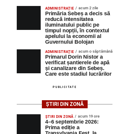
acum 2 zile
ADMINISTRAȚIE
Primăria Sebeș a decis să
reducă intensitatea
iluminatului public pe
timpul nopții, în contextul
apelului la economii al
Guvernului Bolojan
acum o săptămână
ADMINISTRAȚIE
Primarul Dorin Nistor a
verificat șantierele de apă
și canalizare din Sebeș.
Care este stadiul lucrărilor
PUBLICITATE
ȘTIRI DIN ZONĂ
acum 19 ore
ȘTIRI DIN ZONĂ
4–6 septembrie 2026:
Prima ediție a
Transylvania Fest, la