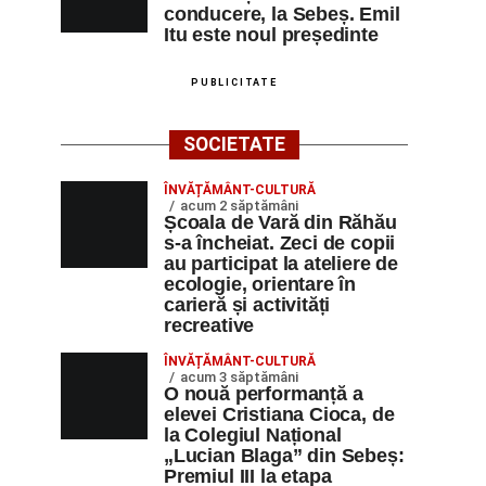
conducere, la Sebeș. Emil
Itu este noul președinte
PUBLICITATE
SOCIETATE
ÎNVĂȚĂMÂNT-CULTURĂ
acum 2 săptămâni
Școala de Vară din Răhău
s-a încheiat. Zeci de copii
au participat la ateliere de
ecologie, orientare în
carieră și activități
recreative
ÎNVĂȚĂMÂNT-CULTURĂ
acum 3 săptămâni
O nouă performanță a
elevei Cristiana Cioca, de
la Colegiul Național
„Lucian Blaga” din Sebeș:
Premiul III la etapa