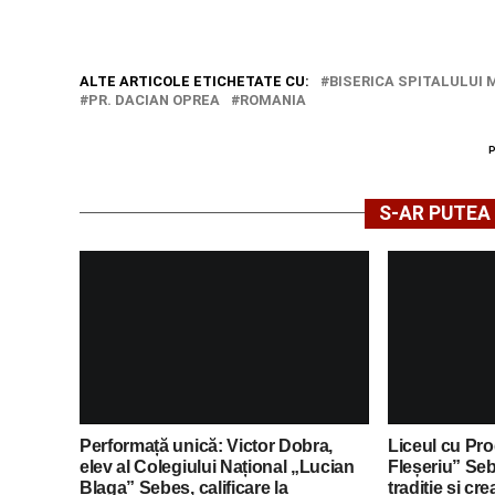
ALTE ARTICOLE ETICHETATE CU:
BISERICA SPITALULUI 
PR. DACIAN OPREA
ROMANIA
S-AR PUTEA 
Performață unică: Victor Dobra,
Liceul cu Pro
elev al Colegiului Național „Lucian
Fleșeriu” Se
Blaga” Sebeș, calificare la
tradiție și cr