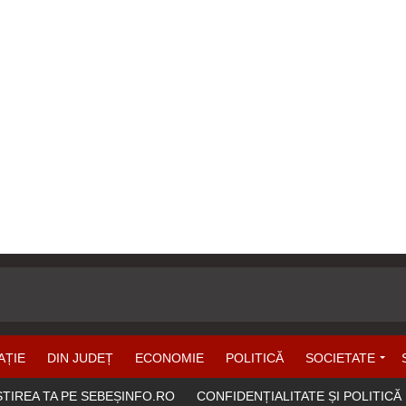
AȚIE
DIN JUDEȚ
ECONOMIE
POLITICĂ
SOCIETATE
ȘTIREA TA PE SEBEȘINFO.RO
CONFIDENȚIALITATE ȘI POLITICĂ