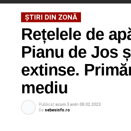
ȘTIRI DIN ZONĂ
Rețelele de apă
Pianu de Jos ș
extinse. Primăr
mediu
Publicat
acum 3 ani
în
08.02.2023
De
sebesinfo.ro