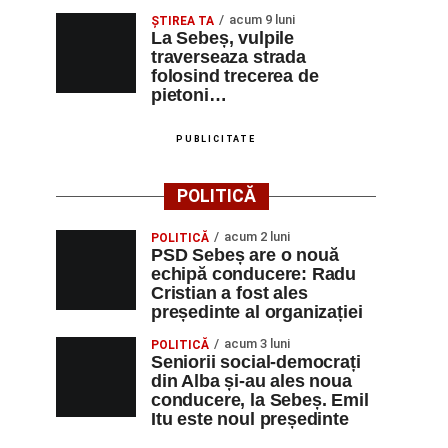
acum 9 luni
ŞTIREA TA
La Sebeș, vulpile
traverseaza strada
folosind trecerea de
pietoni…
PUBLICITATE
POLITICĂ
acum 2 luni
POLITICĂ
PSD Sebeș are o nouă
echipă conducere: Radu
Cristian a fost ales
președinte al organizației
acum 3 luni
POLITICĂ
Seniorii social-democrați
din Alba și-au ales noua
conducere, la Sebeș. Emil
Itu este noul președinte