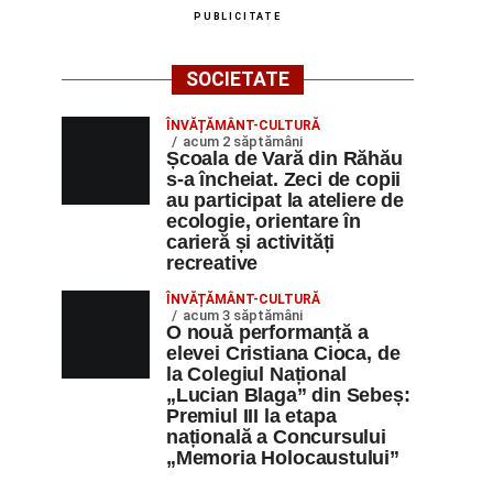
PUBLICITATE
SOCIETATE
ÎNVĂȚĂMÂNT-CULTURĂ
acum 2 săptămâni
Școala de Vară din Răhău
s-a încheiat. Zeci de copii
au participat la ateliere de
ecologie, orientare în
carieră și activități
recreative
ÎNVĂȚĂMÂNT-CULTURĂ
acum 3 săptămâni
O nouă performanță a
elevei Cristiana Cioca, de
la Colegiul Național
„Lucian Blaga” din Sebeș:
Premiul III la etapa
națională a Concursului
„Memoria Holocaustului”