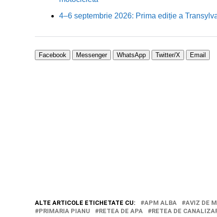
4–6 septembrie 2026: Prima ediție a Transylva
Facebook
Messenger
WhatsApp
Twitter/X
Email
ALTE ARTICOLE ETICHETATE CU:
APM ALBA
AVIZ DE 
PRIMARIA PIANU
RETEA DE APA
RETEA DE CANALIZA