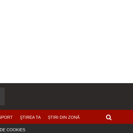
SPORT
ŞTIREA TA
ȘTIRI DIN ZONĂ
 DE COOKIES