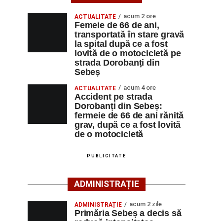
acum 2 ore
ACTUALITATE
Femeie de 66 de ani,
transportată în stare gravă
la spital după ce a fost
lovită de o motocicletă pe
strada Dorobanți din
Sebeș
acum 4 ore
ACTUALITATE
Accident pe strada
Dorobanți din Sebeș:
fermeie de 66 de ani rănită
grav, după ce a fost lovită
de o motocicletă
PUBLICITATE
ADMINISTRAȚIE
acum 2 zile
ADMINISTRAȚIE
Primăria Sebeș a decis să