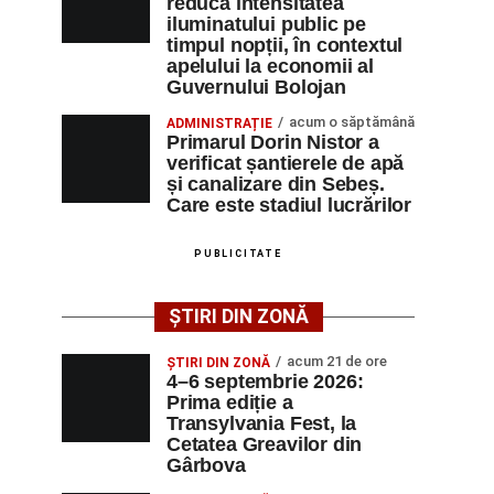
reducă intensitatea
iluminatului public pe
timpul nopții, în contextul
apelului la economii al
Guvernului Bolojan
acum o săptămână
ADMINISTRAȚIE
Primarul Dorin Nistor a
verificat șantierele de apă
și canalizare din Sebeș.
Care este stadiul lucrărilor
PUBLICITATE
ȘTIRI DIN ZONĂ
acum 21 de ore
ȘTIRI DIN ZONĂ
4–6 septembrie 2026:
Prima ediție a
Transylvania Fest, la
Cetatea Greavilor din
Gârbova