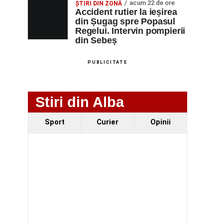
acum 22 de ore
ȘTIRI DIN ZONĂ
Accident rutier la ieșirea
din Șugag spre Popasul
Regelui. Intervin pompierii
din Sebeș
PUBLICITATE
Stiri din Alba
Sport
Curier
Opinii