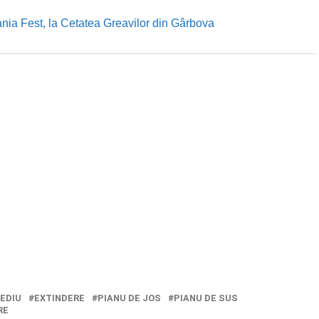
nia Fest, la Cetatea Greavilor din Gârbova
MEDIU
EXTINDERE
PIANU DE JOS
PIANU DE SUS
RE