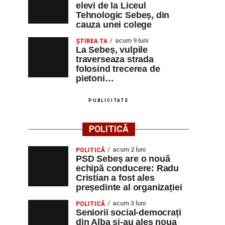
elevi de la Liceul
Tehnologic Sebeș, din
cauza unei colege
acum 9 luni
ŞTIREA TA
La Sebeș, vulpile
traverseaza strada
folosind trecerea de
pietoni…
PUBLICITATE
POLITICĂ
acum 2 luni
POLITICĂ
PSD Sebeș are o nouă
echipă conducere: Radu
Cristian a fost ales
președinte al organizației
acum 3 luni
POLITICĂ
Seniorii social-democrați
din Alba și-au ales noua