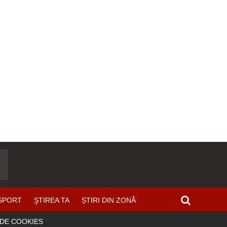
SPORT
ŞTIREA TA
ȘTIRI DIN ZONĂ
 DE COOKIES