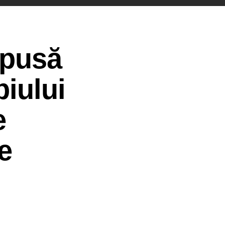
opusă
piului
e
e