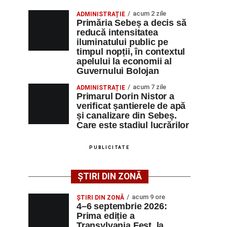
acum 2 zile
ADMINISTRAȚIE
Primăria Sebeș a decis să
reducă intensitatea
iluminatului public pe
timpul nopții, în contextul
apelului la economii al
Guvernului Bolojan
acum 7 zile
ADMINISTRAȚIE
Primarul Dorin Nistor a
verificat șantierele de apă
și canalizare din Sebeș.
Care este stadiul lucrărilor
PUBLICITATE
ȘTIRI DIN ZONĂ
acum 9 ore
ȘTIRI DIN ZONĂ
4–6 septembrie 2026:
Prima ediție a
Transylvania Fest, la