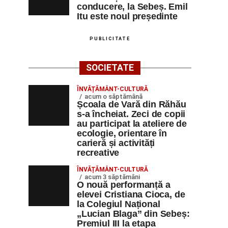
conducere, la Sebeș. Emil
Itu este noul președinte
PUBLICITATE
SOCIETATE
ÎNVĂȚĂMÂNT-CULTURĂ
acum o săptămână
Școala de Vară din Răhău
s-a încheiat. Zeci de copii
au participat la ateliere de
ecologie, orientare în
carieră și activități
recreative
ÎNVĂȚĂMÂNT-CULTURĂ
acum 3 săptămâni
O nouă performanță a
elevei Cristiana Cioca, de
la Colegiul Național
„Lucian Blaga” din Sebeș:
Premiul III la etapa