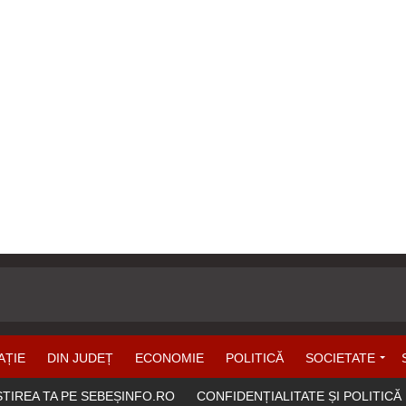
AȚIE
DIN JUDEȚ
ECONOMIE
POLITICĂ
SOCIETATE
ȘTIREA TA PE SEBEȘINFO.RO
CONFIDENȚIALITATE ȘI POLITICĂ