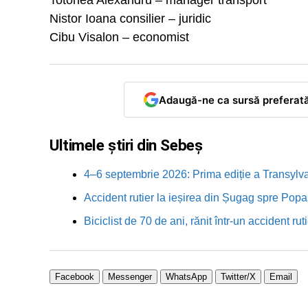
Totonea Alexandru – manager transport
Nistor Ioana consilier – juridic
Cibu Visalon – economist
Adaugă-ne ca sursă preferat
Ultimele știri din Sebeș
4–6 septembrie 2026: Prima ediție a Transylva
Accident rutier la ieșirea din Șugag spre Popa
Biciclist de 70 de ani, rănit într-un accident 
Facebook
Messenger
WhatsApp
Twitter/X
Email