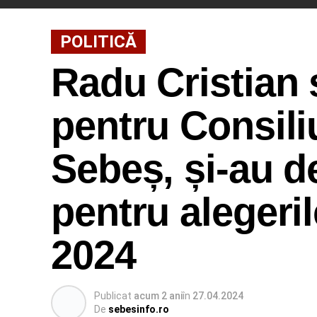
POLITICĂ
Radu Cristian
pentru Consili
Sebeș, și-au d
pentru alegeril
2024
Publicat
acum 2 ani
în
27.04.2024
De
sebesinfo.ro