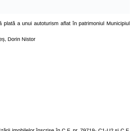
ă plată a unui autoturism aflat în patrimoniul Municipiul
beș, Dorin Nistor
zării imobilelor înscrise în C.F. nr. 79719- C1-U2 și C.F.