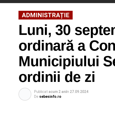
ADMINISTRAȚIE
Luni, 30 septe
ordinară a Cons
Municipiului S
ordinii de zi
Publicat
acum 2 ani
în
27.09.2024
De
sebesinfo.ro