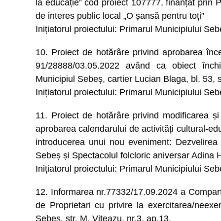
la educație” cod proiect 107777, finanțat pri
de interes public local „O șansă pentru toți”
Inițiatorul proiectului: Primarul Municipiului Se
10. Proiect de hotărâre privind aprobarea încet
91/28888/03.05.2022 având ca obiect închiri
Municipiul Sebeș, cartier Lucian Blaga, bl. 53, 
Inițiatorul proiectului: Primarul Municipiului Se
11. Proiect de hotărâre privind modificarea ș
aprobarea calendarului de activități cultural-ed
introducerea unui nou eveniment: Dezvelirea 
Sebeș și Spectacolul folcloric aniversar Adina H
Inițiatorul proiectului: Primarul Municipiului Se
12. Informarea nr.77332/17.09.2024 a Comparti
de Proprietari cu privire la exercitarea/neexer
Sebeș, str. M. Viteazu, nr.3, ap.13.