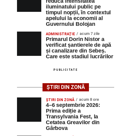
reducă intensitatea
iluminatului public pe
timpul nopții, în contextul
apelului la economii al
Guvernului Bolojan
acum 7 zile
ADMINISTRAȚIE
Primarul Dorin Nistor a
verificat șantierele de apă
și canalizare din Sebeș.
Care este stadiul lucrărilor
PUBLICITATE
ȘTIRI DIN ZONĂ
acum 8 ore
ȘTIRI DIN ZONĂ
4–6 septembrie 2026:
Prima ediție a
Transylvania Fest, la
Cetatea Greavilor din
Gârbova