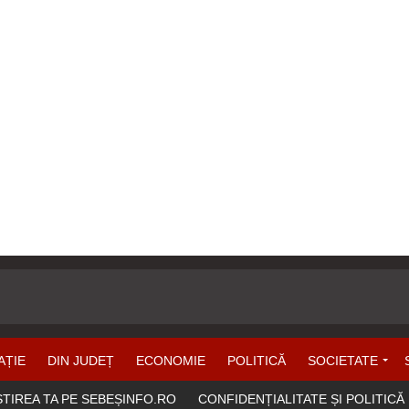
AȚIE
DIN JUDEȚ
ECONOMIE
POLITICĂ
SOCIETATE
ȘTIREA TA PE SEBEȘINFO.RO
CONFIDENȚIALITATE ȘI POLITICĂ