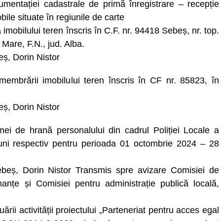
umentației cadastrale de primă înregistrare – recepție
bile situate în regiunile de carte
mobilului teren înscris în C.F. nr. 94418 Sebeș, nr. top.
 Mare, F.N., jud. Alba.
beș, Dorin Nistor
membrării imobilului teren înscris în CF nr. 85823, în
beș, Dorin Nistor
mei de hrană personalului din cadrul Poliției Locale a
uni respectiv pentru perioada 01 octombrie 2024 – 28
i Sebeș, Dorin Nistor Transmis spre avizare Comisiei de
nanțe și Comisiei pentru administrație publică locală,
rii activității proiectului „Parteneriat pentru acces egal