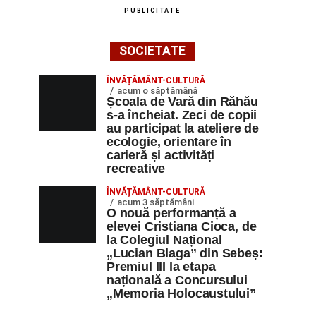
PUBLICITATE
SOCIETATE
ÎNVĂȚĂMÂNT-CULTURĂ
acum o săptămână
Școala de Vară din Răhău
s-a încheiat. Zeci de copii
au participat la ateliere de
ecologie, orientare în
carieră și activități
recreative
ÎNVĂȚĂMÂNT-CULTURĂ
acum 3 săptămâni
O nouă performanță a
elevei Cristiana Cioca, de
la Colegiul Național
„Lucian Blaga” din Sebeș:
Premiul III la etapa
națională a Concursului
„Memoria Holocaustului”