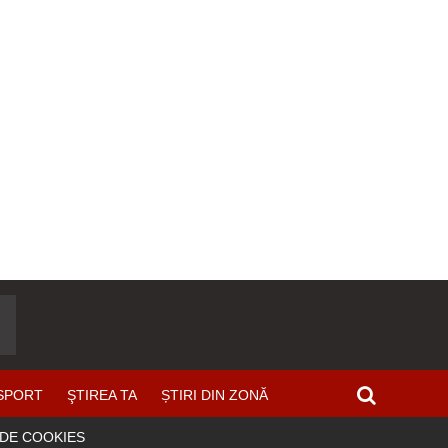
SPORT
ŞTIREA TA
ȘTIRI DIN ZONĂ
 DE COOKIES