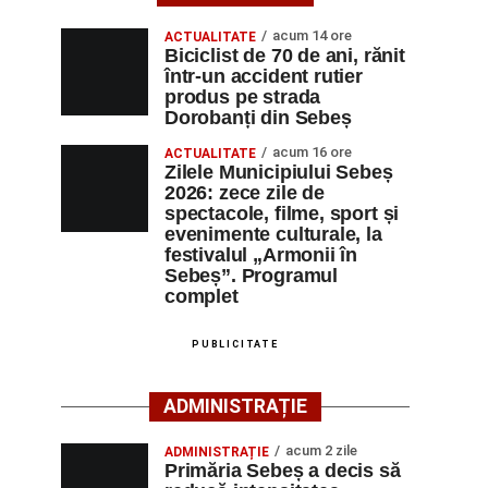
acum 14 ore
ACTUALITATE
Biciclist de 70 de ani, rănit
într-un accident rutier
produs pe strada
Dorobanți din Sebeș
acum 16 ore
ACTUALITATE
Zilele Municipiului Sebeș
2026: zece zile de
spectacole, filme, sport și
evenimente culturale, la
festivalul „Armonii în
Sebeș”. Programul
complet
PUBLICITATE
ADMINISTRAȚIE
acum 2 zile
ADMINISTRAȚIE
Primăria Sebeș a decis să