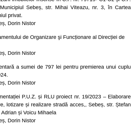
Municipiul Sebeș, str. Mihai Viteazu, nr. 3, în Cartea
ul privat.
beș, Dorin Nistor
mentului de Organizare şi Funcționare al Direcției de
beș, Dorin Nistor
mentară a sumei de 797 lei pentru premierea unui cuplu
024.
beș, Dorin Nistor
mentației P.U.Z. și RLU proiect nr. 19/2023 – Elaborare
, lotizare și realizare stradă acces,, Sebeș, str. Ștefan
u Adrian și Voicu Mihaela
beș, Dorin Nistor