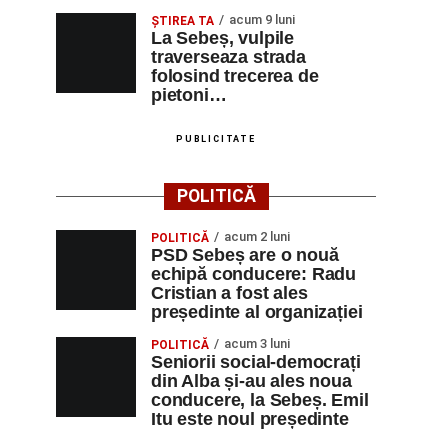
acum 9 luni
ŞTIREA TA
La Sebeș, vulpile
traverseaza strada
folosind trecerea de
pietoni…
PUBLICITATE
POLITICĂ
acum 2 luni
POLITICĂ
PSD Sebeș are o nouă
echipă conducere: Radu
Cristian a fost ales
președinte al organizației
acum 3 luni
POLITICĂ
Seniorii social-democrați
din Alba și-au ales noua
conducere, la Sebeș. Emil
Itu este noul președinte