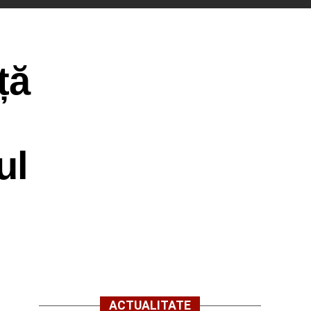
ță
ul
ACTUALITATE