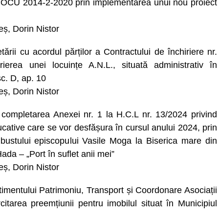
n POCU 2014-2-2020 prin implementarea unui nou proiect
beș, Dorin Nistor
ării cu acordul părților a Contractului de închiriere nr.
erea unei locuințe A.N.L., situată administrativ în
sc. D, ap. 10
beș, Dorin Nistor
i completarea Anexei nr. 1 la H.C.L nr. 13/2024 privind
ucative care se vor desfășura în cursul anului 2024, prin
bustului episcopului Vasile Moga la Biserica mare din
ada – „Port în suflet anii mei”
beș, Dorin Nistor
mentului Patrimoniu, Transport și Coordonare Asociații
citarea preemțiunii pentru imobilul situat în Municipiul