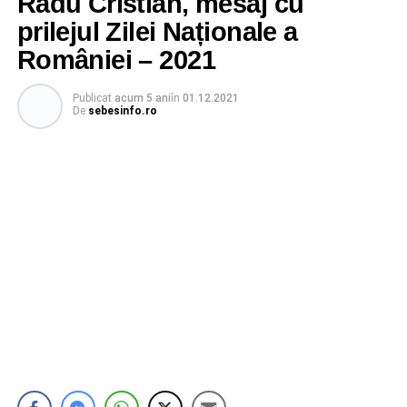
Radu Cristian, mesaj cu
prilejul Zilei Naționale a
României – 2021
Publicat
acum 5 ani
în
01.12.2021
De
sebesinfo.ro