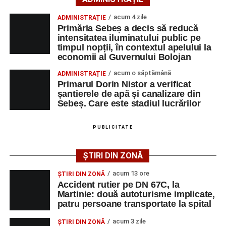
Corneliu Mureșan,
acum 4 zile
ADMINISTRAȚIE
Președinte PSD Alba
Primăria Sebeș a decis să reducă
intensitatea iluminatului public pe
timpul nopții, în contextul apelului la
economii al Guvernului Bolojan
Adaugă-ne ca sursă preferată
acum o săptămână
ADMINISTRAȚIE
Primarul Dorin Nistor a verificat
șantierele de apă și canalizare din
Urmărește-ne pe Google News
Sebeș. Care este stadiul lucrărilor
„De azi, Organizația Seniorilor Sociali Democrati Alba
este mai puternică.
Ultimele știri din Sebeș
PUBLICITATE
Am participat cu drag la un moment important, alături de
Locuri de muncă în Vințu de Jos, disponibile la 10
oameni dedicați, experiență valoroasă și energie pentru
ȘTIRI DIN ZONĂ
august 2026. AJOFM Alba a publicat lista
viitor. Seniorii organizației rămân exemplul de implicare,
posturilor vacante
acum 13 ore
echilibru și continuitate.
ȘTIRI DIN ZONĂ
Accident rutier pe DN 67C, la
Accident rutier pe DN 67C, la Martinie: două
Martinie: două autoturisme implicate,
Multă putere, inspirație și rezultate frumoase în noul
autoturisme implicate, patru persoane
patru persoane transportate la spital
mandat.
transportate la spital
acum 3 zile
ȘTIRI DIN ZONĂ