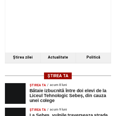
Locuri de muncă în Vințu de Jos, disponibile la 10
august 2026. AJOFM Alba a publicat lista
posturilor vacante
Accident rutier pe DN 67C, la Martinie: două
autoturisme implicate, patru persoane
transportate la spital
Investiție majoră în energie verde la Sebeș:
centrală solară de 67,4 MWp și baterii de 181 MWh
Ştirea zilei
Actualitate
Politică
ȘTIREA TA
acum 8 luni
ŞTIREA TA
Bătaie izbucnită între doi elevi de la
Liceul Tehnologic Sebeș, din cauza
unei colege
acum 9 luni
ŞTIREA TA
La Sebeș, vulpile traverseaza strada