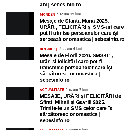
ani | sebesinfo.ro
acum 12 luni
MONDEN
Mesaje de Sfânta Maria 2025.
URĂRI, FELICITĂRI și SMS-uri care
pot fi trimise persoanelor care își
serbează onomastica | sebesinfo.ro
acum 4 luni
DIN JUDEȚ
Mesaje de Florii 2026. SMS-uri,
urări și felicitări care pot fi
transmise persoanelor care îşi
sărbătoresc onomastica |
sebesinfo.ro
acum 9 luni
ACTUALITATE
MESAJE, URĂRI și FELICITĂRI de
Sfinții Mihail și Gavrill 2025.
Trimite-le un SMS celor care își
sărbătoresc onomastica |
sebesinfo.ro
acum 9 luni