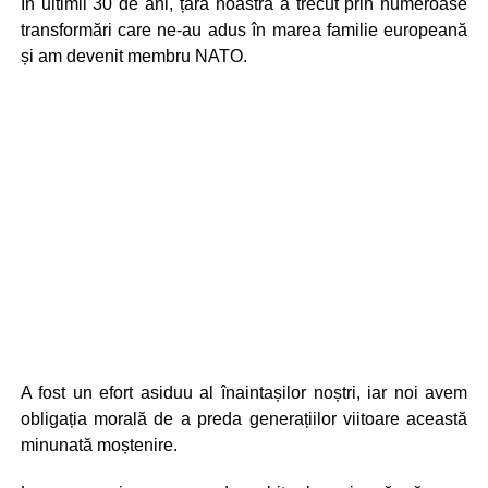
În ultimii 30 de ani, țara noastră a trecut prin numeroase
transformări care ne-au adus în marea familie europeană
și am devenit membru NATO.
A fost un efort asiduu al înaintașilor noștri, iar noi avem
obligația morală de a preda generațiilor viitoare această
minunată moștenire.