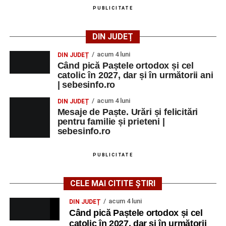
PUBLICITATE
DIN JUDEȚ
acum 4 luni
DIN JUDEȚ
Când pică Paștele ortodox și cel
catolic în 2027, dar și în următorii ani
| sebesinfo.ro
acum 4 luni
DIN JUDEȚ
Mesaje de Paște. Urări și felicitări
pentru familie și prieteni |
sebesinfo.ro
PUBLICITATE
CELE MAI CITITE ȘTIRI
acum 4 luni
DIN JUDEȚ
Când pică Paștele ortodox și cel
catolic în 2027, dar și în următorii