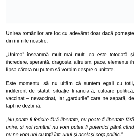
Unirea românilor are loc cu adevărat doar dacă pornește
din inimile noastre.
„Unirea” înseamnă mult mai mult, ea este totodată și
încredere, speranță, dragoste, altruism, pace, elemente în
lipsa cărora nu putem să vorbim despre o unitate.
Este momentul să nu uităm că suntem egali cu toții,
indiferent de statut, situație financiară, culoare politică,
vaccinat – nevaccinat, iar „gardurile” care ne separă, de
fapt ne dezbină.
„Nu poate fi fericire fără libertate, nu poate fi libertate fără
unire, și noi românii nu vom putea fi puternici până când
nu ne vom uni cu toții într-unul și același corp politic.”