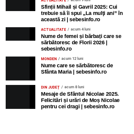
ACTUALITATE
Sfinții Mihail și Gavril 2025: Cui
trebuie să îi spui „La mulţi ani” în
această zi | sebesinfo.ro
acum 4 luni
ACTUALITATE
Nume de femei și bărbați care se
sărbătoresc de Florii 2026 |
sebesinfo.ro
acum 12 luni
MONDEN
Nume care se sărbătoresc de
Sfânta Maria | sebesinfo.ro
acum 8 luni
DIN JUDEȚ
Mesaje de Sfântul Nicolae 2025.
Felicitări și urări de Moș Nicolae
pentru cei dragi | sebesinfo.ro