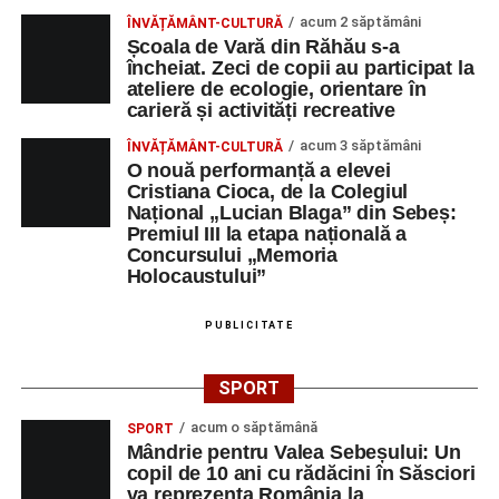
acum 2 săptămâni
ÎNVĂȚĂMÂNT-CULTURĂ
Școala de Vară din Răhău s-a
încheiat. Zeci de copii au participat la
ateliere de ecologie, orientare în
carieră și activități recreative
acum 3 săptămâni
ÎNVĂȚĂMÂNT-CULTURĂ
O nouă performanță a elevei
Cristiana Cioca, de la Colegiul
Național „Lucian Blaga” din Sebeș:
Premiul III la etapa națională a
Concursului „Memoria
Holocaustului”
PUBLICITATE
SPORT
acum o săptămână
SPORT
Mândrie pentru Valea Sebeșului: Un
copil de 10 ani cu rădăcini în Săsciori
va reprezenta România la