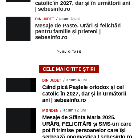
catolic în 2027, dar și în următorii ani
| sebesinfo.ro
acum 4 luni
DIN JUDEȚ
Mesaje de Paște. Urări și felicitări
pentru familie și prieteni |
sebesinfo.ro
PUBLICITATE
CELE MAI CITITE ȘTIRI
acum 4 luni
DIN JUDEȚ
Când pică Paștele ortodox și cel
catolic în 2027, dar și în următorii
ani | sebesinfo.ro
acum 12 luni
MONDEN
Mesaje de Sfânta Maria 2025.
URĂRI, FELICITĂRI și SMS-uri care
pot fi trimise persoanelor care își
serbează onomastica | sebesinfo.ro