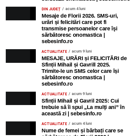
acum 4 luni
DIN JUDEȚ
Mesaje de Florii 2026. SMS-uri,
urări și felicitări care pot fi
transmise persoanelor care îşi
sărbătoresc onomastica |
sebesinfo.ro
acum 9 luni
ACTUALITATE
MESAJE, URĂRI și FELICITĂRI de
Sfinții Mihail și Gavrill 2025.
Trimite-le un SMS celor care își
sărbătoresc onomastica |
sebesinfo.ro
acum 9 luni
ACTUALITATE
Sfinții Mihail și Gavril 2025: Cui
trebuie să îi spui „La mulţi ani” în
această zi | sebesinfo.ro
acum 4 luni
ACTUALITATE
Nume de femei și bărbați care se