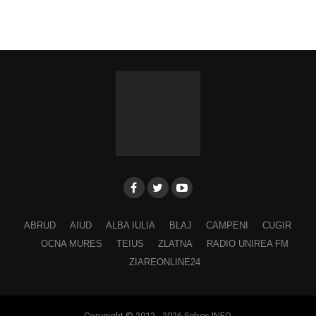
ABRUD
AIUD
ALBA IULIA
BLAJ
CAMPENI
CUGIR
OCNA MURES
TEIUS
ZLATNA
RADIO UNIREA FM
ZIAREONLINE24
Copyright © 2012 - 2026 Sebes INFO