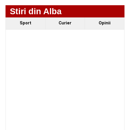
Femeie de 66 de ani, transportată în stare gravă la
spital după ce a fost lovită de o motocicletă pe
Stiri din Alba
strada Dorobanți din Sebeș
Sport
Curier
Opinii