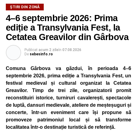
ȘTIRI DIN ZONĂ
4–6 septembrie 2026: Prima
ediție a Transylvania Fest, la
Cetatea Greavilor din Gârbova
Publicat
acum 2 zile
în
07.08.2026
De
sebesinfo.ro
Comuna Gârbova va găzdui, în perioada 4–6
septembrie 2026, prima ediție a Transylvania Fest, un
festival medieval și cultural organizat la Cetatea
Greavilor. Timp de trei zile, organizatorii promit
reconstituiri istorice, turniruri cavalerești, spectacole
de luptă, dansuri medievale, ateliere de meșteșuguri și
concerte, într-un eveniment care își propune să
promoveze patrimoniul local și să transforme
localitatea într-o destinație turistică de referință.