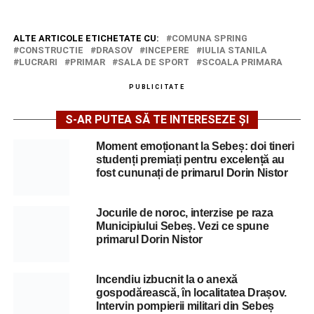
ALTE ARTICOLE ETICHETATE CU:
COMUNA SPRING
CONSTRUCTIE
DRASOV
INCEPERE
IULIA STANILA
LUCRARI
PRIMAR
SALA DE SPORT
SCOALA PRIMARA
PUBLICITATE
S-AR PUTEA SĂ TE INTERESEZE ȘI
Moment emoționant la Sebeș: doi tineri
studenți premiați pentru excelență au
fost cununați de primarul Dorin Nistor
Jocurile de noroc, interzise pe raza
Municipiului Sebeș. Vezi ce spune
primarul Dorin Nistor
Incendiu izbucnit la o anexă
gospodărească, în localitatea Drașov.
Intervin pompierii militari din Sebeș