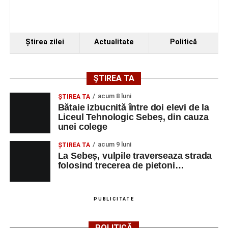
Ştirea zilei
Actualitate
Politică
ȘTIREA TA
acum 8 luni
ŞTIREA TA
Bătaie izbucnită între doi elevi de la
Liceul Tehnologic Sebeș, din cauza
unei colege
acum 9 luni
ŞTIREA TA
La Sebeș, vulpile traverseaza strada
folosind trecerea de pietoni…
PUBLICITATE
POLITICĂ