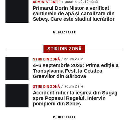
cățel a fost scos în siguranță de sub o stivă de
acum o săptămână
ADMINISTRAȚIE
Transylvania Fest va avea loc în perioada
4–6
bușteni
Primarul Dorin Nistor a verificat
septembrie 2026
, la
Cetatea Greavilor din Gârbova
.
șantierele de apă și canalizare din
Femeie de 66 de ani, transportată în stare gravă la
Sebeș. Care este stadiul lucrărilor
Intrarea este liberă pe întreaga durată a evenimentului.
spital după ce a fost lovită de o motocicletă pe
strada Dorobanți din Sebeș
PUBLICITATE
Adaugă-ne ca sursă preferată
ȘTIRI DIN ZONĂ
acum 2 zile
Urmărește-ne pe Google News
ȘTIRI DIN ZONĂ
4–6 septembrie 2026: Prima ediție a
Transylvania Fest, la Cetatea
Greavilor din Gârbova
Ultimele știri din Sebeș
acum 2 zile
ȘTIRI DIN ZONĂ
Investiție majoră în energie verde la Sebeș:
Accident rutier la ieșirea din Șugag
centrală solară de 67,4 MWp și baterii de 181 MWh
spre Popasul Regelui. Intervin
pompierii din Sebeș
O nouă viață salvată de pompierii din Sebeș. Un
cățel a fost scos în siguranță de sub o stivă de
PUBLICITATE
bușteni