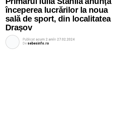
Primarul Iulia Stănilă anunță
începerea lucrărilor la noua
sală de sport, din localitatea
Drașov
Publicat
acum 2 ani
în
27.02.2024
De
sebesinfo.ro