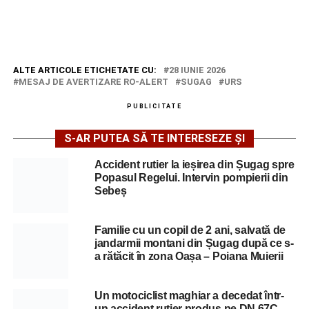
ALTE ARTICOLE ETICHETATE CU:
28 IUNIE 2026
MESAJ DE AVERTIZARE RO-ALERT
SUGAG
URS
PUBLICITATE
S-AR PUTEA SĂ TE INTERESEZE ȘI
Accident rutier la ieșirea din Șugag spre
Popasul Regelui. Intervin pompierii din
Sebeș
Familie cu un copil de 2 ani, salvată de
jandarmii montani din Șugag după ce s-
a rătăcit în zona Oașa – Poiana Muierii
Un motociclist maghiar a decedat într-
un accident rutier produs pe DN 67C –