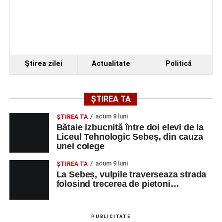
Urmărește-ne pe Google News
Ultimele știri din Sebeș
Ştirea zilei
Actualitate
Politică
Accident rutier pe DN 67C, la Martinie: două
autoturisme implicate, patru persoane
transportate la spital
ȘTIREA TA
Investiție majoră în energie verde la Sebeș:
acum 8 luni
centrală solară de 67,4 MWp și baterii de 181 MWh
ŞTIREA TA
Bătaie izbucnită între doi elevi de la
O nouă viață salvată de pompierii din Sebeș. Un
Liceul Tehnologic Sebeș, din cauza
unei colege
cățel a fost scos în siguranță de sub o stivă de
bușteni
acum 9 luni
ŞTIREA TA
La Sebeș, vulpile traverseaza strada
folosind trecerea de pietoni…
PUBLICITATE