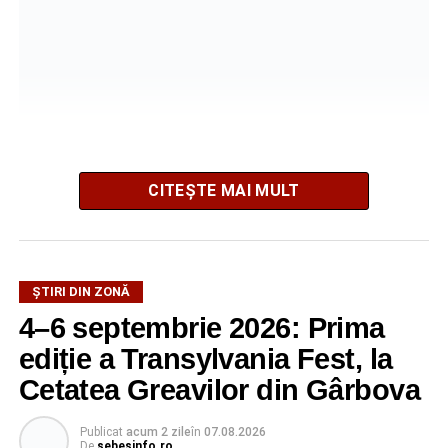
La fața locului au intervenit pompierii Detașamentului
CITEȘTE MAI MULT
Sebeș, cu o autospecială de stingere cu apă și spumă, un
echipaj de prim ajutor și un echipaj de descarcerare. În
sprijin au fost mobilizate și două ambulanțe SAJ, dintre
care una cu medic.
ȘTIRI DIN ZONĂ
4–6 septembrie 2026: Prima
Inițial, pompierii au fost anunțați că nu există persoane
ediție a Transylvania Fest, la
încarcerate. La sosirea echipajelor de intervenție, însă, s-
a constatat că două persoane se aflau încarcerate într-
Cetatea Greavilor din Gârbova
unul dintre autoturisme. Ambele erau conștiente și au fost
extrase de pompieri și predate echipajelor medicale.O
Publicat
acum 2 zile
în
07.08.2026
De
sebesinfo.ro