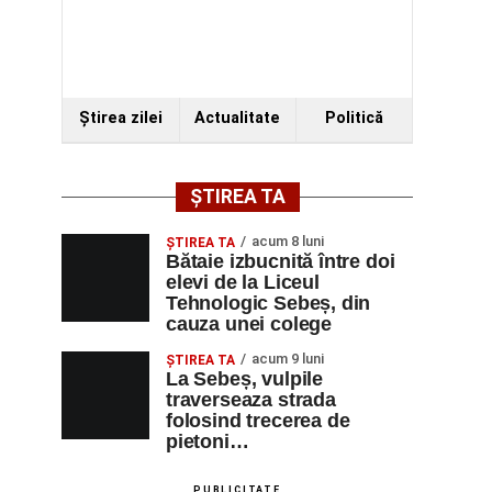
Ştirea zilei
Actualitate
Politică
ȘTIREA TA
acum 8 luni
ŞTIREA TA
Bătaie izbucnită între doi
elevi de la Liceul
Tehnologic Sebeș, din
cauza unei colege
acum 9 luni
ŞTIREA TA
La Sebeș, vulpile
traverseaza strada
folosind trecerea de
pietoni…
PUBLICITATE