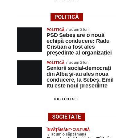
POLITICĂ
acum 2 luni
POLITICĂ
PSD Sebeș are o nouă
echipă conducere: Radu
Cristian a fost ales
președinte al organizației
acum 2 luni
POLITICĂ
Seniorii social-democrați
din Alba și-au ales noua
conducere, la Sebeș. Emil
Itu este noul președinte
PUBLICITATE
SOCIETATE
ÎNVĂȚĂMÂNT-CULTURĂ
acum o săptămână