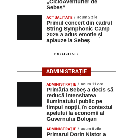
„CicloAventurier de
Sebeș”
acum 2 zile
ACTUALITATE
Primul concert din cadrul
String Symphonic Camp
2026 a adus emoție și
aplauze la Sebeș
PUBLICITATE
ADMINISTRAȚIE
acum 11 ore
ADMINISTRAȚIE
Primăria Sebeș a decis să
reducă intensitatea
iluminatului public pe
timpul nopții, în contextul
apelului la economii al
Guvernului Bolojan
acum 6 zile
ADMINISTRAȚIE
Primarul Dorin Nistor a