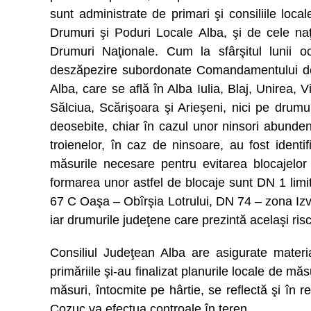
sunt administrate de primari şi consiliile loca
Drumuri şi Poduri Locale Alba, şi de cele na
Drumuri Naţionale. Cum la sfârşitul lunii o
deszăpezire subordonate Comandamentului de Ia
Alba, care se află în Alba Iulia, Blaj, Unirea,
Sălciua, Scărişoara şi Arieşeni, nici pe drumu
deosebite, chiar în cazul unor ninsori abunde
troienelor, în caz de ninsoare, au fost identif
măsurile necesare pentru evitarea blocajelor
formarea unor astfel de blocaje sunt DN 1 lim
67 C Oaşa – Obîrşia Lotrului, DN 74 – zona Izv
iar drumurile judeţene care prezintă acelaşi ri
Consiliul Judeţean Alba are asigurate materi
primăriile şi-au finalizat planurile locale de mă
măsuri, întocmite pe hârtie, se reflectă şi în r
Cozuc va efectua controale în teren.