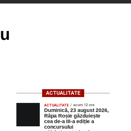
cu
ACTUALITATE
acum 12 ore
ACTUALITATE
Duminică, 23 august 2026,
Râpa Roșie găzduiește
cea de-a III-a ediție a
concursului