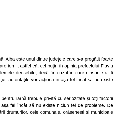
ă, Alba este unul dintre judeţele care s-a pregătit foarte
 iernii, astfel că, cel puţin în opinia prefectului Flaviu
emele deosebite, decât în cazul în care ninsorile ar fi
ie, autorităţile vor acţiona în aşa fel încât să nu existe
ntru iarnă trebuie privită cu seriozitate şi toţi factorii
n aşa fel încât să nu existe niciun fel de probleme. De
ării drumurilor, cele comunale, orăşeneşti şi municipale