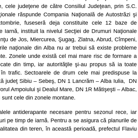
le, cele judeţene de către Consiliul Judeţean, prin S.C.
ţionale răspunde Compania Naţională de Autostrăzi şi
ctombrie, fuseseră deja constituite cele 12 baze de
rnă, instituit la nivelul Secţiei de Drumuri Naţionale
 Vinţu de Jos, Miercurea, Şugag, Zlatna, Abrud, Cîmpeni,
rile naţionale din Alba nu ar trebui să existe probleme
nte. Zonele unde există cel mai mare risc de formare a
icate din timp, iar autorităţile şi-au propus să ia toate
 în trafic. Sectoarele de drum cele mai predispuse la
ită judeţ Sibiu – Sebeş, DN 1 Lancrăm – Alba Iulia, DN
orul Ampoiului şi Dealul Mare, DN 1R Mătişeşti – Albac,
sc sunt cele din zonele montane.
alele antiderapante necesare pentru sezonul rece, iar
suri pe timp de iarnă. Pentru a se asigura că planurile de
ealitatea din teren, în această perioadă, prefectul Flaviu