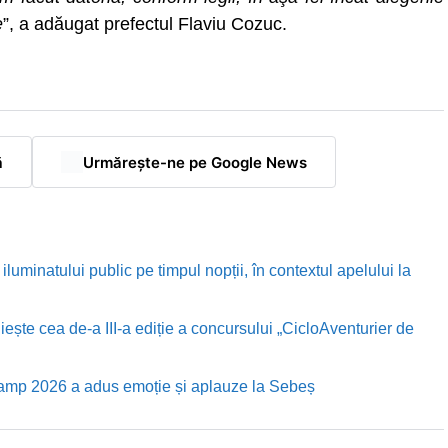
e
”, a adăugat prefectul Flaviu Cozuc.
ă
Urmărește-ne pe Google News
luminatului public pe timpul nopții, în contextul apelului la
te cea de-a III-a ediție a concursului „CicloAventurier de
Camp 2026 a adus emoție și aplauze la Sebeș