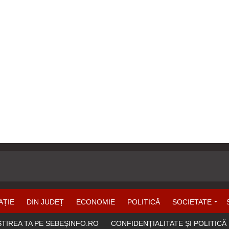
AȚIE
DIN JUDEȚ
ECONOMIE
POLITICĂ
SOCIETATE
ȘTIREA TA PE SEBEȘINFO.RO
CONFIDENȚIALITATE ȘI POLITICĂ