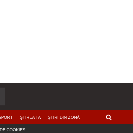
SPORT
ŞTIREA TA
ȘTIRI DIN ZONĂ
 DE COOKIES