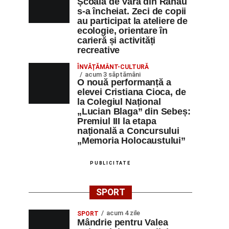
Școala de Vară din Răhău
s-a încheiat. Zeci de copii
au participat la ateliere de
ecologie, orientare în
carieră și activități
recreative
ÎNVĂȚĂMÂNT-CULTURĂ
acum 3 săptămâni
O nouă performanță a
elevei Cristiana Cioca, de
la Colegiul Național
„Lucian Blaga” din Sebeș:
Premiul III la etapa
națională a Concursului
„Memoria Holocaustului”
PUBLICITATE
SPORT
acum 4 zile
SPORT
Mândrie pentru Valea