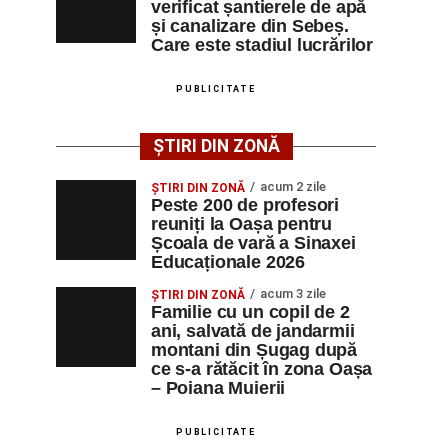
verificat șantierele de apă
și canalizare din Sebeș.
Care este stadiul lucrărilor
PUBLICITATE
ȘTIRI DIN ZONĂ
acum 2 zile
ȘTIRI DIN ZONĂ
Peste 200 de profesori
reuniți la Oașa pentru
Școala de vară a Sinaxei
Educaționale 2026
acum 3 zile
ȘTIRI DIN ZONĂ
Familie cu un copil de 2
ani, salvată de jandarmii
montani din Șugag după
ce s-a rătăcit în zona Oașa
– Poiana Muierii
PUBLICITATE