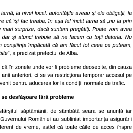
nă, la nivel local, autorităţile aveau şi ele obligaţii, la
ure că îşi fac treaba, în aşa fel încât iarna să „nu ia prin
e mari surprize, dacă suntem pregătiţi. Poate vom avea
dar şi atunci trebuie să ne facem cu toţii datoria. Nu
m conştiinţa împăcată că am făcut tot ceea ce puteam,
bite
”, a precizat prefectul de Alba.
t că în zonele unde vor fi probleme deosebite, din cauza
 anii anteriori, ci se va restricţiona temporar accesul pe
rvenit pentru aducerea lor la condiţii normale de trafic.
să se desfăşoare fără probleme
 sfârşitul săptămânii, de sâmbătă seara se anunţă iar
ii Guvernului României au subliniat importanţa asigurării
diferent de vreme, astfel că toate căile de acces înspre