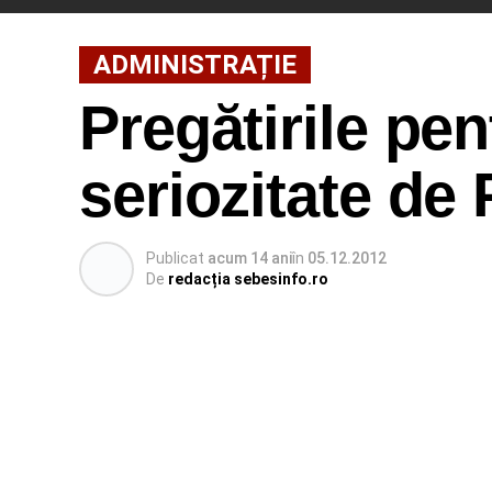
ADMINISTRAȚIE
Pregătirile pen
seriozitate de
Publicat
acum 14 ani
în
05.12.2012
De
redacția sebesinfo.ro