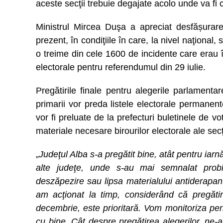
aceste secţii trebuie degajate acolo unde va fi 
Ministrul Mircea Duşa a apreciat desfășurar
prezent, în condiţiile în care, la nivel naţional
o treime din cele 1600 de incidente care erau 
electorale pentru referendumul din 29 iulie.
Pregătirile finale pentru alegerile parlamenta
primarii vor preda listele electorale permanente
vor fi preluate de la prefecturi buletinele de vo
materiale necesare birourilor electorale ale secţ
„
Judeţul Alba s-a pregătit bine, atât pentru iar
alte judeţe, unde s-au mai semnalat probl
deszăpezire sau lipsa materialului antiderapant
am acţionat la timp, considerând că pregătir
decembrie, este prioritară. Vom monitoriza per
cu bine. Cât despre pregătirea alegerilor, ne-am