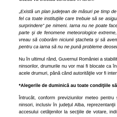
„
Există un plan judeţean de măsuri pe timp de iar
fel ca toate instituţiile care trebuie să se asig
surprindere” pe nimeni. Iarna nu ne poate fac
parte şi de fenomene meteorologice extreme, 
vreau să coborâm niciunii ştacheta şi să ave
pentru ca iarna să nu ne pună probleme deose
Nu în ultimul rând, Guvernul României a stabili
ninsorilor, drumurile nu vor mai fi blocate ca în
acele drumuri, până când autorităţile vor fi inte
*Alegerile de duminică au toate condiţiile 
Întrucât, conform previziunilor meteo pentru
ninsori, inclusiv în judeţul Alba, reprezentanţ
accesului cetăţenilor la secţiile de votare, in