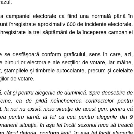
cazul.
ea campaniei electorale ca fiind una normală până în
, sunt înregistrate aproximativ 600 de incidente electorale,
înregistrate la trei săptămâni de la începerea campaniei
re se desfăşoară conform graficului, sens în care, azi,
 birourilor electorale ale secţiilor de votare, iar mâine,
t, ştampilele şi timbrele autocolante, precum şi celelalte
iilor de votare.
nă, cât şi pentru alegerile de duminică. Spre deosebire de
eme, ca de pildă neîncheierea contractelor pentru
, la noi nu există nicio situaţie de acest gen, pentru că
ea pentru iarnă, la fel ca cea pentru alegerile din 9
manent situaţia, în aşa fel încât sezonul rece să treacă
 făcut datoria, conform legii, în aşa fel încât alegerile