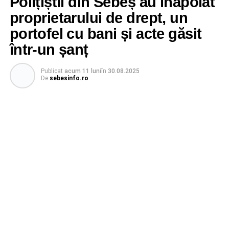
Polițiștii din Sebeș au înapoiat
proprietarului de drept, un
portofel cu bani și acte găsit
într-un șanț
Publicat
acum 11 luni
în
30.08.2025
De
sebesinfo.ro