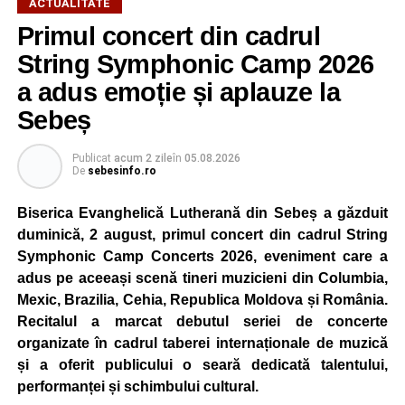
ACTUALITATE
Primul concert din cadrul
După două ediții organizate în Parcul Arini, competiția se
mută într-un nou decor, oferind participanților ocazia de a
String Symphonic Camp 2026
concura într-un cadru natural deosebit. Evenimentul este
a adus emoție și aplauze la
destinat copiilor și adolescenților cu vârste cuprinse între
Sebeș
5 și 18 ani, iar participarea este gratuită.
Publicat
acum 2 zile
în
05.08.2026
Organizatorii au pregătit trasee adaptate fiecărei categorii
De
sebesinfo.ro
de vârstă, astfel încât competiția să fie accesibilă atât
celor aflați la început de drum, cât și celor cu experiență în
Biserica Evanghelică Lutherană din Sebeș a găzduit
mountain bike. La finalul întrecerii, cei mai bine clasați
duminică, 2 august, primul concert din cadrul String
concurenți vor fi recompensați cu premii în bani și premii
Symphonic Camp Concerts 2026, eveniment care a
oferite de partenerii evenimentului.
adus pe aceeași scenă tineri muzicieni din Columbia,
Mexic, Brazilia, Cehia, Republica Moldova și România.
Înaintea zilei de concurs, participanții își vor putea ridica
Recitalul a marcat debutul seriei de concerte
numerele de concurs, confirma înscrierile online sau se
organizate în cadrul taberei internaționale de muzică
vor putea înscrie direct la competiție în cadrul Punctului
și a oferit publicului o seară dedicată talentului,
Oficial de Înscrieri și Informații (Race Office), care va
performanței și schimbului cultural.
funcționa după următorul program: