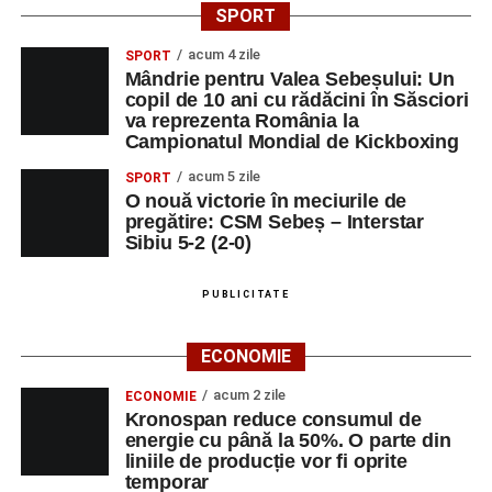
SPORT
acum 4 zile
SPORT
Mândrie pentru Valea Sebeșului: Un
copil de 10 ani cu rădăcini în Săsciori
va reprezenta România la
Campionatul Mondial de Kickboxing
acum 5 zile
SPORT
O nouă victorie în meciurile de
pregătire: CSM Sebeș – Interstar
Sibiu 5-2 (2-0)
PUBLICITATE
ECONOMIE
acum 2 zile
ECONOMIE
Kronospan reduce consumul de
energie cu până la 50%. O parte din
liniile de producție vor fi oprite
temporar