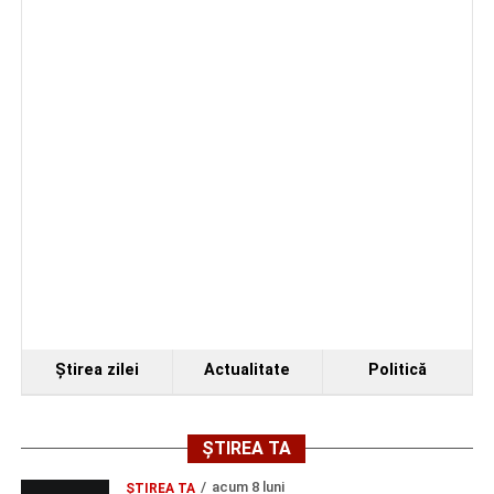
Organizatorii au transmis că recitalul de la Sebeș
reprezintă doar începutul unei serii de concerte care vor
Ştirea zilei
Actualitate
Politică
avea loc pe parcursul taberei, oferind comunității din
județul Alba ocazia de a descoperi tineri interpreți talentați
și de a lua parte la un veritabil schimb cultural prin
ȘTIREA TA
muzică.
acum 8 luni
ŞTIREA TA