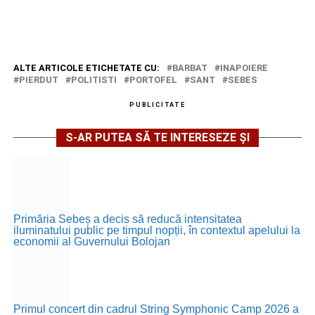
ALTE ARTICOLE ETICHETATE CU:
BARBAT
INAPOIERE
PIERDUT
POLITISTI
PORTOFEL
SANT
SEBES
PUBLICITATE
S-AR PUTEA SĂ TE INTERESEZE ȘI
Primăria Sebeș a decis să reducă intensitatea
iluminatului public pe timpul nopții, în contextul apelului la
economii al Guvernului Bolojan
Primul concert din cadrul String Symphonic Camp 2026 a