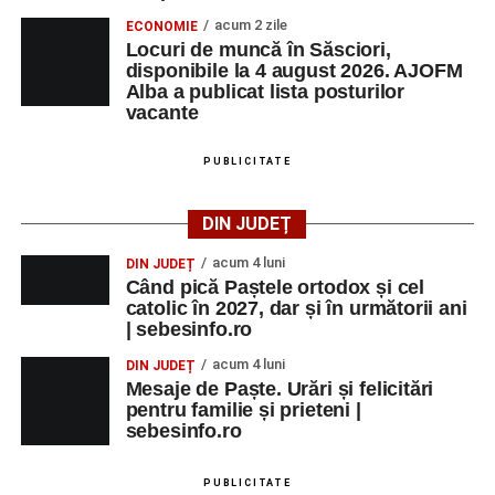
acum 2 zile
ECONOMIE
Locuri de muncă în Săsciori,
disponibile la 4 august 2026. AJOFM
Alba a publicat lista posturilor
vacante
PUBLICITATE
DIN JUDEȚ
acum 4 luni
DIN JUDEȚ
Când pică Paștele ortodox și cel
catolic în 2027, dar și în următorii ani
| sebesinfo.ro
acum 4 luni
DIN JUDEȚ
Mesaje de Paște. Urări și felicitări
pentru familie și prieteni |
sebesinfo.ro
PUBLICITATE