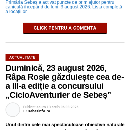
Primăria Sebeș a activat puncte de prim ajutor pentru
caniculă începând de luni, 3 august 2026. Lista completă
a locațiilor
CLICK PENTRU A COMENTA
ACTUALITATE
Duminică, 23 august 2026,
Râpa Roșie găzduiește cea de-
a III-a ediție a concursului
„CicloAventurier de Sebeș”
Publicat
acum 13 ore
în
06.08.2026
De
sebesinfo.ro
Unul dintre cele mai spectaculoase obiective naturale