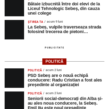
Bătaie izbucnită între doi elevi de la
Liceul Tehnologic Sebeș, din cauza
unei colege
Adaugă-ne ca sursă preferată
acum 9 luni
ŞTIREA TA
La Sebeș, vulpile traverseaza strada
Urmărește-ne pe Google News
folosind trecerea de pietoni…
Ultimele știri din Sebeș
PUBLICITATE
Primăria Sebeș a decis să reducă intensitatea
iluminatului public pe timpul nopții, în contextul
POLITICĂ
apelului la economii al Guvernului Bolojan
acum 2 luni
POLITICĂ
Duminică, 23 august 2026, Râpa Roșie găzduiește
PSD Sebeș are o nouă echipă
cea de-a III-a ediție a concursului „CicloAventurier
conducere: Radu Cristian a fost ales
de Sebeș”
președinte al organizației
Primul concert din cadrul String Symphonic Camp
acum 2 luni
POLITICĂ
2026 a adus emoție și aplauze la Sebeș
Seniorii social-democrați din Alba și-
au ales noua conducere, la Sebeș.
Emil Itu este noul președinte