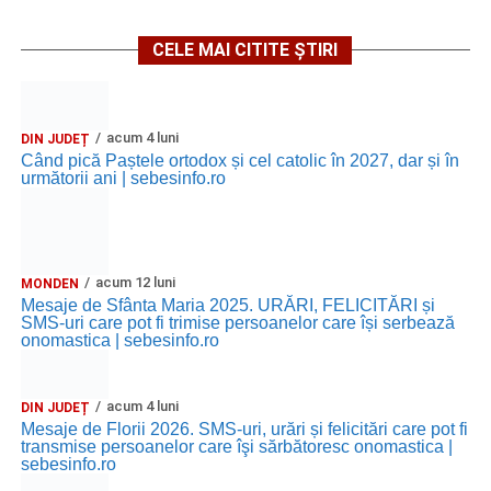
CELE MAI CITITE ȘTIRI
acum 4 luni
DIN JUDEȚ
Când pică Paștele ortodox și cel catolic în 2027, dar și în
următorii ani | sebesinfo.ro
acum 12 luni
MONDEN
Mesaje de Sfânta Maria 2025. URĂRI, FELICITĂRI și
SMS-uri care pot fi trimise persoanelor care își serbează
onomastica | sebesinfo.ro
acum 4 luni
DIN JUDEȚ
Mesaje de Florii 2026. SMS-uri, urări și felicitări care pot fi
transmise persoanelor care îşi sărbătoresc onomastica |
sebesinfo.ro