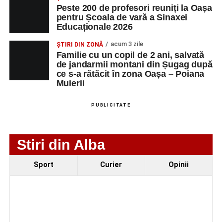
Peste 200 de profesori reuniți la Oașa
pentru Școala de vară a Sinaxei
Educaționale 2026
acum 3 zile
ȘTIRI DIN ZONĂ
Familie cu un copil de 2 ani, salvată
de jandarmii montani din Șugag după
ce s-a rătăcit în zona Oașa – Poiana
Muierii
PUBLICITATE
Stiri din Alba
Evenimentul face parte din programul
String Symphonic
Sport
Curier
Opinii
Camp 2026
, proiect susținut de
Rotary Club Alba Iulia
,
care urmărește să ofere tinerilor muzicieni oportunitatea
de a se perfecționa, de a colabora cu artiști din alte țări și
de a evolua împreună în fața publicului.