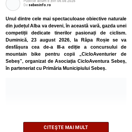
Publicat
acum o zi
în
06.08.2026
ediție a concursului MTB
„Cicloaventurier de Sebeș”
,
De
sebesinfo.ro
care se va desfășura la Râpa Roșie.
Unul dintre cele mai spectaculoase obiective naturale
Publicul adult va avea la dispoziție o serie de evenimente
din județul Alba va deveni, în această vară, gazda unei
culturale, printre care proiecții cinematografice, întâlniri cu
competiții dedicate tinerilor pasionați de ciclism.
artiști locali și salonul literar
„Armonia artelor”
.
Duminică, 23 august 2026, la Râpa Roșie se va
Festivalul va cuprinde și o seară dedicată tradițiilor
desfășura cea de-a III-a ediție a concursului de
săsești, precum și un spectacol folcloric organizat în
mountain bike pentru copii „CicloAventurier de
memoria interpretului Felician Fărcașiu.
Sebeș”, organizat de Asociația CicloAventura Sebeș,
în parteneriat cu Primăria Municipiului Sebeș.
Printre momentele de atracție se numără spectacolul de
vals și tango din Piața Primăriei, dar și concertul de rock
simfonic susținut în Grădina Muzeului Municipal „Ioan
Raica”, sub bagheta dirijorului
Remus Grama
, alături de
muzicieni români de prestigiu.
Și în acest an, pe scenă vor urca atât artiști consacrați, cât
și interpreți originari din Sebeș, care și-au construit
CITEȘTE MAI MULT
cariere de succes în țară și în străinătate.