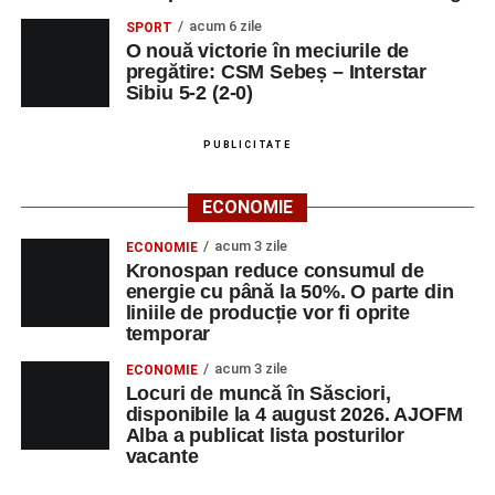
distracții.
acum 6 zile
SPORT
O nouă victorie în meciurile de
Sâmbătă, 30 august
pregătire: CSM Sebeș – Interstar
Sibiu 5-2 (2-0)
Ora 18:00 – Parcul Tineretului:
concerte
susținute de
Nexxt Band
,
Red Ravine
,
Alexandra
PUBLICITATE
Pamfilie și Alfred Dahinten
,
Dublu Click
și
Loutfire
;
ECONOMIE
Orele 10:00–19:00 – Stadionul Pielarul:
Cupa
acum 3 zile
ECONOMIE
Sebeșului la Fotbal Juniori
, ediția I;
Kronospan reduce consumul de
energie cu până la 50%. O parte din
Orele 16:00–24:00 – Parcul Arini:
parc de
liniile de producție vor fi oprite
distracții.
temporar
Duminică, 31 august
acum 3 zile
ECONOMIE
Locuri de muncă în Săsciori,
disponibile la 4 august 2026. AJOFM
Orele 10:00–14:00 – Stadionul Pielarul:
ultimele
Alba a publicat lista posturilor
meciuri din cadrul
Cupei Sebeșului la Fotbal
vacante
Juniori
;