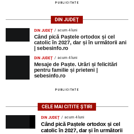
PUBLICITATE
Ora 17:00 – Parcul Zăvoi din Petrești:
spectacolul folcloric
„Tradiții la Petrești”
, cu
participarea unor îndrăgiți interpreți de muzică
DIN JUDEȚ
populară și ansambluri folclorice din județ;
acum 4 luni
DIN JUDEȚ
Orele 16:00–24:00 – Parcul Arini:
parc de
Când pică Paștele ortodox și cel
catolic în 2027, dar și în următorii ani
distracții.
| sebesinfo.ro
acum 4 luni
DIN JUDEȚ
Mesaje de Paște. Urări și felicitări
pentru familie și prieteni |
Adaugă-ne ca sursă preferată
sebesinfo.ro
Urmărește-ne pe Google News
PUBLICITATE
Ultimele știri din Sebeș
CELE MAI CITITE ȘTIRI
acum 4 luni
DIN JUDEȚ
Zilele Municipiului Sebeș 2026: zece zile de
Când pică Paștele ortodox și cel
spectacole, filme, sport și evenimente culturale, la
catolic în 2027, dar și în următorii
festivalul „Armonii în Sebeș”. Programul complet