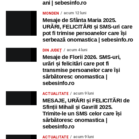
ani | sebesinfo.ro
Primăria Sebeș a decis să reducă intensitatea
acum 12 luni
MONDEN
iluminatului public pe timpul nopții, în contextul
Mesaje de Sfânta Maria 2025.
apelului la economii al Guvernului Bolojan
URĂRI, FELICITĂRI și SMS-uri care
pot fi trimise persoanelor care își
Duminică, 23 august 2026, Râpa Roșie găzduiește
serbează onomastica | sebesinfo.ro
cea de-a III-a ediție a concursului „CicloAventurier
de Sebeș”
acum 4 luni
DIN JUDEȚ
Mesaje de Florii 2026. SMS-uri,
urări și felicitări care pot fi
transmise persoanelor care îşi
sărbătoresc onomastica |
sebesinfo.ro
acum 9 luni
ACTUALITATE
MESAJE, URĂRI și FELICITĂRI de
Sfinții Mihail și Gavrill 2025.
Trimite-le un SMS celor care își
sărbătoresc onomastica |
sebesinfo.ro
acum 9 luni
ACTUALITATE