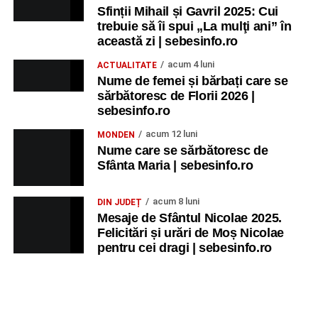
Sfinții Mihail și Gavril 2025: Cui
trebuie să îi spui „La mulţi ani” în
această zi | sebesinfo.ro
acum 4 luni
ACTUALITATE
Nume de femei și bărbați care se
sărbătoresc de Florii 2026 |
sebesinfo.ro
acum 12 luni
MONDEN
Nume care se sărbătoresc de
Sfânta Maria | sebesinfo.ro
acum 8 luni
DIN JUDEȚ
Mesaje de Sfântul Nicolae 2025.
Felicitări și urări de Moș Nicolae
pentru cei dragi | sebesinfo.ro