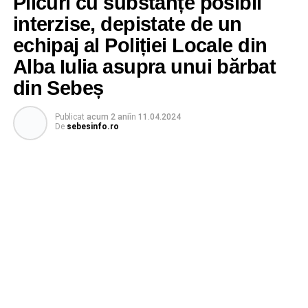
Plicuri cu substanțe posibil
interzise, depistate de un
echipaj al Poliției Locale din
Alba Iulia asupra unui bărbat
din Sebeș
Publicat
acum 2 ani
în
11.04.2024
De
sebesinfo.ro