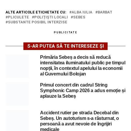
ALTE ARTICOLE ETICHETATE CU:
ALBA IULIA
BARBAT
PLICULETE
POLIȚIȘTI LOCALI
SEBES
SUBSTANTE POSIBIL INTERZISE
PUBLICITATE
S-AR PUTEA SĂ TE INTERESEZE ȘI
Primăria Sebeș a decis să reducă
intensitatea iluminatului public pe timpul
nopții, în contextul apelului la economii
al Guvernului Bolojan
Primul concert din cadrul String
Symphonic Camp 2026 a adus emoție și
aplauze la Sebeș
Accident rutier pe strada Decebal din
Sebeș. Un autoturism s-a răsturnat, o
persoană a avut nevoie de îngrijiri
medicale