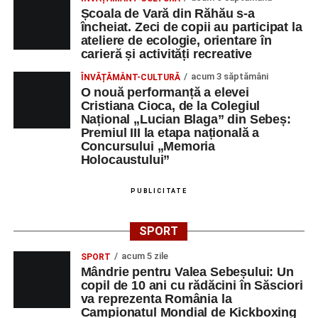
filme
, susținut de
Remus Grama and The
Școala de Vară din Răhău s-a
Concert Band
, alcătuit din membri ai Orchestrei
încheiat. Zeci de copii au participat la
ateliere de ecologie, orientare în
Filarmonicii de Stat Târgu Mureș.
carieră și activități recreative
Vineri, 29 august
acum 3 săptămâni
ÎNVĂȚĂMÂNT-CULTURĂ
O nouă performanță a elevei
Ora 11:00 – Aula Primăriei Sebeș:
„Armonia
Cristiana Cioca, de la Colegiul
Național „Lucian Blaga” din Sebeș:
prieteniei”
, întâlnire oficială cu reprezentanții
Premiul III la etapa națională a
orașelor înfrățite;
Concursului „Memoria
Holocaustului”
Ora 19:00 – Grădina Muzeului Municipal:
Sărbătoarea Seniorilor
, cu premierea cuplurilor
PUBLICITATE
care împlinesc 50 de ani de căsătorie, urmată de un
concert susținut de
Gheorghe Gheorghiu
și
Cooperativa 9
;
SPORT
Orele 10:00–19:00 – Stadionul Pielarul:
Cupa
acum 5 zile
SPORT
Sebeșului la Fotbal Juniori
, ediția I (Under 9 și
Mândrie pentru Valea Sebeșului: Un
copil de 10 ani cu rădăcini în Săsciori
Under 11);
va reprezenta România la
Campionatul Mondial de Kickboxing
Orele 16:00–24:00 – Parcul Arini:
parc de