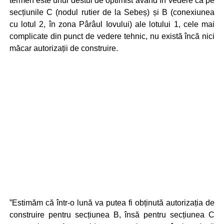
termen este unul destul de optimist având în vedere că pe
secțiunile C (nodul rutier de la Sebeș) și B (co­nexiunea
cu lotul 2, în zona Pârâul Iovului) ale lotului 1, cele mai
complicate din punct de vedere tehnic, nu există încă nici
măcar autorizații de construire.
”Estimăm că într-o lună va putea fi obținută autorizația de
construire pentru secțiunea B, însă pentru secțiunea C