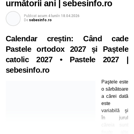
următorii ani | sebesinfo.ro
Publicat
acum 4 luni
în
18.04.2026
De
sebesinfo.ro
Calendar creștin: Când cade
Pastele ortodox 2027 și Paștele
catolic 2027
•
Pastele 2027
|
sebesinfo.ro
Paştele este
o sărbătoare
a cărei dată
este
variabilă şi
în jurul
căreia sunt
fixate alte