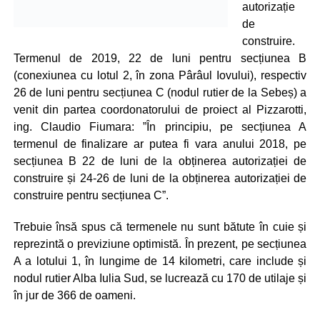
autorizație
de
construire.
Termenul de 2019, 22 de luni pentru secțiunea B
(conexiunea cu lotul 2, în zona Pârâul Iovului), respectiv
26 de luni pentru secțiunea C (nodul rutier de la Sebeș) a
venit din partea coordonatorului de proiect al Pizzarotti,
ing. Claudio Fiumara: ”În principiu, pe secțiunea A
termenul de finalizare ar putea fi vara anului 2018, pe
secțiunea B 22 de luni de la obținerea autorizației de
construire și 24-26 de luni de la obținerea autorizației de
construire pentru secțiunea C”.
Trebuie însă spus că termenele nu sunt bătute în cuie și
reprezintă o previziune optimistă. În prezent, pe secțiunea
A a lotului 1, în lungime de 14 kilometri, care include și
nodul rutier Alba Iulia Sud, se lucrează cu 170 de utilaje și
în jur de 366 de oameni.