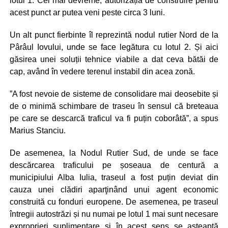
lotul 1. Cel mai devreme, autorizația de construire pentru
acest punct ar putea veni peste circa 3 luni.
Un alt punct fierbinte îl reprezintă nodul rutier Nord de la
Pârâul Iovului, unde se face legătura cu lotul 2. Și aici
găsirea unei soluții tehnice viabile a dat ceva bătăi de
cap, având în vedere terenul instabil din acea zonă.
”A fost nevoie de sisteme de consolidare mai deosebite și
de o minimă schimbare de traseu în sensul că breteaua
pe care se descarcă traficul va fi puțin coborâtă”, a spus
Marius Stanciu.
De asemenea, la Nodul Rutier Sud, de unde se face
descărcarea traficului pe șoseaua de centură a
municipiului Alba Iulia, traseul a fost puțin deviat din
cauza unei clădiri aparţinând unui agent economic
construită cu fonduri europene. De asemenea, pe traseul
întregii autostrăzi și nu numai pe lotul 1 mai sunt necesare
exproprieri suplimentare și în acest sens se așteaptă