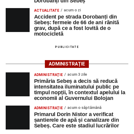
Dorobanți din Sebeș
Paștele Ortodox 2028 – 16 aprilie
acum o zi
ACTUALITATE
Paștele Ortodox 2029 – 8 aprilie
Accident pe strada Dorobanți din
Paștele Ortodox 2030 – 28 aprilie
Sebeș: fermeie de 66 de ani rănită
Citește și:
grav, după ce a fost lovită de o
Mesaje de Paște. SMS-uri urări
motocicletă
şi felicitări de Sfintele Pasti pe care le poţi
trimite prietenilor
PUBLICITATE
Când cade Paştele Catolic între anii
2020-
ADMINISTRAȚIE
2030
acum 3 zile
ADMINISTRAȚIE
Paștele Catolic 2020 – 12 aprilie
Primăria Sebeș a decis să reducă
Paștele Catolic 2021 – 4 aprilie
intensitatea iluminatului public pe
timpul nopții, în contextul apelului la
Paștele Catolic 2022 – 17 aprilie
economii al Guvernului Bolojan
Paștele Catolic 2023 – 9 aprilie
Paștele Catolic 2024 – 31 martie
acum o săptămână
ADMINISTRAȚIE
Paștele Catolic 2025 – 20 aprilie
Primarul Dorin Nistor a verificat
Paștele Catolic 2026 – 5 aprilie
șantierele de apă și canalizare din
Sebeș. Care este stadiul lucrărilor
Paștele Catolic 2027 – 28 martie
Paștele Catolic 2028 – 16 aprilie