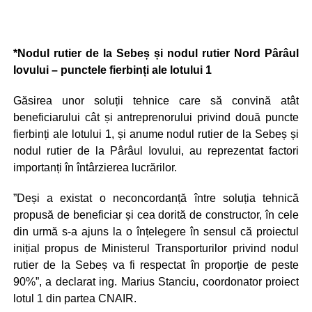
*Nodul rutier de la Sebeș și nodul rutier Nord Pârâul
Iovului – punctele fierbinți ale lotului 1
Găsirea unor soluții tehnice care să convină atât
beneficiarului cât și antreprenorului privind două puncte
fierbinți ale lotului 1, și anume nodul rutier de la Sebeș și
nodul rutier de la Pârâul Iovului, au reprezentat factori
importanți în întârzierea lucrărilor.
”Deși a existat o neconcordanță între soluția tehnică
propusă de beneficiar și cea dorită de constructor, în cele
din urmă s-a ajuns la o înțelegere în sensul că proiectul
inițial propus de Ministerul Transporturilor privind nodul
rutier de la Sebeș va fi respectat în proporție de peste
90%”, a declarat ing. Marius Stanciu, coordonator proiect
lotul 1 din partea CNAIR.