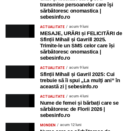
transmise persoanelor care îşi
sărbătoresc onomastica |
„În noaptea învierii, când clopotele bat, eu îţi doresc din
sebesinfo.ro
suflet «Hristos a înviat!»”
acum 9 luni
ACTUALITATE
„Cu lumânări aprinse şi sufletul curat să spunem
MESAJE, URĂRI și FELICITĂRI de
împreună HRISTOS A ÎNVIAT!”
Sfinții Mihail și Gavrill 2025.
Trimite-le un SMS celor care își
sărbătoresc onomastica |
„Fie ca sfânta sărbătoare a învierii Domnului să vă aducă
sebesinfo.ro
cele patru taine divine: încredere, lumină, iubire, speranţă.
Un Paște fericit!”
acum 9 luni
ACTUALITATE
Sfinții Mihail și Gavril 2025: Cui
„Învierea Domnului să-ți aducă în suflet bucurie și iubire.
trebuie să îi spui „La mulţi ani” în
Paște fericit, alături de cei dragi!”
această zi | sebesinfo.ro
acum 4 luni
ACTUALITATE
„Dumnezeu să vă dea un curcubeu la fiecare furtună, un
Nume de femei și bărbați care se
zâmbet la fiecare lacrimă, o binecuvântare la fiecare pas,
sărbătoresc de Florii 2026 |
o promisiune la fiecare grijă și un răspuns la fiecare
sebesinfo.ro
întrebare!”
acum 12 luni
MONDEN