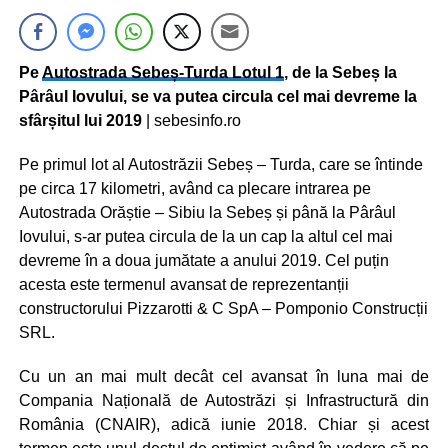
Pe
Autostrada Sebeș-Turda Lotul 1
, de la Sebeș la
Pârâul Iovului, se va putea circula cel mai devreme la
sfârșitul lui 2019
| sebesinfo.ro
Pe primul lot al Autostrăzii Sebeș – Turda, care se întinde
pe circa 17 kilometri, având ca plecare intrarea pe
Autostrada Orăștie – Sibiu la Sebeș și până la Pârâul
Iovului, s-ar putea circula de la un cap la altul cel mai
devreme în a doua jumătate a anului 2019. Cel puțin
acesta este termenul avansat de reprezentanții
constructorului Pizzarotti & C SpA – Pomponio Construcții
SRL.
Cu un an mai mult decât cel avansat în luna mai de
Compania Națională de Autostrăzi și Infrastructură din
România (CNAIR), adică iunie 2018. Chiar și acest