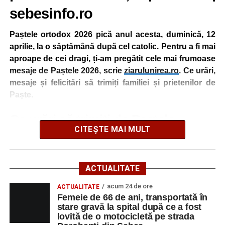
sebesinfo.ro
Când este Paștele ortodox și Paștele
Paștele ortodox 2026 pică anul acesta, duminică, 12
catolic în următorii ani: 2026, 2027, 2028,
aprilie, la o săptămână după cel catolic. Pentru a fi mai
2029, 2030
aproape de cei dragi, ți-am pregătit cele mai frumoase
mesaje de Paștele 2026, scrie
ziarulunirea.ro
. Ce urări,
CÂND SE VA SĂRBĂTORII PASTELE
mesaje și felicitări să trimiți familiei și prietenilor de
2026 și în următorii ani:
Paște.
Când pică Paştele Ortodox în anii
2020-
Ce urări să trimiți de Paștele
2030
CITEȘTE MAI MULT
„Umblă veste-n tot orașul, cum că vine iepurașul, Să vă
Paștele Ortodox 2020 – 19 aprilie
aducă pe-nserat, Paști bun și Luminat!”
Paștele Ortodox 2021 – 2 mai
Paștele Ortodox 2022 – 24 aprilie
ACTUALITATE
„Simte-te bine de Paște și înfruptă-te cu bucate. Bucură-te
Paștele Ortodox 2023 – 16 aprilie
ca daltonistul când vede ouă colorate”
acum 24 de ore
ACTUALITATE
Paștele Ortodox 2024 – 5 mai
Femeie de 66 de ani, transportată în
Paștele Ortodox 2025 – 20 aprilie
stare gravă la spital după ce a fost
Paștele Ortodox 2026 – 12 aprilie
lovită de o motocicletă pe strada
Paștele Ortodox 2027 – 2 mai