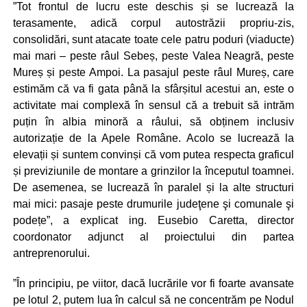
”Tot frontul de lucru este deschis și se lucrează la
terasamente, adică corpul autostrăzii propriu-zis,
consolidări, sunt atacate toate cele patru poduri (viaducte)
mai mari – peste râul Sebeș, peste Valea Neagră, peste
Mureș și peste Ampoi. La pasajul peste râul Mureș, care
estimăm că va fi gata până la sfârșitul acestui an, este o
activitate mai complexă în sensul că a trebuit să intrăm
puțin în albia minoră a râului, să obținem inclusiv
autorizație de la Apele Române. Acolo se lucrează la
elevații și suntem convinși că vom putea respecta graficul
și previziunile de montare a grinzilor la începutul toamnei.
De asemenea, se lucrează în paralel și la alte structuri
mai mici: pasaje peste drumurile judeţene şi comunale şi
podețe”, a explicat ing. Eusebio Caretta, director
coordonator adjunct al proiectului din partea
antreprenorului.
”În principiu, pe viitor, dacă lucrările vor fi foarte avansate
pe lotul 2, putem lua în calcul să ne concentrăm pe Nodul