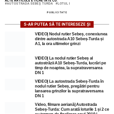
ALTE ARTICOLE ETICHETATE CU:
AUTOSTRADA SEBEŞ TURDA
LOTUL I
PUBLICITATE
S-AR PUTEA SĂ TE INTERESEZE ȘI
VIDEO| Nodul rutier Sebeș, conexiunea
dintre autostrada A10 Sebeș-Turda și
A1, la ora ultimelor grinzi
VIDEO| La nodul rutier Sebeș al
autostrăzii A10 Sebeș-Turda, lucrări pe
timp de noaptea, la supratraversarea
DN 1
VIDEO| La autostrada Sebeș-Turda în
nodul rutier Sebeș, pregătiri pentru
lansarea grinzilor la supratraversarea
DN 1
Video, filmare aeriană| Autostrada
Sebeș-Turda: Cum arată loturile 1 și 2 ce