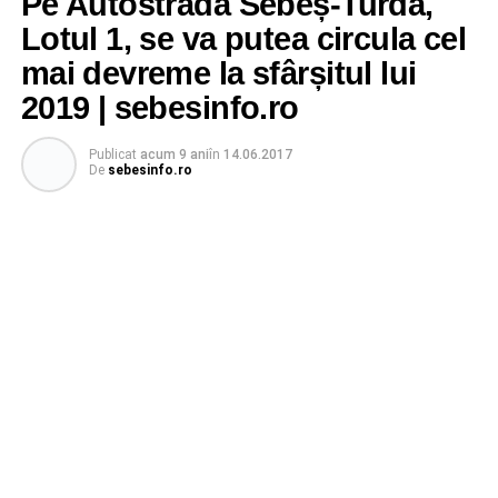
Pe Autostrada Sebeș-Turda,
Lotul 1, se va putea circula cel
mai devreme la sfârșitul lui
2019 | sebesinfo.ro
Publicat
acum 9 ani
în
14.06.2017
De
sebesinfo.ro