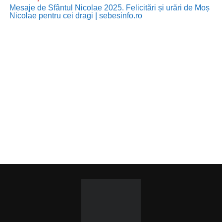
Mesaje de Sfântul Nicolae 2025. Felicitări și urări de Moș
Nicolae pentru cei dragi | sebesinfo.ro