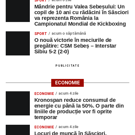
SPORT
Mândrie pentru Valea Sebeșului: Un
copil de 10 ani cu rădăcini în Săsciori
va reprezenta România la
Campionatul Mondial de Kickboxing
acum o săptămână
SPORT
O nouă victorie în meciurile de
pregătire: CSM Sebeș – Interstar
Sibiu 5-2 (2-0)
PUBLICITATE
ECONOMIE
acum 4 zile
ECONOMIE
Kronospan reduce consumul de
energie cu până la 50%. O parte din
liniile de producție vor fi oprite
temporar
acum 4 zile
ECONOMIE
Locuri de muncă în Săsciori,