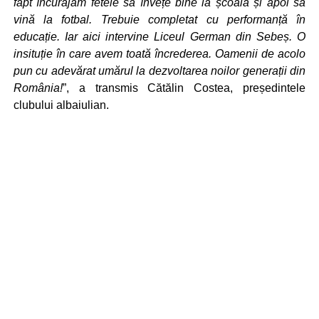
fapt încurajăm fetele să învețe bine la școală și apoi să
vină la fotbal. Trebuie completat cu performanță în
educație. Iar aici intervine Liceul German din Sebeș. O
insituție în care avem toată încrederea. Oamenii de acolo
pun cu adevărat umărul la dezvoltarea noilor generații din
România!
”, a transmis Cătălin Costea, președintele
clubului albaiulian.