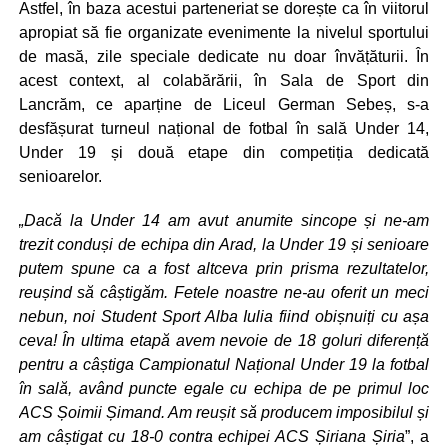
Astfel, în baza acestui parteneriat se dorește ca în viitorul
apropiat să fie organizate evenimente la nivelul sportului
de masă, zile speciale dedicate nu doar învățăturii. În
acest context, al colabărării, în Sala de Sport din
Lancrăm, ce aparține de Liceul German Sebeș, s-a
desfășurat turneul național de fotbal în sală Under 14,
Under 19 și două etape din competiția dedicată
senioarelor.
„Dacă la Under 14 am avut anumite sincope și ne-am
trezit conduși de echipa din Arad, la Under 19 și senioare
putem spune ca a fost altceva prin prisma rezultatelor,
reușind să câștigăm. Fetele noastre ne-au oferit un meci
nebun, noi Student Sport Alba Iulia fiind obișnuiți cu așa
ceva! În ultima etapă avem nevoie de 18 goluri diferență
pentru a câștiga Campionatul Național Under 19 la fotbal
în sală, având puncte egale cu echipa de pe primul loc
ACS Șoimii Șimand. Am reușit să producem imposibilul și
am câștigat cu 18-0 contra echipei ACS Șiriana Șiria
”, a