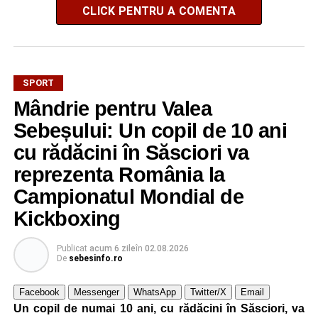
CLICK PENTRU A COMENTA
SPORT
Mândrie pentru Valea
Sebeșului: Un copil de 10 ani
cu rădăcini în Săsciori va
reprezenta România la
Campionatul Mondial de
Kickboxing
Publicat
acum 6 zile
în
02.08.2026
De
sebesinfo.ro
Facebook
Messenger
WhatsApp
Twitter/X
Email
Un copil de numai 10 ani, cu rădăcini în Săsciori, va