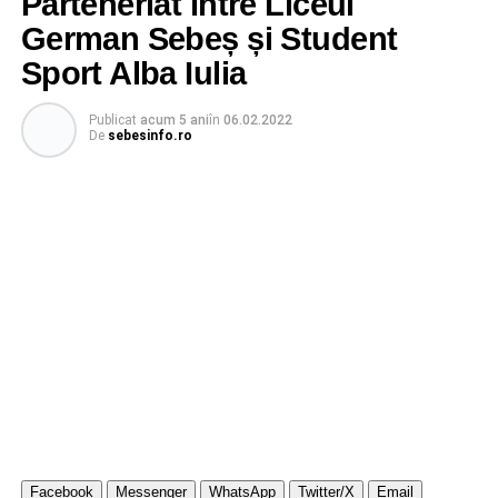
Parteneriat între Liceul
German Sebeș și Student
Sport Alba Iulia
Publicat
acum 5 ani
în
06.02.2022
De
sebesinfo.ro
Facebook
Messenger
WhatsApp
Twitter/X
Email