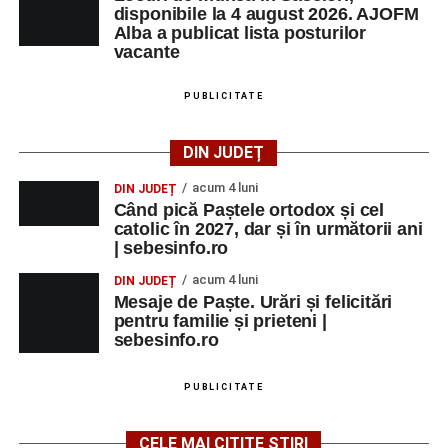
disponibile la 4 august 2026. AJOFM
Alba a publicat lista posturilor
vacante
PUBLICITATE
DIN JUDEȚ
acum 4 luni
DIN JUDEȚ
Când pică Paștele ortodox și cel
catolic în 2027, dar și în următorii ani
| sebesinfo.ro
acum 4 luni
DIN JUDEȚ
Mesaje de Paște. Urări și felicitări
pentru familie și prieteni |
sebesinfo.ro
PUBLICITATE
CELE MAI CITITE ȘTIRI