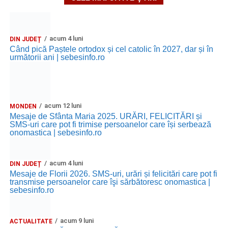
acum 4 luni
DIN JUDEȚ
Când pică Paștele ortodox și cel catolic în 2027, dar și în
următorii ani | sebesinfo.ro
acum 12 luni
MONDEN
Mesaje de Sfânta Maria 2025. URĂRI, FELICITĂRI și
SMS-uri care pot fi trimise persoanelor care își serbează
onomastica | sebesinfo.ro
acum 4 luni
DIN JUDEȚ
Mesaje de Florii 2026. SMS-uri, urări și felicitări care pot fi
transmise persoanelor care îşi sărbătoresc onomastica |
sebesinfo.ro
acum 9 luni
ACTUALITATE