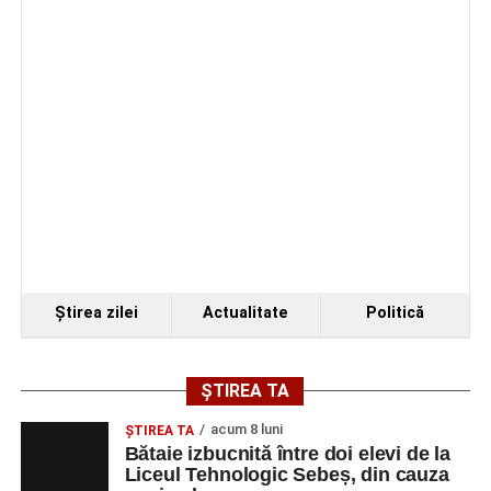
de 66 de ani rănită grav, după ce a fost lovită de o
motocicletă
Facebook
Messenger
WhatsApp
Twitter/X
Email
4–6 septembrie 2026: Prima ediție a Transylvania
Fest, la Cetatea Greavilor din Gârbova
Facebook
Messenger
WhatsApp
Twitter/X
Email
Ştirea zilei
Actualitate
Politică
ȘTIREA TA
acum 8 luni
ŞTIREA TA
Bătaie izbucnită între doi elevi de la
Liceul Tehnologic Sebeș, din cauza