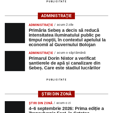
spre Campionatul Mondial, Pablo este sprijinit și de
PUBLICITATE
unchiul său din județul Alba, omul de afaceri Valer Bodea,
La partida disputată în această dimineață pe „Pielarul” a
fondatorul companiei Bodea Impact Construct SRL, care îi
fost prezentă și o mică galerie a formației din Sebeș, care
ADMINISTRAȚIE
este sponsor oficial.
și-a încurajat echipa pe întreaga durată a jocului.
acum 2 zile
ADMINISTRAȚIE
Primăria Sebeș a decis să reducă
intensitatea iluminatului public pe
timpul nopții, în contextul apelului la
economii al Guvernului Bolojan
acum o săptămână
ADMINISTRAȚIE
Primarul Dorin Nistor a verificat
șantierele de apă și canalizare din
Sebeș. Care este stadiul lucrărilor
PUBLICITATE
ȘTIRI DIN ZONĂ
CSM Sebeș va disputa următorul meci de verificare
miercuri, 5 august, de la ora 19.30, tot pe terenul din
acum o zi
ȘTIRI DIN ZONĂ
Povestea lui Pablo José Angel Mora Estrada este una
Pielaru, adversară urmând să fie o altă formație din
4–6 septembrie 2026: Prima ediție a
despre performanță, identitate și atașament față de
județul Sibiu, FC Avrig.