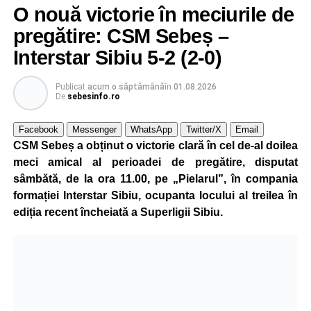
O nouă victorie în meciurile de
Mama sa este originară din satul Țonea, comuna
Săsciori, iar legătura puternică cu România și cu locurile
pregătire: CSM Sebeș –
natale ale familiei a stat la baza deciziei de a concura
Interstar Sibiu 5-2 (2-0)
pentru țara mamei sale.
Publicat
acum o săptămână
în
01.08.2026
La doar 10 ani, Pablo are deja un palmares impresionant.
De
sebesinfo.ro
Practică kickboxing de la vârsta de 4 ani, iar prin
antrenamente zilnice și multă disciplină a ajuns să obțină
Facebook
Messenger
WhatsApp
Twitter/X
Email
rezultate remarcabile încă de la o vârstă fragedă.
CSM Sebeș a obținut o victorie clară în cel de-al doilea
meci amical al perioadei de pregătire, disputat
La numai 8 ani, a câștigat toate centurile importante din
sâmbătă, de la ora 11.00, pe „Pielarul”, în compania
competițiile de kickboxing dedicate copiilor, iar în același
formației Interstar Sibiu, ocupanta locului al treilea în
an a obținut și centura neagră, performanță rar întâlnită la
ediția recent încheiată a Superligii Sibiu.
un sportiv atât de tânăr.