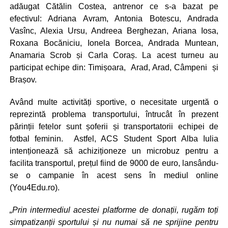
adăugat Cătălin Costea, antrenor ce s-a bazat pe
efectivul: Adriana Avram, Antonia Botescu, Andrada
Vasînc, Alexia Ursu, Andreea Berghezan, Ariana Iosa,
Roxana Bocăniciu, Ionela Borcea, Andrada Muntean,
Anamaria Scrob și Carla Coraș. La acest turneu au
participat echipe din: Timișoara, Arad, Arad, Câmpeni și
Brașov.
Având multe activități sportive, o necesitate urgentă o
reprezintă problema transportului, întrucât în prezent
părinții fetelor sunt șoferii și transportatorii echipei de
fotbal feminin. Astfel, ACS Student Sport Alba Iulia
intenționează să achiziționeze un microbuz pentru a
facilita transportul, prețul fiind de 9000 de euro, lansându-
se o campanie în acest sens în mediul online
(You4Edu.ro).
„Prin intermediul acestei platforme de donații, rugăm toți
simpatizanții sportului și nu numai să ne sprijine pentru