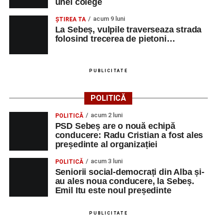
unei colege
acum 9 luni
ŞTIREA TA
La Sebeș, vulpile traverseaza strada
folosind trecerea de pietoni…
PUBLICITATE
POLITICĂ
acum 2 luni
POLITICĂ
PSD Sebeș are o nouă echipă
conducere: Radu Cristian a fost ales
președinte al organizației
acum 3 luni
POLITICĂ
Seniorii social-democrați din Alba și-
au ales noua conducere, la Sebeș.
Emil Itu este noul președinte
PUBLICITATE