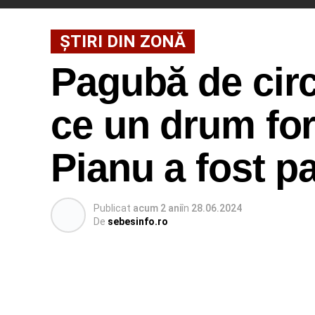
ȘTIRI DIN ZONĂ
Pagubă de circ
ce un drum fo
Pianu a fost par
Publicat
acum 2 ani
în
28.06.2024
De
sebesinfo.ro