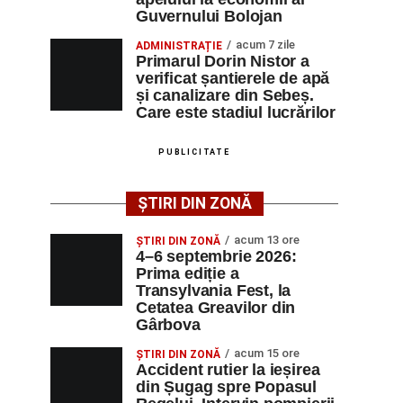
Guvernului Bolojan
acum 7 zile
ADMINISTRAȚIE
Primarul Dorin Nistor a
verificat șantierele de apă
și canalizare din Sebeș.
Care este stadiul lucrărilor
PUBLICITATE
ȘTIRI DIN ZONĂ
acum 13 ore
ȘTIRI DIN ZONĂ
4–6 septembrie 2026:
Prima ediție a
Transylvania Fest, la
Cetatea Greavilor din
Gârbova
acum 15 ore
ȘTIRI DIN ZONĂ
Accident rutier la ieșirea
din Șugag spre Popasul