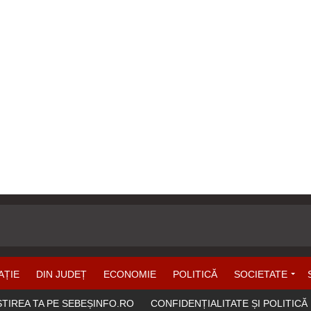
AȚIE
DIN JUDEȚ
ECONOMIE
POLITICĂ
SOCIETATE
ȘTIREA TA PE SEBEȘINFO.RO
CONFIDENȚIALITATE ȘI POLITICĂ