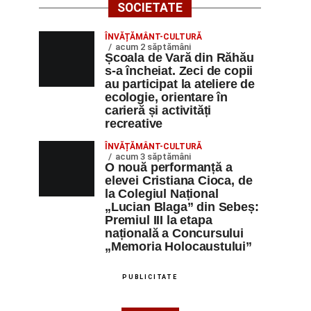
SOCIETATE
ÎNVĂȚĂMÂNT-CULTURĂ
acum 2 săptămâni
Școala de Vară din Răhău
s-a încheiat. Zeci de copii
au participat la ateliere de
ecologie, orientare în
carieră și activități
recreative
ÎNVĂȚĂMÂNT-CULTURĂ
acum 3 săptămâni
O nouă performanță a
elevei Cristiana Cioca, de
la Colegiul Național
„Lucian Blaga” din Sebeș:
Premiul III la etapa
națională a Concursului
„Memoria Holocaustului”
PUBLICITATE