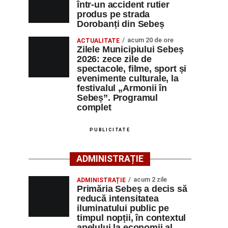
într-un accident rutier
produs pe strada
Dorobanți din Sebeș
acum 20 de ore
ACTUALITATE
Zilele Municipiului Sebeș
2026: zece zile de
spectacole, filme, sport și
evenimente culturale, la
festivalul „Armonii în
Sebeș”. Programul
complet
PUBLICITATE
ADMINISTRAȚIE
acum 2 zile
ADMINISTRAȚIE
Primăria Sebeș a decis să
reducă intensitatea
iluminatului public pe
timpul nopții, în contextul
apelului la economii al