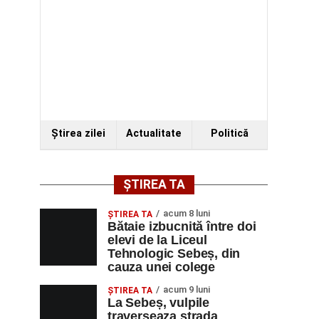
Ştirea zilei
Actualitate
Politică
ȘTIREA TA
acum 8 luni
ŞTIREA TA
Bătaie izbucnită între doi
elevi de la Liceul
Tehnologic Sebeș, din
cauza unei colege
acum 9 luni
ŞTIREA TA
La Sebeș, vulpile
traverseaza strada