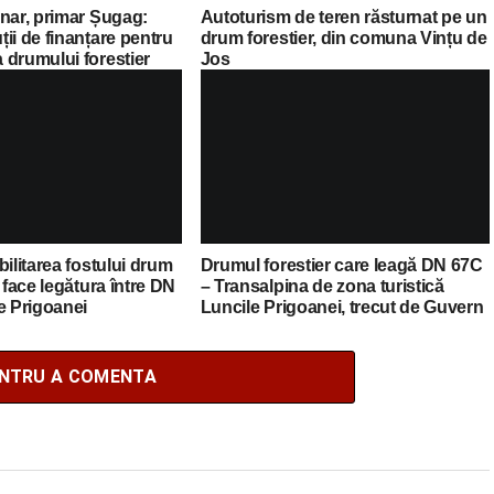
nar, primar Șugag:
Autoturism de teren răsturnat pe un
ii de finanțare pentru
drum forestier, din comuna Vințu de
 drumului forestier
Jos
– Poarta Raiului”
bilitarea fostului drum
Drumul forestier care leagă DN 67C
 face legătura între DN
– Transalpina de zona turistică
e Prigoanei
Luncile Prigoanei, trecut de Guvern
de la Romsilva în administrarea
comunei Șugag
ENTRU A COMENTA