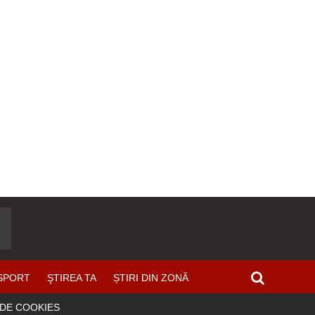
SPORT
ŞTIREA TA
ȘTIRI DIN ZONĂ
 DE COOKIES