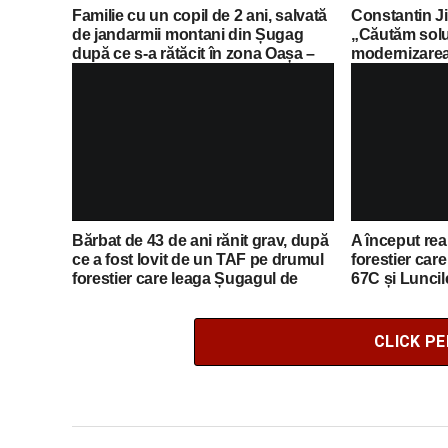
Familie cu un copil de 2 ani, salvată
Constantin Ji
de jandarmii montani din Șugag
„Căutăm soluț
după ce s-a rătăcit în zona Oașa –
modernizarea
Poiana Muierii
Barajul Oașa 
Bărbat de 43 de ani rănit grav, după
A început rea
ce a fost lovit de un TAF pe drumul
forestier care
forestier care leaga Șugagul de
67C și Luncil
Mănăstirea Oașa
CLICK P