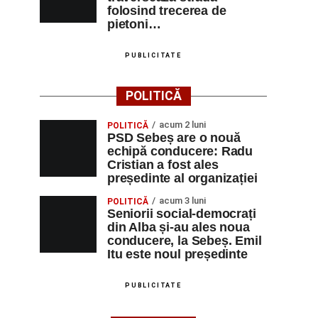
folosind trecerea de
pietoni…
PUBLICITATE
POLITICĂ
acum 2 luni
POLITICĂ
PSD Sebeș are o nouă
echipă conducere: Radu
Cristian a fost ales
președinte al organizației
acum 3 luni
POLITICĂ
Seniorii social-democrați
din Alba și-au ales noua
conducere, la Sebeș. Emil
Itu este noul președinte
PUBLICITATE