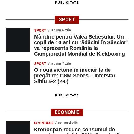
Ora 19.00
– Proiecție cinematografică:
„Unde merg
PUBLICITATE
elefanții”
(România, 2023), black comedy, în regia lui
Gabi Virginia Șarga și Cătălin Rotaru, producător Gabi
SPORT
Suciu.
acum 6 zile
SPORT
Mândrie pentru Valea Sebeșului: Un
DUMINICĂ, 23 AUGUST 2026
copil de 10 ani cu rădăcini în Săsciori
va reprezenta România la
Râpa Roșie
Campionatul Mondial de Kickboxing
acum 7 zile
SPORT
Ora 10.00
–
„Cicloaventurier de Sebeș”
– startul oficial
O nouă victorie în meciurile de
al competiției MTB pentru copii.
pregătire: CSM Sebeș – Interstar
Sibiu 5-2 (2-0)
LUNI, 24 AUGUST 2026
PUBLICITATE
Casa Fanfarei din Petrești
ECONOMIE
Ora 18.00
– Activități recreative pentru copii, susținute de
trupele de teatru
„Gepetto”
și
„Pied Piper”
.
acum 4 zile
ECONOMIE
Kronospan reduce consumul de