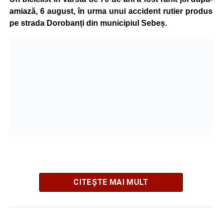
amiază, 6 august, în urma unui accident rutier produs
pe strada Dorobanți din municipiul Sebeș.
CITEȘTE MAI MULT
Potrivit informațiilor transmise de polițiști, în jurul orei
16:28, un șofer de 65 de ani, din comuna Daia Română,
aflat la volanul unui autoturism, l-ar fi acroșat pe biciclist.