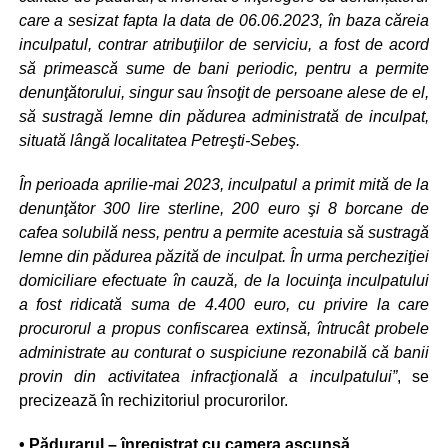
care a sesizat fapta la data de 06.06.2023, în baza căreia
inculpatul, contrar atribuţiilor de serviciu, a fost de acord
să primească sume de bani periodic, pentru a permite
denunţătorului, singur sau însoţit de persoane alese de el,
să sustragă lemne din pădurea administrată de inculpat,
situată lângă localitatea Petreşti-Sebeş.
În perioada aprilie-mai 2023, inculpatul a primit mită de la
denunţător 300 lire sterline, 200 euro şi 8 borcane de
cafea solubilă ness, pentru a permite acestuia să sustragă
lemne din pădurea păzită de inculpat. În urma percheziţiei
domiciliare efectuate în cauză, de la locuinţa inculpatului
a fost ridicată suma de 4.400 euro, cu privire la care
procurorul a propus confiscarea extinsă, întrucât probele
administrate au conturat o suspiciune rezonabilă că banii
provin din activitatea infracţională a inculpatului”
, se
precizează în rechizitoriul procurorilor.
• Pădurarul – înregistrat cu camera ascunsă