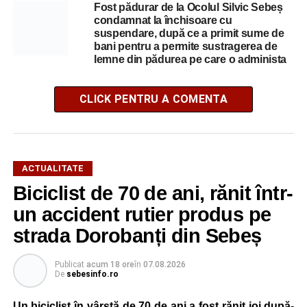
Fost pădurar de la Ocolul Silvic Sebeș
condamnat la închisoare cu
suspendare, după ce a primit sume de
bani pentru a permite sustragerea de
lemne din pădurea pe care o administa
CLICK PENTRU A COMENTA
ACTUALITATE
Biciclist de 70 de ani, rănit într-
un accident rutier produs pe
strada Dorobanți din Sebeș
Publicat
acum 18 ore
în
07.08.2026
De
sebesinfo.ro
Un biciclist în vârstă de 70 de ani a fost rănit joi după-