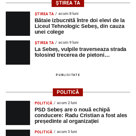
ȘTIREA TA
Napoca).
acum 8 luni
ŞTIREA TA
Acompaniază
Cluj Tango Orchestra
:
Bătaie izbucnită între doi elevi de la
Liceul Tehnologic Sebeș, din cauza
unei colege
Irina Indrei – pian
acum 9 luni
Robert Indrei – bandoneon
ŞTIREA TA
La Sebeș, vulpile traverseaza strada
Milena Vădan – vioară
folosind trecerea de pietoni…
Emanuel Elcean – contrabas
Adrian Lup – violoncel
PUBLICITATE
Dansatori:
Ioana Lascu și Horia Călin Pop
,
Raluca și
POLITICĂ
Vlad Dordea
.
acum 2 luni
POLITICĂ
Piața Primăriei
PSD Sebeș are o nouă echipă
conducere: Radu Cristian a fost ales
Orele 17.00–20.00
– Punct oficial de înscrieri și informații
președinte al organizației
(Race Office) pentru competiția
„Cicloaventurier de
acum 3 luni
POLITICĂ
Sebeș”
.