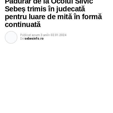
Pădurar de la Ocolul Silvic
Sebeș trimis în judecată
pentru luare de mită în formă
continuată
Publicat
acum 3 ani
în
02.01.2024
De
sebesinfo.ro