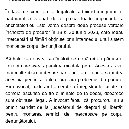
În faza de verificare a legalității administrării probelor,
pădurarul a scăpat de o probă foarte importantă a
anchetatorilor. Este vorba despre două procese verbale
încheiate de procuror în 19 și 20 iunie 2023, care redau
interceptări și filmări obținute prin intermediul unui sistem
montat pe corpul denunțătorului.
Bărbatul s-a dus și s-a întâlnit de două ori cu pădurarul
timp în care avea aparatura montată pe el. Acesta a avut
mai multe discuții despre banii pe care trebuia să îi dea
acestuia pentru a putea tăia fără probleme din pădure.
Prin avocat, pădurarul a cerut ca înregistrările făcute cu
camera ascunsă să fie eliminate de la dosar, deoarece
sunt obținute ilegal. A invocat faptul că procurorul nu a
primit mandat de la judecătorul de drepturi și libertăți
pentru montarea tehnicii de interceptare pe corpul
denunțătorului.