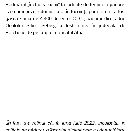
Pădurarul „închidea ochii” la furturile de lemn din pădure.
La o percheziție domiciliară, în locuința pădurarului a fost
găsită suma de 4.400 de euro. C. C., pădurar din cadrul
Ocolului Silvic Sebeş, a fost trimis în judecată de
Parchetul de pe lângă Tribunalul Alba.
„În fapt, s-a reţinut că, în luna iulie 2022, inculpatul, în
calitate de pădurar, a încheiat o înţelegere cu denunțătorul