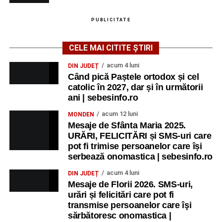
Ora 20.30
– Proiecție cinematografică:
„Primavera”
PUBLICITATE
(Italia, 2025), dramă inspirată de povestea nașterii operei
„Anotimpurile”
de Antonio Vivaldi (rating N-15).
CELE MAI CITITE ȘTIRI
MIERCURI, 26 AUGUST 2026
acum 4 luni
DIN JUDEȚ
Când pică Paștele ortodox și cel
catolic în 2027, dar și în următorii
Copiii în armonia orașului
ani | sebesinfo.ro
Ora 10.00
– Școala din Răhău: activități recreative pentru
acum 12 luni
MONDEN
copii.
Mesaje de Sfânta Maria 2025.
URĂRI, FELICITĂRI și SMS-uri care
Ora 11.00
– Curtea Școlii „M. Kogălniceanu”: activități
pot fi trimise persoanelor care își
recreative pentru copii.
serbează onomastica | sebesinfo.ro
acum 4 luni
DIN JUDEȚ
Ora 17.00
– Grădina Muzeului Municipal „Ioan Raica”
Mesaje de Florii 2026. SMS-uri,
Sebeș: încheierea Școlii de vară
„Curcubeul Prieteniei”
.
urări și felicitări care pot fi
transmise persoanelor care îşi
Ora 18.30
– Aula Primăriei Municipiului Sebeș:
sărbătoresc onomastica |