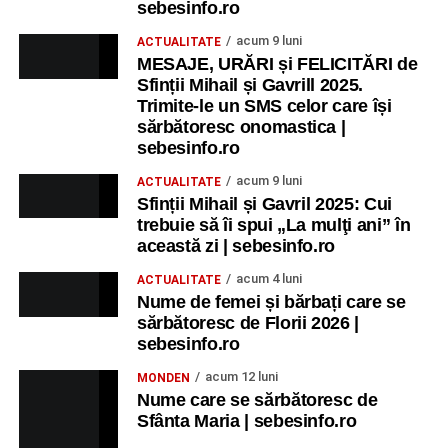
festivitatea de premiere a șefilor de promoție și a elevilor
sebesinfo.ro
care au obținut rezultate remarcabile la examenele de
acum 9 luni
ACTUALITATE
Evaluare Națională și Bacalaureat.
MESAJE, URĂRI și FELICITĂRI de
Sfinții Mihail și Gavrill 2025.
Ora 19.00
– Parcul Tineretului:
Spectacol pentru copii și
Trimite-le un SMS celor care își
Spuma Party
.
sărbătoresc onomastica |
sebesinfo.ro
Participă:
acum 9 luni
ACTUALITATE
Sfinții Mihail și Gavril 2025: Cui
Alexandra Pamfilie și Școala de muzică
„DoReMi”
;
trebuie să îi spui „La mulţi ani” în
Ancuța Stănuș și grupul de folclor;
această zi | sebesinfo.ro
Trupa de Dansuri Săsești.
acum 4 luni
ACTUALITATE
Nume de femei și bărbați care se
Ora 20.30
– Parcul Tineretului: proiecția filmului pentru
sărbătoresc de Florii 2026 |
copii
„Străjerii Deltei”
(România, 2021), film de familie și
sebesinfo.ro
aventură, AG.
acum 12 luni
MONDEN
Nume care se sărbătoresc de
JOI, 27 AUGUST 2026
Sfânta Maria | sebesinfo.ro