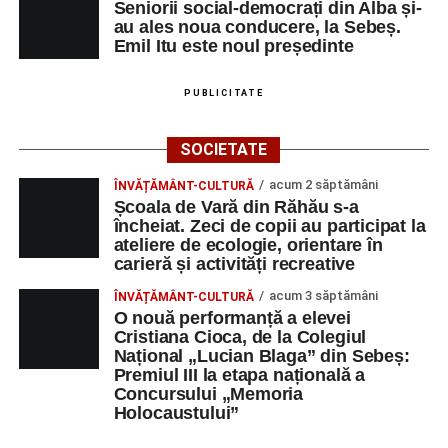
Seniorii social-democrați din Alba și-
au ales noua conducere, la Sebeș.
SÂMBĂTĂ, 22 AUGUST 2026
Emil Itu este noul președinte
Platoul Centrului Cultural „Lucian
PUBLICITATE
Blaga” Sebeș
SOCIETATE
Orele 10.00–20.00
– Punct oficial de înscrieri și informații
acum 2 săptămâni
ÎNVĂȚĂMÂNT-CULTURĂ
(Race Office) pentru competiția
„Cicloaventurier de
Școala de Vară din Răhău s-a
Sebeș”
.
încheiat. Zeci de copii au participat la
ateliere de ecologie, orientare în
Râpa Roșie
carieră și activități recreative
acum 3 săptămâni
ÎNVĂȚĂMÂNT-CULTURĂ
Orele 17.00–20.00
– Antrenamente libere pe traseul de
O nouă performanță a elevei
concurs.
Cristiana Cioca, de la Colegiul
Național „Lucian Blaga” din Sebeș:
Premiul III la etapa națională a
Centrul Cultural „Lucian Blaga”
Concursului „Memoria
Sebeș – Sala de spectacole
Holocaustului”