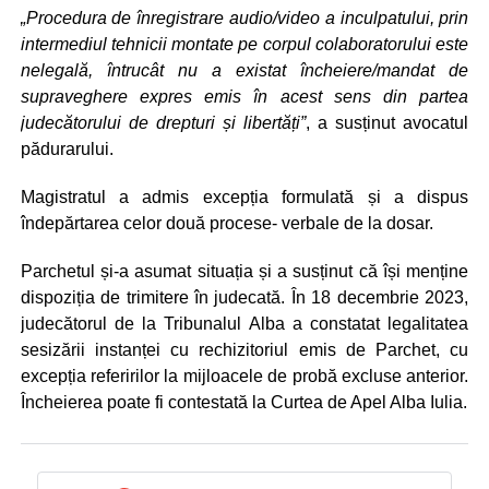
„Procedura de înregistrare audio/video a inculpatului, prin
intermediul tehnicii montate pe corpul colaboratorului este
nelegală, întrucât nu a existat încheiere/mandat de
supraveghere expres emis în acest sens din partea
judecătorului de drepturi și libertăți”
, a susținut avocatul
pădurarului.
Magistratul a admis excepția formulată și a dispus
îndepărtarea celor două procese- verbale de la dosar.
Parchetul și-a asumat situația și a susținut că își menține
dispoziția de trimitere în judecată. În 18 decembrie 2023,
judecătorul de la Tribunalul Alba a constatat legalitatea
sesizării instanței cu rechizitoriul emis de Parchet, cu
excepția referirilor la mijloacele de probă excluse anterior.
Încheierea poate fi contestată la Curtea de Apel Alba Iulia.