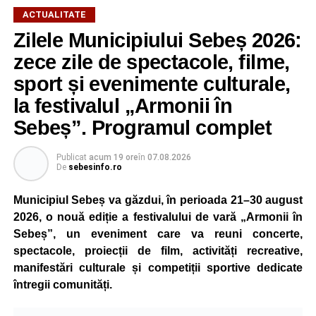
În urma impactului, bărbatul a fost proiectat în două
ACTUALITATE
autoturisme parcate regulamentar pe marginea drumului.
Zilele Municipiului Sebeș 2026:
Victima a suferit leziuni și a fost transportată la spital
zece zile de spectacole, filme,
pentru investigații și îngrijiri medicale.
sport și evenimente culturale,
la festivalul „Armonii în
Atât conducătorul auto, cât și biciclistul au fost testați cu
aparatul etilotest, rezultatele fiind negative.
Sebeș”. Programul complet
Polițiștii au deschis un dosar penal și continuă cercetările
Publicat
acum 19 ore
în
07.08.2026
pentru vătămare corporală din culpă, urmând să
De
sebesinfo.ro
stabilească toate împrejurările în care s-a produs
Municipiul Sebeș va găzdui, în perioada 21–30 august
accidentul.
2026, o nouă ediție a festivalului de vară „Armonii în
Sebeș”, un eveniment care va reuni concerte,
spectacole, proiecții de film, activități recreative,
Adaugă-ne ca sursă preferată
manifestări culturale și competiții sportive dedicate
întregii comunități.
Urmărește-ne pe Google News