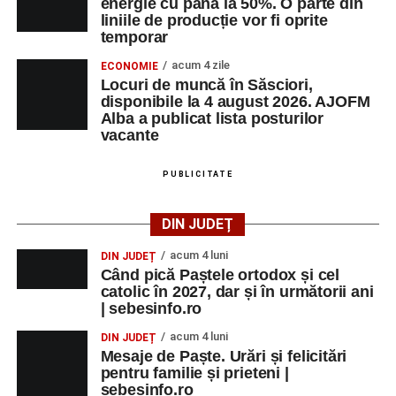
Ora 19.00
–
Seară cu tradiții săsești
, cu participarea:
energie cu până la 50%. O parte din
liniile de producție vor fi oprite
temporar
Fanfarei din Petrești;
acum 4 zile
ECONOMIE
Trupei de Dansuri Săsești;
Locuri de muncă în Săsciori,
disponibile la 4 august 2026. AJOFM
Alexandrei Pamfilie;
Alba a publicat lista posturilor
Alfred Dahinten.
vacante
Ora 20.30
– Proiecție cinematografică:
„Napoli – New
PUBLICITATE
York”
(Italia, 2024), film de familie, AP12, după o poveste
de Federico Fellini și Tullio Pinelli.
DIN JUDEȚ
MARȚI, 25 AUGUST 2026
acum 4 luni
DIN JUDEȚ
Când pică Paștele ortodox și cel
catolic în 2027, dar și în următorii ani
Grădina Muzeului Municipal „Ioan
| sebesinfo.ro
Raica” Sebeș
acum 4 luni
DIN JUDEȚ
Mesaje de Paște. Urări și felicitări
Ora 18.00
–
„Armonia artelor”
– salon literar și întâlnire
pentru familie și prieteni |
cu artele plastice, organizat alături de artiști locali.
sebesinfo.ro