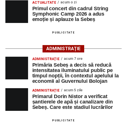
acum o zi
ACTUALITATE
participă, timp de o săptămână, la cursuri de
Primul concert din cadrul String
Adaugă-ne ca sursă preferată
perfecționare, repetiții și activități artistice desfășurate sub
Symphonic Camp 2026 a adus
îndrumarea unor profesori și mentori.
emoție și aplauze la Sebeș
Urmărește-ne pe Google News
PUBLICITATE
Ultimele știri din Sebeș
ADMINISTRAȚIE
Primăria Sebeș a decis să reducă intensitatea
acum 7 ore
ADMINISTRAȚIE
iluminatului public pe timpul nopții, în contextul
Primăria Sebeș a decis să reducă
apelului la economii al Guvernului Bolojan
intensitatea iluminatului public pe
timpul nopții, în contextul apelului la
Duminică, 23 august 2026, Râpa Roșie găzduiește
economii al Guvernului Bolojan
cea de-a III-a ediție a concursului „CicloAventurier
de Sebeș”
acum 5 zile
ADMINISTRAȚIE
Primarul Dorin Nistor a verificat
Primul concert din cadrul String Symphonic Camp
șantierele de apă și canalizare din
2026 a adus emoție și aplauze la Sebeș
Sebeș. Care este stadiul lucrărilor
După mai multe zile de pregătire intensivă, participanții
au venit la Sebeș și au susținut un recital apreciat de
PUBLICITATE