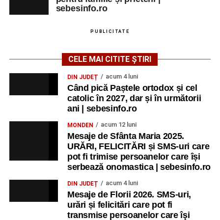
sebesinfo.ro
PUBLICITATE
CELE MAI CITITE ȘTIRI
acum 4 luni
DIN JUDEȚ
Când pică Paștele ortodox și cel
catolic în 2027, dar și în următorii
ani | sebesinfo.ro
acum 12 luni
MONDEN
Mesaje de Sfânta Maria 2025.
URĂRI, FELICITĂRI și SMS-uri care
pot fi trimise persoanelor care își
serbează onomastica | sebesinfo.ro
acum 4 luni
DIN JUDEȚ
Mesaje de Florii 2026. SMS-uri,
urări și felicitări care pot fi
transmise persoanelor care îşi