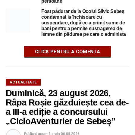
persoane
Fost pădurar de la Ocolul Silvic Sebeș
condamnat la închisoare cu
suspendare, după ce a primit sume de
bani pentru a permite sustragerea de
lemne din pădurea pe care o administa
CLICK PENTRU A COMENTA
ACTUALITATE
Duminică, 23 august 2026,
Râpa Roșie găzduiește cea de-
a III-a ediție a concursului
„CicloAventurier de Sebeș”
Publicat
acum 8 ore
în
06.08.2026