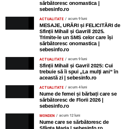
sărbătoresc onomastica |
sebesinfo.ro
acum 9 luni
ACTUALITATE
MESAJE, URĂRI și FELICITĂRI de
Sfinții Mihail și Gavrill 2025.
Trimite-le un SMS celor care își
sărbătoresc onomastica |
sebesinfo.ro
acum 9 luni
ACTUALITATE
Sfinții Mihail și Gavril 2025: Cui
trebuie să îi spui „La mulţi ani” în
această zi | sebesinfo.ro
acum 4 luni
ACTUALITATE
Nume de femei și bărbați care se
sărbătoresc de Florii 2026 |
sebesinfo.ro
acum 12 luni
MONDEN
Nume care se sărbătoresc de
Sfânta Maria | sebesinfo.ro