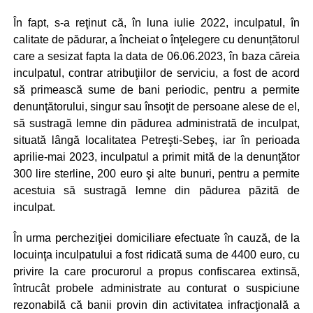
În fapt, s-a reţinut că, în luna iulie 2022, inculpatul, în
calitate de pădurar, a încheiat o înţelegere cu denunțătorul
care a sesizat fapta la data de 06.06.2023, în baza căreia
inculpatul, contrar atribuţiilor de serviciu, a fost de acord
să primească sume de bani periodic, pentru a permite
denunţătorului, singur sau însoţit de persoane alese de el,
să sustragă lemne din pădurea administrată de inculpat,
situată lângă localitatea Petreşti-Sebeş, iar în perioada
aprilie-mai 2023, inculpatul a primit mită de la denunţător
300 lire sterline, 200 euro şi alte bunuri, pentru a permite
acestuia să sustragă lemne din pădurea păzită de
inculpat.
În urma percheziţiei domiciliare efectuate în cauză, de la
locuinţa inculpatului a fost ridicată suma de 4400 euro, cu
privire la care procurorul a propus confiscarea extinsă,
întrucât probele administrate au conturat o suspiciune
rezonabilă că banii provin din activitatea infracţională a