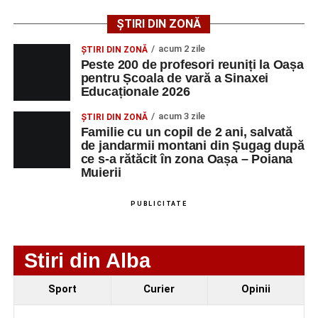
public. Fiecare interpretare a evidențiat nivelul artistic al
tinerilor muzicieni și munca depusă în cadrul taberei, iar
ȘTIRI DIN ZONĂ
spectatorii au răsplătit prestațiile cu aplauze îndelungate.
acum 2 zile
ȘTIRI DIN ZONĂ
Peste 200 de profesori reuniți la Oașa
pentru Școala de vară a Sinaxei
Educaționale 2026
acum 3 zile
ȘTIRI DIN ZONĂ
Familie cu un copil de 2 ani, salvată
de jandarmii montani din Șugag după
ce s-a rătăcit în zona Oașa – Poiana
Muierii
PUBLICITATE
Stiri din Alba
Evenimentul face parte din programul
String Symphonic
Sport
Curier
Opinii
Camp 2026
, proiect susținut de
Rotary Club Alba Iulia
,
care urmărește să ofere tinerilor muzicieni oportunitatea