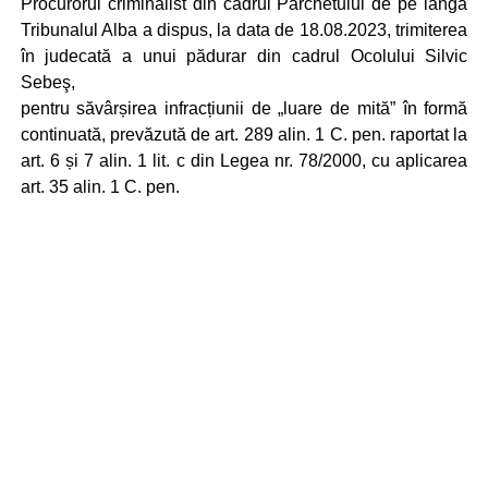
Procurorul criminalist din cadrul Parchetului de pe lângă
Tribunalul Alba a dispus, la data de 18.08.2023, trimiterea
în judecată a unui pădurar din cadrul Ocolului Silvic
Sebeş,
pentru săvârșirea infracțiunii de „luare de mită” în formă
continuată, prevăzută de art. 289 alin. 1 C. pen. raportat la
art. 6 și 7 alin. 1 lit. c din Legea nr. 78/2000, cu aplicarea
art. 35 alin. 1 C. pen.