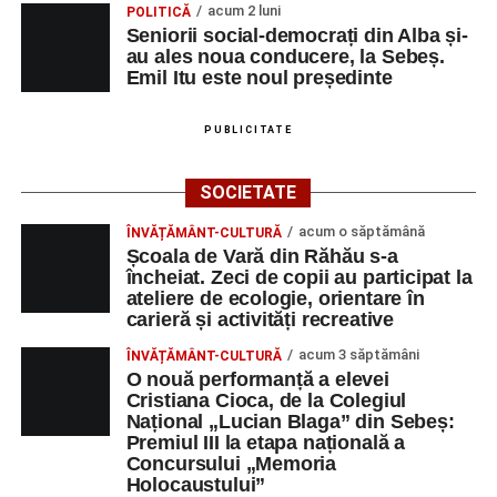
Primul concert din cadrul String Symphonic Camp
acum 2 luni
POLITICĂ
2026 a adus emoție și aplauze la Sebeș
Seniorii social-democrați din Alba și-
au ales noua conducere, la Sebeș.
Emil Itu este noul președinte
PUBLICITATE
SOCIETATE
acum o săptămână
ÎNVĂȚĂMÂNT-CULTURĂ
Școala de Vară din Răhău s-a
încheiat. Zeci de copii au participat la
ateliere de ecologie, orientare în
carieră și activități recreative
acum 3 săptămâni
ÎNVĂȚĂMÂNT-CULTURĂ
O nouă performanță a elevei
Cristiana Cioca, de la Colegiul
Național „Lucian Blaga” din Sebeș:
Premiul III la etapa națională a
Concursului „Memoria
Holocaustului”