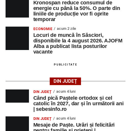
Kronospan reduce consumul de
energie cu până la 50%. O parte din
liniile de producție vor fi oprite
temporar
acum 2 zile
ECONOMIE
Locuri de muncă în Săsciori,
disponibile la 4 august 2026. AJOFM
Alba a publicat lista posturilor
vacante
PUBLICITATE
DIN JUDEȚ
acum 4 luni
DIN JUDEȚ
Când pică Paștele ortodox și cel
catolic în 2027, dar și în următorii ani
| sebesinfo.ro
acum 4 luni
DIN JUDEȚ
Mesaje de Paște. Urări și felicitări
pentru familie și prieteni |