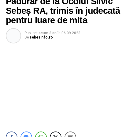
Pădurar de la Ocolul Silvic
Sebeș RA, trimis în judecată
pentru luare de mita
Publicat
acum 3 ani
în
06.09.2023
De
sebesinfo.ro