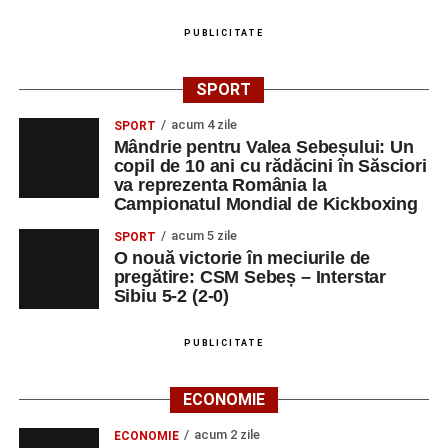
PUBLICITATE
SPORT
acum 4 zile
SPORT
Mândrie pentru Valea Sebeșului: Un
copil de 10 ani cu rădăcini în Săsciori
va reprezenta România la
Campionatul Mondial de Kickboxing
acum 5 zile
SPORT
O nouă victorie în meciurile de
pregătire: CSM Sebeș – Interstar
Sibiu 5-2 (2-0)
PUBLICITATE
ECONOMIE
acum 2 zile
ECONOMIE