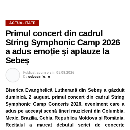
ACTUALITATE
Primul concert din cadrul
După două ediții organizate în Parcul Arini, competiția se
mută într-un nou decor, oferind participanților ocazia de a
String Symphonic Camp 2026
concura într-un cadru natural deosebit. Evenimentul este
a adus emoție și aplauze la
destinat copiilor și adolescenților cu vârste cuprinse între
Sebeș
5 și 18 ani, iar participarea este gratuită.
Publicat
acum o zi
în
05.08.2026
Organizatorii au pregătit trasee adaptate fiecărei categorii
De
sebesinfo.ro
de vârstă, astfel încât competiția să fie accesibilă atât
celor aflați la început de drum, cât și celor cu experiență în
Biserica Evanghelică Lutherană din Sebeș a găzduit
mountain bike. La finalul întrecerii, cei mai bine clasați
duminică, 2 august, primul concert din cadrul String
concurenți vor fi recompensați cu premii în bani și premii
Symphonic Camp Concerts 2026, eveniment care a
oferite de partenerii evenimentului.
adus pe aceeași scenă tineri muzicieni din Columbia,
Mexic, Brazilia, Cehia, Republica Moldova și România.
Înaintea zilei de concurs, participanții își vor putea ridica
Recitalul a marcat debutul seriei de concerte
numerele de concurs, confirma înscrierile online sau se