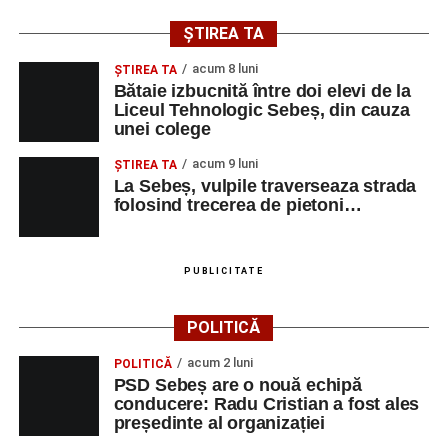
și de a lua parte la un veritabil schimb cultural prin
ȘTIREA TA
muzică.
acum 8 luni
ŞTIREA TA
Bătaie izbucnită între doi elevi de la
Liceul Tehnologic Sebeș, din cauza
unei colege
Adaugă-ne ca sursă preferată
acum 9 luni
ŞTIREA TA
La Sebeș, vulpile traverseaza strada
Urmărește-ne pe Google News
folosind trecerea de pietoni…
Ultimele știri din Sebeș
PUBLICITATE
Primăria Sebeș a decis să reducă intensitatea
iluminatului public pe timpul nopții, în contextul
POLITICĂ
apelului la economii al Guvernului Bolojan
acum 2 luni
POLITICĂ
Duminică, 23 august 2026, Râpa Roșie găzduiește
PSD Sebeș are o nouă echipă
cea de-a III-a ediție a concursului „CicloAventurier
conducere: Radu Cristian a fost ales
de Sebeș”
președinte al organizației