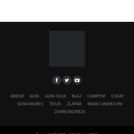
ABRUD
AIUD
ALBA IULIA
BLAJ
CAMPENI
CUGIR
OCNA MURES
TEIUS
ZLATNA
RADIO UNIREA FM
ZIAREONLINE24