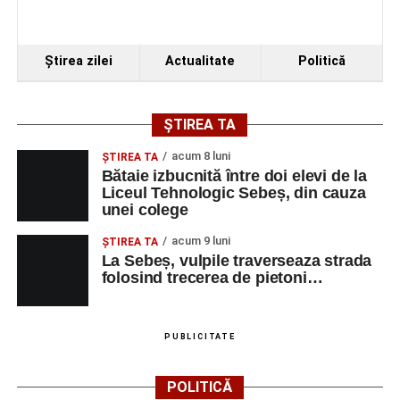
Ştirea zilei
Actualitate
Politică
ȘTIREA TA
acum 8 luni
ŞTIREA TA
Bătaie izbucnită între doi elevi de la
Liceul Tehnologic Sebeș, din cauza
unei colege
acum 9 luni
ŞTIREA TA
La Sebeș, vulpile traverseaza strada
folosind trecerea de pietoni…
PUBLICITATE
POLITICĂ