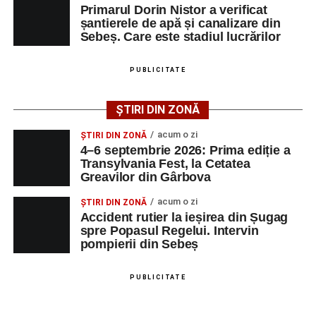
septembrie 2026
, la
Cetatea Greavilor din Gârbova
.
Primarul Dorin Nistor a verificat
motocicletă
șantierele de apă și canalizare din
Intrarea este liberă pe întreaga durată a evenimentului.
Sebeș. Care este stadiul lucrărilor
4–6 septembrie 2026: Prima ediție a Transylvania
Fest, la Cetatea Greavilor din Gârbova
PUBLICITATE
Adaugă-ne ca sursă preferată
ȘTIRI DIN ZONĂ
Urmărește-ne pe Google News
acum o zi
ȘTIRI DIN ZONĂ
4–6 septembrie 2026: Prima ediție a
Transylvania Fest, la Cetatea
Ultimele știri din Sebeș
Greavilor din Gârbova
Femeie de 66 de ani, transportată în stare gravă la
acum o zi
ȘTIRI DIN ZONĂ
spital după ce a fost lovită de o motocicletă pe
Accident rutier la ieșirea din Șugag
spre Popasul Regelui. Intervin
strada Dorobanți din Sebeș
pompierii din Sebeș
Accident pe strada Dorobanți din Sebeș: fermeie
de 66 de ani rănită grav, după ce a fost lovită de o
PUBLICITATE
motocicletă
4–6 septembrie 2026: Prima ediție a Transylvania