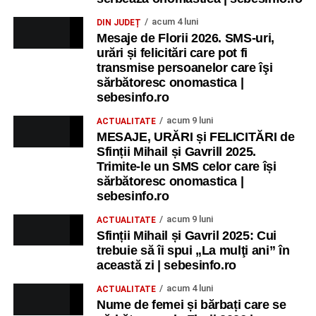
acum 4 luni
DIN JUDEȚ
Mesaje de Florii 2026. SMS-uri,
urări și felicitări care pot fi
transmise persoanelor care îşi
sărbătoresc onomastica |
sebesinfo.ro
acum 9 luni
ACTUALITATE
MESAJE, URĂRI și FELICITĂRI de
Sfinții Mihail și Gavrill 2025.
Trimite-le un SMS celor care își
sărbătoresc onomastica |
sebesinfo.ro
acum 9 luni
ACTUALITATE
Sfinții Mihail și Gavril 2025: Cui
trebuie să îi spui „La mulţi ani” în
această zi | sebesinfo.ro
acum 4 luni
ACTUALITATE
Nume de femei și bărbați care se