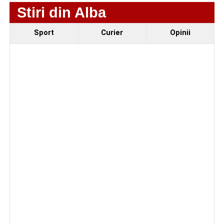
Stiri din Alba
Fest, la Cetatea Greavilor din Gârbova
Sport
Curier
Opinii