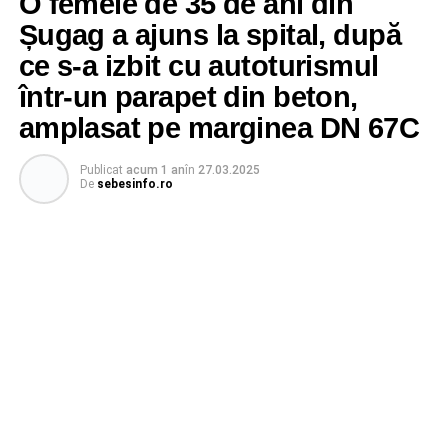
O femeie de 35 de ani din
Șugag a ajuns la spital, după
ce s-a izbit cu autoturismul
într-un parapet din beton,
amplasat pe marginea DN 67C
Publicat
acum 1 an
în
27.03.2025
De
sebesinfo.ro