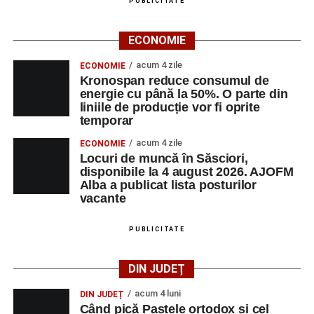
PUBLICITATE
ECONOMIE
acum 4 zile
ECONOMIE
Kronospan reduce consumul de
energie cu până la 50%. O parte din
liniile de producție vor fi oprite
temporar
acum 4 zile
ECONOMIE
Locuri de muncă în Săsciori,
disponibile la 4 august 2026. AJOFM
Alba a publicat lista posturilor
vacante
PUBLICITATE
DIN JUDEȚ
acum 4 luni
DIN JUDEȚ
Când pică Paștele ortodox și cel