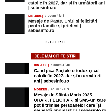
catolic în 2027, dar și în următorii ani
| sebesinfo.ro
acum 4 luni
DIN JUDEȚ
Mesaje de Paște. Urări și felicitări
pentru familie și prieteni |
sebesinfo.ro
PUBLICITATE
CELE MAI CITITE ȘTIRI
acum 4 luni
DIN JUDEȚ
Când pică Paștele ortodox și cel
catolic în 2027, dar și în următorii
ani | sebesinfo.ro
acum 12 luni
MONDEN
Mesaje de Sfânta Maria 2025.
URĂRI, FELICITĂRI și SMS-uri care
pot fi trimise persoanelor care își
serbează onomastica | sebesinfo.ro