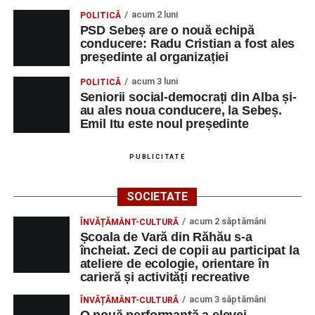
acum 2 luni
POLITICĂ
PSD Sebeș are o nouă echipă
conducere: Radu Cristian a fost ales
președinte al organizației
acum 3 luni
POLITICĂ
Seniorii social-democrați din Alba și-
au ales noua conducere, la Sebeș.
Emil Itu este noul președinte
PUBLICITATE
SOCIETATE
acum 2 săptămâni
ÎNVĂȚĂMÂNT-CULTURĂ
Școala de Vară din Răhău s-a
încheiat. Zeci de copii au participat la
ateliere de ecologie, orientare în
carieră și activități recreative
acum 3 săptămâni
ÎNVĂȚĂMÂNT-CULTURĂ
O nouă performanță a elevei