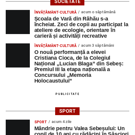
SOCIETATE
îndulcit, un vin de-ai bea, HRISTOS va Învia!”
acum o săptămână
ÎNVĂȚĂMÂNT-CULTURĂ
Școala de Vară din Răhău s-a
„Iepuraşul mustăcios, e de Paşte norocos. Nu-ţi lasă
Facebook
Messenger
WhatsApp
Twitter/X
Email
încheiat. Zeci de copii au participat la
cadou în ghete, are el alte secrete: pască, oul înroşit,
ateliere de ecologie, orientare în
cozonacul, mielul fript şi un Paşte fericit!”
carieră și activități recreative
acum 3 săptămâni
Care sunt cele mai amuzante
ÎNVĂȚĂMÂNT-CULTURĂ
O nouă performanță a elevei
mesaje de Paștele 2026
Cristiana Cioca, de la Colegiul
Național „Lucian Blaga” din Sebeș:
Premiul III la etapa națională a
„16 iepuraşi: opt se spionează, cinci sunt la somnic şi
Concursului „Memoria
frumos visează. Doi mai albiori dau cadouri de sărbători.
Holocaustului”
Iar ultimul a citit: un nou Paşte fericit!”
PUBLICITATE
„Mai bine dau mesaje de Paşte decât să fac minute
adiţionale. Mi-am dat salariul ca să umplu masa de
SPORT
bucate tradiţionale”
acum 4 zile
SPORT
„Un iepuraş cu boticul alb, a venit la voi în prag. Să vă
Mândrie pentru Valea Sebeșului: Un
aducă oul roşu, care să vă umple coşul. Hristos a înviat!”
copil de 10 ani cu rădăcini în Săsciori