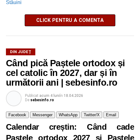
Stăuini
CLICK PENTRU A COMENTA
DIN JUDEȚ
Când pică Paștele ortodox și
cel catolic în 2027, dar și în
următorii ani | sebesinfo.ro
Publicat
acum 4 luni
în
18.04.2026
De
sebesinfo.ro
Facebook
Messenger
WhatsApp
Twitter/X
Email
Calendar creștin: Când cade
Pastele ortodox 2027 și Paștele