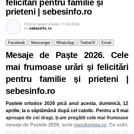
felicitări pentru familie și
ebraic), sărbătoarea va fi mutată în duminica următoare.
prieteni | sebesinfo.ro
Sărbătoarea Paştelui este momentul în care prăznuim
“omorârea morţii, sfărâmarea iadului şi începătura altei
Publicat
acum 4 luni
în
11.04.2026
De
sebesinfo.ro
vieţi veşnice şi săltând îl lăudam pe Mântuitorul, pe cel
unul binecuvântat şi preamărit, Dumnezeul părinţilor
Facebook
Messenger
WhatsApp
Twitter/X
Email
noştri”. Ca acest lucru să se întâmple cu adevărat şi în noi
Mesaje de Paște 2026. Cele
este nevoie ca sa zicem “fraţilor şi celor ce ne urăsc pe
noi şi să iertăm toate pentru Înviere şi aşa să strigam:
mai frumoase urări și felicitări
Hristos a înviat din morţi cu moartea pe moarte călcând şi
celor din morminte viaţă dăruindu-le”
pentru familie și prieteni |
Când este Paștele ortodox și Paștele
sebesinfo.ro
catolic în următorii ani: 2026, 2027, 2028,
Paștele ortodox 2026 pică anul acesta, duminică, 12
2029, 2030
aprilie, la o săptămână după cel catolic. Pentru a fi mai
aproape de cei dragi, ți-am pregătit cele mai frumoase
CÂND SE VA SĂRBĂTORII PASTELE
mesaje de Paștele 2026, scrie
ziarulunirea.ro
. Ce urări,
2026 și în următorii ani:
mesaje și felicitări să trimiți familiei și prietenilor de