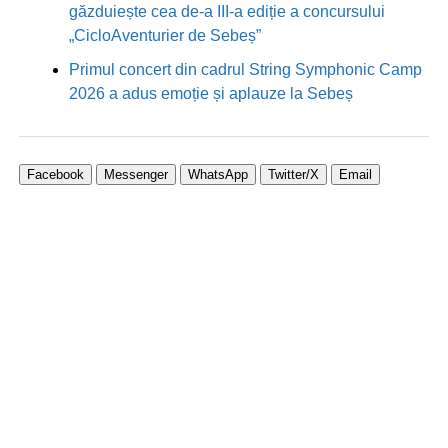
găzduiește cea de-a III-a ediție a concursului
„CicloAventurier de Sebeș”
Primul concert din cadrul String Symphonic Camp
2026 a adus emoție și aplauze la Sebeș
Facebook
Messenger
WhatsApp
Twitter/X
Email