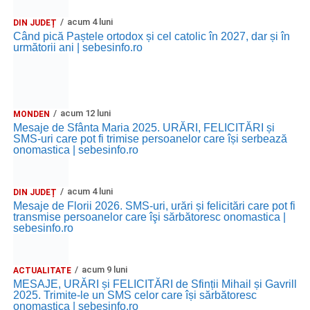
„Copacii care cresc, florile care înfloresc și păsările care
acum 4 luni
DIN JUDEȚ
cântă suav îmi şoptesc că Paștele e aici și îți doresc multă
Când pică Paștele ortodox și cel catolic în 2027, dar și în
următorii ani | sebesinfo.ro
căldură în suflet, presărată cu fericire! Paște fericit!”
„Iisus a venit pe lume pentru a ne dărui viață, astfel încât
fiecare dintre noi să se bucure de clipele de trăire de pe
acum 12 luni
pământ și de veșnicia din în ceruri. Un Paște fericit!”
MONDEN
Mesaje de Sfânta Maria 2025. URĂRI, FELICITĂRI și
SMS-uri care pot fi trimise persoanelor care își serbează
„Fie ca Sfintele Sărbători să ne facă viaţa mai frumoasă,
onomastica | sebesinfo.ro
casa mai bogată şi masa îmbelșugată. Fie că Învierea
Mântuitorului să ne facă să aducem lumină, căldură şi
acum 4 luni
DIN JUDEȚ
iubire în suflet”
Mesaje de Florii 2026. SMS-uri, urări și felicitări care pot fi
transmise persoanelor care îşi sărbătoresc onomastica |
„În noaptea învierii, când clopotele bat, eu îţi doresc din
sebesinfo.ro
suflet «Hristos a înviat!»”
acum 9 luni
ACTUALITATE
„Cu lumânări aprinse şi sufletul curat să spunem
MESAJE, URĂRI și FELICITĂRI de Sfinții Mihail și Gavrill
împreună HRISTOS A ÎNVIAT!”
2025. Trimite-le un SMS celor care își sărbătoresc
onomastica | sebesinfo.ro