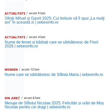
„Fie ca sfânta sărbătoare a învierii Domnului să vă aducă
cele patru taine divine: încredere, lumină, iubire, speranţă.
acum 9 luni
ACTUALITATE
Un Paște fericit!”
Sfinții Mihail și Gavril 2025: Cui trebuie să îi spui „La mulţi
ani” în această zi | sebesinfo.ro
„Învierea Domnului să-ți aducă în suflet bucurie și iubire.
Paște fericit, alături de cei dragi!”
acum 4 luni
ACTUALITATE
Nume de femei și bărbați care se sărbătoresc de Florii
„Dumnezeu să vă dea un curcubeu la fiecare furtună, un
2026 | sebesinfo.ro
zâmbet la fiecare lacrimă, o binecuvântare la fiecare pas,
o promisiune la fiecare grijă și un răspuns la fiecare
întrebare!”
acum 12 luni
MONDEN
„Să te protejeze îngerii, tristeţea să o uiţi, bunăstarea să te
Nume care se sărbătoresc de Sfânta Maria | sebesinfo.ro
înconjoare, și Dumnezeu să te binecuvânteze mereu.
Paște Fericit!”
Ce mesaje creștine sunt potrivite
acum 8 luni
DIN JUDEȚ
de Paşte
Mesaje de Sfântul Nicolae 2025. Felicitări și urări de Moș
Nicolae pentru cei dragi | sebesinfo.ro