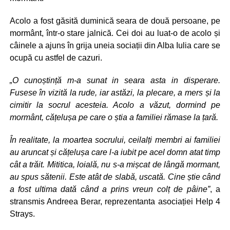
Acolo a fost găsită duminică seara de două persoane, pe
mormânt, într-o stare jalnică. Cei doi au luat-o de acolo și
câinele a ajuns în grija uneia sociații din Alba Iulia care se
ocupă cu astfel de cazuri.
„O cunoștință m-a sunat in seara asta in disperare.
Fusese în vizită la rude, iar astăzi, la plecare, a mers și la
cimitir la socrul acesteia. Acolo a văzut, dormind pe
mormânt, cățelușa pe care o știa a familiei rămase la țară.
În realitate, la moartea socrului, ceilalți membri ai familiei
au aruncat și cățelușa care l-a iubit pe acel domn atat timp
cât a trăit. Mititica, loială, nu s-a mișcat de lângă mormant,
au spus sătenii. Este atât de slabă, uscată. Cine știe când
a fost ultima dată când a prins vreun colț de pâine”
, a
stransmis Andreea Berar, reprezentanta asociației Help 4
Strays.