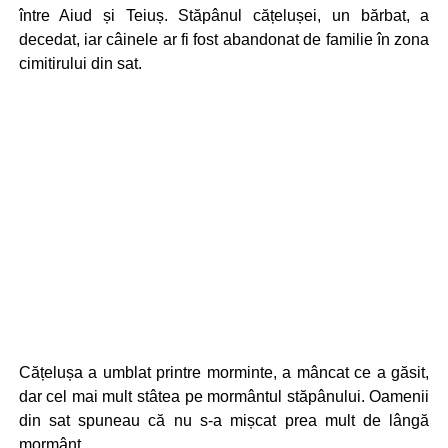
între Aiud și Teiuș. Stăpânul cățelușei, un bărbat, a
decedat, iar câinele ar fi fost abandonat de familie în zona
cimitirului din sat.
Cățelușa a umblat printre morminte, a mâncat ce a găsit,
dar cel mai mult stâtea pe mormântul stăpânului. Oamenii
din sat spuneau că nu s-a mișcat prea mult de lângă
mormânt.