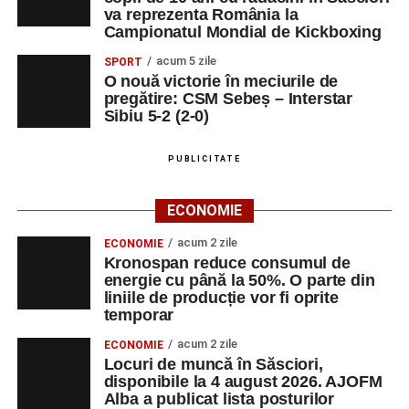
va reprezenta România la
Campionatul Mondial de Kickboxing
„Azi, în zi de sărbătoare, să coboare liniştea şi pacea.
Minunea Învierii lui Iisus să dăinuie în inimile voastre, să
acum 5 zile
SPORT
vă lumineze viaţa şi să vă aducă renaşterea credinţei,
O nouă victorie în meciurile de
pregătire: CSM Sebeș – Interstar
speranţei şi bucuriei cu bunătate şi căldură în suflet.
Sibiu 5-2 (2-0)
Hristos a înviat!”
„Iepuraşul mustăcios, şi-a luat ciorapii pe dos şi mi-a zis
PUBLICITATE
în două şoapte, să-ţi dau un MESAJ DE PAŞTE”
ECONOMIE
„Iepuraşi nenumăraţi/ Să îţi sară buclucaş/ Drept pe
acum 2 zile
ECONOMIE
covoraş”
Kronospan reduce consumul de
energie cu până la 50%. O parte din
„Anul acesta nu mai există sponsorizări așa că îți aduc
liniile de producție vor fi oprite
doar urări de fericire, sănătate, veselie și multă iubire.
temporar
Semnat: Iepurașul!”
acum 2 zile
ECONOMIE
Locuri de muncă în Săsciori,
„Un iepuraș tare drăgălaș… a ieșit în cale… cu viteză
disponibile la 4 august 2026. AJOFM
mare… și-ți urează neîncetat… să ai Paște Minunat… și
Alba a publicat lista posturilor