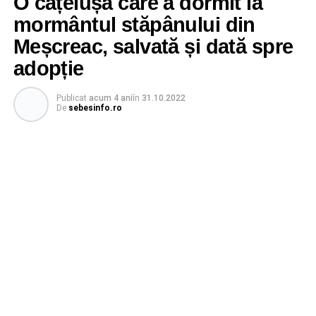
O cățelușă care a dormit la
mormântul stăpânului din
Meșcreac, salvată și dată spre
adopție
Publicat
acum 4 ani
în
31.10.2022
De
sebesinfo.ro