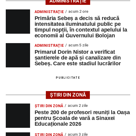
Când cade Paştele Catolic între anii
2020-
ADMINISTRAȚIE
2030
acum 2 ore
ADMINISTRAȚIE
Primăria Sebeș a decis să reducă
Paștele Catolic 2020 – 12 aprilie
intensitatea iluminatului public pe
Paștele Catolic 2021 – 4 aprilie
timpul nopții, în contextul apelului la
Paștele Catolic 2022 – 17 aprilie
economii al Guvernului Bolojan
Paștele Catolic 2023 – 9 aprilie
acum 5 zile
ADMINISTRAȚIE
Paștele Catolic 2024 – 31 martie
Primarul Dorin Nistor a verificat
Paștele Catolic 2025 – 20 aprilie
șantierele de apă și canalizare din
Paștele Catolic 2026 – 5 aprilie
Sebeș. Care este stadiul lucrărilor
Paștele Catolic 2027 – 28 martie
Paștele Catolic 2028 – 16 aprilie
PUBLICITATE
Paștele Catolic 2029 – 1 aprilie
Paștele Catolic 2030 – 21 aprilie
ȘTIRI DIN ZONĂ
Sărbătoarea Paştelui este momentul în care prăznuim
“omorârea morţii, sfărâmarea iadului şi începătura altei
acum 2 zile
ȘTIRI DIN ZONĂ
Peste 200 de profesori reuniți la Oașa
vieţi veşnice şi săltând îl lăudam pe Mântuitorul, pe cel
pentru Școala de vară a Sinaxei
unul binecuvântat şi preamărit, Dumnezeul părinţilor
Educaționale 2026
noştri”. Ca acest lucru să se întâmple cu adevărat şi în noi
acum 3 zile
este nevoie ca sa zicem “fraţilor şi celor ce ne urăsc pe
ȘTIRI DIN ZONĂ