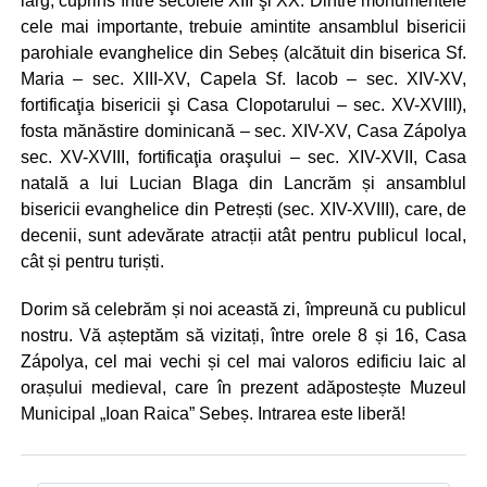
larg, cuprins între secolele XIII şi XX. Dintre monumentele
cele mai importante, trebuie amintite ansamblul bisericii
parohiale evanghelice din Sebeș (alcătuit din biserica Sf.
Maria – sec. XIII-XV, Capela Sf. Iacob – sec. XIV-XV,
fortificaţia bisericii şi Casa Clopotarului – sec. XV-XVIII),
fosta mănăstire dominicană – sec. XIV-XV, Casa Zápolya
sec. XV-XVIII, fortificaţia oraşului – sec. XIV-XVII, Casa
natală a lui Lucian Blaga din Lancrăm și ansamblul
bisericii evanghelice din Petrești (sec. XIV-XVIII), care, de
decenii, sunt adevărate atracții atât pentru publicul local,
cât și pentru turiști.
Dorim să celebrăm și noi această zi, împreună cu publicul
nostru. Vă așteptăm să vizitați, între orele 8 și 16, Casa
Zápolya, cel mai vechi și cel mai valoros edificiu laic al
orașului medieval, care în prezent adăpostește Muzeul
Municipal „Ioan Raica” Sebeș. Intrarea este liberă!