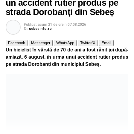
un accident rutier produs pe
strada Dorobanți din Sebeș
Publicat
acum 21 de ore
în
07.08.2026
De
sebesinfo.ro
Facebook
Messenger
WhatsApp
Twitter/X
Email
Un biciclist în vârstă de 70 de ani a fost rănit joi după-
amiază, 6 august, în urma unui accident rutier produs
pe strada Dorobanți din municipiul Sebeș.