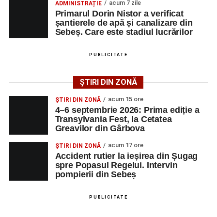
acum 7 zile
ADMINISTRAȚIE
vals și tango din Piața Primăriei, dar și concertul de rock
Primarul Dorin Nistor a verificat
simfonic susținut în Grădina Muzeului Municipal „Ioan
șantierele de apă și canalizare din
Raica”, sub bagheta dirijorului
Remus Grama
, alături de
Sebeș. Care este stadiul lucrărilor
muzicieni români de prestigiu.
PUBLICITATE
Și în acest an, pe scenă vor urca atât artiști consacrați, cât
și interpreți originari din Sebeș, care și-au construit
ȘTIRI DIN ZONĂ
cariere de succes în țară și în străinătate.
acum 15 ore
ȘTIRI DIN ZONĂ
Festivalul include și o componentă cinematografică
4–6 septembrie 2026: Prima ediție a
Transylvania Fest, la Cetatea
importantă. Publicul va putea urmări mai multe producții
Greavilor din Gârbova
realizate cu implicarea producătoarei
Gabi Suciu
,
originară din Sebeș, prezentă de-a lungul timpului la
acum 17 ore
ȘTIRI DIN ZONĂ
unele dintre cele mai importante festivaluri europene de
Accident rutier la ieșirea din Șugag
spre Popasul Regelui. Intervin
film.
pompierii din Sebeș
Un alt moment așteptat este show-ul susținut de
DJ
Phantom (Edy Schneider)
care va oferi un spectacol de
PUBLICITATE
muzică electronică și un impresionant show de lasere în