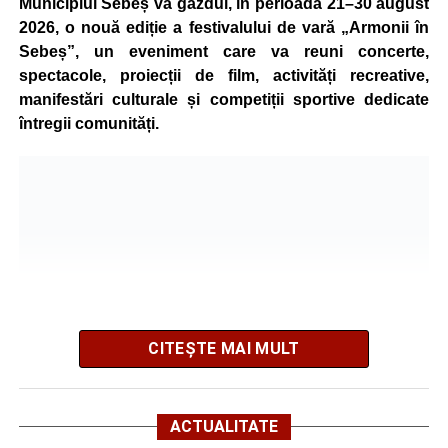
Municipiul Sebeș va găzdui, în perioada 21–30 august
accidentul.
2026, o nouă ediție a festivalului de vară „Armonii în
Sebeș”, un eveniment care va reuni concerte,
spectacole, proiecții de film, activități recreative,
Adaugă-ne ca sursă preferată
manifestări culturale și competiții sportive dedicate
întregii comunități.
Urmărește-ne pe Google News
Ultimele știri din Sebeș
4–6 septembrie 2026: Prima ediție a Transylvania
Fest, la Cetatea Greavilor din Gârbova
Accident rutier la ieșirea din Șugag spre Popasul
Regelui. Intervin pompierii din Sebeș
CITEȘTE MAI MULT
Biciclist de 70 de ani, rănit într-un accident rutier
produs pe strada Dorobanți din Sebeș
Organizatorii au pregătit un program variat, care îmbină
ACTUALITATE
cultura locală cu muzica, artele vizuale, cinematografia,