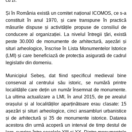
cu zi.
Și în România există un comitet național ICOMOS, ce s-a
constituit în anul 1970, și care transpune în practică
măsurile dispuse și activitățile propuse de consiliul de
conducere al organizației. La nivelul întregii țări, există
peste 30.000 de monumente de arhitectură, așezări și
situri arheologice, înscrise în Lista Monumentelor Istorice
(LMI) și care beneficiază de protecția asigurată de cadrul
legislativ din domeniu.
Municipiul Sebeș, dat fiind specificul medieval bine
conservat al centrului său istoric, se numără printre
localitățile care dețin un număr însemnat de monumente.
La ultima actualizare a LMI, în anul 2015, de pe arealul
orașului și al localităților aparținătoare erau clasate: 15
așezări și situri arheologice, cinci ansambluri urbanistice
și de arhitectură și 35 de monumente istorice. Datarea
acestora din urmă acoperă un interval de timp destul de