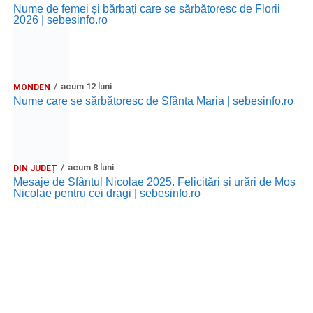
Nume de femei și bărbați care se sărbătoresc de Florii
2026 | sebesinfo.ro
Ora 20.30
– Parcul Tineretului: proiecția filmului pentru
copii
„Străjerii Deltei”
(România, 2021), film de familie și
aventură, AG.
acum 12 luni
MONDEN
JOI, 27 AUGUST 2026
Nume care se sărbătoresc de Sfânta Maria | sebesinfo.ro
Grădina Muzeului Municipal „Ioan
Raica” Sebeș
acum 8 luni
DIN JUDEȚ
Ora 19.00
–
Sărbătoarea Seniorilor
– festivitatea de
Mesaje de Sfântul Nicolae 2025. Felicitări și urări de Moș
Nicolae pentru cei dragi | sebesinfo.ro
premiere a cuplurilor care aniversează 50 de ani de
căsătorie.
Recital muzical:
Carmen Rădulescu Oprea
.
VINERI, 28 AUGUST 2026