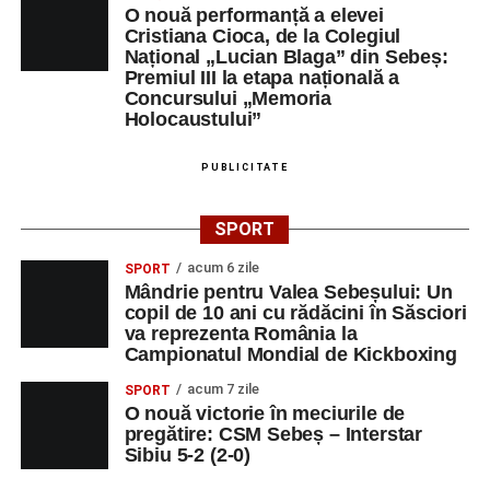
O nouă performanță a elevei
Orele 17.00–20.00
– Antrenamente libere pe traseul de
Cristiana Cioca, de la Colegiul
Național „Lucian Blaga” din Sebeș:
concurs.
Premiul III la etapa națională a
Concursului „Memoria
Centrul Cultural „Lucian Blaga”
Holocaustului”
Sebeș – Sala de spectacole
PUBLICITATE
Ora 19.00
– Proiecție cinematografică:
„Unde merg
elefanții”
(România, 2023), black comedy, în regia lui
SPORT
Gabi Virginia Șarga și Cătălin Rotaru, producător Gabi
acum 6 zile
Suciu.
SPORT
Mândrie pentru Valea Sebeșului: Un
copil de 10 ani cu rădăcini în Săsciori
DUMINICĂ, 23 AUGUST 2026
va reprezenta România la
Campionatul Mondial de Kickboxing
Râpa Roșie
acum 7 zile
SPORT
O nouă victorie în meciurile de
Ora 10.00
–
„Cicloaventurier de Sebeș”
– startul oficial
pregătire: CSM Sebeș – Interstar
al competiției MTB pentru copii.
Sibiu 5-2 (2-0)