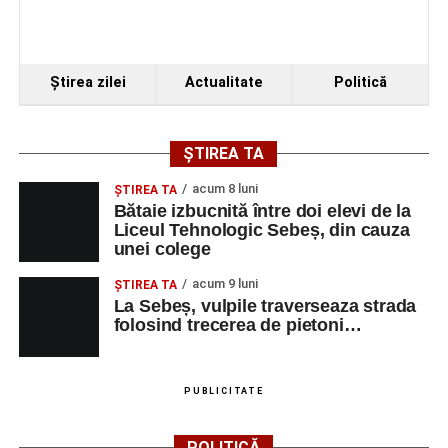
VINERI, 21 AUGUST 2026
Piața Primăriei
Ştirea zilei
Actualitate
Politică
Ora 19.00
–
Spectacol de vals și tango „Armonii în
pași de dans”
ȘTIREA TA
Solistă:
Iulia Merca
(Opera Națională Română Cluj-
Napoca).
acum 8 luni
ŞTIREA TA
Bătaie izbucnită între doi elevi de la
Acompaniază
Cluj Tango Orchestra
:
Liceul Tehnologic Sebeș, din cauza
unei colege
Irina Indrei – pian
acum 9 luni
ŞTIREA TA
La Sebeș, vulpile traverseaza strada
Robert Indrei – bandoneon
folosind trecerea de pietoni…
Milena Vădan – vioară
Emanuel Elcean – contrabas
PUBLICITATE
Adrian Lup – violoncel
POLITICĂ