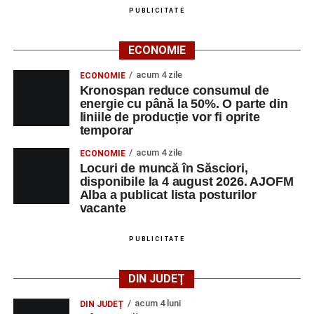
LUNI, 24 AUGUST 2026
PUBLICITATE
Casa Fanfarei din Petrești
ECONOMIE
Ora 18.00
– Activități recreative pentru copii, susținute de
acum 4 zile
ECONOMIE
trupele de teatru
„Gepetto”
și
„Pied Piper”
.
Kronospan reduce consumul de
energie cu până la 50%. O parte din
liniile de producție vor fi oprite
Ora 19.00
–
Seară cu tradiții săsești
, cu participarea:
temporar
Fanfarei din Petrești;
acum 4 zile
ECONOMIE
Locuri de muncă în Săsciori,
Trupei de Dansuri Săsești;
disponibile la 4 august 2026. AJOFM
Alba a publicat lista posturilor
Alexandrei Pamfilie;
vacante
Alfred Dahinten.
PUBLICITATE
Ora 20.30
– Proiecție cinematografică:
„Napoli – New
York”
(Italia, 2024), film de familie, AP12, după o poveste
DIN JUDEȚ
de Federico Fellini și Tullio Pinelli.
acum 4 luni
DIN JUDEȚ