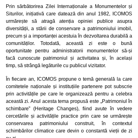
Prin sărbătorirea Zilei Internaționale a Monumentelor și
Siturilor, inițiativă care datează din anul 1982, ICOMOS
urmărește să atragă atenția opiniei publice asupra
diversității, a stării de conservare a patrimoniului imobil,
precum și a importanței acestuia în dezvoltarea durabilă a
comunităților. Totodată, această zi este o bună
oportunitate pentru administratorii monumentelor să-și
facă cunoscute patrimoniul și activitatea și, în același
timp, să strângă legăturile cu publicul vizitator.
În fiecare an, ICOMOS propune o temă generală la care
comitetele naționale și instituțiile partenere pot subscrie
prin activitățile pe care le organizează pentru a celebra
această zi. Anul acesta tema propusă este „Patrimoniul în
schimbare” (Heritage Changes), fiind avute în vedere
cercetările și activitățile practice prin care se urmărește
conservarea patrimoniului construit, în contextul
schimbărilor climatice care devin o constantă vieții de zi