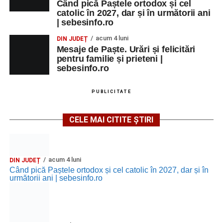
MARȚI, 25 AUGUST 2026
Când pică Paștele ortodox și cel
catolic în 2027, dar și în următorii ani
| sebesinfo.ro
Grădina Muzeului Municipal „Ioan
acum 4 luni
DIN JUDEȚ
Raica” Sebeș
Mesaje de Paște. Urări și felicitări
pentru familie și prieteni |
Ora 18.00
–
„Armonia artelor”
– salon literar și întâlnire
sebesinfo.ro
cu artele plastice, organizat alături de artiști locali.
PUBLICITATE
Ora 20.30
– Proiecție cinematografică:
„Primavera”
(Italia, 2025), dramă inspirată de povestea nașterii operei
CELE MAI CITITE ȘTIRI
„Anotimpurile”
de Antonio Vivaldi (rating N-15).
MIERCURI, 26 AUGUST 2026
acum 4 luni
DIN JUDEȚ
Când pică Paștele ortodox și cel catolic în 2027, dar și în
Copiii în armonia orașului
următorii ani | sebesinfo.ro
Ora 10.00
– Școala din Răhău: activități recreative pentru
copii.