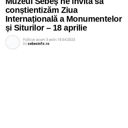
Muzeul Sebeș ne invită să
conștientizăm Ziua
Internațională a Monumentelor
și Siturilor – 18 aprilie
Publicat
acum 3 ani
în
18.04.2023
De
sebesinfo.ro