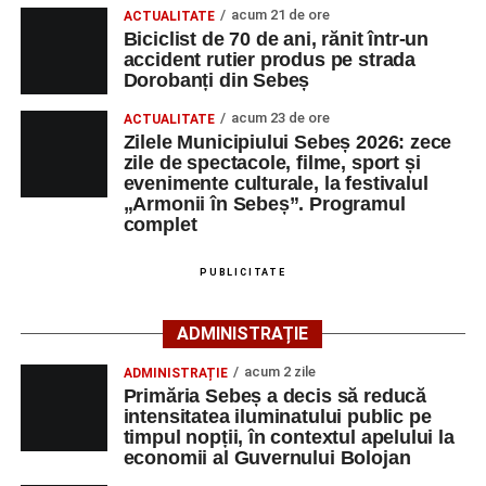
acum 21 de ore
ACTUALITATE
dansul și sportul, oferind activități pentru toate categoriile
Facebook
Messenger
WhatsApp
Twitter/X
Email
Biciclist de 70 de ani, rănit într-un
de vârstă.
accident rutier produs pe strada
Dorobanți din Sebeș
Pentru copii și tineri, festivalul propune jocuri și activități
acum 23 de ore
recreative în mai multe zone ale municipiului – Răhău,
ACTUALITATE
Zilele Municipiului Sebeș 2026: zece
cartierul „Mihail Kogălniceanu”, Petrești și Parcul
zile de spectacole, filme, sport și
Tineretului. Programul include spectacole pentru cei mici,
evenimente culturale, la festivalul
proiecții de film, petrecerea cu spumă și cea de-a treia
„Armonii în Sebeș”. Programul
complet
ediție a concursului MTB
„Cicloaventurier de Sebeș”
,
care se va desfășura la Râpa Roșie.
PUBLICITATE
Publicul adult va avea la dispoziție o serie de evenimente
culturale, printre care proiecții cinematografice, întâlniri cu
ADMINISTRAȚIE
artiști locali și salonul literar
„Armonia artelor”
.
acum 2 zile
ADMINISTRAȚIE
Festivalul va cuprinde și o seară dedicată tradițiilor
Primăria Sebeș a decis să reducă
săsești, precum și un spectacol folcloric organizat în
intensitatea iluminatului public pe
memoria interpretului Felician Fărcașiu.
timpul nopții, în contextul apelului la
economii al Guvernului Bolojan
Printre momentele de atracție se numără spectacolul de