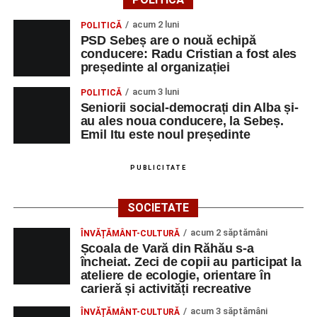
Dansatori:
Ioana Lascu și Horia Călin Pop
,
Raluca și
Vlad Dordea
.
acum 2 luni
POLITICĂ
PSD Sebeș are o nouă echipă
Piața Primăriei
conducere: Radu Cristian a fost ales
președinte al organizației
Orele 17.00–20.00
– Punct oficial de înscrieri și informații
acum 3 luni
POLITICĂ
(Race Office) pentru competiția
„Cicloaventurier de
Seniorii social-democrați din Alba și-
Sebeș”
.
au ales noua conducere, la Sebeș.
Emil Itu este noul președinte
SÂMBĂTĂ, 22 AUGUST 2026
PUBLICITATE
Platoul Centrului Cultural „Lucian
SOCIETATE
Blaga” Sebeș
acum 2 săptămâni
ÎNVĂȚĂMÂNT-CULTURĂ
Orele 10.00–20.00
– Punct oficial de înscrieri și informații
Școala de Vară din Răhău s-a
(Race Office) pentru competiția
„Cicloaventurier de
încheiat. Zeci de copii au participat la
Sebeș”
.
ateliere de ecologie, orientare în
carieră și activități recreative
Râpa Roșie
acum 3 săptămâni
ÎNVĂȚĂMÂNT-CULTURĂ