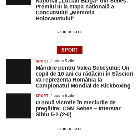
Național „Lucian Blaga” din Sebeș:
să revină la întrebările fundamentale despre valorile care
Premiul III la etapa națională a
stau la baza actului educațional și despre rolul
Concursului „Memoria
profesorului în formarea caracterului tinerilor.
Holocaustului”
Despre comunitatea Sinaxa Educațională
PUBLICITATE
Asociația
„Sinaxa Educațională”
este o comunitate de
SPORT
profesori, dedicată susținerii unei educații centrate pe
valorile creștin-ortodoxe și pe formarea caracterului
acum 5 zile
SPORT
Mândrie pentru Valea Sebeșului: Un
elevilor. Născută din experiența duhovnicească și
copil de 10 ani cu rădăcini în Săsciori
formativă a Mănăstirii Oașa, Sinaxa își propune să
va reprezenta România la
sprijine profesorii în regăsirea motivației interioare,
Campionatul Mondial de Kickboxing
oferindu-le nu doar instrumente metodice actuale, ci și
acum 6 zile
SPORT
contexte de sprijin reciproc, colaborare și reconectare la
O nouă victorie în meciurile de
vocația pedagogică autentică.
pregătire: CSM Sebeș – Interstar
Sibiu 5-2 (2-0)
PUBLICITATE
Adaugă-ne ca sursă preferată