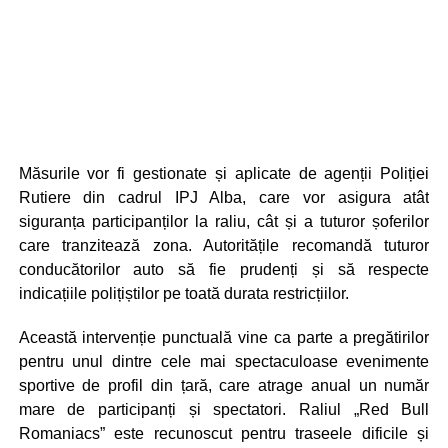
Măsurile vor fi gestionate și aplicate de agenții Poliției
Rutiere din cadrul IPJ Alba, care vor asigura atât
siguranța participanților la raliu, cât și a tuturor șoferilor
care tranzitează zona. Autoritățile recomandă tuturor
conducătorilor auto să fie prudenți și să respecte
indicațiile polițiștilor pe toată durata restricțiilor.
Această intervenție punctuală vine ca parte a pregătirilor
pentru unul dintre cele mai spectaculoase evenimente
sportive de profil din țară, care atrage anual un număr
mare de participanți și spectatori. Raliul „Red Bull
Romaniacs” este recunoscut pentru traseele dificile și