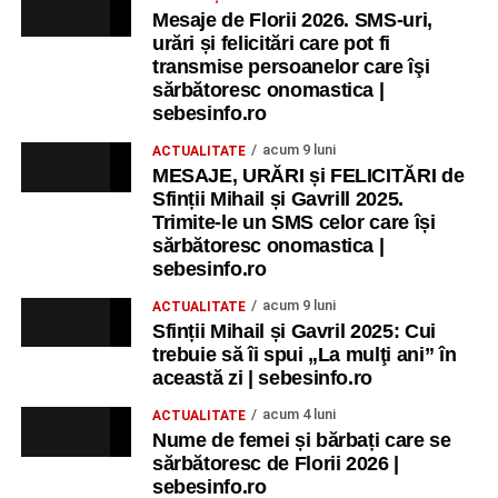
Mesaje de Florii 2026. SMS-uri,
urări și felicitări care pot fi
transmise persoanelor care îşi
sărbătoresc onomastica |
sebesinfo.ro
acum 9 luni
ACTUALITATE
MESAJE, URĂRI și FELICITĂRI de
Sfinții Mihail și Gavrill 2025.
Trimite-le un SMS celor care își
sărbătoresc onomastica |
sebesinfo.ro
acum 9 luni
ACTUALITATE
Sfinții Mihail și Gavril 2025: Cui
trebuie să îi spui „La mulţi ani” în
această zi | sebesinfo.ro
acum 4 luni
ACTUALITATE
Nume de femei și bărbați care se
sărbătoresc de Florii 2026 |
sebesinfo.ro