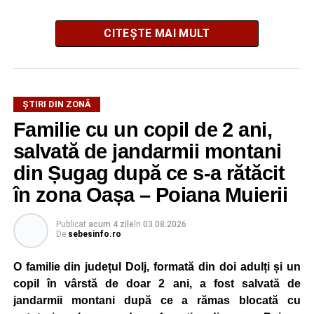
CITEȘTE MAI MULT
La ediția din acest an au participat peste 200 de cadre
ȘTIRI DIN ZONĂ
didactice din întreaga țară. Printre participanți s-au aflat
Familie cu un copil de 2 ani,
profesori debutanți, profesori cu experiență, inspectori
școlari, directori de școli, consilieri școlari, educatori și
salvată de jandarmii montani
învățători, reprezentând aproape toate disciplinele din
din Șugag după ce s-a rătăcit
sistemul de învățământ.
în zona Oașa – Poiana Muierii
Participare, consens și asumare în școală
Publicat
acum 4 zile
în
03.08.2026
De
sebesinfo.ro
Tema ediției din acest an a pornit de la convingerea că
școala românească dispune de una dintre cele mai
O familie din județul Dolj, formată din doi adulți și un
importante resurse: experiența profesorilor. Provocarea nu
copil în vârstă de doar 2 ani, a fost salvată de
este lipsa ideilor, ci identificarea unor contexte în care
jandarmii montani după ce a rămas blocată cu
acestea să poată fi ascultate, validate și transformate în