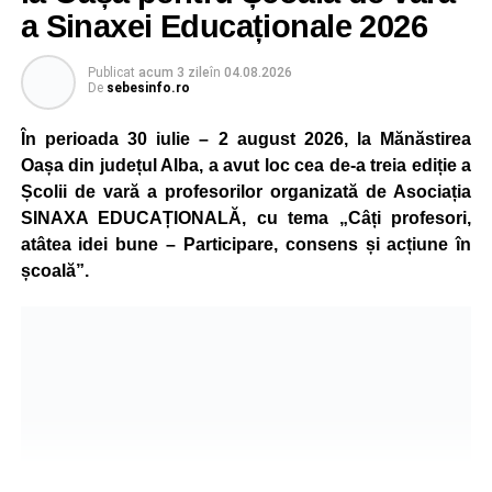
a Sinaxei Educaționale 2026
Publicat
acum 3 zile
în
04.08.2026
De
sebesinfo.ro
În perioada 30 iulie – 2 august 2026, la Mănăstirea
Oașa din județul Alba, a avut loc cea de-a treia ediție a
Școlii de vară a profesorilor organizată de Asociația
SINAXA EDUCAȚIONALĂ, cu tema „Câți profesori,
atâtea idei bune – Participare, consens și acțiune în
școală”.