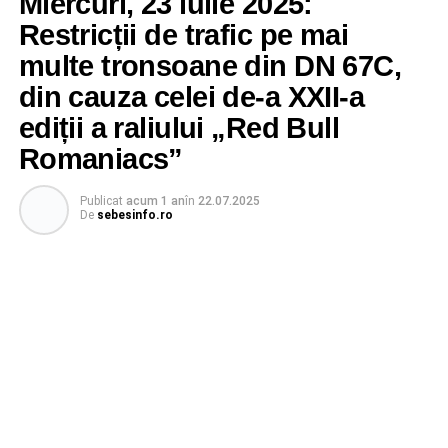
Miercuri, 23 iulie 2025:
Restricții de trafic pe mai
multe tronsoane din DN 67C,
din cauza celei de-a XXII-a
ediții a raliului „Red Bull
Romaniacs”
Publicat
acum 1 an
în
22.07.2025
De
sebesinfo.ro