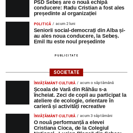
PSD Sebeș are o nouă echipă
conducere: Radu Cristian a fost ales
„O mare familie, o comunitate pentru trup, minte și suflet,
președinte al organizației
un mod de a lua o gură de aer într-un bombardament
acum 2 luni
POLITICĂ
informatic, mediatic și psihologic.”
(Prof. Boncea Niculina
Seniorii social-democrați din Alba și-
Maria)
au ales noua conducere, la Sebeș.
Emil Itu este noul președinte
„Voi merge acasă cu gândul că educația și nu numai are
la bază doi piloni: OMUL SFINȚEȘTE LOCUL și VORBA
PUBLICITATE
DULCE MULT ADUCE. De la elev până la părinte și mai
apoi în viața noastră, modul de adresare, tonul și gestica
SOCIETATE
sunt vitale.”
(Prof. Ciura Marinela)
acum o săptămână
ÎNVĂȚĂMÂNT-CULTURĂ
Privind spre ediția următoare
Școala de Vară din Răhău s-a
încheiat. Zeci de copii au participat la
În încheierea evenimentului, organizatorii au anunțat tema
ateliere de ecologie, orientare în
carieră și activități recreative
ediției din 2027, dedicată relației dintre caracter, valori și
educație. După trei ediții care au abordat comunicarea
acum 3 săptămâni
ÎNVĂȚĂMÂNT-CULTURĂ
didactică, dinamica diferențelor, participarea și luarea
O nouă performanță a elevei
Cristiana Cioca, de la Colegiul
deciziilor, comunitatea Sinaxa Educațională își propune