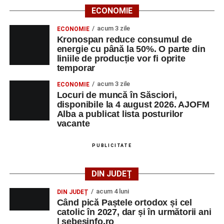
ECONOMIE
Urmărește-ne pe Google News
acum 3 zile
ECONOMIE
Kronospan reduce consumul de
Ultimele știri din Sebeș
energie cu până la 50%. O parte din
liniile de producție vor fi oprite
Primăria Sebeș a decis să reducă intensitatea
temporar
iluminatului public pe timpul nopții, în contextul
acum 3 zile
ECONOMIE
apelului la economii al Guvernului Bolojan
Locuri de muncă în Săsciori,
disponibile la 4 august 2026. AJOFM
Duminică, 23 august 2026, Râpa Roșie găzduiește
Alba a publicat lista posturilor
cea de-a III-a ediție a concursului „CicloAventurier
vacante
de Sebeș”
PUBLICITATE
Primul concert din cadrul String Symphonic Camp
2026 a adus emoție și aplauze la Sebeș
DIN JUDEȚ
acum 4 luni
DIN JUDEȚ
Când pică Paștele ortodox și cel
catolic în 2027, dar și în următorii ani
| sebesinfo.ro