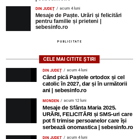
acum 4 luni
DIN JUDEȚ
Mesaje de Paște. Urări și felicitări
pentru familie și prieteni |
sebesinfo.ro
PUBLICITATE
CELE MAI CITITE ȘTIRI
acum 4 luni
DIN JUDEȚ
Când pică Paștele ortodox și cel
catolic în 2027, dar și în următorii
ani | sebesinfo.ro
acum 12 luni
MONDEN
Mesaje de Sfânta Maria 2025.
URĂRI, FELICITĂRI și SMS-uri care
pot fi trimise persoanelor care își
serbează onomastica | sebesinfo.ro
acum 4 luni
DIN JUDEȚ