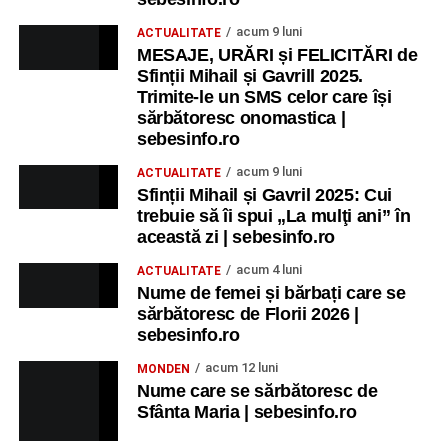
care au obținut rezultate remarcabile la examenele de
acum 9 luni
ACTUALITATE
Evaluare Națională și Bacalaureat.
MESAJE, URĂRI și FELICITĂRI de
Sfinții Mihail și Gavrill 2025.
Ora 19.00
– Parcul Tineretului:
Spectacol pentru copii și
Trimite-le un SMS celor care își
Spuma Party
.
sărbătoresc onomastica |
sebesinfo.ro
Participă:
acum 9 luni
ACTUALITATE
Sfinții Mihail și Gavril 2025: Cui
Alexandra Pamfilie și Școala de muzică
„DoReMi”
;
trebuie să îi spui „La mulţi ani” în
Ancuța Stănuș și grupul de folclor;
această zi | sebesinfo.ro
Trupa de Dansuri Săsești.
acum 4 luni
ACTUALITATE
Nume de femei și bărbați care se
Ora 20.30
– Parcul Tineretului: proiecția filmului pentru
sărbătoresc de Florii 2026 |
copii
„Străjerii Deltei”
(România, 2021), film de familie și
sebesinfo.ro
aventură, AG.
acum 12 luni
MONDEN
Nume care se sărbătoresc de
JOI, 27 AUGUST 2026
Sfânta Maria | sebesinfo.ro