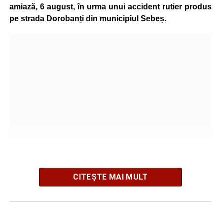
amiază, 6 august, în urma unui accident rutier produs
pe strada Dorobanți din municipiul Sebeș.
CITEȘTE MAI MULT
Potrivit informațiilor transmise de polițiști, în jurul orei
16:28, un șofer de 65 de ani, din comuna Daia Română,
aflat la volanul unui autoturism, l-ar fi acroșat pe biciclist.
În urma impactului, bărbatul a fost proiectat în două