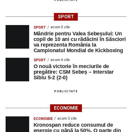
elefanții”
(România, 2023), black comedy, în regia lui
Gabi Virginia Șarga și Cătălin Rotaru, producător Gabi
SPORT
Suciu.
acum 5 zile
SPORT
Mândrie pentru Valea Sebeșului: Un
DUMINICĂ, 23 AUGUST 2026
copil de 10 ani cu rădăcini în Săsciori
va reprezenta România la
Râpa Roșie
Campionatul Mondial de Kickboxing
acum 6 zile
SPORT
Ora 10.00
–
„Cicloaventurier de Sebeș”
– startul oficial
O nouă victorie în meciurile de
al competiției MTB pentru copii.
pregătire: CSM Sebeș – Interstar
Sibiu 5-2 (2-0)
LUNI, 24 AUGUST 2026
PUBLICITATE
Casa Fanfarei din Petrești
ECONOMIE
Ora 18.00
– Activități recreative pentru copii, susținute de
trupele de teatru
„Gepetto”
și
„Pied Piper”
.
acum 3 zile
ECONOMIE
Kronospan reduce consumul de
Ora 19.00
–
Seară cu tradiții săsești
, cu participarea:
energie cu până la 50%. O parte din