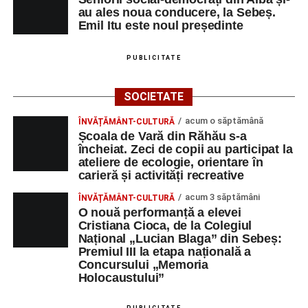
au ales noua conducere, la Sebeș.
SÂMBĂTĂ, 22 AUGUST 2026
Emil Itu este noul președinte
Platoul Centrului Cultural „Lucian
PUBLICITATE
Blaga” Sebeș
SOCIETATE
Orele 10.00–20.00
– Punct oficial de înscrieri și informații
acum o săptămână
ÎNVĂȚĂMÂNT-CULTURĂ
(Race Office) pentru competiția
„Cicloaventurier de
Școala de Vară din Răhău s-a
Sebeș”
.
încheiat. Zeci de copii au participat la
ateliere de ecologie, orientare în
Râpa Roșie
carieră și activități recreative
acum 3 săptămâni
ÎNVĂȚĂMÂNT-CULTURĂ
Orele 17.00–20.00
– Antrenamente libere pe traseul de
O nouă performanță a elevei
concurs.
Cristiana Cioca, de la Colegiul
Național „Lucian Blaga” din Sebeș:
Premiul III la etapa națională a
Centrul Cultural „Lucian Blaga”
Concursului „Memoria
Sebeș – Sala de spectacole
Holocaustului”
Ora 19.00
– Proiecție cinematografică:
„Unde merg
PUBLICITATE