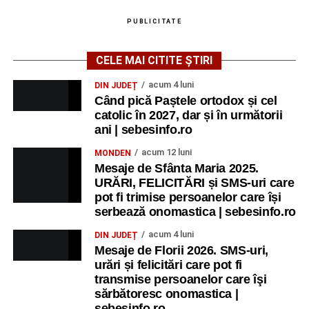
Ora 20.30
– Proiecție cinematografică:
„Primavera”
PUBLICITATE
(Italia, 2025), dramă inspirată de povestea nașterii operei
„Anotimpurile”
de Antonio Vivaldi (rating N-15).
CELE MAI CITITE ȘTIRI
MIERCURI, 26 AUGUST 2026
acum 4 luni
DIN JUDEȚ
Când pică Paștele ortodox și cel
catolic în 2027, dar și în următorii
Copiii în armonia orașului
ani | sebesinfo.ro
Ora 10.00
– Școala din Răhău: activități recreative pentru
acum 12 luni
MONDEN
copii.
Mesaje de Sfânta Maria 2025.
URĂRI, FELICITĂRI și SMS-uri care
Ora 11.00
– Curtea Școlii „M. Kogălniceanu”: activități
pot fi trimise persoanelor care își
recreative pentru copii.
serbează onomastica | sebesinfo.ro
acum 4 luni
DIN JUDEȚ
Ora 17.00
– Grădina Muzeului Municipal „Ioan Raica”
Mesaje de Florii 2026. SMS-uri,
Sebeș: încheierea Școlii de vară
„Curcubeul Prieteniei”
.
urări și felicitări care pot fi
transmise persoanelor care îşi
Ora 18.30
– Aula Primăriei Municipiului Sebeș:
sărbătoresc onomastica |
festivitatea de premiere a șefilor de promoție și a elevilor
sebesinfo.ro