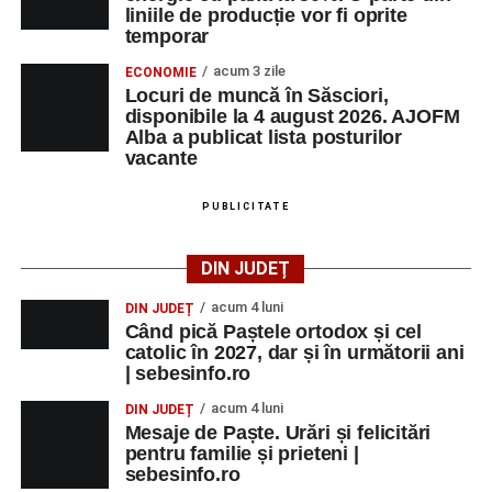
liniile de producție vor fi oprite
temporar
Fanfarei din Petrești;
acum 3 zile
ECONOMIE
Trupei de Dansuri Săsești;
Locuri de muncă în Săsciori,
disponibile la 4 august 2026. AJOFM
Alexandrei Pamfilie;
Alba a publicat lista posturilor
Alfred Dahinten.
vacante
Ora 20.30
– Proiecție cinematografică:
„Napoli – New
PUBLICITATE
York”
(Italia, 2024), film de familie, AP12, după o poveste
de Federico Fellini și Tullio Pinelli.
DIN JUDEȚ
MARȚI, 25 AUGUST 2026
acum 4 luni
DIN JUDEȚ
Când pică Paștele ortodox și cel
catolic în 2027, dar și în următorii ani
Grădina Muzeului Municipal „Ioan
| sebesinfo.ro
Raica” Sebeș
acum 4 luni
DIN JUDEȚ
Mesaje de Paște. Urări și felicitări
Ora 18.00
–
„Armonia artelor”
– salon literar și întâlnire
pentru familie și prieteni |
cu artele plastice, organizat alături de artiști locali.
sebesinfo.ro