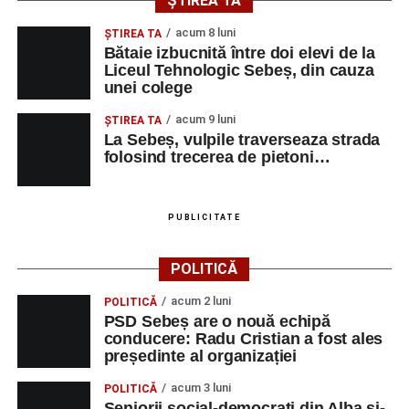
ȘTIREA TA
Napoca).
acum 8 luni
ŞTIREA TA
Acompaniază
Cluj Tango Orchestra
:
Bătaie izbucnită între doi elevi de la
Liceul Tehnologic Sebeș, din cauza
unei colege
Irina Indrei – pian
acum 9 luni
Robert Indrei – bandoneon
ŞTIREA TA
La Sebeș, vulpile traverseaza strada
Milena Vădan – vioară
folosind trecerea de pietoni…
Emanuel Elcean – contrabas
Adrian Lup – violoncel
PUBLICITATE
Dansatori:
Ioana Lascu și Horia Călin Pop
,
Raluca și
POLITICĂ
Vlad Dordea
.
acum 2 luni
POLITICĂ
Piața Primăriei
PSD Sebeș are o nouă echipă
conducere: Radu Cristian a fost ales
Orele 17.00–20.00
– Punct oficial de înscrieri și informații
președinte al organizației
(Race Office) pentru competiția
„Cicloaventurier de
acum 3 luni
POLITICĂ
Sebeș”
.
Seniorii social-democrați din Alba și-