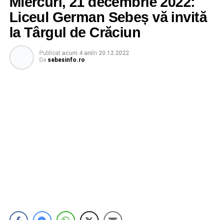
Miercuri, 21 decembrie 2022:
Liceul German Sebeș vă invită
la Târgul de Crăciun
Publicat
acum 4 ani
în
20.12.2022
De
sebesinfo.ro