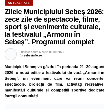
ACTUALITATE
autoturisme parcate regulamentar pe marginea drumului.
Zilele Municipiului Sebeș 2026:
Victima a suferit leziuni și a fost transportată la spital
zece zile de spectacole, filme,
pentru investigații și îngrijiri medicale.
sport și evenimente culturale,
la festivalul „Armonii în
Atât conducătorul auto, cât și biciclistul au fost testați cu
aparatul etilotest, rezultatele fiind negative.
Sebeș”. Programul complet
Polițiștii au deschis un dosar penal și continuă cercetările
Publicat
acum 6 ore
în
07.08.2026
pentru vătămare corporală din culpă, urmând să
De
sebesinfo.ro
stabilească toate împrejurările în care s-a produs
Municipiul Sebeș va găzdui, în perioada 21–30 august
accidentul.
2026, o nouă ediție a festivalului de vară „Armonii în
Sebeș”, un eveniment care va reuni concerte,
spectacole, proiecții de film, activități recreative,
Adaugă-ne ca sursă preferată
manifestări culturale și competiții sportive dedicate
întregii comunități.
Urmărește-ne pe Google News