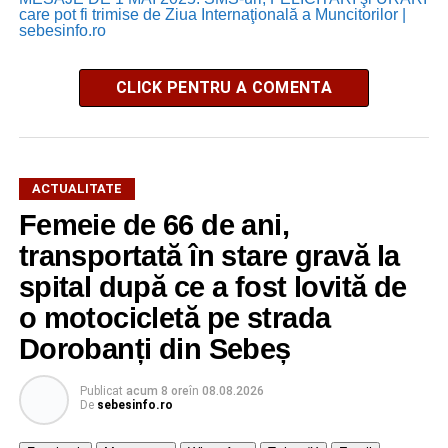
care pot fi trimise de Ziua Internaţională a Muncitorilor |
sebesinfo.ro
CLICK PENTRU A COMENTA
ACTUALITATE
Femeie de 66 de ani,
transportată în stare gravă la
spital după ce a fost lovită de
o motocicletă pe strada
Dorobanți din Sebeș
Publicat
acum 8 ore
în
08.08.2026
De
sebesinfo.ro