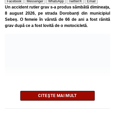
Facebook
Messenger
WhatsApp
Twitter/X
Email
Un accident rutier grav s-a produs sâmbătă dimineața,
8 august 2026, pe strada Dorobanți din municipiul
Sebeș. O femeie în vârstă de 66 de ani a fost rănită
grav după ce a fost lovită de o motocicletă.
CITEȘTE MAI MULT
Potrivit informațiilor transmise de polițiști, în jurul orei