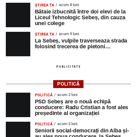
acum 8 luni
ŞTIREA TA
Bătaie izbucnită între doi elevi de la
Liceul Tehnologic Sebeș, din cauza
unei colege
acum 9 luni
ŞTIREA TA
La Sebeș, vulpile traverseaza strada
folosind trecerea de pietoni…
PUBLICITATE
POLITICĂ
acum 2 luni
POLITICĂ
PSD Sebeș are o nouă echipă
conducere: Radu Cristian a fost ales
președinte al organizației
acum 3 luni
POLITICĂ
Seniorii social-democrați din Alba și-
au ales noua conducere, la Sebeș.