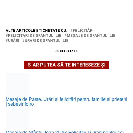
ALTE ARTICOLE ETICHETATE CU:
FELICITĂRI
FELICITARI DE SFANTUL ILIE
MESAJE DE SFANTUL ILIE
URĂRI
URARI DE SFANTUL ILIE
PUBLICITATE
S-AR PUTEA SĂ TE INTERESEZE ȘI
Mesaje de Paște. Urări și felicitări pentru familie și prieteni
| sebesinfo.ro
Mesaje de Sfântul Ioan 2026: Felicitări și urări pentru cei