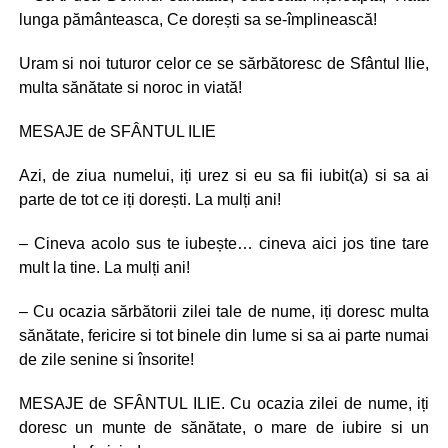
lunga pământeasca, Ce dorești sa se-împlinească!
Uram si noi tuturor celor ce se sărbătoresc de Sfântul Ilie,
multa sănătate si noroc in viată!
MESAJE de SFÂNTUL ILIE
Azi, de ziua numelui, iți urez si eu sa fii iubit(a) si sa ai
parte de tot ce iți dorești. La mulți ani!
– Cineva acolo sus te iubește… cineva aici jos tine tare
mult la tine. La mulți ani!
– Cu ocazia sărbătorii zilei tale de nume, iți doresc multa
sănătate, fericire si tot binele din lume si sa ai parte numai
de zile senine si însorite!
MESAJE de SFÂNTUL ILIE. Cu ocazia zilei de nume, iți
doresc un munte de sănătate, o mare de iubire si un