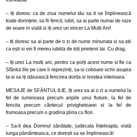
– Iți doresc ca de ziua numelui tău sa ti se împlinească
toate dorințele, sa fii fericit, iubit, sa ai parte numai de raze
de soare in viată si iți urez un sincer La Mulți Ani!
– Iți doresc sa ai parte de o zi de nume minunata si sa știi
ca ești si vei fi mereu iubit/a de toți prietenii tai. Cu drag,
– Iți urez La mulți ani, pentru ca porți acest nume si fie ca
Sfântul Ilie pe care li reprezinți, sa-si coboare ochii asupra
ta si sa iți dăruiască fericirea dorita si liniștea interioara.
MESAJE de SFÂNTUL ILIE. Iți urez sa ai o zi a numelui la
fel de luminoasa precum aripile unui fluture, la fel de
fericita precum cântecul privighetoarei si la fel de
frumoasa precum o gradina plina cu flori.
– Sa-ti dea Domnul sănătate, judecata înțeleapta, viată
lunga pământeasca, ce dorești sa se împlinească!