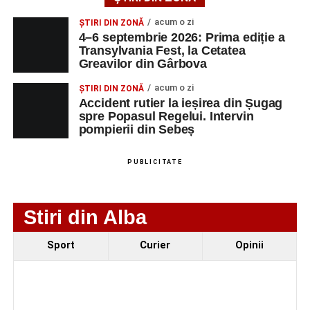
strada Dorobanți din Sebeș
acum o zi
ȘTIRI DIN ZONĂ
Accident pe strada Dorobanți din Sebeș: fermeie
4–6 septembrie 2026: Prima ediție a
de 66 de ani rănită grav, după ce a fost lovită de o
Transylvania Fest, la Cetatea
Greavilor din Gârbova
motocicletă
4–6 septembrie 2026: Prima ediție a Transylvania
acum o zi
ȘTIRI DIN ZONĂ
Accident rutier la ieșirea din Șugag
Fest, la Cetatea Greavilor din Gârbova
spre Popasul Regelui. Intervin
pompierii din Sebeș
Facebook
Messenger
WhatsApp
Twitter/X
Email
PUBLICITATE
Stiri din Alba
Sport
Curier
Opinii