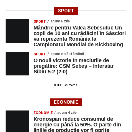
SPORT
acum 6 zile
SPORT
Mândrie pentru Valea Sebeșului: Un
copil de 10 ani cu rădăcini în Săsciori
va reprezenta România la
Campionatul Mondial de Kickboxing
acum o săptămână
SPORT
O nouă victorie în meciurile de
pregătire: CSM Sebeș – Interstar
Sibiu 5-2 (2-0)
PUBLICITATE
ECONOMIE
acum 4 zile
ECONOMIE
Kronospan reduce consumul de
energie cu până la 50%. O parte din
liniile de producție vor fi oprite