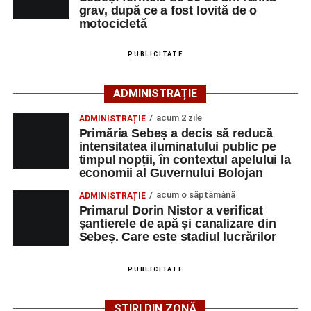
Polițiștii s-au deplasat la fața locului pentru efectuarea
Fest, la Cetatea Greavilor din Gârbova
grav, după ce a fost lovită de o
cercetărilor și stabilirea împrejurărilor exacte în care s-a
motocicletă
produs accidentul. De asemenea, aceștia acționează
pentru fluidizarea traficului rutier în zonă.
PUBLICITATE
Facebook
Messenger
WhatsApp
Twitter/X
Email
ACTUALIZARE:
„Victima, o persoană de sex feminin de
ADMINISTRAȚIE
66 ani, va fi transportată la UPU Alba Iulia”
, a mai
transmis ISU Alba.
acum 2 zile
ADMINISTRAȚIE
Primăria Sebeș a decis să reducă
intensitatea iluminatului public pe
timpul nopții, în contextul apelului la
economii al Guvernului Bolojan
Adaugă-ne ca sursă preferată
acum o săptămână
ADMINISTRAȚIE
Primarul Dorin Nistor a verificat
Urmărește-ne pe Google News
șantierele de apă și canalizare din
Sebeș. Care este stadiul lucrărilor
Ultimele știri din Sebeș
PUBLICITATE
Femeie de 66 de ani, transportată în stare gravă la
spital după ce a fost lovită de o motocicletă pe
ȘTIRI DIN ZONĂ