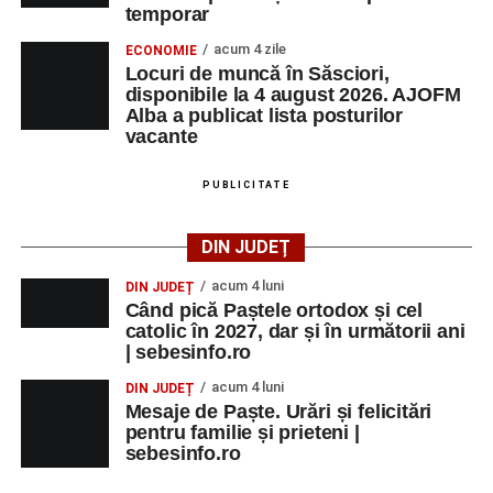
temporar
acum 4 zile
ECONOMIE
Locuri de muncă în Săsciori,
disponibile la 4 august 2026. AJOFM
Alba a publicat lista posturilor
vacante
PUBLICITATE
DIN JUDEȚ
acum 4 luni
DIN JUDEȚ
Când pică Paștele ortodox și cel
catolic în 2027, dar și în următorii ani
| sebesinfo.ro
acum 4 luni
DIN JUDEȚ
Mesaje de Paște. Urări și felicitări
pentru familie și prieteni |
sebesinfo.ro