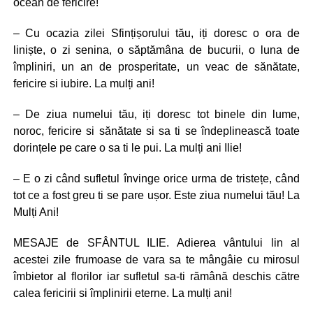
ocean de fericire!
– Cu ocazia zilei Sfințișorului tău, iți doresc o ora de
liniște, o zi senina, o săptămâna de bucurii, o luna de
împliniri, un an de prosperitate, un veac de sănătate,
fericire si iubire. La mulți ani!
– De ziua numelui tău, iți doresc tot binele din lume,
noroc, fericire si sănătate si sa ti se îndeplinească toate
dorințele pe care o sa ti le pui. La mulți ani Ilie!
– E o zi când sufletul învinge orice urma de tristețe, când
tot ce a fost greu ti se pare ușor. Este ziua numelui tău! La
Mulți Ani!
MESAJE de SFÂNTUL ILIE. Adierea vântului lin al
acestei zile frumoase de vara sa te mângâie cu mirosul
îmbietor al florilor iar sufletul sa-ti rămână deschis către
calea fericirii si împlinirii eterne. La mulți ani!