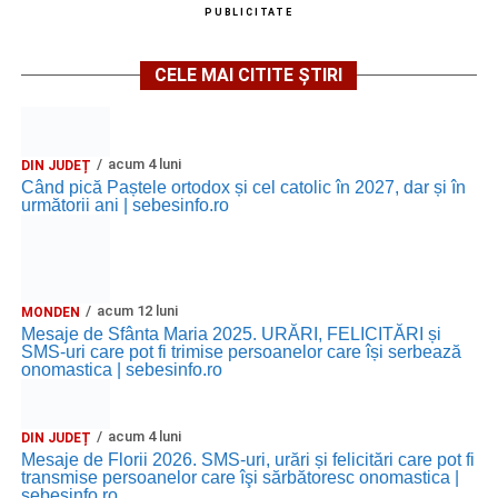
PUBLICITATE
CELE MAI CITITE ȘTIRI
acum 4 luni
DIN JUDEȚ
Când pică Paștele ortodox și cel catolic în 2027, dar și în
următorii ani | sebesinfo.ro
acum 12 luni
MONDEN
Mesaje de Sfânta Maria 2025. URĂRI, FELICITĂRI și
SMS-uri care pot fi trimise persoanelor care își serbează
onomastica | sebesinfo.ro
acum 4 luni
DIN JUDEȚ
Mesaje de Florii 2026. SMS-uri, urări și felicitări care pot fi
transmise persoanelor care îşi sărbătoresc onomastica |
sebesinfo.ro