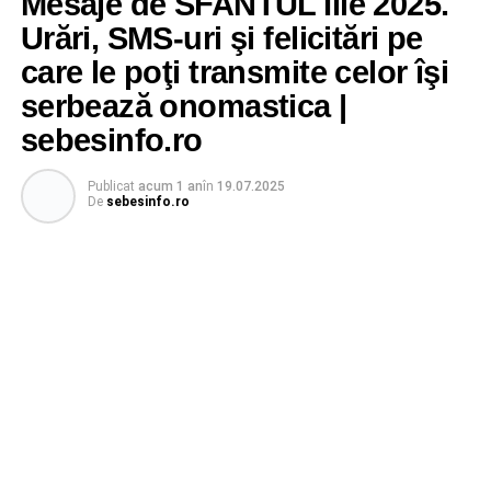
Mesaje de SFANTUL Ilie 2025.
Urări, SMS-uri şi felicitări pe
care le poţi transmite celor îşi
serbează onomastica |
sebesinfo.ro
Publicat
acum 1 an
în
19.07.2025
De
sebesinfo.ro