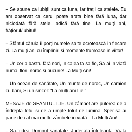
– Se spune ca iubiții sunt ca luna, iar frații ca stelele. Eu
am observat ca cerul poate arata bine fără luna, dar
niciodată fără stele, adică fără tine. La mulți ani,
frățiorul/iubitul!
– Sfântul căruia ii porți numele sa te ocrotească in fiecare
zi. La mulți ani cu împliniri si momente frumoase in viitor!
– Un cer albastru fără nori, in calea ta sa fie, Sa ai in viată
numai flori, noroc si bucurie! La Mulți Ani!
– Un ocean de sănătate, Un munte de noroc, Un camion
cu bani, Si un sincer: “La mulți ani Ilie!”
MESAJE de SFÂNTUL ILIE. Un zâmbet are puterea de a
îndrepta totul si de a umple totul de lumina. Sper sa ai
parte de cat mai multe zâmbete in viată…La Mulți Ani!
– Sa-ti dea Domnul sănătate, Judecata înțeleapta, Viată