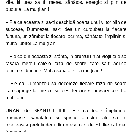
zile. Iți urez sa fii mereu sănătos, energic si plin de
bucurie. La mulți ani!
– Fie ca aceasta zi sa-ti deschidă poarta unui viitor plin de
succese, Dumnezeu sa-ti dea un curcubeu la fiecare
furtuna, un zâmbet la fiecare lacrima, sănătate, împliniri si
multa iubire! La mulți ani!
– Fie ca din aceasta zi sfântă, in drumul lin al vieții tale sa
răsară mereu cate-o raza de soare care sa-ti aducă
fericire si bucurie. Multa sănătate! La mulți ani!
– Fie ca Dumnezeu sa decoreze fiecare raza de soare
care ajunge la tine cu succes, fericire si prosperitate. La
mulți ani!
URARI de SFANTUL ILIE. Fie ca toate împlinirile
frumoase, sănătatea si spiritul acestei zile sa te
însoțească pretutindeni. Iți doresc o zi de Sf. Ilie cat mai
frumoasa!