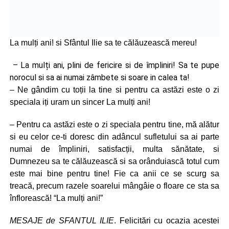
La mulți ani! si Sfântul Ilie sa te călăuzească mereu!
– La mulți ani, plini de fericire si de împliniri! Sa te pupe
norocul si sa ai numai zâmbete si soare in calea ta!
– Ne gândim cu toții la tine si pentru ca astăzi este o zi
speciala iți uram un sincer La mulți ani!
– Pentru ca astăzi este o zi speciala pentru tine, mă alătur
si eu celor ce-ti doresc din adâncul sufletului sa ai parte
numai de împliniri, satisfacții, multa sănătate, si
Dumnezeu sa te călăuzească si sa orânduiască totul cum
este mai bine pentru tine! Fie ca anii ce se scurg sa
treacă, precum razele soarelui mângâie o floare ce sta sa
înflorească! “La mulți ani!”
MESAJE de SFANTUL ILIE
. Felicitări cu ocazia acestei