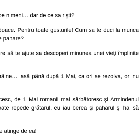
 nimeni… dar de ce sa rişti?
ndoace. Pentru toate gusturile! Cum sa te duci la munca
e pahare?
 să te ajute sa descoperi minunea unei vieţi împlinite
ine… lasă până după 1 Mai, ca ori se rezolva, ori nu
sc, de 1 Mai romanii mai sărbătoresc şi Armindenul
ate repede grătarul, eu iau berea şi paharul şi hai să
 atinge de ea!