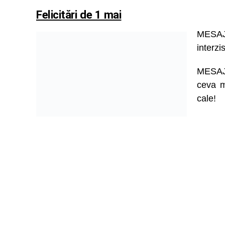
Felicitări de 1 mai
MESAJE
interzis
MESAJ
ceva m
cale!