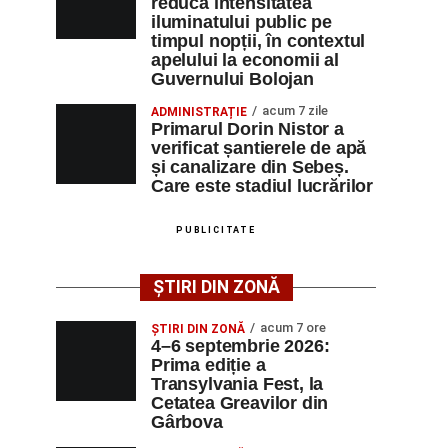
reducă intensitatea
iluminatului public pe
timpul nopții, în contextul
apelului la economii al
Guvernului Bolojan
acum 7 zile
ADMINISTRAȚIE
Primarul Dorin Nistor a
verificat șantierele de apă
și canalizare din Sebeș.
Care este stadiul lucrărilor
PUBLICITATE
ȘTIRI DIN ZONĂ
acum 7 ore
ȘTIRI DIN ZONĂ
4–6 septembrie 2026:
Prima ediție a
Transylvania Fest, la
Cetatea Greavilor din
Gârbova