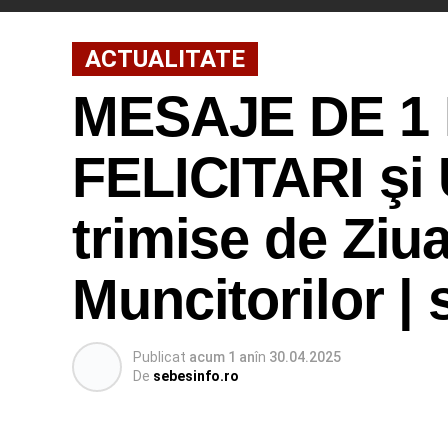
ACTUALITATE
MESAJE DE 1 M
FELICITARI şi 
trimise de Ziua
Muncitorilor | 
Publicat
acum 1 an
în
30.04.2025
De
sebesinfo.ro