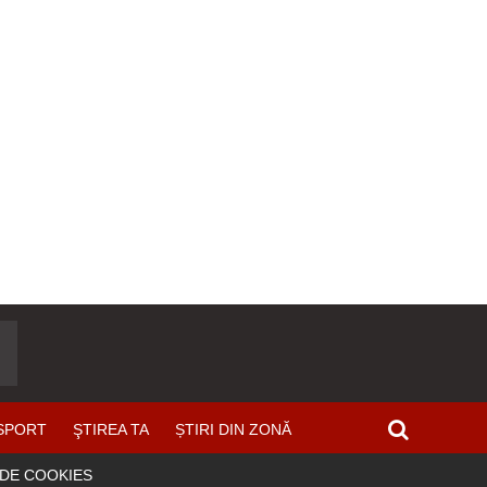
SPORT
ŞTIREA TA
ȘTIRI DIN ZONĂ
 DE COOKIES