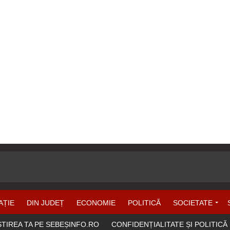
AȚIE
DIN JUDEȚ
ECONOMIE
POLITICĂ
SOCIETATE
ȘTIREA TA PE SEBEȘINFO.RO
CONFIDENȚIALITATE ȘI POLITICĂ