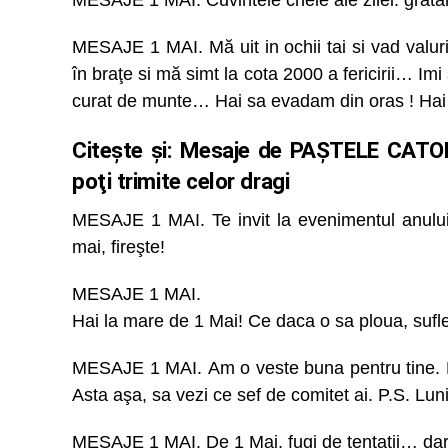
MESAJE 1 MAI. Cuvintele cheie ale zilei: grătar, 
MESAJE 1 MAI. Mă uit in ochii tai si vad valuri
în braţe si mă simt la cota 2000 a fericirii… Imi
curat de munte… Hai sa evadam din oras ! Hai 
Citește și:
Mesaje de PAȘTELE CATOLI
poţi trimite celor dragi
MESAJE 1 MAI. Te invit la evenimentul anului
mai, fireşte!
MESAJE 1 MAI.
Hai la mare de 1 Mai! Ce daca o sa ploua, sufle
MESAJE 1 MAI. Am o veste buna pentru tine. De
Asta aşa, sa vezi ce sef de comitet ai. P.S. Luni
MESAJE 1 MAI. De 1 Mai, fugi de tentaţii… dar 