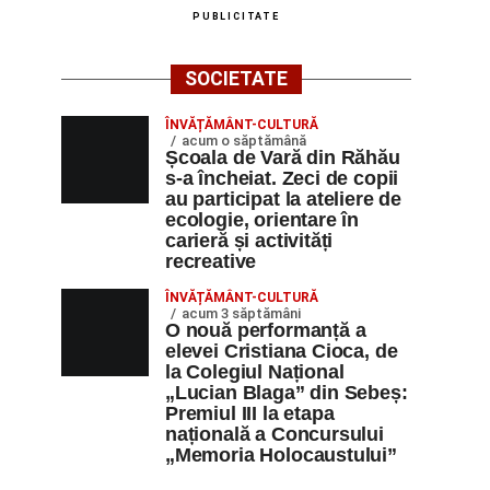
PUBLICITATE
SOCIETATE
ÎNVĂȚĂMÂNT-CULTURĂ
acum o săptămână
Școala de Vară din Răhău
s-a încheiat. Zeci de copii
au participat la ateliere de
ecologie, orientare în
carieră și activități
recreative
ÎNVĂȚĂMÂNT-CULTURĂ
acum 3 săptămâni
O nouă performanță a
elevei Cristiana Cioca, de
la Colegiul Național
„Lucian Blaga” din Sebeș:
Premiul III la etapa
națională a Concursului
„Memoria Holocaustului”