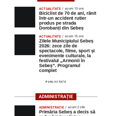
acum 13 ore
ACTUALITATE
Biciclist de 70 de ani, rănit
într-un accident rutier
produs pe strada
Dorobanți din Sebeș
acum 15 ore
ACTUALITATE
Zilele Municipiului Sebeș
2026: zece zile de
spectacole, filme, sport și
evenimente culturale, la
festivalul „Armonii în
Sebeș”. Programul
complet
PUBLICITATE
ADMINISTRAȚIE
acum 2 zile
ADMINISTRAȚIE
Primăria Sebeș a decis să