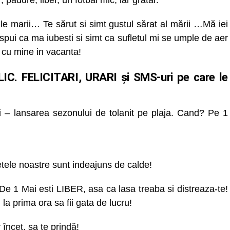
pădure, liber, un fotbal mic, iar grătar.
le marii… Te sărut si simt gustul sărat al mării …Mă iei
 spui ca ma iubesti si simt ca sufletul mi se umple de aer
cu mine in vacanta!
C. FELICITARI, URARI și SMS-uri pe care le
 – lansarea sezonului de tolanit pe plaja. Cand? Pe 1
tele noastre sunt indeajuns de calde!
 1 Mai esti LIBER, asa ca lasa treaba si distreaza-te!
 la prima ora sa fii gata de lucru!
încet, sa te prindă!