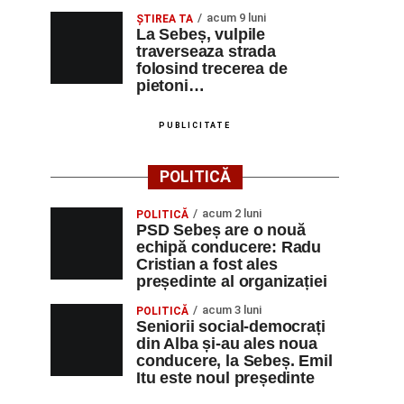
acum 9 luni
ŞTIREA TA
La Sebeș, vulpile
traverseaza strada
folosind trecerea de
pietoni…
PUBLICITATE
POLITICĂ
acum 2 luni
POLITICĂ
PSD Sebeș are o nouă
echipă conducere: Radu
Cristian a fost ales
președinte al organizației
acum 3 luni
POLITICĂ
Seniorii social-democrați
din Alba și-au ales noua
conducere, la Sebeș. Emil
Itu este noul președinte