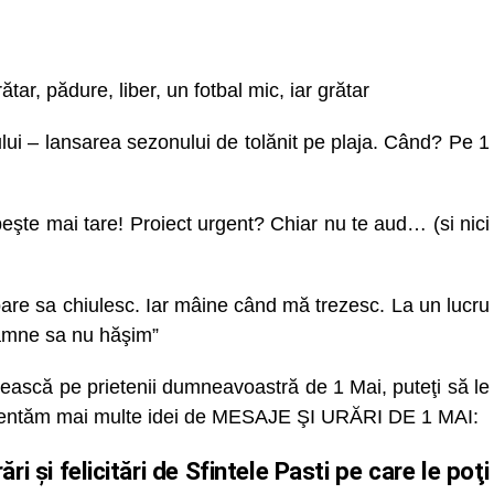
ar, pădure, liber, un fotbal mic, iar grătar
ui – lansarea sezonului de tolănit pe plaja. Când? Pe 1
te mai tare! Proiect urgent? Chiar nu te aud… (si nici
e sa chiulesc. Iar mâine când mă trezesc. La un lucru
amne sa nu hăşim”
ească pe prietenii dumneavoastră de 1 Mai, puteţi să le
zentăm mai multe idei de MESAJE ŞI URĂRI DE 1 MAI:
i şi felicitări de Sfintele Pasti pe care le poţi