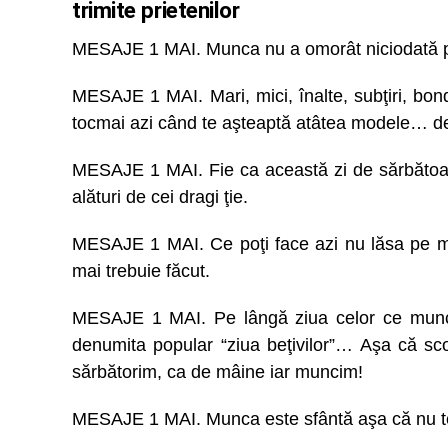
trimite prietenilor
MESAJE 1 MAI. Munca nu a omorât niciodată pe
MESAJE 1 MAI. Mari, mici, înalte, subţiri, bo
tocmai azi când te aşteaptă atâtea modele… d
MESAJE 1 MAI. Fie ca această zi de sărbătoare
alături de cei dragi ţie.
MESAJE 1 MAI. Ce poţi face azi nu lăsa pe mâ
mai trebuie făcut.
MESAJE 1 MAI. Pe lângă ziua celor ce munce
denumita popular “ziua beţivilor”… Aşa că sco
sărbătorim, ca de mâine iar muncim!
MESAJE 1 MAI. Munca este sfântă aşa că nu te